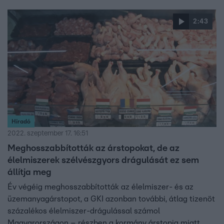
2:43
Híradó
2022. szeptember 17. 16:51
Meghosszabbították az árstopokat, de az
élelmiszerek szélvészgyors drágulását ez sem
állítja meg
Év végéig meghosszabbították az élelmiszer- és az
üzemanyagárstopot, a GKI azonban további, átlag tizenöt
százalékos élelmiszer-drágulással számol
Magyarországon – részben a kormány árstopja miatt.