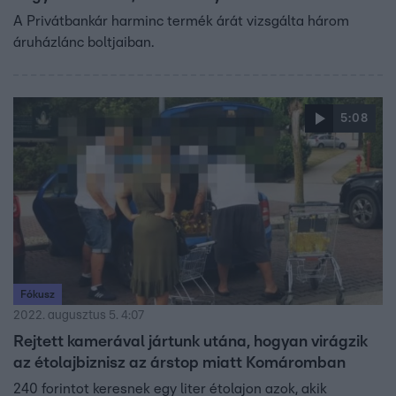
A Privátbankár harminc termék árát vizsgálta három
áruházlánc boltjaiban.
5:08
Fókusz
2022. augusztus 5. 4:07
Rejtett kamerával jártunk utána, hogyan virágzik
az étolajbiznisz az árstop miatt Komáromban
240 forintot keresnek egy liter étolajon azok, akik