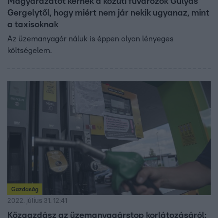
Magyarázatot kérnek a közúti fuvarozók Gulyás
Gergelytől, hogy miért nem jár nekik ugyanaz, mint
a taxisoknak
Az üzemanyagár náluk is éppen olyan lényeges
költségelem.
Gazdaság
2022. július 31. 12:41
Közgazdász az üzemanyagárstop korlátozásáról: