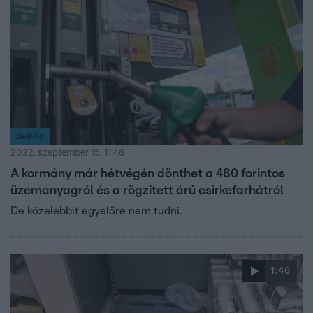
Belföld
2022. szeptember 15. 11:48
A kormány már hétvégén dönthet a 480 forintos
üzemanyagról és a rögzített árú csirkefarhátról
De közelebbit egyelőre nem tudni.
1:46