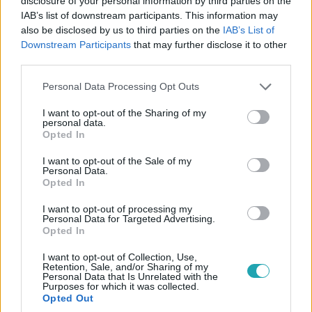
disclosure of your personal information by third parties on the
IAB’s list of downstream participants. This information may
Gazdaság
also be disclosed by us to third parties on the
IAB’s List of
2022. augusztus 24. 9:43
Downstream Participants
that may further disclose it to other
Megszólalt az adatvédelmi hatóság a hatósági
third parties.
áras tankolásról
Please note that this website/app uses one or more Google
Personal Data Processing Opt Outs
Nem baj, hogy a benzinkutak leolvassák a forgalmi
services and may gather and store information including but
engedély vonalkódját, de a vásárlókat tájékoztatni kell az
not limited to your visit or usage behaviour. You may click to
I want to opt-out of the Sharing of my
personal data.
grant or deny consent to Google and its third-party tags to
adatkezelésről.
Opted In
use your data for below specified purposes in below Google
consent section.
I want to opt-out of the Sale of my
Personal Data.
Opted In
I want to opt-out of processing my
Personal Data for Targeted Advertising.
Opted In
I want to opt-out of Collection, Use,
Retention, Sale, and/or Sharing of my
Personal Data that Is Unrelated with the
Purposes for which it was collected.
Opted Out