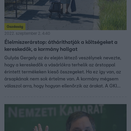
Gazdaság
2022. szeptember 2. 4:40
Élelmiszerárstop: átháríthatják a költségeket a
kereskedők, a kormány hallgat
Gulyás Gergely az év elején létező veszélynek nevezte,
hogy a kereskedők a vásárlókra terhelik az árstoppal
érintett termékeken kieső összegeket. Ha ez így van, az
ársapkának nem sok értelme van. A kormány mégsem
válaszol arra, hogy hogyan ellenőrzik az árakat. A GKI
szerint nem is kérdés, hogy áthárítják-e a költségeket a
kereskedők.