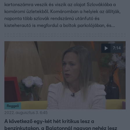
kartonszámra veszik és viszik az olajat Szlovákiába a
komáromi üzletekből. Komáromban a helyiek az állítják,
naponta több szlovák rendszámú utánfutó és
kisteherautó is megfordul a boltok parkolójában, és
megpakolt csomagtartóval viszik ki az országból az
étolajat. Volt olyan bolt, ahol már délelőtt elfogyott a
készlet.
7:14
Reggeli
2022. augusztus 3. 6:45
A következő egy-két hét kritikus lesz a
benzinkutakon, a Balatonnál nagyon nehéz lesz