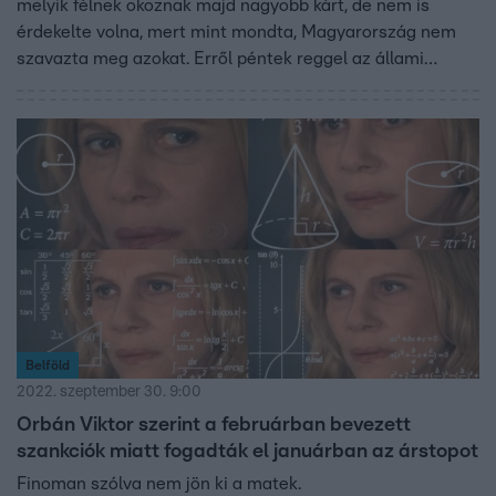
melyik félnek okoznak majd nagyobb kárt, de nem is
érdekelte volna, mert mint mondta, Magyarország nem
szavazta meg azokat. Erről péntek reggel az állami
rádióban beszélt a miniszterelnök. Szerinte a brüsszeli
döntések miatt drága az energia. A szocialista Ujhelyi
István szerint ez nem igaz, hiszen a kormány már jóval a
háború kirobbanása előtt hatósági árat vezetett be az
üzemanyagokra.
Belföld
2022. szeptember 30. 9:00
Orbán Viktor szerint a februárban bevezett
szankciók miatt fogadták el januárban az árstopot
Finoman szólva nem jön ki a matek.