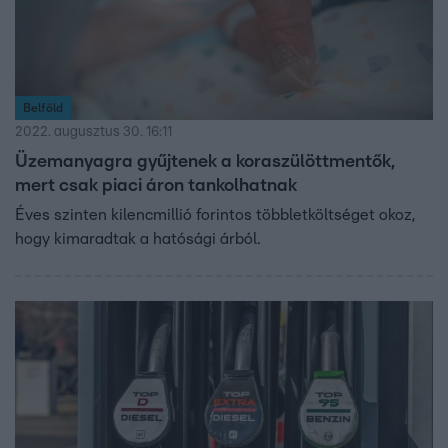
Belföld
2022. augusztus 30. 16:11
Üzemanyagra gyűjtenek a koraszülöttmentők,
mert csak piaci áron tankolhatnak
Éves szinten kilencmillió forintos többletköltséget okoz,
hogy kimaradtak a hatósági árból.