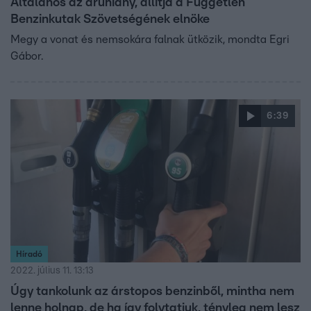
Általános az áruhiány, állítja a Független
Benzinkutak Szövetségének elnöke
Megy a vonat és nemsokára falnak ütközik, mondta Egri
Gábor.
6:39
Híradó
2022. július 11. 13:13
Úgy tankolunk az árstopos benzinből, mintha nem
lenne holnap, de ha így folytatjuk, tényleg nem lesz