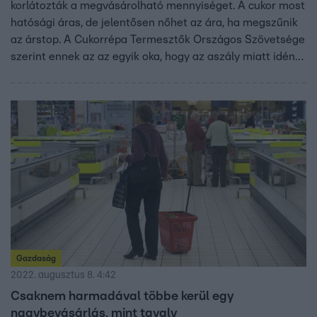
korlátozták a megvásárolható mennyiséget. A cukor most
hatósági áras, de jelentősen nőhet az ára, ha megszűnik
az árstop. A Cukorrépa Termesztők Országos Szövetsége
szerint ennek az az egyik oka, hogy az aszály miatt idén
kevesebb cukorrépa termett, így a hazai fogyasztás
egynegyedét sem tudja előállítani az ország egyetlen
cukorgyára Kaposváron. Az import pedig egyre drágább.
Gazdaság
2022. augusztus 8. 4:42
Csaknem harmadával többe kerül egy
nagybevásárlás, mint tavaly