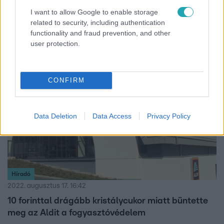
Kiderült, hány forintos benzinárral lenne elégedett
I want to allow Google to enable storage
a Független Benzinkutak Szövetsége
related to security, including authentication
Ennyiért már megérné működniük.
functionality and fraud prevention, and other
user protection.
2:01
CONFIRM
Data Deletion
Data Access
Privacy Policy
Híradó
2022. augusztus 17. 16:42
10 forinttal drágább kristálycukor miatt büntette
meg az Aldit a fogyasztóvédelem