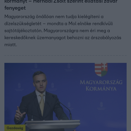
kormányt – Hernádi Zsolt szerint ellátási zavar
fenyeget
Magyarország önállóan nem tudja kielégíteni a
dízelszükségletét – mondta a Mol elnöke rendkívüli
sajtótájékoztatón. Magyarországra nem éri meg a
kereskedőknek üzemanyagot behozni az árszabályozás
miatt.
Gazdaság