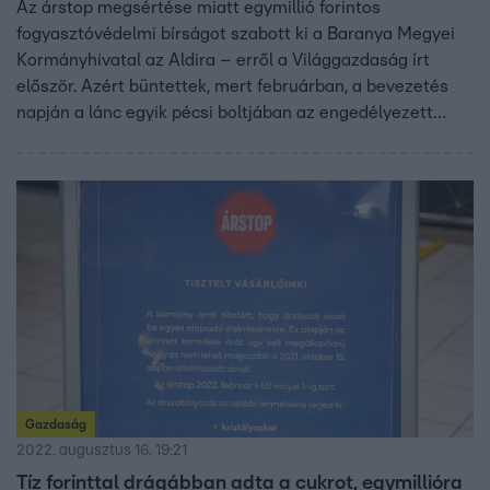
Az árstop megsértése miatt egymillió forintos
fogyasztóvédelmi bírságot szabott ki a Baranya Megyei
Kormányhivatal az Aldira – erről a Világgazdaság írt
először. Azért büntettek, mert februárban, a bevezetés
napján a lánc egyik pécsi boltjában az engedélyezett
árnál 10 forinttal drágábban árulták a kristálycukrot. Az
Aldi szerint tévedés történt, amint észrevették a hibát,
javították az árat.
Gazdaság
2022. augusztus 16. 19:21
Tíz forinttal drágábban adta a cukrot, egymillióra