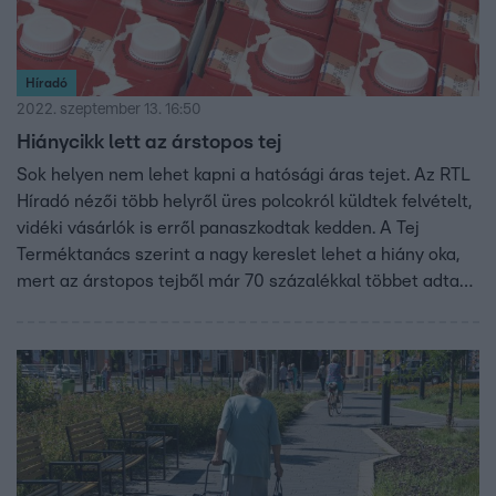
Híradó
2022. szeptember 13. 16:50
Hiánycikk lett az árstopos tej
Sok helyen nem lehet kapni a hatósági áras tejet. Az RTL
Híradó nézői több helyről üres polcokról küldtek felvételt,
vidéki vásárlók is erről panaszkodtak kedden. A Tej
Terméktanács szerint a nagy kereslet lehet a hiány oka,
mert az árstopos tejből már 70 százalékkal többet adtak
el, mint tavaly. A kormány a háborúval és Brüsszellel
reagált a jelenségre.