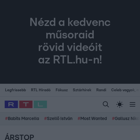
Nézd a kedvenc
műsoraid
rövid videóit
az RTL.hu-n!
Legfrissebb
RTL Híradó
Fókusz
Sztárhírek
Randi
Celeb vagyok, me
#
Babits Marcella
#
Szellő István
#
Most Wanted
#
Gallusz Niko
ÁRSTOP