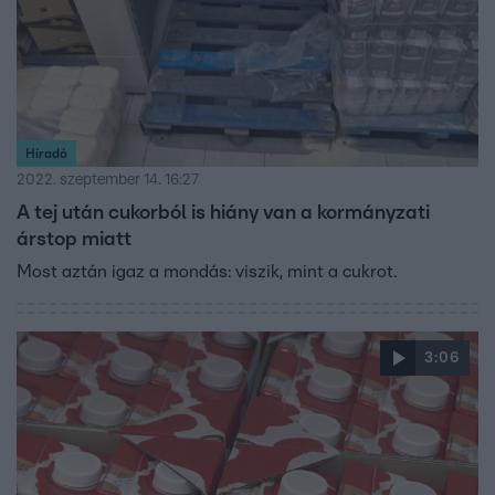
Híradó
2022. szeptember 14. 16:27
A tej után cukorból is hiány van a kormányzati
árstop miatt
Most aztán igaz a mondás: viszik, mint a cukrot.
3:06