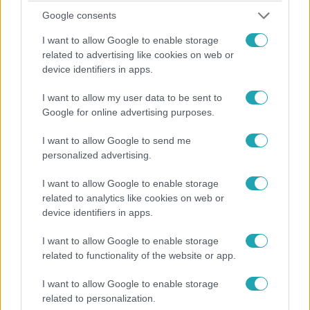
Gazdaság
Google consents
2022. augusztus 22. 18:15
I want to allow Google to enable storage
Az árstop miatt Alkotmánybírósághoz fordult a
related to advertising like cookies on web or
hazai élelmiszer-láncok egy része
device identifiers in apps.
Azt nem tudni, pontosan melyik cégekről van szó.
I want to allow my user data to be sent to
Google for online advertising purposes.
I want to allow Google to send me
personalized advertising.
I want to allow Google to enable storage
related to analytics like cookies on web or
device identifiers in apps.
I want to allow Google to enable storage
related to functionality of the website or app.
Gazdaság
I want to allow Google to enable storage
2022. augusztus 21. 13:00
related to personalization.