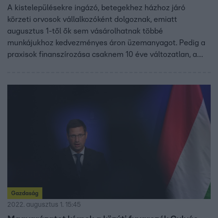
A kistelepülésekre ingázó, betegekhez házhoz járó
körzeti orvosok vállalkozóként dolgoznak, emiatt
augusztus 1-től ők sem vásárolhatnak többé
munkájukhoz kedvezményes áron üzemanyagot. Pedig a
praxisok finanszírozása csaknem 10 éve változatlan, a
rezsi- és gyógyszerköltségek is drasztikusan nőnek.
Gazdaság
2022. augusztus 1. 15:45