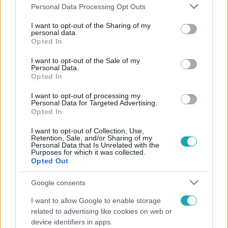
Please note that this website/app uses one or more Google
Personal Data Processing Opt Outs
services and may gather and store information including but
not limited to your visit or usage behaviour. You may click to
I want to opt-out of the Sharing of my
Szorcsik Viktória mindig is a szabadságot helyezte
personal data.
grant or deny consent to Google and its third-party tags to
előtérbe. Nem házasodott meg, és nyíltan beszélt
Opted In
use your data for below specified purposes in below Google
arról, hogy nem vágyik hagyományos családra. Bár
consent section.
I want to opt-out of the Sale of my
Personal Data.
klasszikus családból származik, úgy érzi, ő már nem
Opted In
tudná ezt megvalósítani.
I want to opt-out of processing my
Personal Data for Targeted Advertising.
Opted In
A színésznőnek nincsenek gyermekei, és úgy véli,
hogy a gyerekvállalás nem illik az életébe. Szerinte
I want to opt-out of Collection, Use,
Retention, Sale, and/or Sharing of my
a házasság egyfajta rabság, és mindig is a
Personal Data that Is Unrelated with the
Purposes for which it was collected.
függetlenség volt számára a legfontosabb.
Opted Out
Google consents
Érdekességek
I want to allow Google to enable storage
related to advertising like cookies on web or
device identifiers in apps.