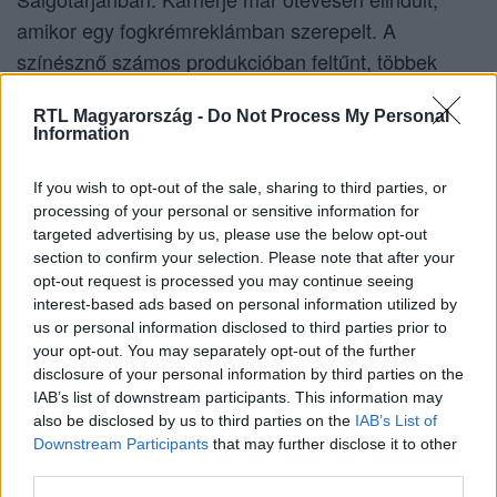
amikor egy fogkrémreklámban szerepelt. A
színésznő számos produkcióban feltűnt, többek
között a
és a
.
Barátok köztben
Drága örökösökben
RTL Magyarország -
Do Not Process My Personal
Ezek mellett pedig műsorvezetőként is kipróbálhatta
Information
már magát.
If you wish to opt-out of the sale, sharing to third parties, or
processing of your personal or sensitive information for
targeted advertising by us, please use the below opt-out
Most az
Exek csatája
második
section to confirm your selection. Please note that after your
évadában láthatjuk majd, ahol a
opt-out request is processed you may continue seeing
interest-based ads based on personal information utilized by
műsor kedvéért fog újra összeállni 8
us or personal information disclosed to third parties prior to
év után
Nagy Sanyival
.
your opt-out. You may separately opt-out of the further
disclosure of your personal information by third parties on the
IAB’s list of downstream participants. This information may
also be disclosed by us to third parties on the
IAB’s List of
Magánélete: Függetlenség és
Downstream Participants
that may further disclose it to other
third parties.
szabadság