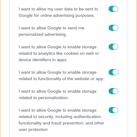
I want to allow my user data to be sent to
Nem szeretne lakáshitelt felvenni, mert az is
Google for online advertising purposes.
egyfajta kötöttség számára.
I want to allow Google to send me
Gyerekkorát Salgótarjánban töltötte, és mindig
personalized advertising.
is vonzódott a vidéki élethez.
I want to allow Google to enable storage
Ha elérkezik az idő, egy idősek otthonába
related to analytics like cookies on web or
költözne, ahol színházi előadásokat szervezne.
device identifiers in apps.
I want to allow Google to enable storage
related to functionality of the website or app.
11:34
Reggeli
I want to allow Google to enable storage
related to personalization.
Szorcsik Viki: Nekem nem koszos és nem
büdös a munka, egyetlen dolog van, amit nem
I want to allow Google to enable storage
szívesen csinálnék
related to security, including authentication
functionality and fraud prevention, and other
user protection.