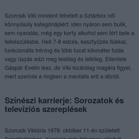
Szorcsik Viki mindent félretett a Sztárbox női
könnyűsúly kategóriájáért: idén nyáron sem bulik,
sem nyaralás, még egy korty alkohol sem fért bele a
felkészülésbe. Heti 7-8 edzés, kesztyűzés fiúkkal,
funkcionális tréning és több tucat kilométer futás
vagy úszás edzi meg testileg és lelkileg. Ellenfele
Gáspár Evelin lesz, de Viki kizárólag magára figyel,
mert szerinte a ringben a mentális erő a döntő.
Színészi karrierje: Sorozatok és
televíziós szereplések
Szorcsik Viktória 1978. október 11-én született
Salgótarjánban. Karrierje már ötévesen elindult,