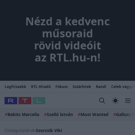
Nézd a kedvenc műsoraid rövi
Nézd a kedvenc
műsoraid
rövid videóit
az RTL.hu-n!
Legfrissebb
RTL Híradó
Fókusz
Sztárhírek
Randi
Celeb vagyok
#
Babits Marcella
#
Szellő István
#
Most Wanted
#
Gallusz N
Címlap
›
Sztárok
›
Szorcsik Viki