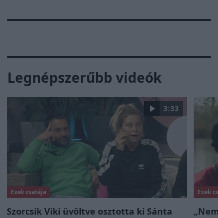
Legnépszerűbb videók
3:33
Exek csatája
Exek c
Szorcsik Viki üvöltve osztotta ki Sánta
„Nem 