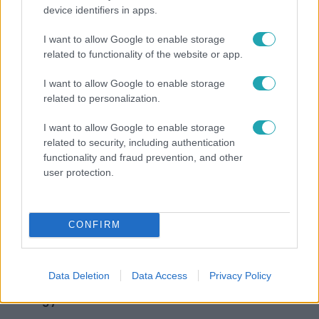
device identifiers in apps.
Bulvár
I want to allow Google to enable storage
„Téged. Engem. Minket.” – Emilio és Tina szerelmes
related to functionality of the website or app.
vallomása sokakat megérinthet
I want to allow Google to enable storage
related to personalization.
I want to allow Google to enable storage
related to security, including authentication
functionality and fraud prevention, and other
user protection.
CONFIRM
Bulvár
Data Deletion
Data Access
Privacy Policy
A fiataloknak üzent Majka: „Hagyjátok ezt abba,
ez nagyon ciki!”