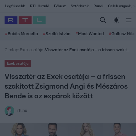
Legfrissebb
RTL Híradó
Fókusz
Sztárhírek
Randi
Celeb vagyok, me
#
Babits Marcella
#
Szellő István
#
Most Wanted
#
Gallusz Niko
Címlap
›
Exek csatája
›
Visszatér az Exek csatája – a frissen szakított Zsigmond Angi és Mészáros Bende is az expárok között
Exek csatája
Visszatér az Exek csatája – a frissen
szakított Zsigmond Angi és Mészáros
Bende is az expárok között
rtl.hu