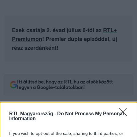
Exek csatája 2. évad július 8-tól az
RTL+
Premiumon
! Premier dupla epizóddal, új
rész szerdánként!
Itt állítsd be, hogy az RTL.hu az elsők között
legyen a Google-találatokban!
RTL Magyarország -
Do Not Process My Personal
Information
If you wish to opt-out of the sale, sharing to third parties, or