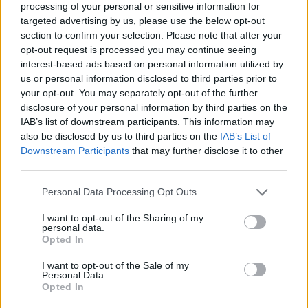
processing of your personal or sensitive information for
targeted advertising by us, please use the below opt-out
section to confirm your selection. Please note that after your
opt-out request is processed you may continue seeing
interest-based ads based on personal information utilized by
Kövess minket, és értesülj a friss hírekről a
us or personal information disclosed to third parties prior to
Facebookon is!
your opt-out. You may separately opt-out of the further
disclosure of your personal information by third parties on the
IAB’s list of downstream participants. This information may
Követem
also be disclosed by us to third parties on the
IAB’s List of
Downstream Participants
that may further disclose it to other
third parties.
Please note that this website/app uses one or more Google
Personal Data Processing Opt Outs
services and may gather and store information including but
#
EXEK CSATÁJA
#
KÖZLEMÉNYEK
#
RTL+
not limited to your visit or usage behaviour. You may click to
I want to opt-out of the Sharing of my
personal data.
grant or deny consent to Google and its third-party tags to
Opted In
#
STREAMING
#
RTL+ PREMIUM
#
EXEK CSATÁJA 2026
use your data for below specified purposes in below Google
consent section.
#
2. ÉVAD
#
NAGY SANYI
#
PAP DORCI
I want to opt-out of the Sale of my
Personal Data.
Opted In
#
ESZTERGÁLYOS PATRIK
#
SZÉPHALMI JULISKA