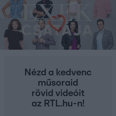
Nézd a kedvenc
műsoraid
rövid videóit
az RTL.hu-n!