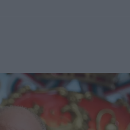
kolett
#
Időjárás
#
RTL műsor
#
Víz
#
Magyar Péter
#
Csillagjeg