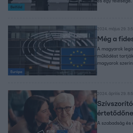
és egy felesége.
Belföld
2024. május 29. 3:
Még a fide
A magyarok legin
működést tartják
magyarok szerint
Európa
2024. április 29. 8:
Szívszorító
értetődőne
A szabadság és d