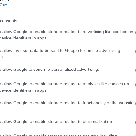
ermesztő programpontok közül jó néhány ismerős lehet a magy
Out
consents
o allow Google to enable storage related to advertising like cookies on
pa
evice identifiers in apps.
o allow my user data to be sent to Google for online advertising
a
s.
t
to allow Google to send me personalized advertising.
int az
 forog
o allow Google to enable storage related to analytics like cookies on
evice identifiers in apps.
o allow Google to enable storage related to functionality of the website
20
l választási jelentés: Szélsőségesen egye
o allow Google to enable storage related to personalization.
k
o allow Google to enable storage related to security, including