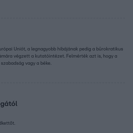
rópai Uniót, a legnagyobb hibájának pedig a bürokratikus
mára végzett a kutatóintézet. Felmérték azt is, hogy a
a szabadság vagy a béke.
agától
kettőt.