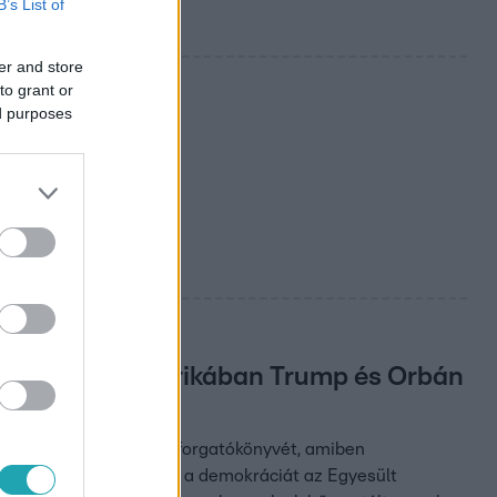
B’s List of
er and store
to grant or
ed purposes
ően
rősségének –
 készülnek Amerikában Trump és Orbán
te a Project 2025 nevű forgatókönyvét, amiben
él év alatt felszámolnák a demokráciát az Egyesült