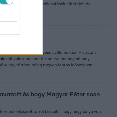
nti és önkormányzati választások feltételeit és
örténelem múlt
ágban – például az Egyesült Államokban – viszont
p alakult volna, ha nem történt volna meg néhány
lnöke egy történelmileg nagyon fontos időszakban.
szavazott és hogy Magyar Péter sose
terelnök elkezdett arról beszélni, hogy négy lánya van