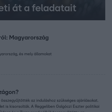
i át a feladatait
iról: Magyarország
gyarország, és mely államokat
szágon?
k összegyűjtötték az induláshoz szükséges ajánlásokat.
et is kisorsolták. A Reggeliben Galgóczi Eszter politikai