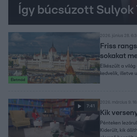
Így búcsúzott Sulyok 
2026. június 28. 6:
Friss rang
sokakat me
Elkészült a vilá
kedvelik, illetve 
Életmód
2026. március 9. 16
7:41
Kik versen
Pénteken lezárul
Kiderült, kik áll