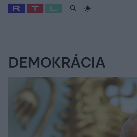
#
Babits Marcella
#
Szellő István
#
Most Wanted
#
Gallusz Ni
DEMOKRÁCIA