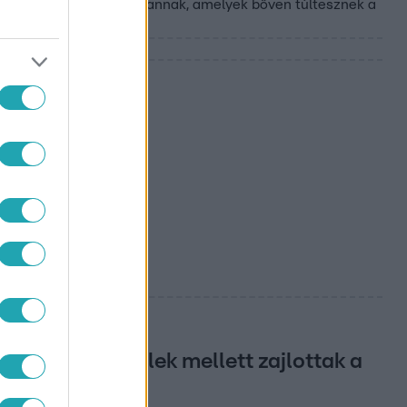
ar olvasóknak is, de vannak, amelyek bőven túltesznek a
nlőtlen feltételek mellett zajlottak a