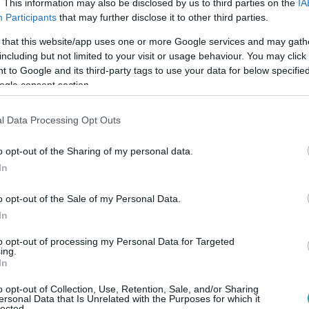
. This information may also be disclosed by us to third parties on the
IA
Participants
that may further disclose it to other third parties.
 that this website/app uses one or more Google services and may gath
including but not limited to your visit or usage behaviour. You may click 
05
 to Google and its third-party tags to use your data for below specifi
ak többsége optimista az EU jövőjét illet
ogle consent section.
demokráciát és a gazdasági hatékonyságot tartják az EU fő e
l Data Processing Opt Outs
barométer friss felméréséből.
o opt-out of the Sharing of my personal data.
In
o opt-out of the Sale of my Personal Data.
In
25: Keresztényfasiszta hatalomátvételre
to opt-out of processing my Personal Data for Targeted
ing.
In
ik fő ideológiai szövetségese, a Heritage Alapítvány közzétet
o opt-out of Collection, Use, Retention, Sale, and/or Sharing
írják, hogy Donald Trump hatalomra kerülésével gyakorlatilag f
ersonal Data that Is Unrelated with the Purposes for which it
lected.