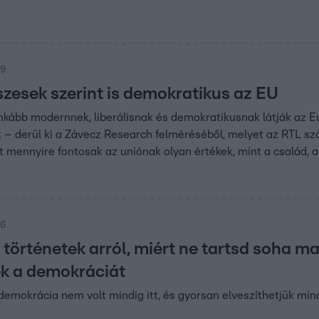
59
szesek szerint is demokratikus az EU
kább modernnek, liberálisnak és demokratikusnak látják az Eu
 – derül ki a Závecz Research felméréséből, melyet az RTL szá
 mennyire fontosak az uniónak olyan értékek, mint a család, 
56
 történetek arról, miért ne tartsd soha m
k a demokráciát
emokrácia nem volt mindig itt, és gyorsan elveszíthetjük mind