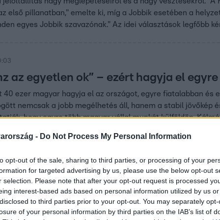
 jelöltállítás nagy meglepetéseiről és a nagy vesztesekről. "A 
az első pillanatban," emelte ki, míg a Jobbik esetében a helyz
nden egyes Jobbik szavazónak." Az idei választások legfőbb k
 hozzá Galgóczi, aki azt is megjegyezte, hogy "a Tisza Párt job
0:03
z az egyetlen ok” – ezért hagyja el egyr
 40 ezer magyar hagyja el az országot, egyre fiatalabban és 
gött nemcsak a jobb megélhetés áll, hanem a stabil jövőkép és
tatják, hogy egyre több magyar vállal munkát külföldön. Kálmán
y működő demokrácia, élhető város és valódi jövőkép” tartotta 
arország -
Do Not Process My Personal Information
54
to opt-out of the sale, sharing to third parties, or processing of your per
formation for targeted advertising by us, please use the below opt-out s
mp elmagyarázta, miért nem kell többé sz
r selection. Please note that after your opt-out request is processed y
agy felháborodást keltett Donald Trump republikánus elnökjelö
eing interest-based ads based on personal information utilized by us or
kell többé szavazni. A Fox News-nak nyilatkozó volt jelölt elma
disclosed to third parties prior to your opt-out. You may separately opt-
losure of your personal information by third parties on the IAB’s list of
sodik – az amerikai alkotmány szerint az utolsó – elnöki cikl