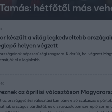
Tamás: hétfőtől más vehet
30
sor készült a világ legkedveltebb országa
glepő helyen végzett
g országainak népszerűségi rangsora. Kiderült, hol végzett Ma
utasítják el a leginkább.
:40
yeznek az áprilisi választáson Magyaror
t az országgyűlési választási kampány első szakasza: a párto
íthatnak országos pártlistát, és a szavazólapon szereplő sorrend