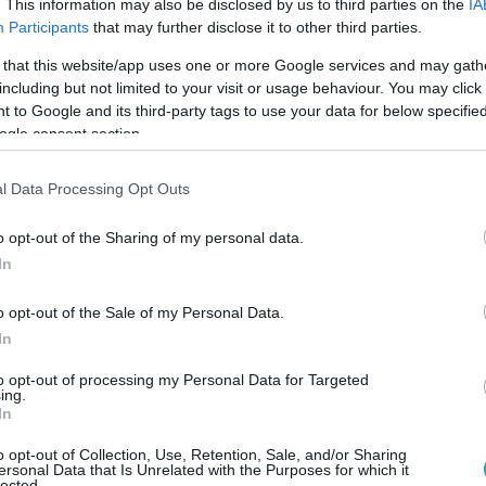
. This information may also be disclosed by us to third parties on the
IA
Participants
that may further disclose it to other third parties.
 that this website/app uses one or more Google services and may gath
including but not limited to your visit or usage behaviour. You may click 
4:41
 to Google and its third-party tags to use your data for below specifi
ogle consent section.
ták Észak-Koreában a brit
tő farmernadrágját
l Data Processing Opt Outs
pagandát láttak a kertészkedős műsor
o opt-out of the Sharing of my personal data.
adrágjában.
In
o opt-out of the Sale of my Personal Data.
In
9:26
lgatói is megnézhették Rákay Philip Petőf
to opt-out of processing my Personal Data for Targeted
ing.
nem írhatnak róla
In
ilmművészeti Egyetem Facebook-oldalának kezelői nem kívánják
o opt-out of Collection, Use, Retention, Sale, and/or Sharing
ersonal Data that Is Unrelated with the Purposes for which it
lected.