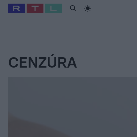
#
Babits Marcella
#
Szellő István
#
Most Wanted
#
Gallusz Ni
CENZÚRA