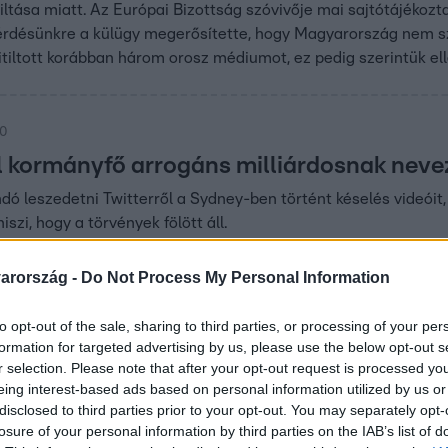
iltása miatt. Az Európai Bizottság szóvivője mai sajtótájék
érdésünkre a külügy megerősítette, hogy Magyarország nem sza
kitiltott korábban három orosz médiumot, ez pedig szerintük e
20
l kormányfő arrogáns milliárdosnak neve
ó leszedetni Twitterről a Sydney-ben történt késelés videóit
iszi, hogy a törvények fölött áll.
arország -
Do Not Process My Personal Information
to opt-out of the sale, sharing to third parties, or processing of your per
06
formation for targeted advertising by us, please use the below opt-out s
k Oroszországban „a kóbor állatok himnus
r selection. Please note that after your opt-out request is processed y
eing interest-based ads based on personal information utilized by us or
?” című dal azután vált sikeressé, hogy kóbor állatokról készül
disclosed to third parties prior to your opt-out. You may separately opt-
jában nem állatokról szól.
losure of your personal information by third parties on the IAB’s list of