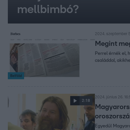
mellbimbó?
2024. szeptember 5
Megint megp
Perrel érnék el,
családdal, akikh
Belföld
2024. június 26. 16:
2:18
Magyarorsz
oroszország
Egyedül Magyaror