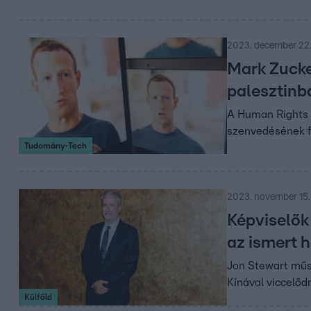
2023. december 22
Mark Zucke
palesztinb
A Human Rights W
szenvedésének f
Tudomány-Tech
2023. november 15. 
Képviselők
az ismert 
Jon Stewart műso
Kínával viccelődn
Külföld