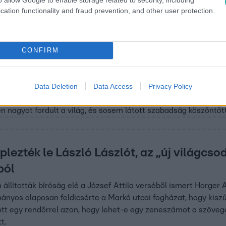
cation functionality and fraud prevention, and other user protection.
:52
átmentek tegezőbe. Kellemetlen volt” – Íg
CONFIRM
Havas Henrik, Horvát János, Pálffy G. Is
tlagemberek csak a szoros állami irányítás alatt lévő rádóból,
Data Deletion
Data Access
Privacy Policy
en dolgozó újságírók próbálták tágítani a kereteket, a XXI. S
rvát János, Pálfy G. István – mind beszámoltak olyan esetek
en nagyot fordult a világ, és sosem látott szabadság köszöntöt
plezték le László Lászlót, az „új világcso
ból
 állították bíróság elé a József Attila verséből ismert Horger 
nyos alaposan feldicsérte a Markó utcai fogházat, hogy kisz
tt egy rendőrrel azon, hogy lehet-e egy zeneszámot a szövege n
t.