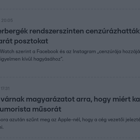
. 20:05
rbergék rendszerszinten cenzúrázhatták
arát posztokat
atch szerint a Facebook és az Instagram „cenzúrája hozzájár
igyelmen kívül hagyásához”.
17:31
 várnak magyarázatot arra, hogy miért ka
humorista műsorát
ra azután szűnt meg az Apple-nél, hogy a cég vezetői jelezt
i.