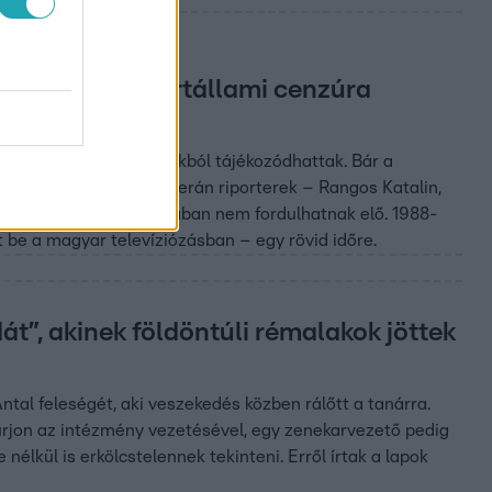
y élte meg a pártállami cenzúra
tván
 televízióból és újságokból tájékozódhattak. Bár a
zázadnak nyilatkozó veterán riporterek – Rangos Katalin,
ről, amelyek demokráciában nem fordulhatnak elő. 1988-
t be a magyar televíziózásban – egy rövid időre.
dát”, akinek földöntúli rémalakok jöttek
Antal feleségét, aki veszekedés közben rálőtt a tanárra.
úrjon az intézmény vezetésével, egy zenekarvezető pedig
élkül is erkölcstelennek tekinteni. Erről írtak a lapok