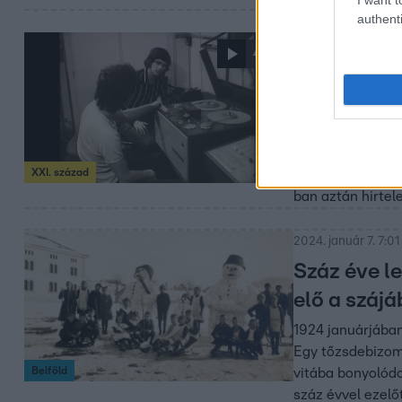
authenti
2024. március 3. 13
4:31
„Hirtelen 
működését 
Negyven éve az á
szerkesztőségekb
XXI. század
Havas Henrik, Ho
ban aztán hirtel
2024. január 7. 7:01
Száz éve le
elő a szájá
1924 januárjában
Egy tőzsdebizomá
Belföld
vitába bonyolódo
száz évvel ezelőt