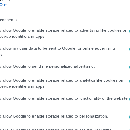
Out
6:10
consents
rétréfa mellé rendőrt állítottak száz évv
o allow Google to enable storage related to advertising like cookies on
evice identifiers in apps.
okhoz vezetett a színházi előadások rendőri cenzúrája, derül 
íján a víziló eladásából próbálta bővíteni állományát, a szom
o allow my user data to be sent to Google for online advertising
zázéves hírekből az is kiderül, miért nem engedték a kávéházak,
s.
to allow Google to send me personalized advertising.
o allow Google to enable storage related to analytics like cookies on
:15
evice identifiers in apps.
, ami kulturált embernek a kötelessége” –
o allow Google to enable storage related to functionality of the website
úzeumban tiltakozó diák
tt figyelmeztetést kapott a bíróságtól a diákaktivista, aki tár
o allow Google to enable storage related to personalization.
o allow Google to enable storage related to security, including