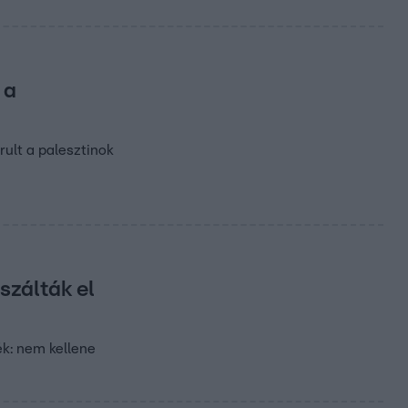
 a
ult a palesztinok
szálták el
ék: nem kellene