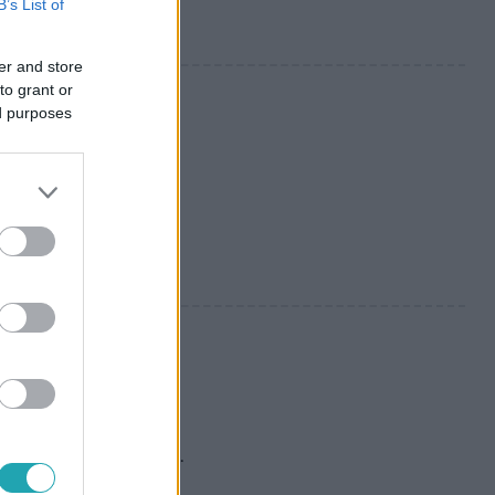
B’s List of
er and store
to grant or
ed purposes
i-filmjét, de
 a censura eltörlését.