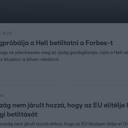
. 13:29
róbálja a Hell betiltatni a Forbes-t
 hogy ne jelenhessen meg az újság gazdaglistája, rajta a Hell-a
ez közpénz is bőven vándorol.
56
ág nem járult hozzá, hogy az EU elítélje
i betiltását
szág nem járult hozzá ahhoz, hogy az EU közösen ítélje el O