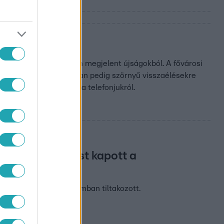
el ezelőtt
ki az 1924 márciusában megjelent újságokból. A fővárosi
bathelyi gyermekotthonban pedig szörnyű visszaélésekre
 hogy mentőt hívjanak a telefonjukról.
 figyelmeztetést kapott a
saival a Néprajzi Múzeumban tiltakozott.