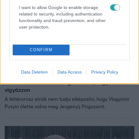
I want to allow Google to enable storage
related to security, including authentication
functionality and fraud prevention, and other
user protection.
CONFIRM
Külföld
Data Deletion
Data Access
Privacy Policy
2023. augusztus 25. 18:02
Lukasenka: Mondtam Prigozsinnak, hogy
vigyázzon
A fehérorosz elnök nem tudja elképzelni, hogy Vlagyimir
Putyin ölette volna meg Jevgenyij Prigozsint.