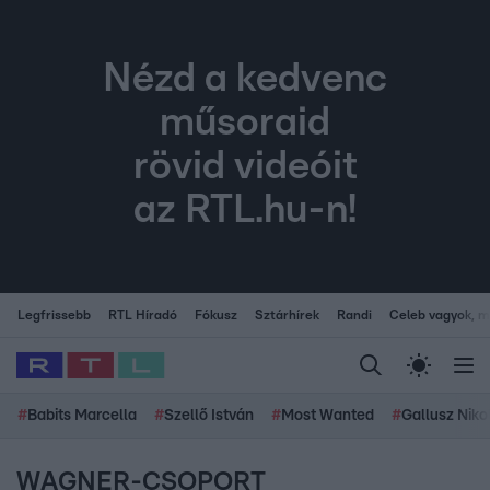
Nézd a kedvenc
műsoraid
rövid videóit
az RTL.hu-n!
Legfrissebb
RTL Híradó
Fókusz
Sztárhírek
Randi
Celeb vagyok, me
#
Babits Marcella
#
Szellő István
#
Most Wanted
#
Gallusz Niko
WAGNER-CSOPORT