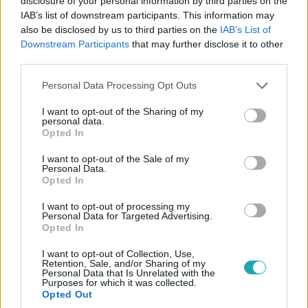
disclosure of your personal information by third parties on the
5:43
IAB’s list of downstream participants. This information may
also be disclosed by us to third parties on the
IAB’s List of
Downstream Participants
that may further disclose it to other
third parties.
Please note that this website/app uses one or more Google
Personal Data Processing Opt Outs
services and may gather and store information including but
not limited to your visit or usage behaviour. You may click to
I want to opt-out of the Sharing of my
personal data.
grant or deny consent to Google and its third-party tags to
Opted In
use your data for below specified purposes in below Google
Reggeli
consent section.
I want to opt-out of the Sale of my
2023. augusztus 28. 7:35
Personal Data.
Opted In
„Állami büdzséből létrehozott proxyhadsereg” – a
történész szerint a Wagner nem magánhadsereg
I want to opt-out of processing my
Personal Data for Targeted Advertising.
Mitrovits Miklós történész szerint tévesen nevezik a
Opted In
Wagnert magánhadseregnek. A csoport inkább Putyin
proxyhadserege: nem az orosz hadsereg avatkozik be a
I want to opt-out of Collection, Use,
Retention, Sale, and/or Sharing of my
Közép-afrikai Köztársaságban, Líbiában, Szíriában,
Personal Data that Is Unrelated with the
Purposes for which it was collected.
hanem elküldik a wagnereseket. A történész szerint a
Opted Out
Wagner vezetője, Jevgenyij Prigozsin jól ismerte az orosz