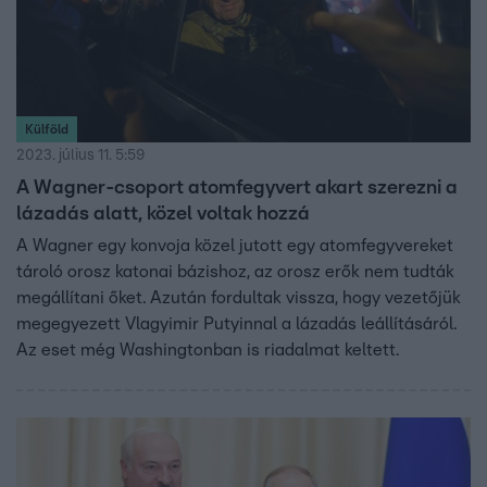
Külföld
2023. július 11. 5:59
A Wagner-csoport atomfegyvert akart szerezni a
lázadás alatt, közel voltak hozzá
A Wagner egy konvoja közel jutott egy atomfegyvereket
tároló orosz katonai bázishoz, az orosz erők nem tudták
megállítani őket. Azután fordultak vissza, hogy vezetőjük
megegyezett Vlagyimir Putyinnal a lázadás leállításáról.
Az eset még Washingtonban is riadalmat keltett.