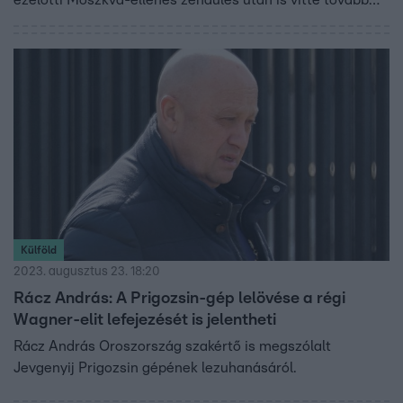
ezelőtti Moszkva-ellenes zendülés után is vitte tovább
üzleti ügyeit, ki-bejárkált Oroszországba is. Keveseket
lephetnek meg a történtek.
Külföld
2023. augusztus 23. 18:20
Rácz András: A Prigozsin-gép lelövése a régi
Wagner-elit lefejezését is jelentheti
Rácz András Oroszország szakértő is megszólalt
Jevgenyij Prigozsin gépének lezuhanásáról.