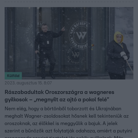
Külföld
2023. augusztus 15. 8:07
Rászabadultak Oroszországra a wagneres
gyilkosok – „megnyílt az ajtó a pokol felé”
Nem elég, hogy a börtönből toborzott és Ukrajnában
meghalt Wagner-zsoldosokat hősnek kell tekinteniük az
oroszoknak, az élőkkel is meggyűlik a bajuk. A jelek
szerint a bűnözők azt folytatják odahaza, amiért a putyini