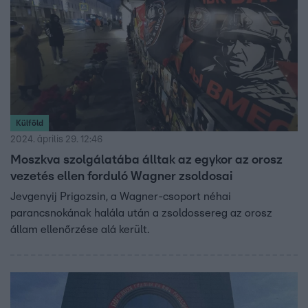
Külföld
2024. április 29. 12:46
Moszkva szolgálatába álltak az egykor az orosz
vezetés ellen forduló Wagner zsoldosai
Jevgenyij Prigozsin, a Wagner-csoport néhai
parancsnokának halála után a zsoldossereg az orosz
állam ellenőrzése alá került.