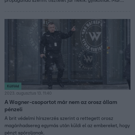
propaganda szerint tisztelet jár nekik: gyilkolnak. Már
húsz olyan zsoldosról tudni, aki Oroszországba
visszatérve súlyos bűncselekményeket követett el.
Külföld
2023. augusztus 13. 11:40
A Wagner-csoportot már nem az orosz állam
pénzeli
A brit védelmi hírszerzés szerint a rettegett orosz
magánhadsereg egymás után küldi el az embereket, hogy
pénzt spóroljanak.