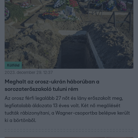
Külföld
2023. december 29. 12:37
Meghalt az orosz-ukrán háborúban a
sorozaterőszakoló tuluni rém
Az orosz férfi legalább 27 nőt és lány erőszakolt meg,
legfiatalabb áldozata 13 éves volt. Két nő megölését
tudták rábizonyítani, a Wagner-csoportba belépve került
ki a börtönből.