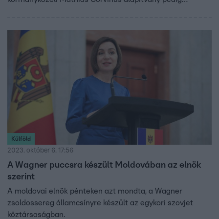
gyakorlatilag bekebelezte a Libri Csoportot. A hónap
végén jelentősen visszaesett a boltok forgalma. Az orosz
Wagner-csoport és vezetője fellázadtak Vlagyimir Putyin
ellen, az Atlanti-óceánban pedig eltűnt egy Titanic
roncsait kutató tengeralattjáró. Ezek voltak 2023
júniusának legfontosabb történései.
Külföld
2023. október 6. 17:56
A Wagner puccsra készült Moldovában az elnök
szerint
A moldovai elnök pénteken azt mondta, a Wagner
zsoldossereg államcsínyre készült az egykori szovjet
köztársaságban.