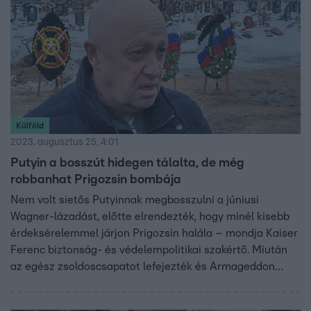
Külföld
2023. augusztus 25. 4:01
Putyin a bosszút hidegen tálalta, de még
robbanhat Prigozsin bombája
Nem volt sietős Putyinnak megbosszulni a júniusi
Wagner-lázadást, előtte elrendezték, hogy minél kisebb
érdeksérelemmel járjon Prigozsin halála – mondja Kaiser
Ferenc biztonság- és védelempolitikai szakértő. Miután
az egész zsoldoscsapatot lefejezték és Armageddon
tábornokot is kivonták a forgalomból, már csak az a
kérdés, hagyott-e hátra Putyin szakácsa valami brutális