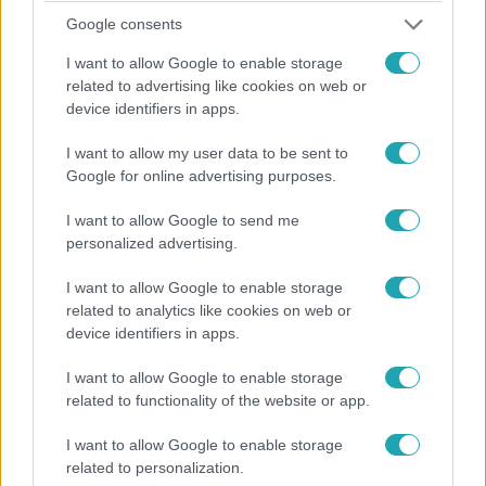
állam működését, de túlgondolta a szerepét. Hogy ki is
Google consents
volt valójában a likvidált Wagner-vezető, arról Mitrovits
I want to allow Google to enable storage
Miklós történész beszélt a Reggeliben.
related to advertising like cookies on web or
device identifiers in apps.
I want to allow my user data to be sent to
Google for online advertising purposes.
I want to allow Google to send me
personalized advertising.
Külföld
I want to allow Google to enable storage
2023. augusztus 26. 12:47
related to analytics like cookies on web or
Putyin írásos hűségesküre kötelezte a Wagner-
device identifiers in apps.
zsoldosokat Prigozsin halála után
I want to allow Google to enable storage
Az esküt tevők ígéretet tesznek arra, hogy ezentúl a
related to functionality of the website or app.
hadsereg parancsnokainak engedelmeskednek.
I want to allow Google to enable storage
related to personalization.