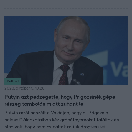
Külföld
2023. október 5. 19:28
Putyin azt pedzegette, hogy Prigozsinék gépe
részeg tombolás miatt zuhant le
Putyin arról beszélt a Valdajon, hogy a „Prigozsin-
baleset” áldozataiban kézigránátnyomokat találtak és
hiba volt, hogy nem csináltak rajtuk drogtesztet.