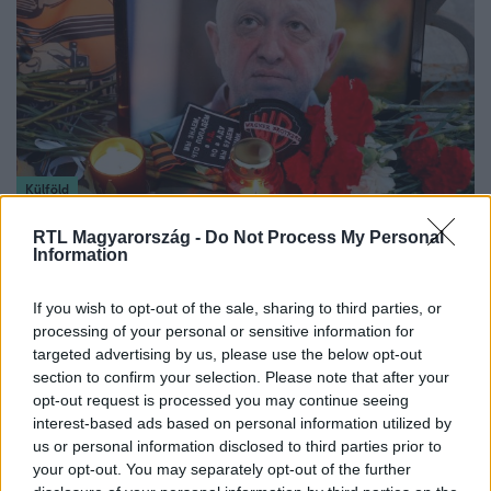
Külföld
2023. augusztus 29. 3:56
RTL Magyarország -
Do Not Process My Personal
Prigozsint Putyin, az ukránok, a CIA vagy a
Information
franciák ölték meg, vagy meg sem halt
Alig csapódtak a földbe Jevgenyij Prigozsin repülőgépnek
If you wish to opt-out of the sale, sharing to third parties, or
processing of your personal or sensitive information for
füstölgő roncsai, máris megindultak a Wagner-csoport
targeted advertising by us, please use the below opt-out
vezetőjének haláláról szóló összeesküvés-elméletek. Az,
section to confirm your selection. Please note that after your
hogy baleset történt, már a kezdetektől fogva szinte fel
opt-out request is processed you may continue seeing
sem merült, így már csak az volt a kérdés, hogy ki állhat a
interest-based ads based on personal information utilized by
gép felrobbantása mögött.
us or personal information disclosed to third parties prior to
your opt-out. You may separately opt-out of the further