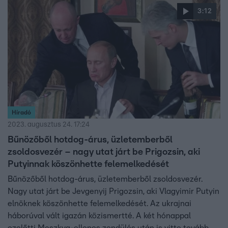
ajándékot.
3:12
Híradó
2023. augusztus 24. 17:24
Bűnözőből hotdog-árus, üzletemberből
zsoldosvezér – nagy utat járt be Prigozsin, aki
Putyinnak köszönhette felemelkedését
Bűnözőből hotdog-árus, üzletemberből zsoldosvezér.
Nagy utat járt be Jevgenyij Prigozsin, aki Vlagyimir Putyin
elnöknek köszönhette felemelkedését. Az ukrajnai
háborúval vált igazán közismertté. A két hónappal