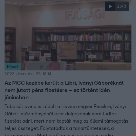
2:43
Híradó
2023. december 25. 18:14
Az MCC kezébe került a Libri, Iványi Gáboréknál
nem jutott pénz fizetésre – ez történt idén
júniusban
Több sárlavina is zúdult a Heves megyei Recskre, Iványi
Gábor intézményeinél ezer dolgozónak nem tudtak
fizetést adni, mert nem kapták meg az állami támogatás
teljes összegét. Folytatódtak a tanártüntetések, a
kormányközeli Mathias Corvinus alapítvány pedig