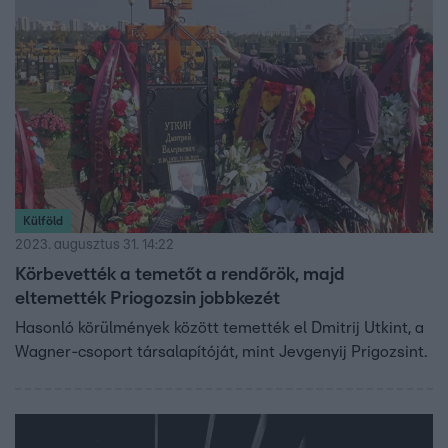
Külföld
2023. augusztus 31. 14:22
Körbevették a temetőt a rendőrök, majd
eltemették Priogozsin jobbkezét
Hasonló körülmények között temették el Dmitrij Utkint, a
Wagner-csoport társalapítóját, mint Jevgenyij Prigozsint.