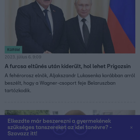
Külföld
2023. július 6. 9:09
A furcsa eltűnés után kiderült, hol lehet Prigozsin
A fehérorosz elnök, Aljakszandr Lukasenka korábban arról
beszélt, hogy a Wagner-csoport feje Belaruszban
tartózkodik.
Elkezdte már beszerezni a gyermekének
szükséges tanszereket az idei tanévre? -
Szavazz itt!