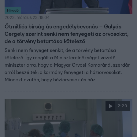
Híradó
2023. március 23. 18:04
Ötmilliós bírság ás engedélybevonás – Gulyás
Gergely szerint senki nem fenyegeti az orvosokat,
de a törvény betartása kötelező
Senki nem fenyeget senkit, de a törvény betartása
kötelező. Így reagált a Miniszterelnökséget vezető
miniszter arra, hogy a Magyar Orvosi Kamaránál szerdán
arról beszéltek: a kormány fenyegeti a háziorvosokat.
Mindezt azután, hogy háziorvosok és házi
gyermekorvosok kormányhivatali határozatot kaptak,
amiben pénzbüntetést és az engedélyük bevonását
ígérték azoknak, akik nem vállalnak havi két ügyeletet.
2:20