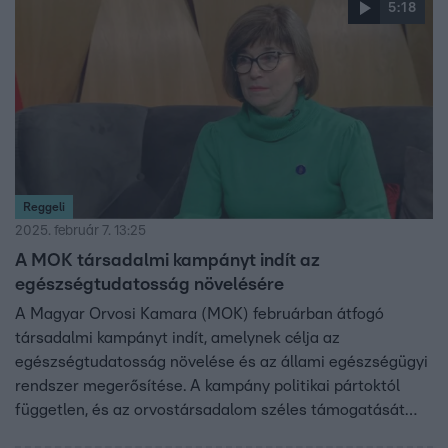
5:18
Reggeli
2025. február 7. 13:25
A MOK társadalmi kampányt indít az
egészségtudatosság növelésére
A Magyar Orvosi Kamara (MOK) februárban átfogó
társadalmi kampányt indít, amelynek célja az
egészségtudatosság növelése és az állami egészségügyi
rendszer megerősítése. A kampány politikai pártoktól
független, és az orvostársadalom széles támogatását
élvezi. A MOK szerint a problémák megoldása nem azok