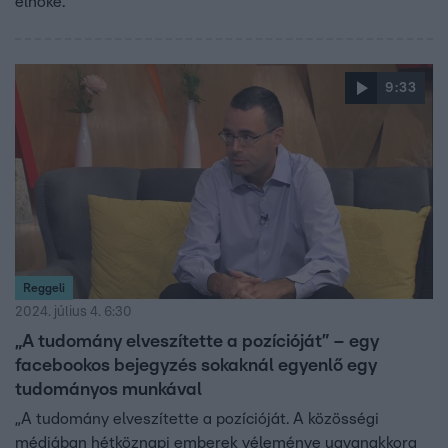
elnöke.
9:33
Reggeli
2024. július 4. 6:30
„A tudomány elveszítette a pozícióját” – egy
facebookos bejegyzés sokaknál egyenlő egy
tudományos munkával
„A tudomány elveszítette a pozícióját. A közösségi
médiában hétköznapi emberek véleménye ugyanakkora