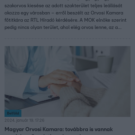
szakorvos kiesése az adott szakterület teljes leállását
okozza egy városban – erről beszélt az Orvosi Kamara
főtitkára az RTL Híradó kérdésére. A MOK elnöke szerint
pedig nincs olyan terület, ahol elég orvos lenne, az a
kérdés, hogy a hiány extrém-e. A kamara a tagság
körében végzett ötezer fős felmérést februrában.
Eszerint a válaszadók harmada az államiból a
magánellátás felé mozdulna a következő években. A MOK
szerint az orvosok motiváltsága is csökkent, de nem a
hálapénz eltűnése miatt.
Belföld
2024. január 19. 17:26
Magyar Orvosi Kamara: továbbra is vannak