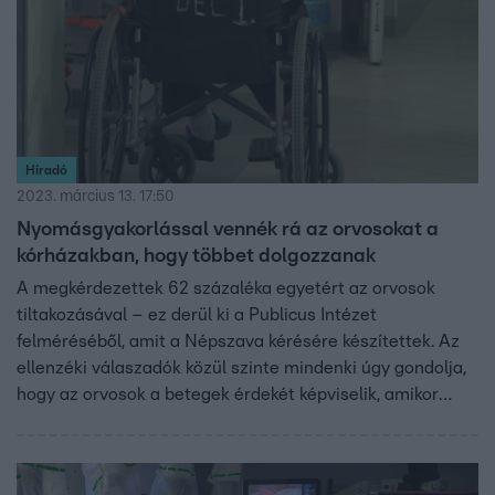
Híradó
2023. március 13. 17:50
Nyomásgyakorlással vennék rá az orvosokat a
kórházakban, hogy többet dolgozzanak
A megkérdezettek 62 százaléka egyetért az orvosok
tiltakozásával – ez derül ki a Publicus Intézet
felméréséből, amit a Népszava kérésére készítettek. Az
ellenzéki válaszadók közül szinte mindenki úgy gondolja,
hogy az orvosok a betegek érdekét képviselik, amikor
tiltakoznak, a kormánypárti szavazóknak azonban csak 17
százaléka látja ugyanígy. Közben a MOK szerint újabb
megyei kórházból érkezett olyan hír, hogy