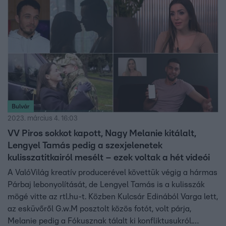
lehetőségük van kivételes gyorsaságú törvényhozásra.
Bulvár
2023. március 4. 16:03
VV Piros sokkot kapott, Nagy Melanie kitálalt,
Lengyel Tamás pedig a szexjelenetek
kulisszatitkairól mesélt – ezek voltak a hét videói
A ValóVilág kreatív producerével követtük végig a hármas
Párbaj lebonyolítását, de Lengyel Tamás is a kulisszák
mögé vitte az rtl.hu-t. Közben Kulcsár Edinából Varga lett,
az esküvőről G.w.M posztolt közös fotót, volt párja,
Melanie pedig a Fókusznak tálalt ki konfliktusukról.