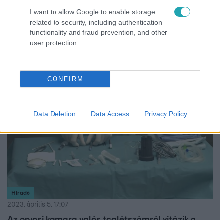
2023. április 18. 7:08
I want to allow Google to enable storage
Az orvosi kamara elnöke kedden délelőtt találkozik
related to security, including authentication
az egészégügyi államtitkárral
functionality and fraud prevention, and other
A megbeszélésen az alapellátásról és az ügyeleti
user protection.
rendszerről lesz szó.
CONFIRM
1:50
Data Deletion
Data Access
Privacy Policy
Híradó
2023. április 5. 17:07
Az orvosi kamara valós taglétszámról vitázik a