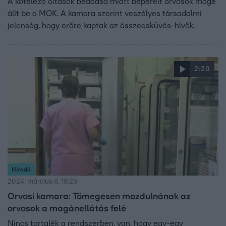
A kötelező oltások beadása miatt beperelt orvosok mögé
állt be a MOK. A kamara szerint veszélyes társadalmi
jelenség, hogy erőre kaptak az összeesküvés-hívők.
2:20
Híradó
2024. március 6. 19:25
Orvosi kamara: Tömegesen mozdulnának az
orvosok a magánellátás felé
Nincs tartalék a rendszerben, van, hogy egy-egy