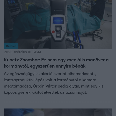
Belföld
2023. március 10. 14:44
Kunetz Zsombor: Ez nem egy zseniális manőver a
kormánytól, egyszerűen ennyire bénák
Az egészségügyi szakértő szerint elhamarkodott,
kontraproduktív lépés volt a kormánytól a kamara
megtámadása, Orbán Viktor pedig olyan, mint egy kis
köpcös gyerek, akitől elvették az uzsonnáját.