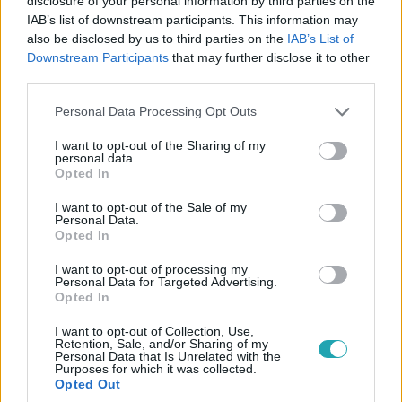
disclosure of your personal information by third parties on the
IAB’s list of downstream participants. This information may
also be disclosed by us to third parties on the
IAB’s List of
Downstream Participants
that may further disclose it to other
Belföld
third parties.
2023. május 9. 12:18
Please note that this website/app uses one or more Google
Personal Data Processing Opt Outs
Orvosi díjat kapott az oltásellenes, vírusszkeptikus
services and may gather and store information including but
dr. Tamasi József
not limited to your visit or usage behaviour. You may click to
I want to opt-out of the Sharing of my
personal data.
Kamarai eljárás is indult az orvos ellen, a díjat azonban
grant or deny consent to Google and its third-party tags to
Opted In
use your data for below specified purposes in below Google
páciensei szavazták meg neki.
consent section.
I want to opt-out of the Sale of my
Personal Data.
Opted In
I want to opt-out of processing my
Personal Data for Targeted Advertising.
Opted In
I want to opt-out of Collection, Use,
Retention, Sale, and/or Sharing of my
Personal Data that Is Unrelated with the
Purposes for which it was collected.
Opted Out