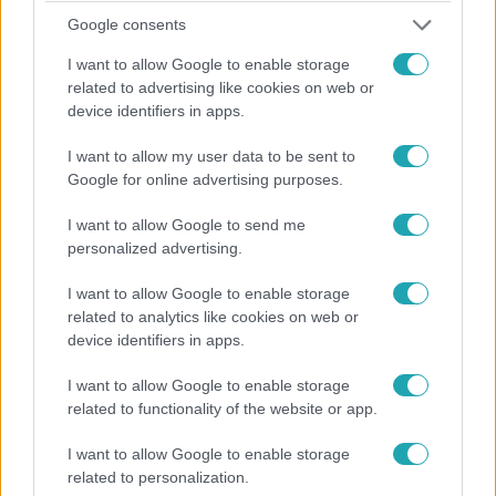
Google consents
Belföld
I want to allow Google to enable storage
2023. április 21. 8:36
related to advertising like cookies on web or
Itt vannak a hivatalos számok: brutális többség
device identifiers in apps.
döntött úgy, hogy marad az orvosi kamarában
I want to allow my user data to be sent to
A kamara szerint így még kerekebbek a számok.
Google for online advertising purposes.
I want to allow Google to send me
personalized advertising.
I want to allow Google to enable storage
related to analytics like cookies on web or
device identifiers in apps.
I want to allow Google to enable storage
related to functionality of the website or app.
I want to allow Google to enable storage
Belföld
related to personalization.