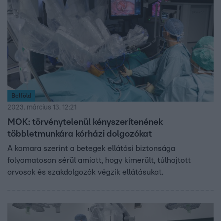
nyomásgyakorlással vennék rá az orvosokat az önkéntes
többletmunkára, ami szerintük törvénysértő.
Belföld
2023. március 13. 12:21
MOK: törvénytelenül kényszerítenének
többletmunkára kórházi dolgozókat
A kamara szerint a betegek ellátási biztonsága
folyamatosan sérül amiatt, hogy kimerült, túlhajtott
orvosok és szakdolgozók végzik ellátásukat.