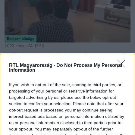
Baleset-bűnügy
2023. május 14. 12:36
Felfüggesztették a háziorvost, aki szexért cserébe
írhatott fel fogyást segítő szert egy nőnek
RTL Magyarország -
Do Not Process My Personal
Information
A kamara szerint sincs rendben az eset.
If you wish to opt-out of the sale, sharing to third parties, or
processing of your personal or sensitive information for
targeted advertising by us, please use the below opt-out
section to confirm your selection. Please note that after your
opt-out request is processed you may continue seeing
interest-based ads based on personal information utilized by
us or personal information disclosed to third parties prior to
your opt-out. You may separately opt-out of the further