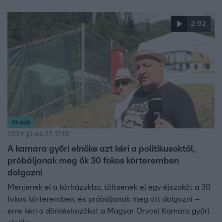
elhallgatásában, hanem felismerésükben rejlik,
Semmelweis Ignác alapelveire támaszkodva.
2:02
Híradó
2024. július 27. 17:19
A kamara győri elnöke azt kéri a politikusoktól,
próbáljanak meg ők 30 fokos kórteremben
dolgozni
Menjenek el a kórházukba, töltsenek el egy éjszakát a 30
fokos kórteremben, és próbáljanak meg ott dolgozni –
erre kéri a döntéshozókat a Magyar Orvosi Kamara győri