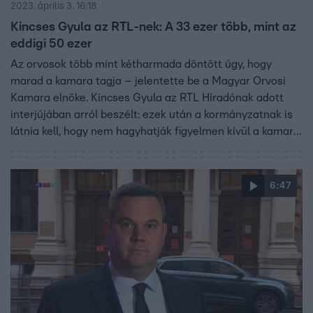
2023. április 3. 16:18
Kincses Gyula az RTL-nek: A 33 ezer több, mint az
eddigi 50 ezer
Az orvosok több mint kétharmada döntött úgy, hogy
marad a kamara tagja – jelentette be a Magyar Orvosi
Kamara elnöke. Kincses Gyula az RTL Híradónak adott
interjújában arról beszélt: ezek után a kormányzatnak is
látnia kell, hogy nem hagyhatják figyelmen kívül a kamara
véleményét. Az orvosoknak 30 napjuk volt arra, hogy
nyilatkozzanak maradnak-e a kamarában, miután a
kormány megszüntette a kötelező tagságot. Kincses
6:47
Gyula szerint folytatják a munkát, és azt remélik, hogy a
kormány újra együttműködik majd velük.