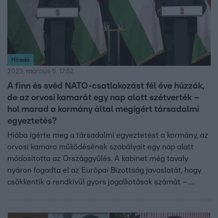
Híradó
2023. március 5. 17:52
A finn és svéd NATO-csatlakozást fél éve húzzák,
de az orvosi kamarát egy nap alatt szétverték –
hol marad a kormány által megígért társadalmi
egyeztetés?
Hiába ígérte meg a társadalmi egyeztetést a kormány, az
orvosi kamara működésének szabályait egy nap alatt
módosította az Országgyűlés. A kabinet még tavaly
nyáron fogadta el az Európai Bizottság javaslatát, hogy
csökkentik a rendkívül gyors jogalkotások számát –
cserébe az uniós támogatásokért. Közben a finn és a
svéd NATO-csatlakozást több mint fél éve húzza a
Parlament. A kormány úgy reagált: félévente négyszer