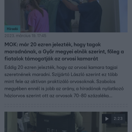
Híradó
2023. március 19. 17:45
MOK: már 20 ezren jelezték, hogy tagok
maradnának, a Győr megyei elnök szerint, főleg a
fiatalok támogatják az orvosi kamarát
Eddig 20 ezren jelezték, hogy az orvosi kamara tagjai
szeretnének maradni. Szijjártó László szerint ez több
mint fele az aktívan praktizáló orvosoknak. Szabolcs
megyében ennél is jobb az arány, a híradónak nyilatkozó
háziorvos szerint ott az orvosok 70-80 százaléka
támogatja a kamarát.
2:23