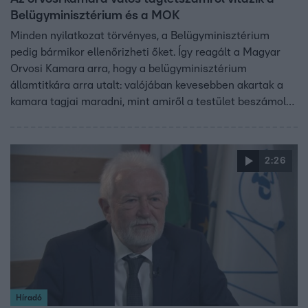
Belügyminisztérium és a MOK
Minden nyilatkozat törvényes, a Belügyminisztérium
pedig bármikor ellenőrizheti őket. Így reagált a Magyar
Orvosi Kamara arra, hogy a belügyminisztérium
államtitkára arra utalt: valójában kevesebben akartak a
kamara tagjai maradni, mint amiről a testület beszámolt.
Takács Péter szerint olyan orvosokat is a maradók közé
számoltak, akik el akarták hagyni a testületet.
2:26
Híradó