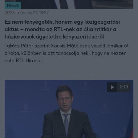
Híradó
2023. március 27. 13:27
Ez nem fenyegetés, hanem egy közigazgatási
aktus – mondta az RTL-nek az államtitkár a
háziorvosok ügyeletbe kényszerítéséről
Takács Péter szerint Kocsis Máté csak viccelt, amikor őt
bírálta, különben is azt tanácsolja neki, hogy ne nézzen
este RTL Híradót.
2:13