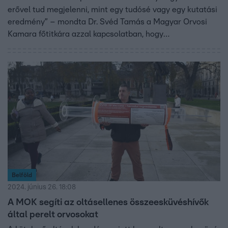
erővel tud megjelenni, mint egy tudósé vagy egy kutatási
eredmény” – mondta Dr. Svéd Tamás a Magyar Orvosi
Kamara főtitkára azzal kapcsolatban, hogy
Magyarországon is egyre több szülő perli a
gyermekorvosokat a kötelező oltások miatt. Az orvos
kiemelte, a szamárköhögés is egy olyan betegség, mely
védőoltással megelőzhető, azonban az utóbbi időben az
ilyen megbetegedések száma is emelkedett hazánkban.
Persze nemcsak az oltásokról volt szó, előkerült az
orvoshiány, az utánpótlás hiánya, az egészségügyben
dolgozók fizetése és a Pintér Sándorral való
egyeztetések is. Részletek a videóban.
Belföld
2024. június 26. 18:08
A MOK segíti az oltásellenes összeesküvéshívők
által perelt orvosokat