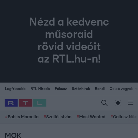
Nézd a kedvenc
műsoraid
rövid videóit
az RTL.hu-n!
Legfrissebb
RTL Híradó
Fókusz
Sztárhírek
Randi
Celeb vagyok, me
#
Babits Marcella
#
Szellő István
#
Most Wanted
#
Gallusz Niko
MOK