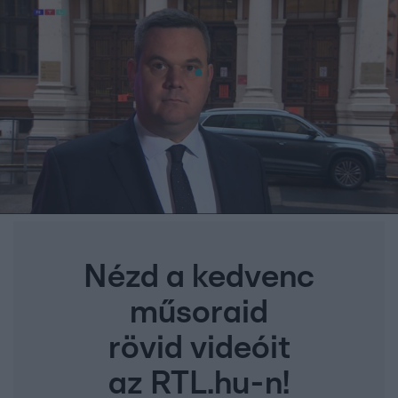
Nézd a kedvenc
műsoraid
rövid videóit
az RTL.hu-n!