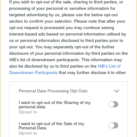
If you wish to opt-out of the sale, sharing to third parties, or
processing of your personal or sensitive information for
targeted advertising by us, please use the below opt-out
section to confirm your selection. Please note that after your
opt-out request is processed you may continue seeing
interest-based ads based on personal information utilized by
us or personal information disclosed to third parties prior to
your opt-out. You may separately opt-out of the further
Kövess minket, és értesülj a friss hírekről a
disclosure of your personal information by third parties on the
Facebookon is!
IAB’s list of downstream participants. This information may
also be disclosed by us to third parties on the
IAB’s List of
Downstream Participants
that may further disclose it to other
Követem
third parties.
Please note that this website/app uses one or more Google
Personal Data Processing Opt Outs
services and may gather and store information including but
not limited to your visit or usage behaviour. You may click to
I want to opt-out of the Sharing of my
personal data.
grant or deny consent to Google and its third-party tags to
Opted In
use your data for below specified purposes in below Google
#
HÍRADÓ
#
VIDEÓ
#
ADÁSRÉSZLETEK
consent section.
I want to opt-out of the Sale of my
Personal Data.
#
EGÉSZSÉGÜGY
#
EGÉSZSÉGÜGYI ÁLLAMTITKÁR
Opted In