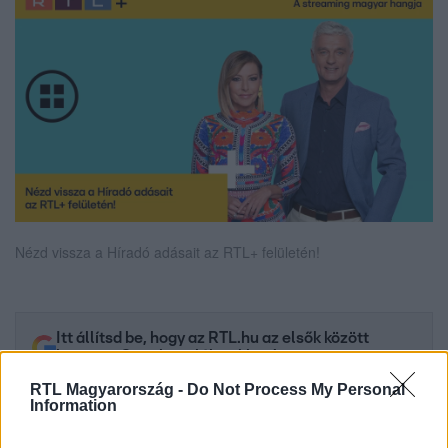
Nézd vissza a Híradó adásait az RTL+ felületén!
Itt állítsd be, hogy az RTL.hu az elsők között
legyen a Google-találatokban!
RTL Magyarország -
Do Not Process My Personal
Information