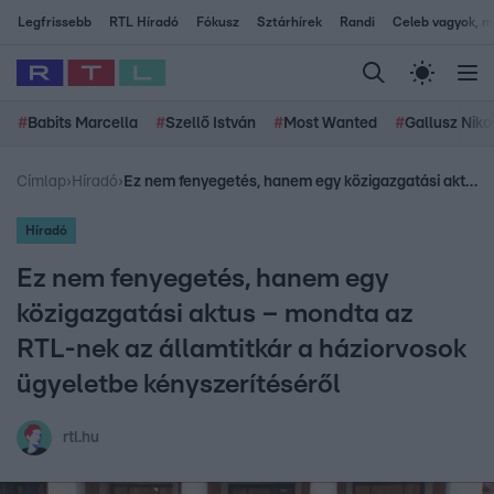
Legfrissebb
RTL Híradó
Fókusz
Sztárhírek
Randi
Celeb vagyok, me
#
Babits Marcella
#
Szellő István
#
Most Wanted
#
Gallusz Niko
Címlap
›
Híradó
›
Ez nem fenyegetés, hanem egy közigazgatási aktus – mondta az RTL-nek az államtitkár a háziorvosok ügyeletbe kényszerítéséről
Híradó
Ez nem fenyegetés, hanem egy
közigazgatási aktus – mondta az
RTL-nek az államtitkár a háziorvosok
ügyeletbe kényszerítéséről
rtl.hu