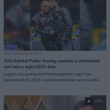
ünnepelnek celebjeink az első közös Valentin-napjukon.
Fókusz
2023. december 19. 18:37
Tóth Gabitól Peller Annáig: ezekkel a válásokkal
volt tele a sajtó 2023-ban
Legyen szó évekig tartó házasságokról vagy friss
kapcsolatokról, 2023 a celebszerelmeket sem kímélte.
7:03