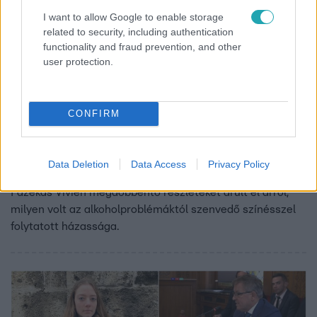
I want to allow Google to enable storage
related to security, including authentication
functionality and fraud prevention, and other
user protection.
Bulvár
CONFIRM
2023. január 18. 5:56
Molnár Gusztávról videó készült, ahogy letolt
nadrággal, négykézláb mászkált részegen egy
Data Deletion
Data Access
Privacy Policy
négysávos út közepén
Fazekas Vivien megdöbbentő részleteket árult el arról,
milyen volt az alkoholproblémáktól szenvedő színésszel
folytatott házassága.