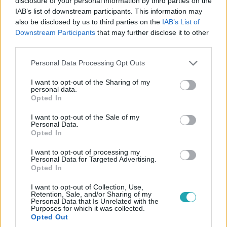
disclosure of your personal information by third parties on the
IAB’s list of downstream participants. This information may
also be disclosed by us to third parties on the
IAB’s List of
Downstream Participants
that may further disclose it to other
third parties.
Please note that this website/app uses one or more Google
Personal Data Processing Opt Outs
services and may gather and store information including but
Fókusz
not limited to your visit or usage behaviour. You may click to
I want to opt-out of the Sharing of my
2023. február 15. 18:43
personal data.
grant or deny consent to Google and its third-party tags to
Opted In
Nem titkolja tovább: Fazekas Vivien megmutatta,
use your data for below specified purposes in below Google
kinek az oldalán találta meg a boldogságot
consent section.
I want to opt-out of the Sale of my
Personal Data.
Molnár Gusztáv volt felesége a Fókusz kamerái előtt azt
Opted In
mondta: volt párja cinizmussal reagált, amikor közölte
vele, hogy a színész egyik gyerekkori barátjával kezd új
I want to opt-out of processing my
Personal Data for Targeted Advertising.
életet.
Opted In
I want to opt-out of Collection, Use,
Retention, Sale, and/or Sharing of my
Personal Data that Is Unrelated with the
Purposes for which it was collected.
Opted Out