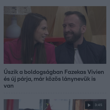
Úszik a boldogságban Fazekas Vivien
és új párja, már közös lánynevük is
van
3:45