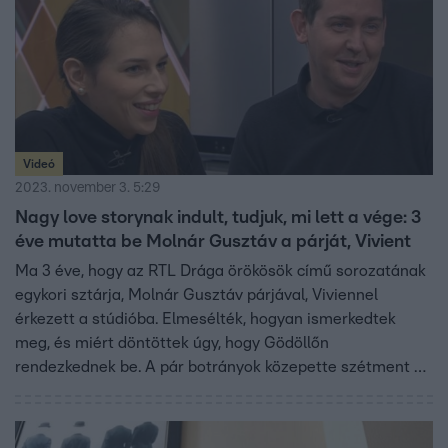
Videó
2023. november 3. 5:29
Nagy love storynak indult, tudjuk, mi lett a vége: 3
éve mutatta be Molnár Gusztáv a párját, Vivient
Ma 3 éve, hogy az RTL Drága örökösök című sorozatának
egykori sztárja, Molnár Gusztáv párjával, Viviennel
érkezett a stúdióba. Elmesélték, hogyan ismerkedtek
meg, és miért döntöttek úgy, hogy Gödöllőn
rendezkednek be. A pár botrányok közepette szétment –
a színész hosszabb időt töltött alkoholproblémái miatt
elvonón, Vivien pedig továbblépett.