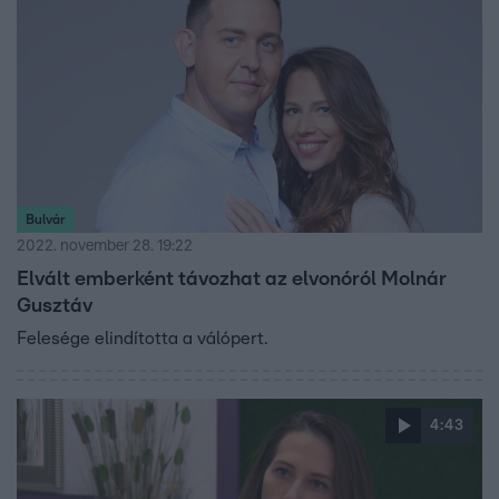
gazdaságpolitikájáról, de A Konyhafőnök VIP is tobzódott
a váratlan fordulatokban: egy ponton Rácz Jenő Járai
Mátéban látta minden reményét.
Bulvár
2022. november 28. 19:22
Elvált emberként távozhat az elvonóról Molnár
Gusztáv
Felesége elindította a válópert.
4:43