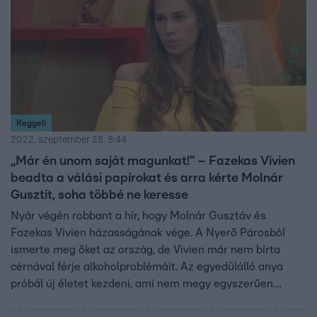
Reggeli
2022. szeptember 28. 8:44
„Már én unom saját magunkat!” – Fazekas Vivien
beadta a válási papírokat és arra kérte Molnár
Gusztit, soha többé ne keresse
Nyár végén robbant a hír, hogy Molnár Gusztáv és
Fazekas Vivien házasságának vége. A Nyerő Párosból
ismerte meg őket az ország, de Vivien már nem bírta
cérnával férje alkoholproblémáit. Az egyedülálló anya
próbál új életet kezdeni, ami nem megy egyszerűen
Guszti levelei miatt.