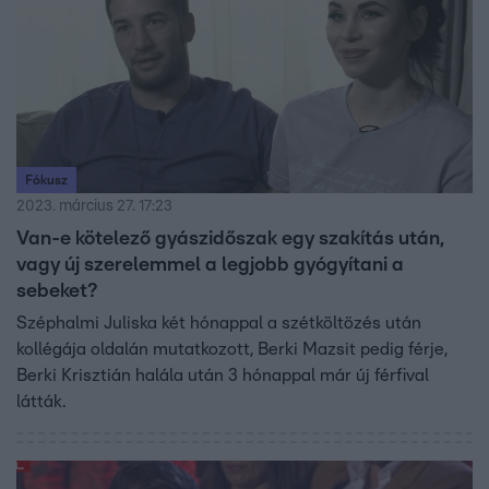
Fókusz
2023. március 27. 17:23
Van-e kötelező gyászidőszak egy szakítás után,
vagy új szerelemmel a legjobb gyógyítani a
sebeket?
Széphalmi Juliska két hónappal a szétköltözés után
kollégája oldalán mutatkozott, Berki Mazsit pedig férje,
Berki Krisztián halála után 3 hónappal már új férfival
látták.