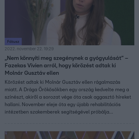
Fókusz
2022. november 22. 19:29
„Nem könnyíti meg szegénynek a gyógyulását” –
Fazekas Vivien arról, hogy körözést adtak ki
Molnár Gusztáv ellen
Körözést adtak ki Molnár Gusztáv ellen rágalmazás
miatt. A Drága Örökösökben egy ország kedvelte meg a
színészt, akiről a sorozat vége óta csak aggasztó híreket
hallani. November eleje óta egy újabb rehabilitációs
intézetben szakemberek segítségével próbálja
szenvedélybetegségét legyőzni. Mégis hogyan
jelenhetett meg arcképe tegnap a körözött személyek
listáján?