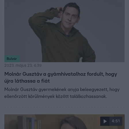
akit már ismer. Elmondása szerint sokszor megégette
magát az első pillanatos szerelmekkel. DJ Nikita szerint
viszont ez nem egy járható út, úgy gondolja, nem lehet
barátságból szerelmet építeni, mert a szerelemnek
hatalmas, lángoló szenvedélynek kell lennie.
Bulvár
2023. május 23. 4:39
Molnár Gusztáv a gyámhivatalhoz fordult, hogy
újra láthassa a fiát
Molnár Gusztáv gyermekének anyja beleegyezett, hogy
ellenőrzött körülmények között találkozhassanak.
4:51