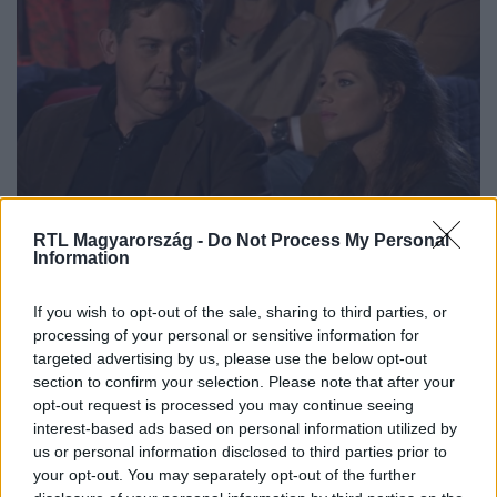
Bulvár
RTL Magyarország -
Do Not Process My Personal
2023. március 12. 17:25
Information
Skype-on keresztül válik el feleségétől Molnár
Gusztáv
If you wish to opt-out of the sale, sharing to third parties, or
processing of your personal or sensitive information for
Semmilyen személyes kontakt nem lesz.
targeted advertising by us, please use the below opt-out
section to confirm your selection. Please note that after your
opt-out request is processed you may continue seeing
interest-based ads based on personal information utilized by
4:24
us or personal information disclosed to third parties prior to
your opt-out. You may separately opt-out of the further