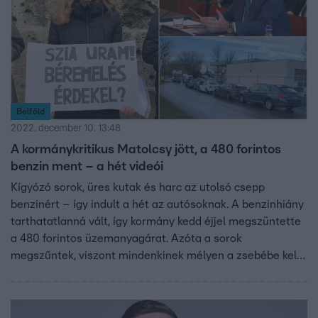
Belföld
2022. december 10. 13:48
A kormánykritikus Matolcsy jött, a 480 forintos
benzin ment – a hét videói
Kígyózó sorok, üres kutak és harc az utolsó csepp
benzinért – így indult a hét az autósoknak. A benzinhiány
tarthatatlanná vált, így kormány kedd éjjel megszüntette
a 480 forintos üzemanyagárat. Azóta a sorok
megszűntek, viszont mindenkinek mélyen a zsebébe kell
nyúlnia, ha tankolni akar. A tanárok továbbra is tüntetnek,
de legalább Fazekas Vivienre rátalált a boldogság.
Matolcsy György lesújtó kriitkát mondott a kormány