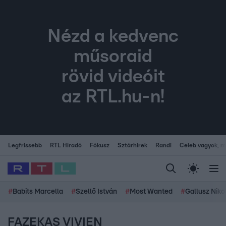
Nézd a kedvenc
műsoraid
rövid videóit
az RTL.hu-n!
Legfrissebb
RTL Híradó
Fókusz
Sztárhírek
Randi
Celeb vagyok, me
#
Babits Marcella
#
Szellő István
#
Most Wanted
#
Gallusz Niko
FAZEKAS VIVIEN