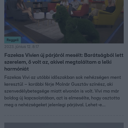
Reggeli
2023. június 12. 8:17
Fazekas Vivien új párjáról mesélt: Barátságból lett
szerelem, ő volt az, akivel megtaláltam a lelki
harmóniát
Fazekas Vivi az utóbbi időszakban sok nehézségen ment
keresztül – korábbi férje Molnár Gusztáv színész, aki
szenvedélybetegsége miatt elvonón is volt. Vivi ma már
boldog új kapcsolatában, azt is elmesélte, hogy osztotta
meg a nehézségeket jelenlegi párjával. Lehet-e
barátságból szerelem – ez volt a kérdés a Reggeliben.
Vivi már választott kapcsolatot baráti társaságból, és
biztonságban érezte magát, hogy olyannal volt együtt,