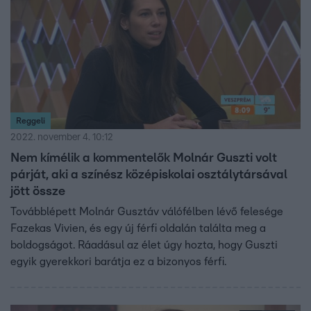
Reggeli
2022. november 4. 10:12
Nem kímélik a kommentelők Molnár Guszti volt
párját, aki a színész középiskolai osztálytársával
jött össze
Továbblépett Molnár Gusztáv válófélben lévő felesége
Fazekas Vivien, és egy új férfi oldalán találta meg a
boldogságot. Ráadásul az élet úgy hozta, hogy Guszti
egyik gyerekkori barátja ez a bizonyos férfi.