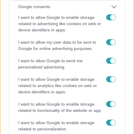
Google consents
I want to allow Google to enable storage
related to advertising like cookies on web or
device identifiers in apps.
I want to allow my user data to be sent to
Bulvár
Google for online advertising purposes.
2023. február 1. 9:58
I want to allow Google to send me
Fazekas Vivient azzal vádolják, hogy csak haknizik
personalized advertising.
Molnár Gusztáv tetteivel
A színész exfeleségét több kommentelő is támadta, hogy
I want to allow Google to enable storage
related to analytics like cookies on web or
Vivien csak hasznot akar húzni exe bántalmazó
device identifiers in apps.
történeteiből.
I want to allow Google to enable storage
related to functionality of the website or app.
I want to allow Google to enable storage
related to personalization.