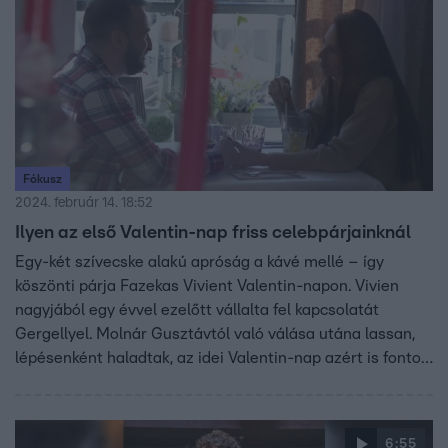
Fókusz
2024. február 14. 18:52
Ilyen az első Valentin-nap friss celebpárjainknál
Egy-két szívecske alakú apróság a kávé mellé – így
köszönti párja Fazekas Vivient Valentin-napon. Vivien
nagyjából egy évvel ezelőtt vállalta fel kapcsolatát
Gergellyel. Molnár Gusztávtól való válása utána lassan,
lépésenként haladtak, az idei Valentin-nap azért is fontos
számukra, mert ezt már együtt, békében ünneplik. Danics
Dóra és Bence láthatóan teljesen egyetértenek a
Valentin-nap létjogosultságában. Mutatjuk, hogy
6:55