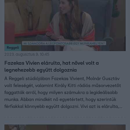
Reggeli
2023. augusztus 9. 10:45
Fazekas Vivien elárulta, hat nővel volt a
legnehezebb együtt dolgoznia
A Reggeli stúdiójában Fazekas Vivient, Molnár Gusztáv
volt feleségét, valamint Király Kitti rádiós műsorvezetőt
faggatták arról, hogy milyen számukra a legideálisabb
munka. Abban mindkét nő egyetértett, hogy szerintük
férfiakkal könnyebb együtt dolgozni. Vivi azt is elárulta,
hogy régi kolléganői sokszor kibeszélték, szerinte azért,
mert brutálisan precíz, és ez sok embert zavar.