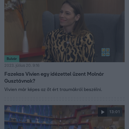
Bulvár
2023. július 20. 9:16
Fazekas Vivien egy idézettel üzent Molnár
Gusztávnak?
Vivien már képes az őt ért traumákról beszélni.
13:01