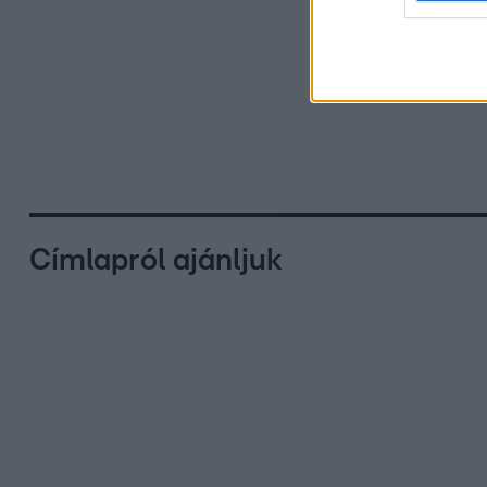
Címlapról ajánljuk