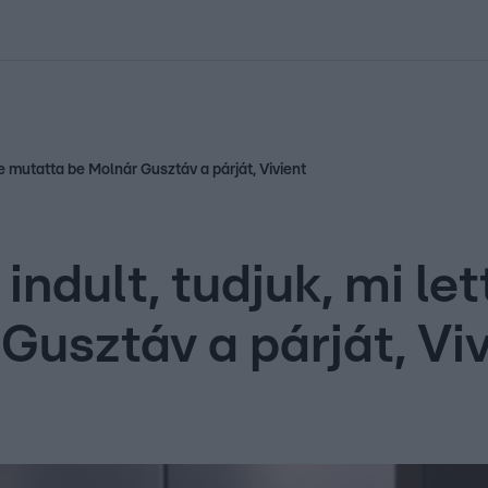
kolett
#
Időjárás
#
RTL műsor
#
Víz
#
Magyar Péter
#
Csillagjeg
ve mutatta be Molnár Gusztáv a párját, Vivient
ndult, tudjuk, mi let
Gusztáv a párját, Viv