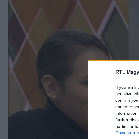
RTL Magy
If you wish 
sensitive in
confirm you
continue se
information 
further disc
participants
Downstream 