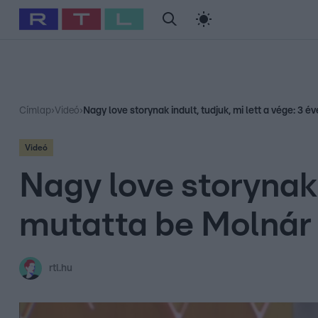
#
Babits Marcella
#
Szellő István
#
Most Wanted
#
Gallusz Ni
Címlap
›
Videó
›
Nagy love storynak indult, tudjuk, mi lett a vége: 3 é
Videó
Nagy love storynak i
mutatta be Molnár 
rtl.hu