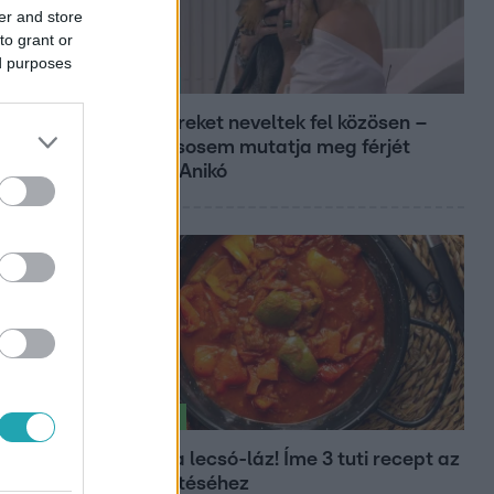
er and store
to grant or
ed purposes
Reggeli
Öt gyereket neveltek fel közösen –
szinte sosem mutatja meg férjét
Ungár Anikó
Életmód
Kitört a lecsó-láz! Íme 3 tuti recept az
elkészítéséhez