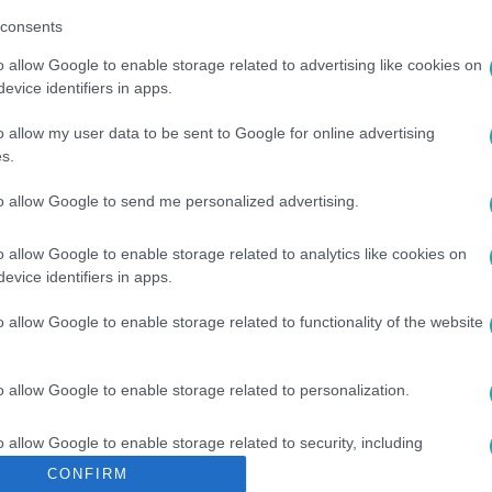
között legyen a Google-találatokban!
consents
o allow Google to enable storage related to advertising like cookies on
evice identifiers in apps.
o allow my user data to be sent to Google for online advertising
s.
to allow Google to send me personalized advertising.
o allow Google to enable storage related to analytics like cookies on
evice identifiers in apps.
#
MOLNÁR GUSZTÁV
#
RTL
#
SZERELEM
#
BULVÁR
o allow Google to enable storage related to functionality of the website
o allow Google to enable storage related to personalization.
o allow Google to enable storage related to security, including
cation functionality and fraud prevention, and other user protection.
CONFIRM