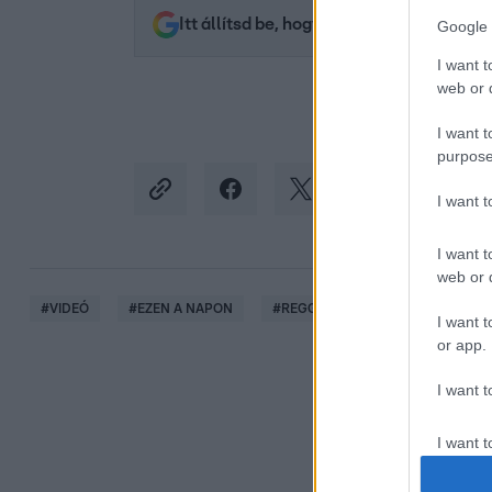
Itt állítsd be, hogy az RTL.hu az elsők 
Google 
I want t
web or d
I want t
purpose
I want 
I want t
web or d
#
VIDEÓ
#
EZEN A NAPON
#
REGGELI
#
FAZEKAS VIVIEN
I want t
or app.
I want t
I want t
authenti