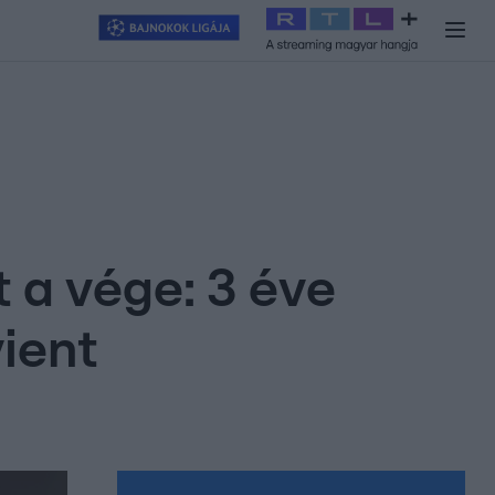
y
#
RTL+
#
Exek csatája 2026
#
Celeb vagyok, ments ki innen
#
H
t a vége: 3 éve
ient