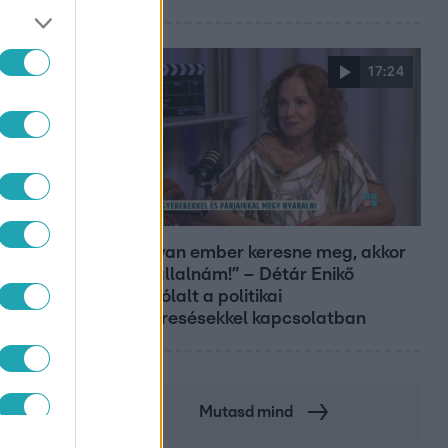
17:24
Reggeli
„Ha olyan ember keresne meg, akkor
sem vállalnám!” – Détár Enikő
megszólalt a politikai
megkeresésekkel kapcsolatban
Mutasd mind