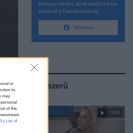
Kövess minket, és értesülj a friss
hírekről a Facebookon is!
Követem
sonal or
Népszerű
ection to
ou may
 personal
out of the
13:37
 downstream
B’s List of