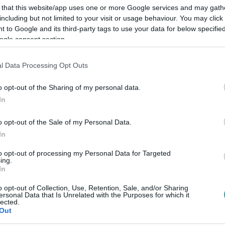
 that this website/app uses one or more Google services and may gath
including but not limited to your visit or usage behaviour. You may click 
 to Google and its third-party tags to use your data for below specifi
ogle consent section.
Link másolása
l Data Processing Opt Outs
o opt-out of the Sharing of my personal data.
In
ösök című sorozatának egykori sztárja,
o opt-out of the Sale of my Personal Data.
l érkezett a stúdióba. Elmesélték, hogyan
In
tek úgy, hogy Gödöllőn rendezkednek be. A
to opt-out of processing my Personal Data for Targeted
– a színész hosszabb időt töltött
ing.
In
ivien pedig továbblépett.
o opt-out of Collection, Use, Retention, Sale, and/or Sharing
ersonal Data that Is Unrelated with the Purposes for which it
lected.
Out