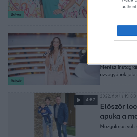
authenti
Bulvár
2022. április 19. 11:
Vajna Tímea
szexi képe
Merész Instagra
özvegyének jelenl
Bulvár
2022. április 19. 8:3
4:57
Először loc
apuka a mo
Mozgalmas volt 