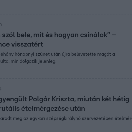
00
szól bele, mit és hogyan csinálok” –
nce visszatért
éhány hónapnyi szünet után újra belevetette magát a
lta, min dolgozik jelenleg.
4
gyengült Polgár Kriszta, miután két hétig
rutális ételmérgezése után
aradt meg az egykori szépségkirálynő szervezetében ételmé