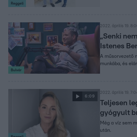
Reggeli
2022. április 19. 8:
„Senki nem 
Istenes Be
A műsorvezető n
munkába, és eláru
Bulvár
2022. április 19. 7:0
6:09
Teljesen le
gyógyult b
Még a víz sem m
után.
Reggeli