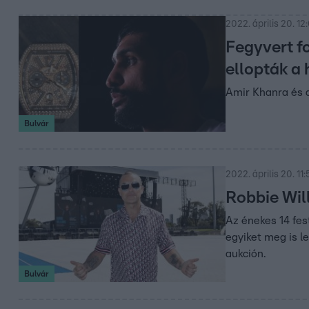
2022. április 20. 12
Fegyvert fo
ellopták a 
Amir Khanra és a
Bulvár
2022. április 20. 11:
Robbie Will
Az énekes 14 fe
egyiket meg is l
aukción.
Bulvár