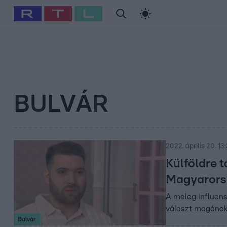
#
Babits Marcella
#
Szellő István
#
Most Wanted
#
Gallusz Ni
BULVÁR
2022. április 20. 13
Külföldre t
Magyarors
A meleg influensz
választ magának
Bulvár