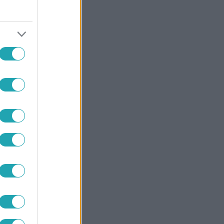
tnie
artja
nagy
emre.