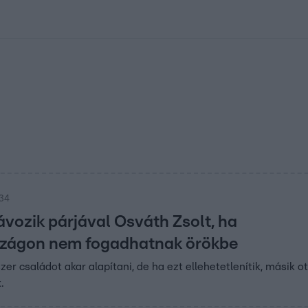
kolett
#
Időjárás
#
RTL műsor
#
Víz
#
Magyar Péter
#
Csillagjeg
:34
ávozik párjával Osváth Zsolt, ha
zágon nem fogadhatnak örökbe
er családot akar alapítani, de ha ezt ellehetetlenítik, másik o
.