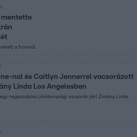
40
a mentette
krán
tét
ételt a frontról.
1
ne-nal és Caitlyn Jennerrel vacsorázott
ány Linda Los Angelesben
egy nagyszabású jótékonysági vacsorán járt Zimány Linda.
10