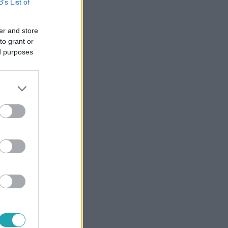
B’s List of
er and store
to grant or
ed purposes
a nem
olytatott