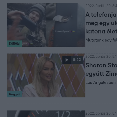
2022. április 20. 8:
A telefonj
meg egy u
katona éle
Mutatunk egy felv
Külföld
2022. április 20. 8:1
6:22
Sharon Sto
együtt Zim
Los Angelesben 
Reggeli
2022. április 20. 8: