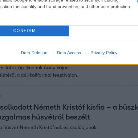
cation functionality and fraud prevention, and other user protection.
CONFIRM
55
 a Coachelláról tölt fel
Data Deletion
Data Access
Privacy Policy
ket
m-fotók árulkodnak Andy Vajna
étéről a dél-kaliforniai fesztiválon.
1
solkodott Németh Kristóf kisfia – a büsz
zgalmas húsvétról beszélt
a húsvét Németh Kristófnak és családjának.