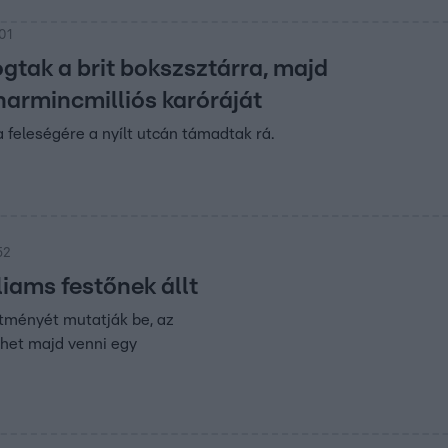
:01
gtak a brit bokszsztárra, majd
harmincmilliós karóráját
 feleségére a nyílt utcán támadtak rá.
52
iams festőnek állt
stményét mutatják be, az
ehet majd venni egy