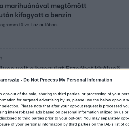
 a marihuánával megtömött
után kifogyott a benzin
logramm fű volt az autóban.
07
ilyen volt a hangulat Erzsébet királynő
erceg találkozóján
arország -
Do Not Process My Personal Information
bi interjúban azt mondta, szeretné ha megfelelő emberek
to opt-out of the sale, sharing to third parties, or processing of your per
rálynőt, akik vigyáznak is rá.
formation for targeted advertising by us, please use the below opt-out s
r selection. Please note that after your opt-out request is processed y
eing interest-based ads based on personal information utilized by us or
05
disclosed to third parties prior to your opt-out. You may separately opt-
n belül másodjára is
losure of your personal information by third parties on the IAB’s list of