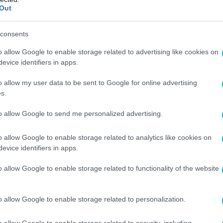
eg Rékasi Károlyt
Out
izenegyedszer műtötték azóta, hogy hét éve súlyos
szenvedett.
consents
o allow Google to enable storage related to advertising like cookies on
evice identifiers in apps.
00
iatt elítélték Kozsót, kétmilliót kell fize
o allow my user data to be sent to Google for online advertising
s.
t kerestük telefonon, és bár a pénzbüntetést elismerte, nem t
 Az ítélet egyelőre nem jogerős, nyilatkozni pedig nem akart.
to allow Google to send me personalized advertising.
o allow Google to enable storage related to analytics like cookies on
evice identifiers in apps.
o allow Google to enable storage related to functionality of the website
26
k a Love Island szépségkirálynőjét
o allow Google to enable storage related to personalization.
gent mondott párjának, aki Horvátországban tette fel neki a 
erül, hogyan talált rá a Love Island párkeresője az igaz szerel
o allow Google to enable storage related to security, including