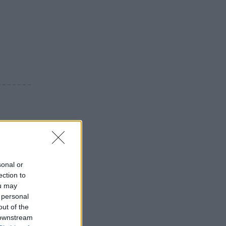
sonal or
ection to
ou may
 personal
out of the
 downstream