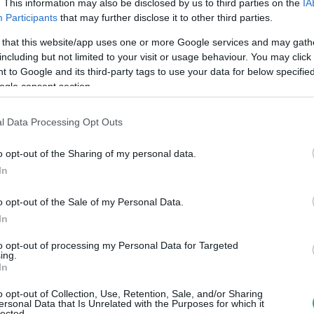
. This information may also be disclosed by us to third parties on the
IA
ták az Igazság Ligája sztárját
Participants
that may further disclose it to other third parties.
széket dobott egy nő fejéhez.
 that this website/app uses one or more Google services and may gath
including but not limited to your visit or usage behaviour. You may click 
 to Google and its third-party tags to use your data for below specifi
ogle consent section.
08
l Data Processing Opt Outs
p a bíróság előtt azt vallotta, hogy soh
o opt-out of the Sharing of my personal data.
egyetlen nőt sem
In
s jelölt színész három órán keresztül beszélt Amber Hearddel f
o opt-out of the Sale of my Personal Data.
 a bántalmazásról szóló vádakról.
In
to opt-out of processing my Personal Data for Targeted
ing.
In
05
többször futottam” – tizenegyedszer
o opt-out of Collection, Use, Retention, Sale, and/or Sharing
ersonal Data that Is Unrelated with the Purposes for which it
lected.