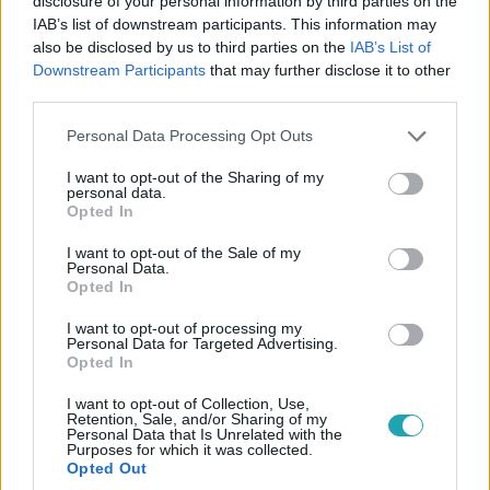
disclosure of your personal information by third parties on the
IAB’s list of downstream participants. This information may
also be disclosed by us to third parties on the
IAB’s List of
Downstream Participants
that may further disclose it to other
third parties.
Please note that this website/app uses one or more Google
Personal Data Processing Opt Outs
services and may gather and store information including but
not limited to your visit or usage behaviour. You may click to
I want to opt-out of the Sharing of my
personal data.
grant or deny consent to Google and its third-party tags to
Opted In
Belföld
use your data for below specified purposes in below Google
2023. február 3. 10:46
consent section.
I want to opt-out of the Sale of my
Personal Data.
Ujhelyi István szerint a Fidesz kedvéért
Opted In
lehetetlenítette el őt az MSZP
I want to opt-out of processing my
Molnár Zsolttal az élen.
Personal Data for Targeted Advertising.
Opted In
I want to opt-out of Collection, Use,
Retention, Sale, and/or Sharing of my
Personal Data that Is Unrelated with the
Purposes for which it was collected.
Opted Out