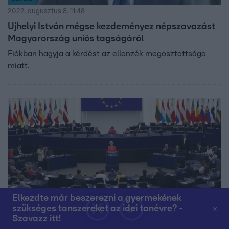
2022. augusztus 8. 11:48
Ujhelyi István mégse kezdeményez népszavazást
Magyarország uniós tagságáról
Fiókban hagyja a kérdést az ellenzék megosztottsága
miatt.
Elkezdte már beszerezni a gyermekének
szükséges tanszereket az idei tanévre? -
Belföld
Szavazz itt!
2022. augusztus 7. 13:40