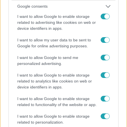
Google consents
I want to allow Google to enable storage
related to advertising like cookies on web or
device identifiers in apps.
I want to allow my user data to be sent to
Belföld
Google for online advertising purposes.
2023. február 1. 6:10
Gyurcsány Ferenc szegényedik, a Momentum
I want to allow Google to send me
elnöke kriptomilliomos, Hadházy lakást vett
personalized advertising.
Bécsben
I want to allow Google to enable storage
Az MSZP egykori elnöke növelte ingatlanportfólióját, a mi
related to analytics like cookies on web or
hazánkos Toroczkai Lászlónak csak egy ásotthalmi
device identifiers in apps.
tanyája és ugyanitt egy szántója van.
I want to allow Google to enable storage
related to functionality of the website or app.
I want to allow Google to enable storage
related to personalization.