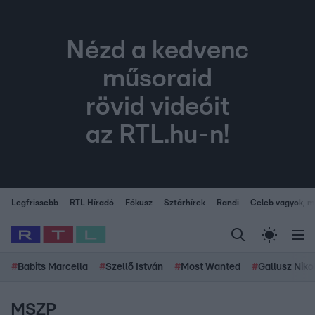
Nézd a kedvenc
műsoraid
rövid videóit
az RTL.hu-n!
Legfrissebb
RTL Híradó
Fókusz
Sztárhírek
Randi
Celeb vagyok, me
#
Babits Marcella
#
Szellő István
#
Most Wanted
#
Gallusz Niko
MSZP