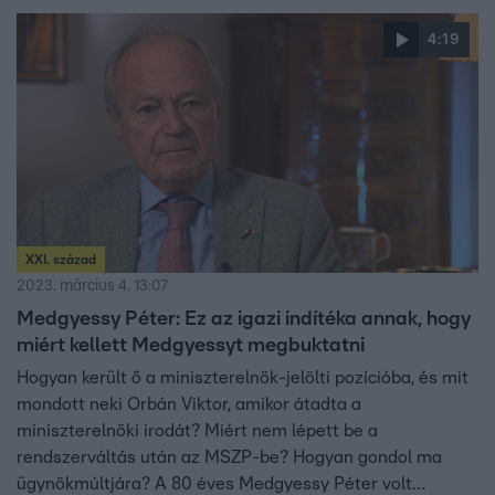
4:19
XXI. század
2023. március 4. 13:07
Medgyessy Péter: Ez az igazi indítéka annak, hogy
miért kellett Medgyessyt megbuktatni
Hogyan került ő a miniszterelnök-jelölti pozícióba, és mit
mondott neki Orbán Viktor, amikor átadta a
miniszterelnöki irodát? Miért nem lépett be a
rendszerváltás után az MSZP-be? Hogyan gondol ma
ügynökmúltjára? A 80 éves Medgyessy Péter volt