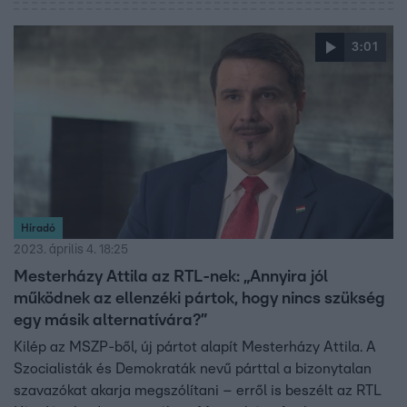
3:01
Híradó
2023. április 4. 18:25
Mesterházy Attila az RTL-nek: „Annyira jól
működnek az ellenzéki pártok, hogy nincs szükség
egy másik alternatívára?”
Kilép az MSZP-ből, új pártot alapít Mesterházy Attila. A
Szocialisták és Demokraták nevű párttal a bizonytalan
szavazókat akarja megszólítani – erről is beszélt az RTL