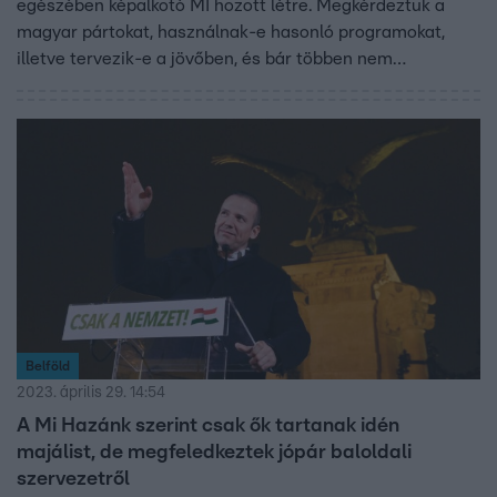
egészében képalkotó MI hozott létre. Megkérdeztük a
magyar pártokat, használnak-e hasonló programokat,
illetve tervezik-e a jövőben, és bár többen nem
válaszoltak egyértelműen, kiderült, hogy a Momentumnak
már előfizetése is van a ChatGPT-4 szolgáltatásaira. A
Political Capital elemzője szerint az új technológiák
alááshatják a politikusokba vetett bizalmat.
Belföld
2023. április 29. 14:54
A Mi Hazánk szerint csak ők tartanak idén
majálist, de megfeledkeztek jópár baloldali
szervezetről