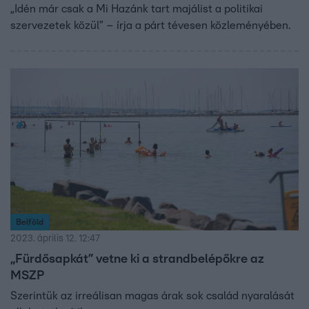
„Idén már csak a Mi Hazánk tart majálist a politikai
szervezetek közül” – írja a párt tévesen közleményében.
Belföld
2023. április 12. 12:47
„Fürdősapkát” vetne ki a strandbelépőkre az
MSZP
Szerintük az irreálisan magas árak sok család nyaralását