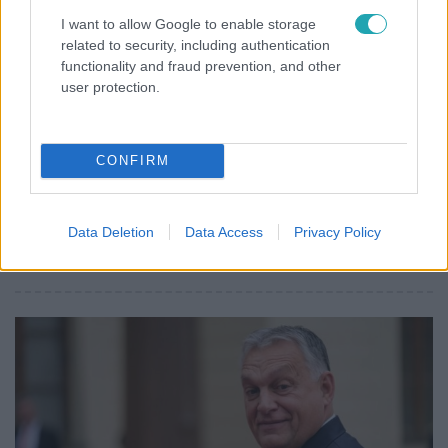
I want to allow Google to enable storage
related to security, including authentication
functionality and fraud prevention, and other
user protection.
Belföld
CONFIRM
2023. január 4. 11:41
Medián: Rohamosan lemorzsolódnak a Fidesz
szavazói
Data Deletion
Data Access
Privacy Policy
Az ellenzék viszont képtelen megerősödni.