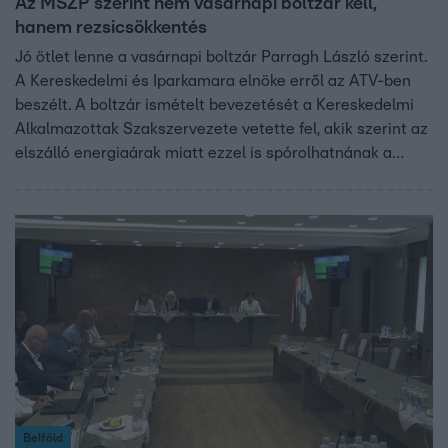
Az MSZP szerint nem vasárnapi boltzár kell,
hanem rezsicsökkentés
Jó ötlet lenne a vasárnapi boltzár Parragh László szerint.
A Kereskedelmi és Iparkamara elnöke erről az ATV-ben
beszélt. A boltzár ismételt bevezetését a Kereskedelmi
Alkalmazottak Szakszervezete vetette fel, akik szerint az
elszálló energiaárak miatt ezzel is spórolhatnának a
boltok. Az MSZP szerint inkább az lenne a megoldás, ha a
kis- és közepes vállalkozások ismét igénybe vehetnék a
rezsicsökkentést. A kormány szerint a nyitva tartásról a
kereskedők döntenek.
Belföld