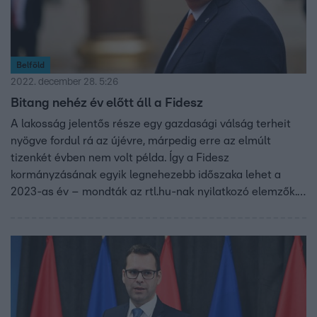
Belföld
2022. december 28. 5:26
Bitang nehéz év előtt áll a Fidesz
A lakosság jelentős része egy gazdasági válság terheit
nyögve fordul rá az újévre, márpedig erre az elmúlt
tizenkét évben nem volt példa. Így a Fidesz
kormányzásának egyik legnehezebb időszaka lehet a
2023-as év – mondták az rtl.hu-nak nyilatkozó elemzők.
Az ellenzék helyzete ugyanakkor ettől még nem lesz
kedvezőbb, az egymás elleni stratégiájuk ugyanis kevés
eredménnyel kecsegtet, arra pedig nem érdemes várni,
hogy az elégedetlen tömeg az utcáról ér el változást.