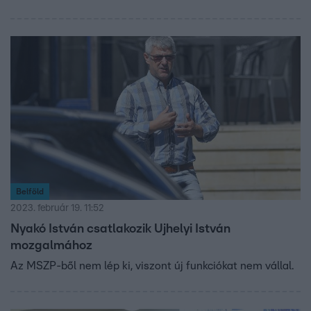
miniszterelnök a XXI. századnak idézte fel a múltat, és
őszintén beszélt arról is, milyen „szamárságot” követett
el, ami később támadhatóvá tette.
Belföld
2023. február 19. 11:52
Nyakó István csatlakozik Ujhelyi István
mozgalmához
Az MSZP-ből nem lép ki, viszont új funkciókat nem vállal.