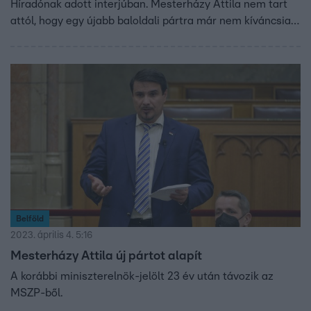
Híradónak adott interjúban. Mesterházy Attila nem tart
attól, hogy egy újabb baloldali pártra már nem kíváncsiak
az emberek, és attól sem, hogy új pártja a Fidesz
malmára hajtja a vizet. Azt mondja, ha bővíteni tudják az
ellenzék szavazótáborát, az nem kedvező a Fidesz
számára.
Belföld
2023. április 4. 5:16
Mesterházy Attila új pártot alapít
A korábbi miniszterelnök-jelölt 23 év után távozik az
MSZP-ből.