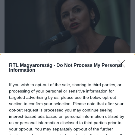
Belföld
RTL Magyarország -
Do Not Process My Personal
2023. február 3. 12:04
Information
„Kemény a helyzet” – nekiment a DK-nak Kunhalmi
If you wish to opt-out of the sale, sharing to third parties, or
Ágnes
processing of your personal or sensitive information for
Az MSZP társelnöke azzal kapcsolatban beszélt, hogy
targeted advertising by us, please use the below opt-out
egyre több ellenzéki politikus áll be a Demokratikus
section to confirm your selection. Please note that after your
Koalícióba.
opt-out request is processed you may continue seeing
interest-based ads based on personal information utilized by
us or personal information disclosed to third parties prior to
your opt-out. You may separately opt-out of the further