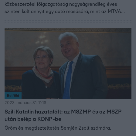
közbeszerzési főigazgatóság nagyságrendileg éves
szinten költ annyit egy autó mosására, mint az MTVA
egyetlen hónap alatt. A közmédia vezérigazgatója szerint
a járművek tisztán tartására jelentős anyagi és személyi
erőforrásokat fordítanak, az elért színvonal azonban így
sem üti meg az elvárt mértéket.
Belföld
2023. március 31. 11:16
Szili Katalin hazatalált: az MSZMP és az MSZP
után belép a KDNP-be
Öröm és megtiszteltetés Semjén Zsolt számára.