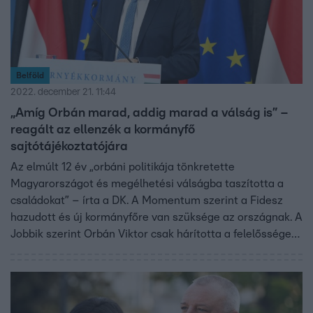
Belföld
2022. december 21. 11:44
„Amíg Orbán marad, addig marad a válság is” –
reagált az ellenzék a kormányfő
sajtótájékoztatójára
Az elmúlt 12 év „orbáni politikája tönkretette
Magyarországot és megélhetési válságba taszította a
családokat” – írta a DK. A Momentum szerint a Fidesz
hazudott és új kormányfőre van szüksége az országnak. A
Jobbik szerint Orbán Viktor csak hárította a felelősséget.
Az LMP szerint az állam 10 százaléknál magasabb
béremelést is tudna adni a pedagógusoknak.