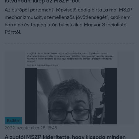
Istvánban, kilép az MSZP-ből
Az európai parlamenti képviselő eddig bírta „a mai MSZP
mechanizmusait, szemellenzős jövőtlenségét”, csaknem
harminc év tagság után búcsúzik a Magyar Szocialista
Párttól.
Belföld
2022. szeptember 25. 18:48
A zuglói MSZP kiderítette, hogy kicsoda minden