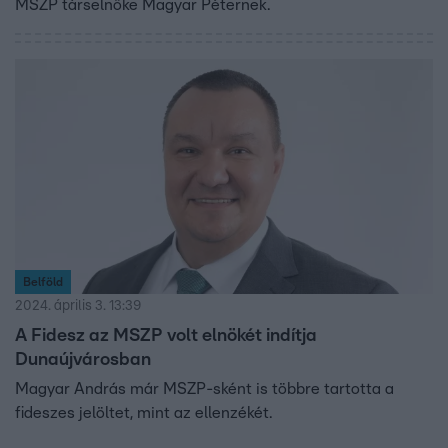
MSZP társelnöke Magyar Péternek.
Belföld
2024. április 3. 13:39
A Fidesz az MSZP volt elnökét indítja
Dunaújvárosban
Magyar András már MSZP-sként is többre tartotta a
fideszes jelöltet, mint az ellenzékét.