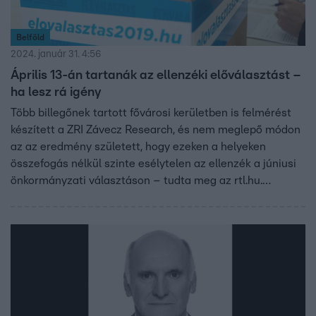
Belföld
2024. január 31. 4:56
Április 13-án tartanák az ellenzéki előválasztást –
ha lesz rá igény
Több billegőnek tartott fővárosi kerületben is felmérést
készített a ZRI Závecz Research, és nem meglepő módon
az az eredmény született, hogy ezeken a helyeken
összefogás nélkül szinte esélytelen az ellenzék a júniusi
önkormányzati választáson – tudta meg az rtl.hu.
Belváros-Lipótvárosban például Szentgyörgyvölgyi Péter
fideszes polgármester jelenleg 37 százalékon áll, de
Kovács Alex Gábort 27 százalék, Juhász Pétert 11
százalék, míg Kerpel-Fronius Gábort 9 százalék
támogatja, vagyis az ellenzék akár nyerhetne is, ha meg
tudna állapodni egy közös jelöltben. Az előválasztás
megrendezésére több helyen felkérték a Magyar György-