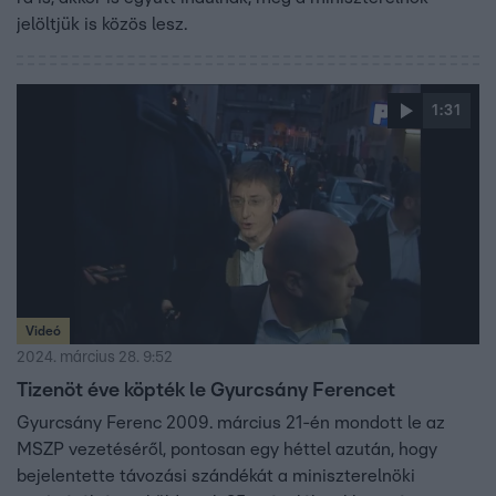
jelöltjük is közös lesz.
1:31
Videó
2024. március 28. 9:52
Tizenöt éve köpték le Gyurcsány Ferencet
Gyurcsány Ferenc 2009. március 21-én mondott le az
MSZP vezetéséről, pontosan egy héttel azután, hogy
bejelentette távozási szándékát a miniszterelnöki