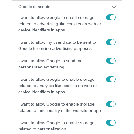
Google consents
I want to allow Google to enable storage
related to advertising like cookies on web or
device identifiers in apps.
I want to allow my user data to be sent to
Google for online advertising purposes.
Belföld
I want to allow Google to send me
2024. február 25. 15:31
personalized advertising.
„Orbán Viktor a pedofilvédő maffia keresztapja” –
I want to allow Google to enable storage
a közvetlen államfőválasztásért tüntet az ellenzék
related to analytics like cookies on web or
Négy ellenzéki párt tüntet a közvetlen
device identifiers in apps.
államfőválasztásért, valamint Orbán Viktor kormánya
ellen a Kossuth téren. Sok szó esik pedofilokról és Novák
I want to allow Google to enable storage
Katalinról is.
related to functionality of the website or app.
I want to allow Google to enable storage
related to personalization.