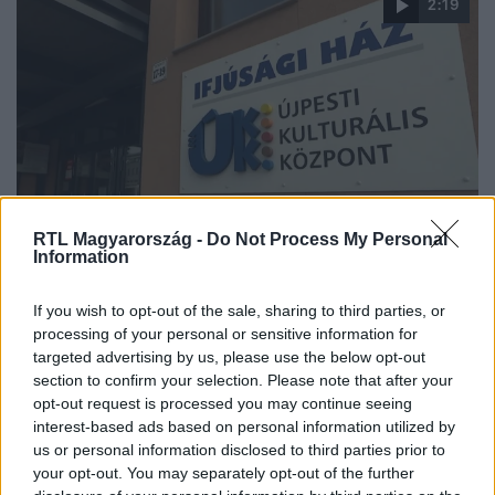
2:19
Híradó
RTL Magyarország -
Do Not Process My Personal
2024. február 28. 18:38
Information
Nyomoz a rendőrség az újpesti gyerekeknek
If you wish to opt-out of the sale, sharing to third parties, or
szervezett táborban történtek miatt
processing of your personal or sensitive information for
Kiskorú veszélyeztetése miatt nyomozást indított
targeted advertising by us, please use the below opt-out
rendőrség, és lemondott az újpesti MSZP elnöke egy
section to confirm your selection. Please note that after your
gyerektáborban történtek miatt.
opt-out request is processed you may continue seeing
interest-based ads based on personal information utilized by
us or personal information disclosed to third parties prior to
your opt-out. You may separately opt-out of the further