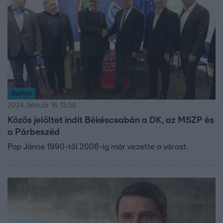
Belföld
2024. február 16. 13:56
Közös jelöltet indít Békéscsabán a DK, az MSZP és
a Párbeszéd
Pap János 1990-től 2006-ig már vezette a várost.