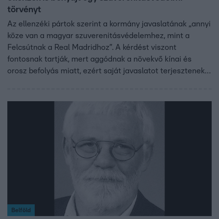
törvényt
Az ellenzéki pártok szerint a kormány javaslatának „annyi
köze van a magyar szuverenitásvédelemhez, mint a
Felcsútnak a Real Madridhoz”. A kérdést viszont
fontosnak tartják, mert aggódnak a növekvő kínai és
orosz befolyás miatt, ezért saját javaslatot terjesztenek
elő.
Belföld