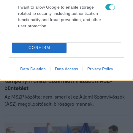
I want to allow Google to enable storage
related to security, including authentication
functionality and fraud prevention, and other
user protection.
CONFIRM
Belföld
2024. február 20. 11:27
Data Deletion
Data Access
Privacy Policy
Bíróságon támadja meg az MSZP a tiltott
kampányfinanszírozás miatt kiszabott ÁSZ-
büntetést
Az MSZP közölte: nem ismeri el az Állami Számvivőszék
(ÁSZ) megállapításait, bíróságra mennek.