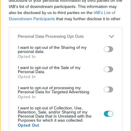
disclosure of your personal information by third parties on the
IAB’s list of downstream participants. This information may
also be disclosed by us to third parties on the
IAB’s List of
Downstream Participants
that may further disclose it to other
third parties.
Please note that this website/app uses one or more Google
Personal Data Processing Opt Outs
services and may gather and store information including but
not limited to your visit or usage behaviour. You may click to
I want to opt-out of the Sharing of my
personal data.
grant or deny consent to Google and its third-party tags to
Opted In
Belföld
use your data for below specified purposes in below Google
2024. február 26. 16:14
consent section.
I want to opt-out of the Sale of my
Personal Data.
Felfüggesztette a parlament Gurmai Zita
Opted In
mentelmi jogát
I want to opt-out of processing my
Az MSZP-s Gurmai Zita mentelmi jogát csoportosan
Personal Data for Targeted Advertising.
elkövetett, hivatalos személy elleni erőszak miatt
Opted In
szüntették meg.
I want to opt-out of Collection, Use,
Retention, Sale, and/or Sharing of my
Personal Data that Is Unrelated with the
Purposes for which it was collected.
Opted Out