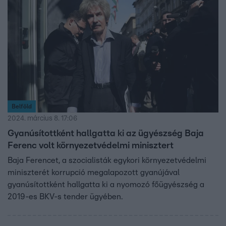
Belföld
2024. március 8. 17:06
Gyanúsítottként hallgatta ki az ügyészség Baja
Ferenc volt környezetvédelmi minisztert
Baja Ferencet, a szocialisták egykori környezetvédelmi
miniszterét korrupció megalapozott gyanújával
gyanúsítottként hallgatta ki a nyomozó főügyészség a
2019-es BKV-s tender ügyében.