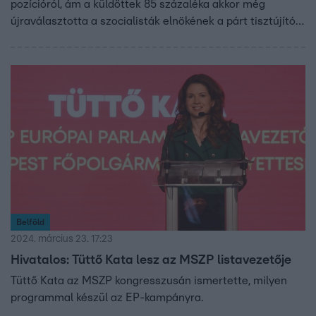
pozícióról, ám a küldöttek 85 százaléka akkor még
újraválasztotta a szocialisták elnökének a párt tisztújító
kongresszusán. Az MSZP irodaháznál tüntetők várták
Gyurcsányt, egyikük le is köpte a bukott politikust, de a
többi elnökségi tag is rendőrök védelmében hagyta el a
székházat. Az MSZP vezetését két héttel később Lendvai
Ildikó vette át, Gyurcsány pedig 2011-ben saját pártot
alapított Demokratikus Koalíció néven, melynek a mai
napig elnöke és frakcióvezetője.
Belföld
2024. március 23. 17:23
Hivatalos: Tüttő Kata lesz az MSZP listavezetője
Tüttő Kata az MSZP kongresszusán ismertette, milyen
programmal készül az EP-kampányra.