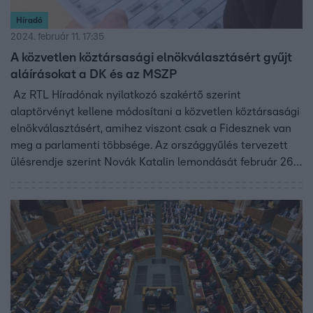
Híradó
2024. február 11. 17:35
A közvetlen köztársasági elnökválasztásért gyűjt
aláírásokat a DK és az MSZP
Az RTL Híradónak nyilatkozó szakértő szerint
alaptörvényt kellene módosítani a közvetlen köztársasági
elnökválasztásért, amihez viszont csak a Fidesznek van
meg a parlamenti többsége. Az országgyűlés tervezett
ülésrendje szerint Novák Katalin lemondását február 26-
án tudja elfogadni a parlament, ezután egy hónapjuk lesz
megválasztani az új államfőt.