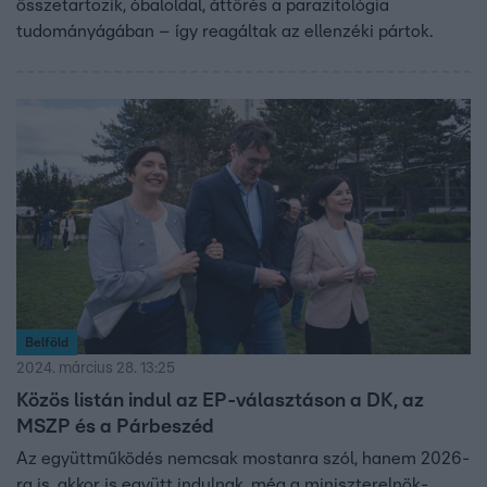
összetartozik, óbaloldal, áttörés a parazitológia
tudományágában – így reagáltak az ellenzéki pártok.
Belföld
2024. március 28. 13:25
Közös listán indul az EP-választáson a DK, az
MSZP és a Párbeszéd
Az együttműködés nemcsak mostanra szól, hanem 2026-
ra is, akkor is együtt indulnak, még a miniszterelnök-