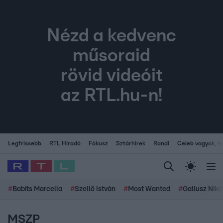
Nézd a kedvenc
műsoraid
rövid videóit
az RTL.hu-n!
Legfrissebb
RTL Híradó
Fókusz
Sztárhírek
Randi
Celeb vagyok, me
#
Babits Marcella
#
Szellő István
#
Most Wanted
#
Gallusz Niko
MSZP