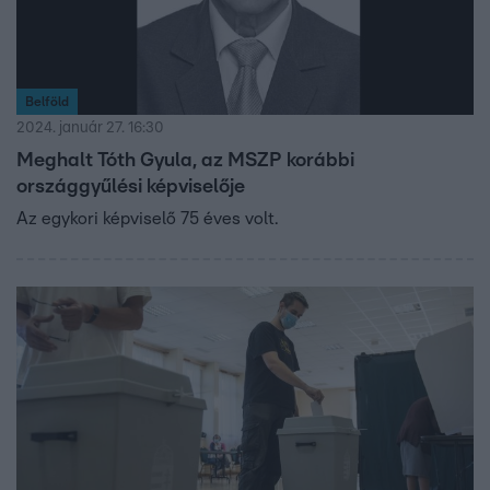
féle Civil Választási Bizottságot, de az még korántsem
biztos, hogy az érintett körzetekben végül valóban a
szavazók dönthetnek a közös jelöltekről. A szervezet
mindenesetre már ki is nézett egy időpontot az
Belföld
előválasztás időpontjára: április 13-át.
2024. január 27. 16:30
Meghalt Tóth Gyula, az MSZP korábbi
országgyűlési képviselője
Az egykori képviselő 75 éves volt.