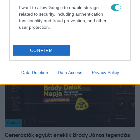
I want to allow Google to enable storage
related to security, including authentication
Horoszkóp
functionality and fraud prevention, and other
user protection.
Ennek a 3 csillagjegynek sorsfordító találkozást
hozhat az augusztus
CONFIRM
Data Deletion
Data Access
Privacy Policy
Belföld
Generációk együtt éneklik Bródy János legendás