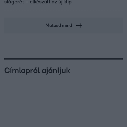
slágerét – elkészült az új klip
Mutasd mind
Címlapról ajánljuk