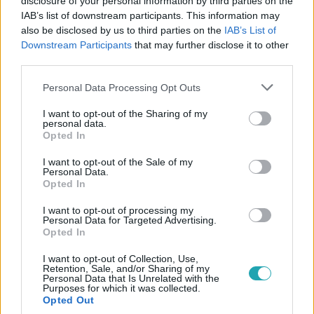
disclosure of your personal information by third parties on the
#
BELFÖLD
#
ORBÁN VIKTOR
#
PEDOFIL
IAB’s list of downstream participants. This information may
#
ÁLLAMFŐ
#
VÁLASZTÁS
#
ELLENZÉK
also be disclosed by us to third parties on the
IAB’s List of
Downstream Participants
that may further disclose it to other
#
TÜNTETÉS
#
KOSSUTH TÉR
#
DK
#
MSZP
third parties.
#
MOMENTUM
#
PÁRBESZÉD
#
NOVÁK KATALIN
Please note that this website/app uses one or more Google
Personal Data Processing Opt Outs
services and may gather and store information including but
#
SULYOK TAMÁS
#
KÖZTÁRSASÁGI ELNÖK
not limited to your visit or usage behaviour. You may click to
I want to opt-out of the Sharing of my
personal data.
grant or deny consent to Google and its third-party tags to
Opted In
use your data for below specified purposes in below Google
consent section.
I want to opt-out of the Sale of my
Personal Data.
Opted In
I want to opt-out of processing my
Népszerű
Personal Data for Targeted Advertising.
Opted In
I want to opt-out of Collection, Use,
Retention, Sale, and/or Sharing of my
Personal Data that Is Unrelated with the
Purposes for which it was collected.
Opted Out