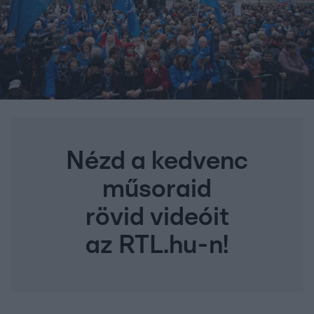
Nézd a kedvenc
műsoraid
rövid videóit
az RTL.hu-n!