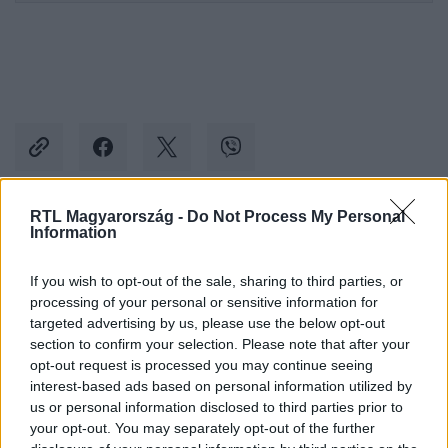
RTL Magyarország -
Do Not Process My Personal
Information
Kövess minket, és értesülj a friss hírekről a
Facebookon is!
If you wish to opt-out of the sale, sharing to third parties, or
processing of your personal or sensitive information for
Követem
targeted advertising by us, please use the below opt-out
section to confirm your selection. Please note that after your
opt-out request is processed you may continue seeing
interest-based ads based on personal information utilized by
us or personal information disclosed to third parties prior to
your opt-out. You may separately opt-out of the further