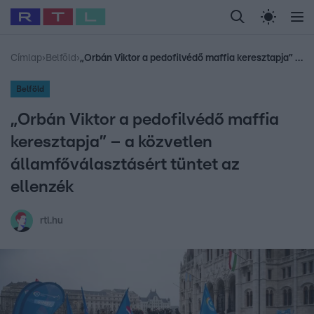
Legfrissebb
RTL Híradó
Fókusz
Sztárhírek
Randi
Celeb vagyok, me
#
Babits Marcella
#
Szellő István
#
Most Wanted
#
Gallusz Niko
Címlap
›
Belföld
›
„Orbán Viktor a pedofilvédő maffia keresztapja” – a közvetlen államfőválasztásért tüntet az ellenzék
Belföld
„Orbán Viktor a pedofilvédő maffia
keresztapja” – a közvetlen
államfőválasztásért tüntet az
ellenzék
rtl.hu