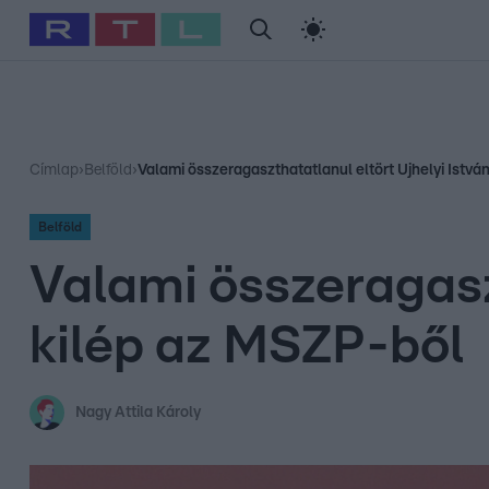
#
Babits Marcella
#
Szellő István
#
Most Wanted
#
Gallusz Ni
Címlap
›
Belföld
›
Valami összeragaszthatatlanul eltört Ujhelyi Istvá
Belföld
Valami összeragasz
kilép az MSZP-ből
Nagy Attila Károly