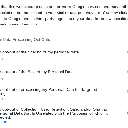
 that this website/app uses one or more Google services and may gath
including but not limited to your visit or usage behaviour. You may click 
 to Google and its third-party tags to use your data for below specifi
ogle consent section.
Link másolása
l Data Processing Opt Outs
o opt-out of the Sharing of my personal data.
In
eddig bírta „a mai MSZP mechanizmusait,
knem harminc év tagság után búcsúzik a
o opt-out of the Sale of my Personal Data.
In
to opt-out of processing my Personal Data for Targeted
ing.
In
o opt-out of Collection, Use, Retention, Sale, and/or Sharing
ersonal Data that Is Unrelated with the Purposes for which it
között legyen a Google-találatokban!
lected.
Out