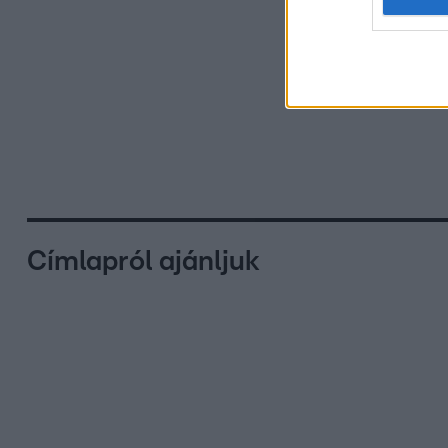
Címlapról ajánljuk