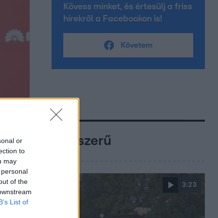
Kövess minket, és értesülj a friss
hírekről a Facebookon is!
Követem
Népszerű
sonal or
ection to
ou may
 personal
out of the
3:23
 downstream
B’s List of