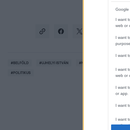
Google 
I want t
web or d
I want t
purpose
I want 
#
BELFÖLD
#
UJHELYI ISTVÁN
#
MSZP
#
MAGYAR SZOCI
I want t
#
POLITIKUS
web or d
I want t
or app.
I want t
I want t
authenti