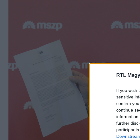
RTL Magy
If you wish 
sensitive in
confirm you
continue se
information 
further disc
participants
Downstream 