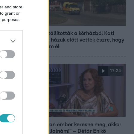
er and store
to grant or
ed purposes
Fókusz
Hazaszállították a kórházból Kati
nénit, a házuk előtt vették észre, hogy
már nem él
17:24
Reggeli
„Ha olyan ember keresne meg, akkor
sem vállalnám!” – Détár Enikő