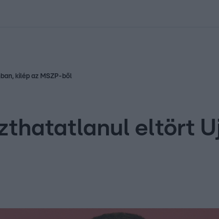
kolett
#
Időjárás
#
RTL műsor
#
Víz
#
Magyar Péter
#
Csillagjeg
nban, kilép az MSZP-ből
thatatlanul eltört Uj