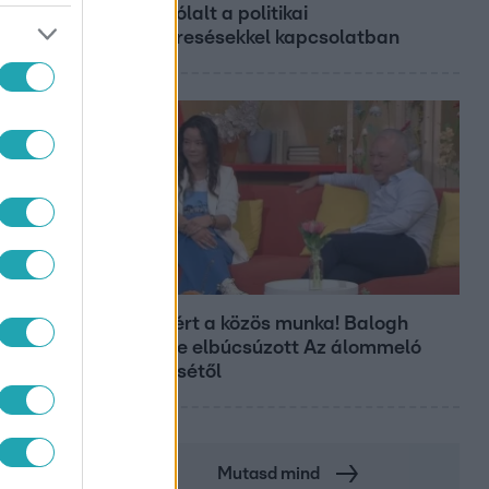
megszólalt a politikai
megkeresésekkel kapcsolatban
Ő
Bulvár
Véget ért a közös munka! Balogh
Levente elbúcsúzott Az álommeló
győztesétől
Mutasd mind