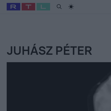
#
Babits Marcella
#
Szellő István
#
Most Wanted
#
Gallusz Ni
JUHÁSZ PÉTER