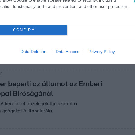
cation functionality and fraud prevention, and other user protection.
3
ter máshová
CONFIRM
 kerületi
et
Data Deletion
Data Access
Privacy Policy
setén tárgyalást
 főváros vezetésével.
11
er beperli az államot az Emberi
pai Bíróságánál
. kerület ellenzéki jelöltje szerint a
gságokat állítanak róla.