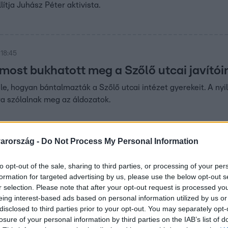
llítja Juhász Péter aktivista.
 18:45
 most bukhatott meg a Szőlő utcai javítói
le, hogyan bántalmazták a Szőlő utcai intézet gyerekeit. A nyi
a szólalnak meg az áldozatok.
arország -
Do Not Process My Personal Information
 14:45
to opt-out of the sale, sharing to third parties, or processing of your per
er új kihívásokat keres az erősember
formation for targeted advertising by us, please use the below opt-out s
s vezetői szerepben
r selection. Please note that after your opt-out request is processed y
eing interest-based ads based on personal information utilized by us or
árja versenyzői karrierjét, és vezetőként segíti a Premium
disclosed to third parties prior to your opt-out. You may separately opt-
e fejlődését.
losure of your personal information by third parties on the IAB’s list of