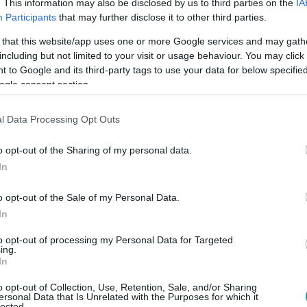
. This information may also be disclosed by us to third parties on the
IA
Participants
that may further disclose it to other third parties.
 that this website/app uses one or more Google services and may gath
12:03
including but not limited to your visit or usage behaviour. You may click 
lvétel a javítóintézetből: rendszerszintű
 to Google and its third-party tags to use your data for below specifi
ogle consent section.
rodást váltott ki az a felvétel, amelyen a Szőlő utcai javító
videót nyilvánosságra hozó Juhász Péter szerint ez csak a jéghe
l Data Processing Opt Outs
ételt, mégsem indult érdemi eljárás, ami szerinte arra utal, hogy 
en rendszerszintű problémák húzódnak a háttérben, és az el
o opt-out of the Sharing of my personal data.
kkel. Közben a fenntartó elfogadta az igazgató lemondását, ám 
In
ezdődik a gyermekvédelemben. Hiszen – ahogy fogalmaz – ma 
a rendszer.
o opt-out of the Sale of my Personal Data.
8:19
In
m embert vettek őrizetbe a Szőlő utcai
to opt-out of processing my Personal Data for Targeted
ing.
In
a a Szőlő utcai Javítóintézetben: három embert őrizetbe vett
o opt-out of Collection, Use, Retention, Sale, and/or Sharing
szakos magatartása miatt.
ersonal Data that Is Unrelated with the Purposes for which it
lected.