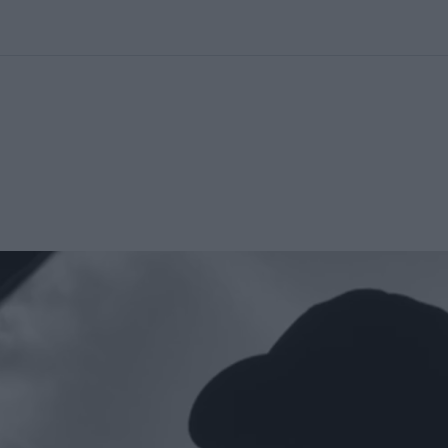
kolett
#
Időjárás
#
RTL műsor
#
Víz
#
Magyar Péter
#
Csillagjeg