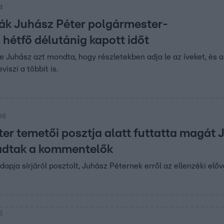
4
ták Juhász Péter polgármester-
, hétfő délutánig kapott időt
 Juhász azt mondta, hogy részletekben adja le az íveket, és a
iszi a többit is.
:06
er temetői posztja alatt futtatta magát 
kadtak a kommentelők
apja sírjáról posztolt, Juhász Péternek erről az ellenzéki előv
6