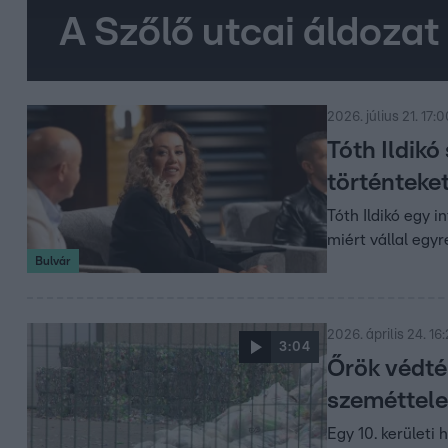
A Szőlő utcai áldoza
2026. július 21. 17:
Tóth Ildikó
történteke
Tóth Ildikó egy i
miért vállal egyr
Bulvár
2026. április 24. 16
3:04
Őrök védték
szeméttel
Egy 10. kerületi