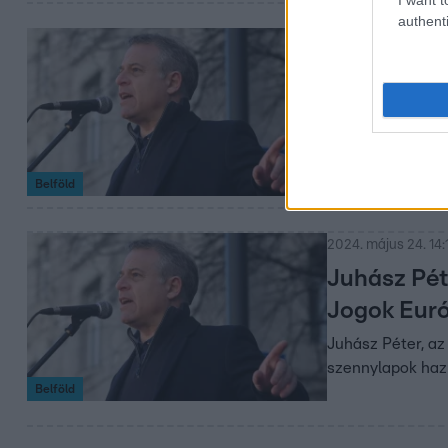
authenti
2024. május 27. 8:4
Juhász Pé
vinné az V.
óriáskerek
Megválasztása e
Belföld
kezdeményezne a
2024. május 24. 14:
Juhász Pét
Jogok Euró
Juhász Péter, az V
szennylapok hazu
Belföld