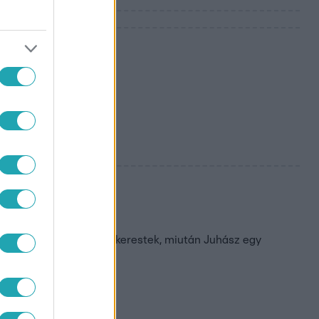
cai
núsítják –
ait
yomozók bizonyítékokat kerestek, miután Juhász egy
rnáján.