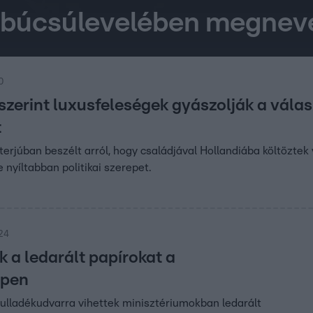
t búcsúlevelében megneve
00
 szerint luxusfeleségek gyászolják a válas
t
nterjúban beszélt arról, hogy családjával Hollandiába költöztek v
e nyíltabban politikai szerepet.
:24
 a ledarált papírokat a
epen
 hulladékudvarra vihettek minisztériumokban ledarált