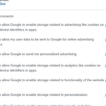
Out
:45
consents
em gyanúsítják Juhász Pétert a Szőlő ut
o allow Google to enable storage related to advertising like cookies on
evice identifiers in apps.
ákon át hallgatták a Szőlő utcai ügyben, de semmivel sem gya
o allow my user data to be sent to Google for online advertising
vita robbant ki az ügy körül.
s.
to allow Google to send me personalized advertising.
15
o allow Google to enable storage related to analytics like cookies on
evice identifiers in apps.
k Juhász Péter a számítógépét és telefonj
 politikusnál csaknem három órán át tartott a házkutatás. A n
o allow Google to enable storage related to functionality of the website
apcsán mutatott be egy telefonbeszélgetést a youtube-csato
o allow Google to enable storage related to personalization.
o allow Google to enable storage related to security, including