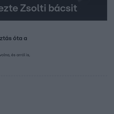
zte Zsolti bácsit
ztás óta a
olna, és arról is,