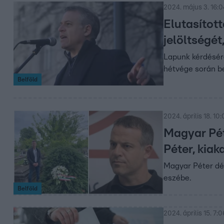
2024. május 3. 16:0
Elutasítot
jelöltségét
Lapunk kérdésére
hétvége során bev
Belföld
2024. április 18. 10
Magyar Pét
Péter, kia
Magyar Péter déd
eszébe.
Belföld
2024. április 15. 7:0