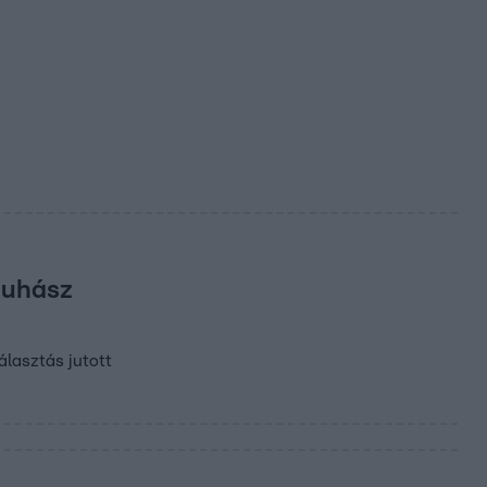
Juhász
álasztás jutott