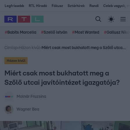
Legfrissebb
RTL Híradó
Fókusz
Sztárhírek
Randi
Celeb vagyok, me
#
Babits Marcella
#
Szellő István
#
Most Wanted
#
Gallusz Niko
Címlap
›
Házon kívül
›
Miért csak most bukhatott meg a Szőlő utcai javítóintézet igazgatója?
Házon kívül
Miért csak most bukhatott meg a
Szőlő utcai javítóintézet igazgatója?
Molnár Fruzsina
Wagner Bea