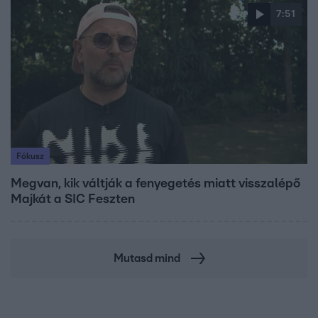
7:51
Fókusz
Megvan, kik váltják a fenyegetés miatt visszalépő
Majkát a SIC Feszten
Mutasd mind