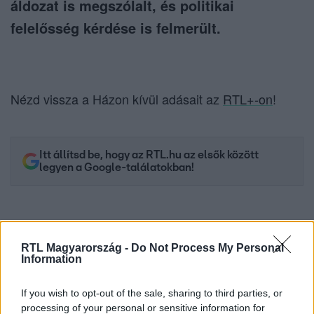
áldozat is megszólalt, és politikai
felelősség kérdése is felmerült.
Nézd vissza a Házon kívül adásait az
RTL+-on
!
Itt állítsd be, hogy az RTL.hu az elsők között
legyen a Google-találatokban!
RTL Magyarország -
Do Not Process My Personal
Information
If you wish to opt-out of the sale, sharing to third parties, or
processing of your personal or sensitive information for