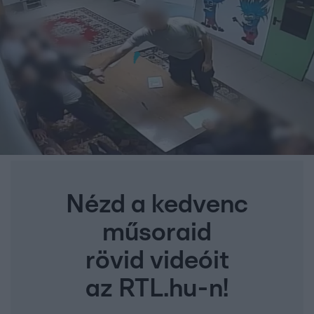
Nézd a kedvenc
műsoraid
rövid videóit
az RTL.hu-n!