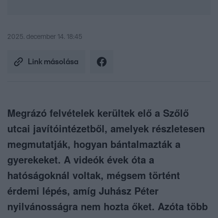
2025. december 14. 18:45
Link másolása
Megrázó felvételek kerültek elő a Szőlő
utcai javítóintézetből, amelyek részletesen
megmutatják, hogyan bántalmazták a
gyerekeket. A videók évek óta a
hatóságoknál voltak, mégsem történt
érdemi lépés, amíg Juhász Péter
nyilvánosságra nem hozta őket. Azóta több