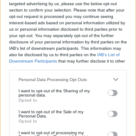
targeted advertising by us, please use the below opt-out
section to confirm your selection. Please note that after your
Kövess minket, és értesülj a friss hírekről a
opt-out request is processed you may continue seeing
interest-based ads based on personal information utilized by
Facebookon is!
us or personal information disclosed to third parties prior to
your opt-out. You may separately opt-out of the further
Követem
disclosure of your personal information by third parties on the
IAB’s list of downstream participants. This information may
also be disclosed by us to third parties on the
IAB’s List of
Downstream Participants
that may further disclose it to other
third parties.
Please note that this website/app uses one or more Google
Personal Data Processing Opt Outs
#
HÁZON KÍVÜL
#
VIDEÓ
#
ADÁSRÉSZLETEK
services and may gather and store information including but
not limited to your visit or usage behaviour. You may click to
I want to opt-out of the Sharing of my
#
SZŐLŐ UTCA
#
JUHÁSZ PÉTER
#
BÁNTALMAZÁS
personal data.
grant or deny consent to Google and its third-party tags to
Opted In
#
GYEREKJOGOK
#
POLITIKAI FELELŐSSÉG
use your data for below specified purposes in below Google
consent section.
I want to opt-out of the Sale of my
#
GYERMEKVÉDELEM
#
HATÓSÁGOK
#
JAVÍTÓINTÉZET
Personal Data.
Opted In
#
TUZSON BENCE
#
RENDSZERSZINTŰ HIBÁK
I want to opt-out of processing my
#
HATÓSÁGI MULASZTÁS
#
HÁZKUTATÁS