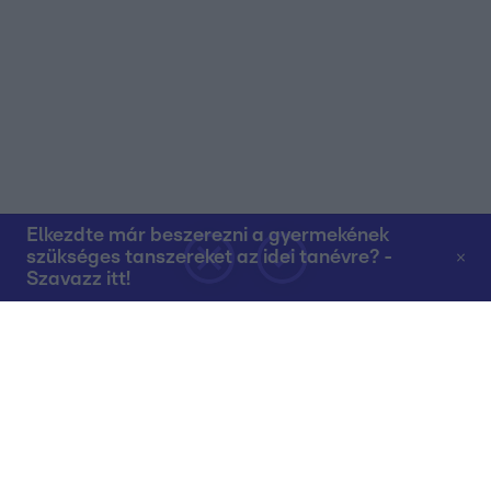
Elkezdte már beszerezni a gyermekének
szükséges tanszereket az idei tanévre? -
Szavazz itt!