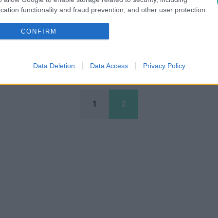
ségű saját, tehát köztulajdonú ingatlanát adta el az V. kerüle
cation functionality and fraud prevention, and other user protection.
g pályáztatással lehet értékesíteni. Az V. kerület majdnem 300-
CONFIRM
 Hogy mi az ár, az persze kérdés. Az önkormányzat veszteségét 
nkormányzati képviselő, Juhász Péter, akinek az a meggyőződ
eglehet bűncselekmény.
Data Deletion
Data Access
Privacy Policy
1
2