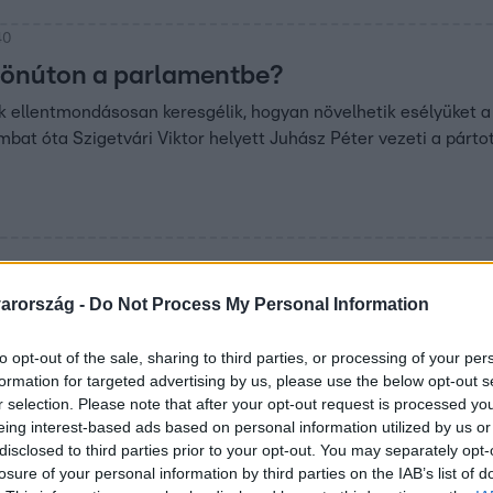
40
lönúton a parlamentbe?
ok ellentmondásosan keresgélik, hogyan növelhetik esélyüket a
mbat óta Szigetvári Viktor helyett Juhász Péter vezeti a pártot
6:37
arország -
Do Not Process My Personal Information
ulakodás, több sérült
éde alatt többször is dulakodás tört ki a Kossuth téren. Ungvár
to opt-out of the sale, sharing to third parties, or processing of your per
arcon vágták, hogy felszakadt a szemöldöke. Egy férfi stábunkr
formation for targeted advertising by us, please use the below opt-out s
r selection. Please note that after your opt-out request is processed y
entüntetést. A legtöbben így tiltakoztak, de volt olyan is, aki to
eing interest-based ads based on personal information utilized by us or
disclosed to third parties prior to your opt-out. You may separately opt-
losure of your personal information by third parties on the IAB’s list of