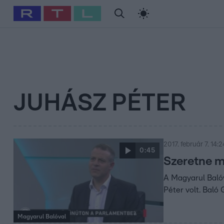
#
Babits Marcella
#
Szellő István
#
Most Wanted
#
Gallusz Ni
JUHÁSZ PÉTER
2017. február 7. 14:2
0:45
Szeretne m
A Magyarul Baló
Péter volt. Baló 
Magyarul Balóval