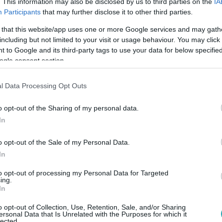
. This information may also be disclosed by us to third parties on the
IA
Participants
that may further disclose it to other third parties.
7
lt kapott a miniszter
 that this website/app uses one or more Google services and may gath
including but not limited to your visit or usage behaviour. You may click 
s kenyér, és egy kis darab lapka sajt. Ezt kapta vacsorára az
 to Google and its third-party tags to use your data for below specifi
méves gyereke. A politikust annyira felháborította az eset, ho
ogle consent section.
zal a kéréssel, egye meg ő az üres kenyeret.
l Data Processing Opt Outs
o opt-out of the Sharing of my personal data.
 17:45
In
rint nem jár a kedvezmény
er szerint egyetlen napig sem használta, ezért a képviselő ál
o opt-out of the Sale of my Personal Data.
es belvárosi lakást, amelyet az ötödik kerületi önkormányzat 
In
bb mint 30 milliót spórolhatna, az Együtt helyi képviselője sze
to opt-out of processing my Personal Data for Targeted
érlő, és csak ez számít.
ing.
In
o opt-out of Collection, Use, Retention, Sale, and/or Sharing
ersonal Data that Is Unrelated with the Purposes for which it
50
lected.