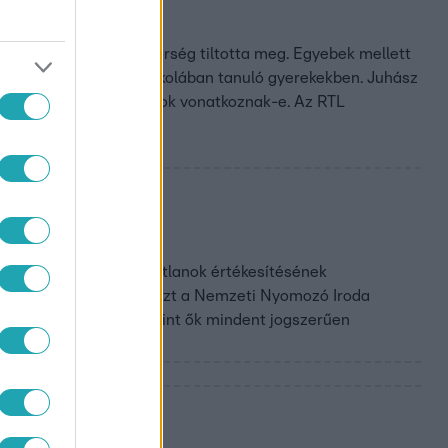
elnök házánál, a rendőrség tiltotta meg. Egyebek mellett
elmet kelthet a közeli iskolában tanuló gyerekekben. Juhász
lnök házára más szabályok vonatkoznak-e. Az RTL
üntetést.
osi önkormányzati ingatlanok értékesítésének
je tett feljelentést, de azt a Nemzeti Nyomozó Iroda
t alpolgármestere szerint ők mindent jogszerűen
dít.