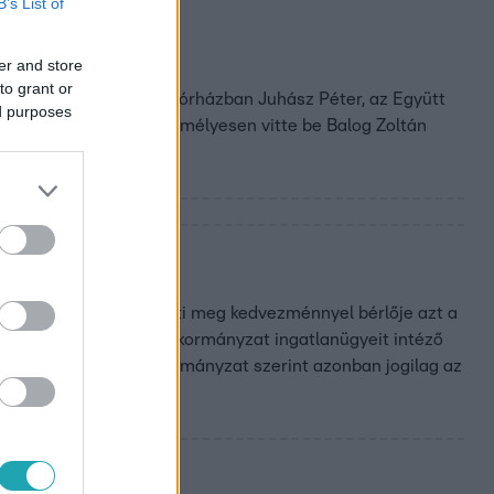
B’s List of
er and store
to grant or
 egyik budapesti gyerekkórházban Juhász Péter, az Együtt
ed purposes
gy az említett ételt személyesen vitte be Balog Zoltán
lítása szerint nem veheti meg kedvezménnyel bérlője azt a
adna el. A bérlő, az önkormányzat ingatlanügyeit intéző
rint jogtalanul. Az önkormányzat szerint azonban jogilag az