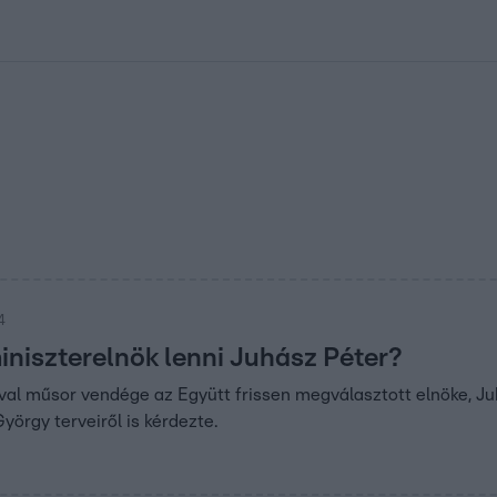
kolett
#
Időjárás
#
RTL műsor
#
Víz
#
Magyar Péter
#
Csillagjeg
4
iniszterelnök lenni Juhász Péter?
val műsor vendége az Együtt frissen megválasztott elnöke, J
György terveiről is kérdezte.