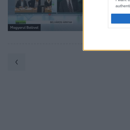
Bámulatos mennyi
authenti
elvileg kizáróla
felét áron alul.
megválasztott ö
Magyarul Balóval
törvénysértő, m