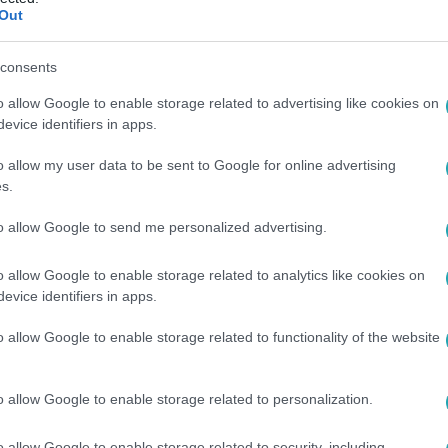
Out
tüntetni Orbán Viktor házánál
emonstrációt Juhász Péter, az Együtt képviselője a miniszter
consents
l, hogy a tüntetők beláthatnának a kertekbe, és a tüntetés fél
ása elé szervez demonstrációt, hogy kiderüljön, a minisztere
o allow Google to enable storage related to advertising like cookies on
evice identifiers in apps.
kozó jogvédő szerint a rendőrség jogellenesen tiltotta meg a t
o allow my user data to be sent to Google for online advertising
s.
50
to allow Google to send me personalized advertising.
ingatlanok: nyomoz a főügyészség
yanúja miatt nyomoz a főügyészség az V. kerületben. A belvár
o allow Google to enable storage related to analytics like cookies on
evice identifiers in apps.
zsgálják. Az ügyben Juhász Péter, az Együtt kerületi képviselő
ügyészség ennek ellenére megindította a nyomozást. A kerüle
o allow Google to enable storage related to functionality of the website
 Antal azt mondta: ha vége a nyomozásnak, rágalmazási pert in
o allow Google to enable storage related to personalization.
00
árnyak
o allow Google to enable storage related to security, including