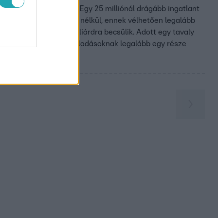
t 2008 és 2013 között. Egy 25 milliónál drágább ingatlant
at adott el pályáztatás nélkül, ennek vélhetően legalább
minden esetre több milliárdra becsülik. Adott egy tavaly
ése, hogy ezeknek az eladásoknak legalább egy része