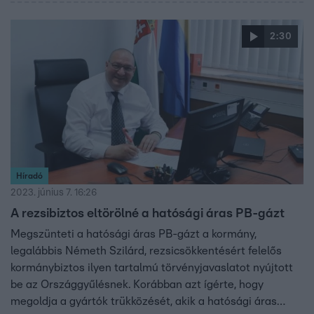
áremelések várhatók az árstopok kivezetése miatt.
2:30
Híradó
2023. június 7. 16:26
A rezsibiztos eltörölné a hatósági áras PB-gázt
Megszünteti a hatósági áras PB-gázt a kormány,
legalábbis Németh Szilárd, rezsicsökkentésért felelős
kormánybiztos ilyen tartalmú törvényjavaslatot nyújtott
be az Országgyűlésnek. Korábban azt ígérte, hogy
megoldja a gyártók trükközését, akik a hatósági áras