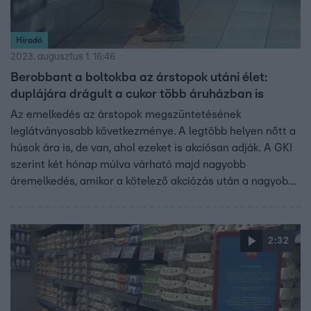
Híradó
2023. augusztus 1. 16:46
Berobbant a boltokba az árstopok utáni élet:
duplájára drágult a cukor több áruházban is
Az emelkedés az árstopok megszüntetésének
leglátványosabb következménye. A legtöbb helyen nőtt a
húsok ára is, de van, ahol ezeket is akciósan adják. A GKI
szerint két hónap múlva várható majd nagyobb
áremelkedés, amikor a kötelező akciózás után a nagyobb
boltok is visszatérhetnek a piaci árakhoz. Ennek ellenére
a szakértők arra számítanak, hogy az árstop kivezetése
segíteni fogja az infláció csökkenését.
2:32