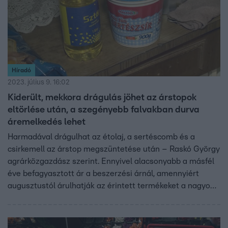
Híradó
2023. július 9. 16:02
Kiderült, mekkora drágulás jöhet az árstopok
eltörlése után, a szegényebb falvakban durva
áremelkedés lehet
Harmadával drágulhat az étolaj, a sertéscomb és a
csirkemell az árstop megszüntetése után – Raskó György
agrárközgazdász szerint. Ennyivel alacsonyabb a másfél
éve befagyasztott ár a beszerzési árnál, amennyiért
augusztustól árulhatják az érintett termékeket a nagyobb
üzletláncok. A kisboltok még többet kérhetnek, mert rájuk
nem vonatkozik az új szabályozás. A kormány szerint
minimálisan növelheti az inflációt az ársapkák kivezetése.