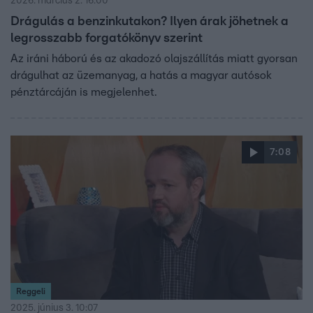
2026. március 2. 16:00
Drágulás a benzinkutakon? Ilyen árak jöhetnek a
legrosszabb forgatókönyv szerint
Az iráni háború és az akadozó olajszállítás miatt gyorsan
drágulhat az üzemanyag, a hatás a magyar autósok
pénztárcáján is megjelenhet.
7:08
Reggeli
2025. június 3. 10:07