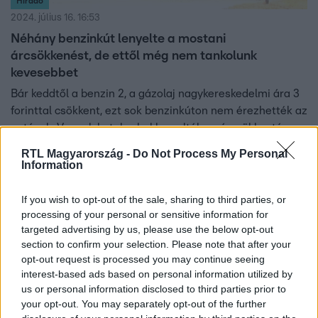
Híradó
2024. július 16. 16:53
Néhány benzinkút lenyelte a mostani
árcsökkenést, de ettől még nem tankolunk
kevesebbet
Bár keddtől a benzin 2, a gázolaj nagykereskedelmi ára 3
forinttal csökkent, ezt sok benzinkúton nem érezhették az
autósok. Vannak kutak, ahol lenyelték az árcsökkentés
egy részét. A holtankoljak.hu ügyvezetője szerint ezzel
RTL Magyarország -
Do Not Process My Personal
kompenzálják azt, hogy a választások előtt, amikor a
Information
miniszter árstop bevezetésével fenyegetett, olyan szintre
vitték le az áraikat, ami legfeljebb a költségeiket fedezte.
If you wish to opt-out of the sale, sharing to third parties, or
De magas árak ide vagy oda, a benzinkutak forgalma csak
processing of your personal or sensitive information for
targeted advertising by us, please use the below opt-out
minimálisan csökkent. Sőt, a drágább, prémium
section to confirm your selection. Please note that after your
üzemanyagokból többet vettek az autósok az első
opt-out request is processed you may continue seeing
félévben.
interest-based ads based on personal information utilized by
us or personal information disclosed to third parties prior to
your opt-out. You may separately opt-out of the further