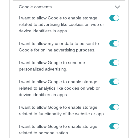
Google consents
Európa
I want to allow Google to enable storage
2024. március 11. 18:21
related to advertising like cookies on web or
A Spar megtámadta az EU-nál a kormány
device identifiers in apps.
különadóját
A Spar szerint a magyar kormány megszegi az uniós
I want to allow my user data to be sent to
Google for online advertising purposes.
jogot a 2022-ben bevezetett extraprofitadóval, ezért az
áruházlánc panaszt tett az EU-nál.
I want to allow Google to send me
personalized advertising.
I want to allow Google to enable storage
related to analytics like cookies on web or
device identifiers in apps.
I want to allow Google to enable storage
related to functionality of the website or app.
I want to allow Google to enable storage
related to personalization.