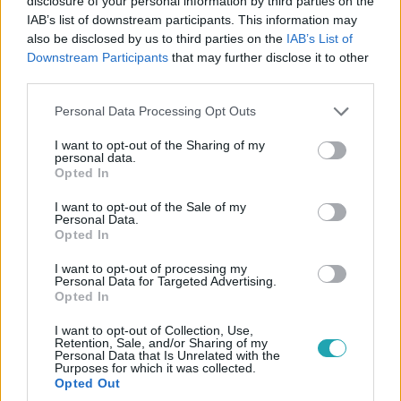
disclosure of your personal information by third parties on the
IAB’s list of downstream participants. This information may
also be disclosed by us to third parties on the
IAB’s List of
Downstream Participants
that may further disclose it to other
Gazdaság
third parties.
2024. március 14. 9:50
Támogatókat kapott a Spar az Orbán-kormány
Please note that this website/app uses one or more Google
Personal Data Processing Opt Outs
services and may gather and store information including but
különadója ellen indított harchoz
not limited to your visit or usage behaviour. You may click to
I want to opt-out of the Sharing of my
A Spar diszkriminációra és az uniós jog megsértésére
personal data.
grant or deny consent to Google and its third-party tags to
Opted In
hivatkozik. Ursula von der Leyen is kapott levelet.
use your data for below specified purposes in below Google
consent section.
I want to opt-out of the Sale of my
Personal Data.
Opted In
I want to opt-out of processing my
Personal Data for Targeted Advertising.
Opted In
I want to opt-out of Collection, Use,
Retention, Sale, and/or Sharing of my
Personal Data that Is Unrelated with the
Purposes for which it was collected.
Opted Out