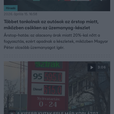
Híradó
2026. április 15. 16:58
Többet tankolnak az autósok az árstop miatt,
miközben csökken az üzemanyag-készlet
Árstop-hatás: az alacsony árak miatt 20%-kal nőtt a
fogyasztás, ezért apadnak a készletek, miközben Magyar
Péter olcsóbb üzemanyagot ígér.
3:06