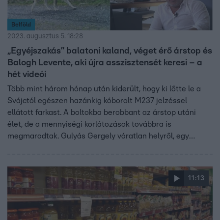
Belföld
2023. augusztus 5. 18:28
„Egyéjszakás” balatoni kaland, véget érő árstop és
Balogh Levente, aki újra asszisztensét keresi – a
hét videói
Több mint három hónap után kiderült, hogy ki lőtte le a
Svájctól egészen hazánkig kóborolt M237 jelzéssel
ellátott farkast. A boltokba berobbant az árstop utáni
élet, de a mennyiségi korlátozások továbbra is
megmaradtak. Gulyás Gergely váratlan helyről, egy
keresztény ifjúsági táborból kapott kritikát, és
hajmeresztő autós üldözést mutattak be a rendőrök az
M2-esen. Megtudhattuk, mi teszi igazán boldoggá a
11:13
szerelmet kereső Jázmin Viktóriát és azt is, hogy Balogh
Levente újra asszisztenst keres. A hét legizgalmasabb
videóiból válogattunk.