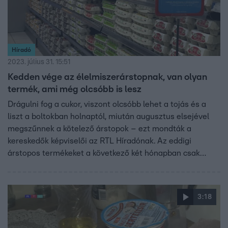
Híradó
2023. július 31. 15:51
Kedden vége az élelmiszerárstopnak, van olyan
termék, ami még olcsóbb is lesz
Drágulni fog a cukor, viszont olcsóbb lehet a tojás és a
liszt a boltokban holnaptól, miután augusztus elsejével
megszűnnek a kötelező árstopok – ezt mondták a
kereskedők képviselői az RTL Híradónak. Az eddigi
árstopos termékeket a következő két hónapban csak
beszerzési áron vagy az alatt árulhatják, így a vásárlók
még mindig nem a piaci árakkal fognak találkozni. A
kormány ellenőrzéseket ígér az indokolatlan áremelések
3:18
kiszűrésére.