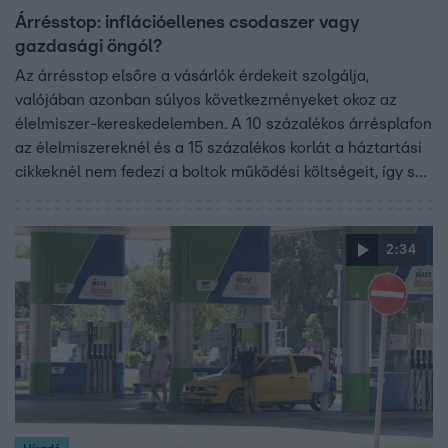
Árrésstop: inflációellenes csodaszer vagy
gazdasági öngól?
Az árrésstop elsőre a vásárlók érdekeit szolgálja,
valójában azonban súlyos következményeket okoz az
élelmiszer-kereskedelemben. A 10 százalékos árrésplafon
az élelmiszereknél és a 15 százalékos korlát a háztartási
cikkeknél nem fedezi a boltok működési költségeit, így sok
üzlet – különösen vidéken – veszteséggel kénytelen
árusítani. A nyomás pedig nem áll meg a
kiskereskedelemnél: a lánc végén a gazdák és feldolgozók
2:34
is ellehetetlenülnek. Rövid távon az infláció
mérsékléséhez hozzájárulhat, hosszú távon viszont
veszélybe sodorhatja az egész hazai élelmiszerellátást –
figyelmeztet Braunmüller Lajos, az Agrárszektor
főszerkesztője.