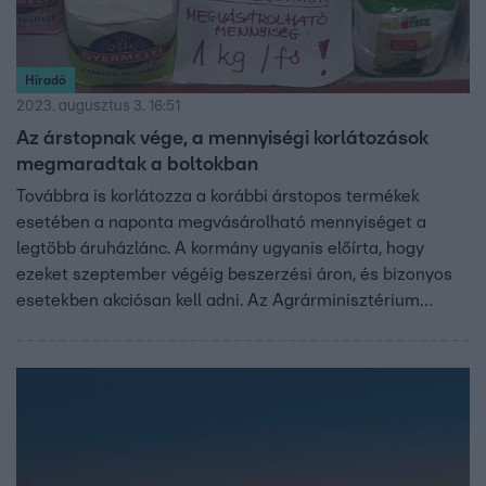
Híradó
2023. augusztus 3. 16:51
Az árstopnak vége, a mennyiségi korlátozások
megmaradtak a boltokban
Továbbra is korlátozza a korábbi árstopos termékek
esetében a naponta megvásárolható mennyiséget a
legtöbb áruházlánc. A kormány ugyanis előírta, hogy
ezeket szeptember végéig beszerzési áron, és bizonyos
esetekben akciósan kell adni. Az Agrárminisztérium
emlékeztetett, a kereskedőknek kötelességük a megfelelő
mennyiséget árusítani ezekből. Az MSZP szerint más
módszerekkel kellene csökkenteni az inflációt.