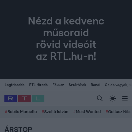
Nézd a kedvenc
műsoraid
rövid videóit
az RTL.hu-n!
Legfrissebb
RTL Híradó
Fókusz
Sztárhírek
Randi
Celeb vagyok, me
#
Babits Marcella
#
Szellő István
#
Most Wanted
#
Gallusz Niko
ÁRSTOP