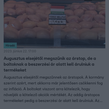
súlyos betegsége után Gálvölgyi János. És fontos
bejelentést tett a kormány: augusztustól véget ér az
árstop, megszűnik az általános csok, a 30 feletti nők
pedig búcsút inthetnek a babavárónak. A hét
legfontosabb videóiból válogattunk.
Híradó
2023. június 22. 17:00
Augusztus elsejétől megszűnik az árstop, de a
boltoknak a beszerzési ár alatt kell árulniuk a
termékeket
Augusztus elsejétől megszűnnek az árstopok. A kormány
szerint azért, mert akkorra már jelentősen csökkenni fog
az infláció. A boltokat viszont arra kötelezik, hogy
növeljék a kötelező akciók mértékét. Az addig árstopos
termékeket pedig a beszerzési ár alatt kell árulniuk. Az
egyik kereskedelmi szövetség szerint még így is