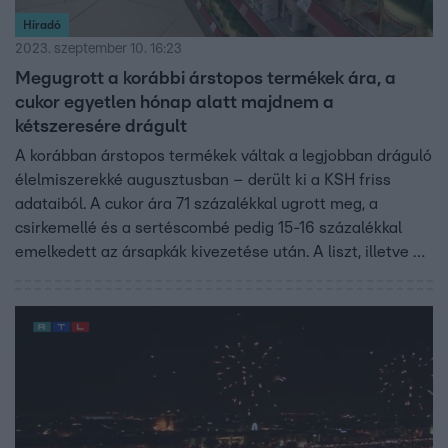
Híradó
2023. szeptember 10. 16:23
Megugrott a korábbi árstopos termékek ára, a
cukor egyetlen hónap alatt majdnem a
kétszeresére drágult
A korábban árstopos termékek váltak a legjobban dráguló
élelmiszerekké augusztusban – derült ki a KSH friss
adataiból. A cukor ára 71 százalékkal ugrott meg, a
csirkemellé és a sertéscombé pedig 15-16 százalékkal
emelkedett az ársapkák kivezetése után. A liszt, illetve a
tojás ára csökkent, ám ezek már hónapok óta olcsóbbak
lehetnének, mert folyamatosan esett a beszerzési áruk a
Híradónak nyilatkozó szakértő szerint.