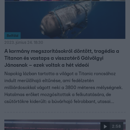
Belföld
2023. június 24. 18:30
A kormány megszorításokról döntött, tragédia a
Titanon és vastaps a visszatérő Gálvölgyi
Jánosnak – ezek voltak a hét videói
Napokig lázban tartotta a világot a Titanic roncsához
indult merülőhajó eltűnése, ami fedélzetén
milliárdosokkal vágott neki a 3800 méteres mélységnek.
Hatalmas erőket mozgósítottak a felkutatására, de
csütörtökre kiderült: a búvárhajó felrobbant, utasai
meghaltak. Közel volt a tragédiához Nelli is, aki egy
szerencsétlen baleset miatt három métert zuhant és a
nyakára esett. A lány csodálatos gyógyulását a Fókusz
2:58
mutatta be, ahogyan azt is, hogyan állt újra színpadra