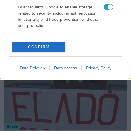
Gazdaság
I want to allow Google to enable storage
2024. február 24. 21:00
related to security, including authentication
functionality and fraud prevention, and other
MNB: az árstop nem segítette az infláció letörését
user protection.
A Magyar Nemzeti Bank arra jutott, hogy a kormány által
bevezetett árstop nem segítette az élelmiszer-infláció
visszafogását.
CONFIRM
Data Deletion
Data Access
Privacy Policy
2:46
Híradó