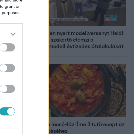
to grant or
ed purposes
Reggeli
19 évesen nyert modellversenyt Heidi
Klum – szakértő elemzi a
szupermodell évtizedes átalakulását
Életmód
Kitört a lecsó-láz! Íme 3 tuti recept az
elkészítéséhez