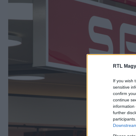
RTL Magy
If you wish 
sensitive in
confirm you
continue se
information 
further disc
participants
Downstream 
Please note