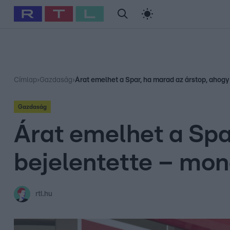
#
Babits Marcella
#
Szellő István
#
Most Wanted
#
Gallusz Ni
Címlap
›
Gazdaság
›
Árat emelhet a Spar, ha marad az árstop, ahogy
Gazdaság
Árat emelhet a Spa
bejelentette – mon
rtl.hu