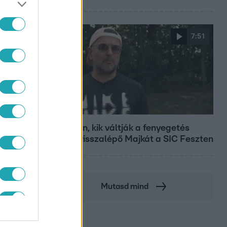
7:51
Fókusz
Megvan, kik váltják a fenyegetés
miatt visszalépő Majkát a SIC Feszten
Mutasd mind