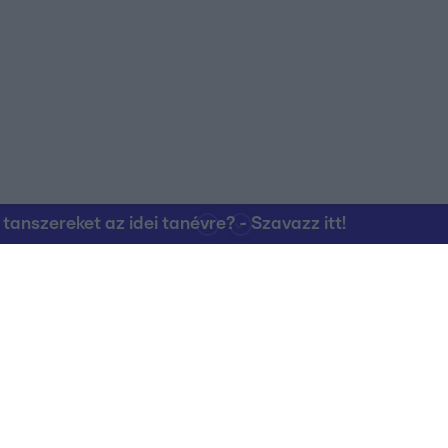
nszereket az idei tanévre? - Szavazz itt!
Kapcsolat
RTL Group Beszál
Magatartási Kó