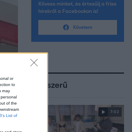
Kövess minket, és értesülj a friss
hírekről a Facebookon is!
Követem
sonal or
Népszerű
ection to
ou may
 personal
out of the
 downstream
7:02
B’s List of
er and store