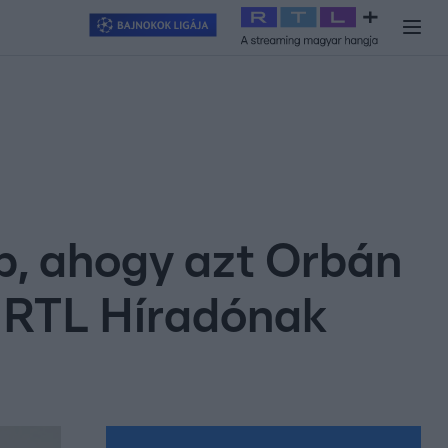
y
#
RTL+
#
Exek csatája 2026
#
Celeb vagyok, ments ki innen
#
H
p, ahogy azt Orbán
z RTL Híradónak