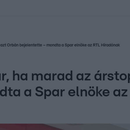
kolett
#
Időjárás
#
RTL műsor
#
Víz
#
Magyar Péter
#
Csillagjeg
 azt Orbán bejelentette – mondta a Spar elnöke az RTL Híradónak
r, ha marad az ársto
dta a Spar elnöke a