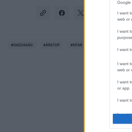
Google 
I want t
web or d
I want t
purpose
#
GAZDASÁG
#
ÁRSTOP
#
SPAR
#
ÁREMELÉS
I want 
I want t
web or d
I want t
or app.
I want t
I want t
authenti