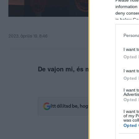
information 
deny consent
in below Go
Persona
2023. április 19. 8:46
I want t
Opted 
De vajon mi, és mennyire drágulh
I want t
Opted 
I want 
Advertis
Opted 
Itt állítsd be, hogy az RTL.hu az elsők 
I want t
of my P
was col
Opted 