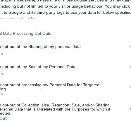
including but not limited to your visit or usage behaviour. You may click 
 to Google and its third-party tags to use your data for below specifi
ogle consent section.
l Data Processing Opt Outs
Link másolása
o opt-out of the Sharing of my personal data.
In
at?
o opt-out of the Sale of my Personal Data.
In
to opt-out of processing my Personal Data for Targeted
ing.
In
között legyen a Google-találatokban!
o opt-out of Collection, Use, Retention, Sale, and/or Sharing
ersonal Data that Is Unrelated with the Purposes for which it
lected.
Out