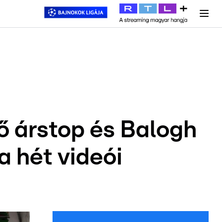
y
#
RTL+
#
Exek csatája 2026
#
Celeb vagyok, ments ki innen
#
H
ő árstop és Balogh
a hét videói