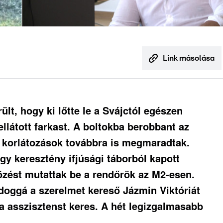
Link másolása
lt, hogy ki lőtte le a Svájctól egészen
llátott farkast. A boltokba berobbant az
i korlátozások továbbra is megmaradtak.
gy keresztény ifjúsági táborból kapott
dözést mutattak be a rendőrök az M2-esen.
doggá a szerelmet kereső Jázmin Viktóriát
ra asszisztenst keres. A hét legizgalmasabb