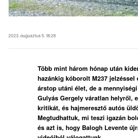
2023. augusztus 5. 18:28
Több mint három hónap után kiderü
hazánkig kóborolt M237 jelzéssel e
árstop utáni élet, de a mennyiség
Gulyás Gergely váratlan helyről, e
kritikát, és hajmeresztő autós ül
Megtudhattuk, mi teszi igazán bol
és azt is, hogy Balogh Levente új
videóiból válogattunk.