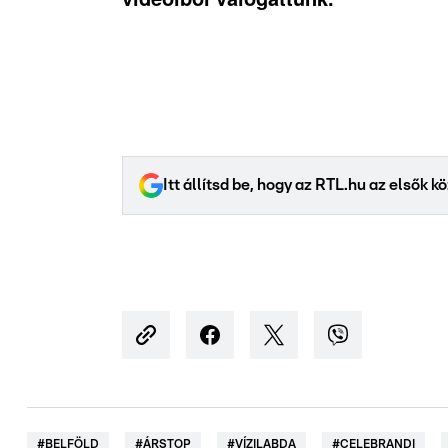
Itt állítsd be, hogy az RTL.hu az elsők 
#
BELFÖLD
#
ÁRSTOP
#
VÍZILABDA
#
CELEBRANDI