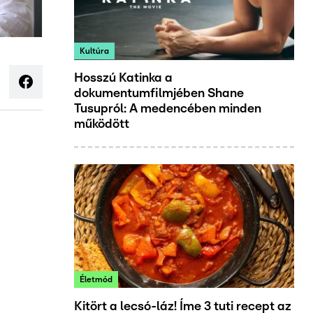
Kultúra
Hosszú Katinka a
dokumentumfilmjében Shane
Tusupról: A medencében minden
működött
Életmód
Kitört a lecsó-láz! Íme 3 tuti recept az