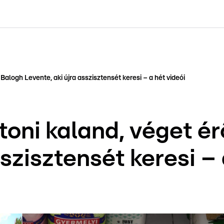
kolett
#
Időjárás
#
RTL műsor
#
Víz
#
Magyar Péter
#
Csillagjeg
Balogh Levente, aki újra asszisztensét keresi – a hét videói
toni kaland, véget ér
sszisztensét keresi – 