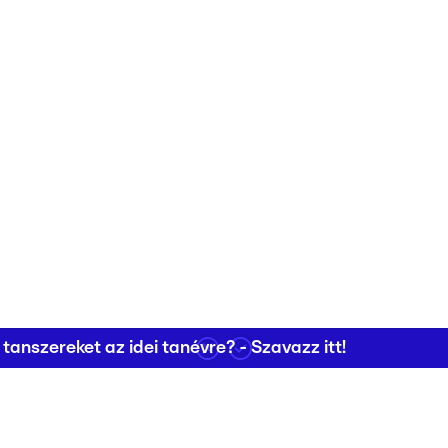
nszereket az idei tanévre? - Szavazz itt!