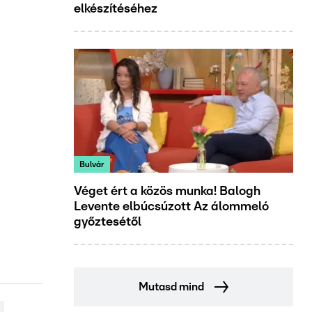
elkészítéséhez
Bulvár
Véget ért a közös munka! Balogh
Levente elbúcsúzott Az álommeló
győztesétől
Mutasd mind