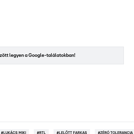
között legyen a Google-találatokban!
#
LUKÁCS MIKI
#
RTL
#
LELŐTT FARKAS
#
ZÉRÓ TOLERANCIA