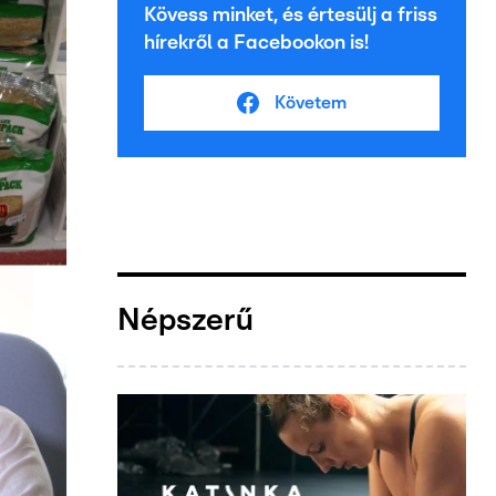
Kövess minket, és értesülj a friss
hírekről a Facebookon is!
Követem
Népszerű