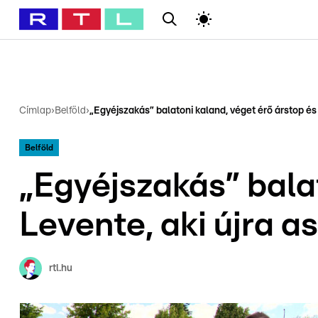
#
Babits Marcella
#
Szellő István
#
Most Wanted
#
Gallusz Ni
Címlap
›
Belföld
›
„Egyéjszakás” balatoni kaland, véget érő árstop és 
Belföld
„Egyéjszakás” bala
Levente, aki újra a
rtl.hu