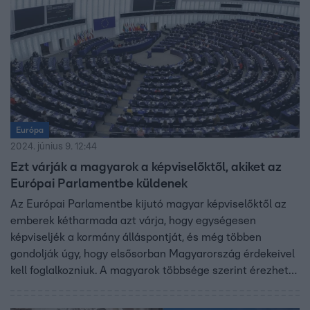
igazgatója válaszoltak.
Európa
2024. június 9. 12:44
Ezt várják a magyarok a képviselőktől, akiket az
Európai Parlamentbe küldenek
Az Európai Parlamentbe kijutó magyar képviselőktől az
emberek kétharmada azt várja, hogy egységesen
képviseljék a kormány álláspontját, és még többen
gondolják úgy, hogy elsősorban Magyarország érdekeivel
kell foglalkozniuk. A magyarok többsége szerint érezhető
hatása van életükre annak, hogy kik képviselik
Magyarországot az EP-ben, azonban csak a lakosság 10