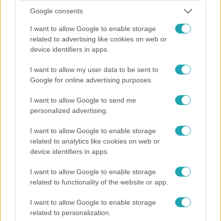
Google consents
I want to allow Google to enable storage
related to advertising like cookies on web or
device identifiers in apps.
I want to allow my user data to be sent to
Gazdaság
Google for online advertising purposes.
2024. május 18. 17:53
A magyarok többsége megadóztatná a
I want to allow Google to send me
personalized advertising.
gazdagokat
A Závecz friss felmérése szerint a magyarok többsége
I want to allow Google to enable storage
bevezetné a progresszív adózást, még a gazdagok
related to analytics like cookies on web or
hetven százaléka is.
device identifiers in apps.
I want to allow Google to enable storage
related to functionality of the website or app.
3:03
I want to allow Google to enable storage
related to personalization.