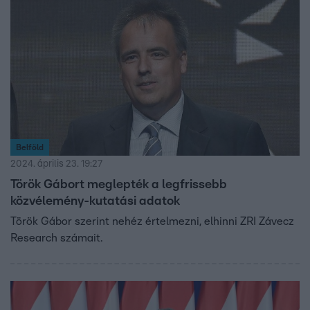
Závecz Research kutatásából, melyet az RTL
megbízásából készített.
Belföld
2024. április 23. 19:27
Török Gábort meglepték a legfrissebb
közvélemény-kutatási adatok
Török Gábor szerint nehéz értelmezni, elhinni ZRI Závecz
Research számait.