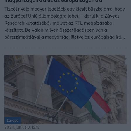
magyarságunkra és az európaiságunkra
Tízből nyolc magyar legalább egy kicsit büszke arra, hogy
az Európai Unió állampolgára lehet – derül ki a Závecz
Research kutatásából, melyet az RTL megbízásából
készített. De vajon milyen összefüggésben van a
pártszimpátiával a magyarság, illetve az európaiság iránt
érzett büszkeség?
Európa
2024. június 3. 12:17