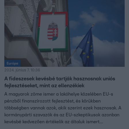
százaléka gondolja, hogy Magyarország nagy mértékben
tudná befolyásolni az EU jövőjét, döntéseit – derül ki a
Závecz Research RTL számára készített felméréséből.
Európa
2024. június 7. 10:36
A fideszesek kevésbé tartják hasznosnak uniós
fejlesztéseket, mint az ellenzékiek
A magyarok zöme ismer a lakóhelye közelében EU-s
pénzből finanszírozott fejlesztést, és körükben
többségben vannak azok, akik szerint ezek hasznosak. A
kormánypárti szavazók és az EU-szkeptikusok azonban
kevésbé kedvezően értékelik az általuk ismert
fejlesztéseket – derül ki a Závecz Research RTL számára