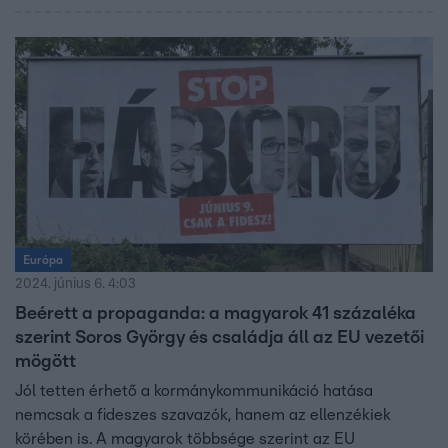
végzett reprezentatív felméréséből.
Európa
2024. június 6. 4:03
Beérett a propaganda: a magyarok 41 százaléka
szerint Soros György és családja áll az EU vezetői
mögött
Jól tetten érhető a kormánykommunikáció hatása
nemcsak a fideszes szavazók, hanem az ellenzékiek
körében is. A magyarok többsége szerint az EU