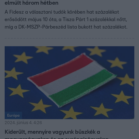
elmúlt három hétben
A Fidesz a választani tudók körében hat százalékot
erősödött május 10 óta, a Tisza Párt 1 százalékkal nőtt,
míg a DK-MSZP-Párbeszéd lista bukott hat százalékot.
Európa
2024. június 4. 4:26
Kiderült, mennyire vagyunk büszkék a