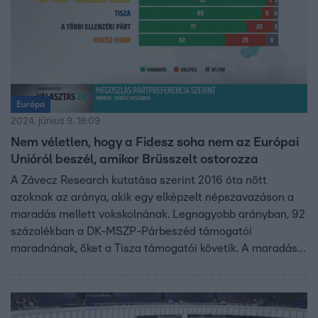
Európa
2024. június 9. 18:09
Nem véletlen, hogy a Fidesz soha nem az Európai
Unióról beszél, amikor Brüsszelt ostorozza
A Závecz Research kutatása szerint 2016 óta nőtt
azoknak az aránya, akik egy elképzelt népszavazáson a
maradás mellett vokskolnának. Legnagyobb arányban, 92
százalékban a DK-MSZP-Párbeszéd támogatói
maradnának, őket a Tisza támogatói követik. A maradás
hívei legkevésbé a Fidesz támogatói, de az ő 62
százalékuk is maradna a unióban. Hogy mi lehet ennek az
oka, arra László Róbert, a Political Capital választási
szakértője és Kiss István, a Danube Institute ügyvezető