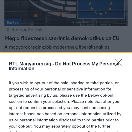
Európa
2024. május 29. 3:59
Még a fideszesek szerint is demokratikus az EU
A magyarok leginkább modernnek, liberálisnak és
demokratikusnak látják az Európai Uniót, a legnagyobb
hibájának pedig a bürokratikus működést tartják – derül
RTL Magyarország -
Do Not Process My Personal
Information
ki a Závecz Research felméréséből, melyet az RTL
számára végzett a kutatóintézet. Felmérték azt is, hogy a
magyarok szerint mennyire fontosak az uniónak olyan
If you wish to opt-out of the sale, sharing to third parties, or
processing of your personal or sensitive information for
értékek, mint a család, a szabadság vagy a béke.
targeted advertising by us, please use the below opt-out
section to confirm your selection. Please note that after your
opt-out request is processed you may continue seeing
interest-based ads based on personal information utilized by
us or personal information disclosed to third parties prior to
your opt-out. You may separately opt-out of the further