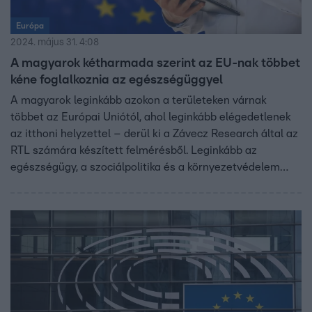
Európa
2024. május 31. 4:08
A magyarok kétharmada szerint az EU-nak többet
kéne foglalkoznia az egészségüggyel
A magyarok leginkább azokon a területeken várnak
többet az Európai Uniótól, ahol leginkább elégedetlenek
az itthoni helyzettel – derül ki a Závecz Research által az
RTL számára készített felmérésből. Leginkább az
egészségügy, a szociálpolitika és a környezetvédelem
területén látják úgy, hogy van mit bepótolnia az EU-nak.