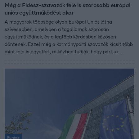
Még a Fidesz-szavazók fele is szorosabb európai
uniós együttműködést akar
A magyarok többsége olyan Európai Uniót látna
szívesebben, amelyben a tagállamok szorosan
együttműködnek, és a legtöbb kérdésben közösen
döntenek. Ezzel még a kormánypárti szavazók kicsit több
mint fele is egyetért, miközben tudják, hogy pártjuk
inkább a lazább szövetség híve – derül ki a Závecz
Research RTL számára által készített felmérésből.
Európa