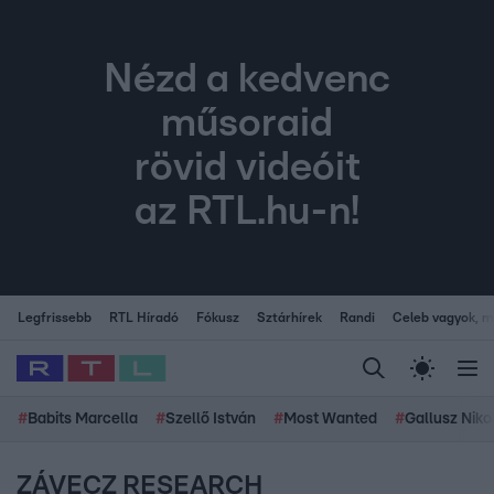
Nézd a kedvenc
műsoraid
rövid videóit
az RTL.hu-n!
Legfrissebb
RTL Híradó
Fókusz
Sztárhírek
Randi
Celeb vagyok, me
#
Babits Marcella
#
Szellő István
#
Most Wanted
#
Gallusz Niko
ZÁVECZ RESEARCH