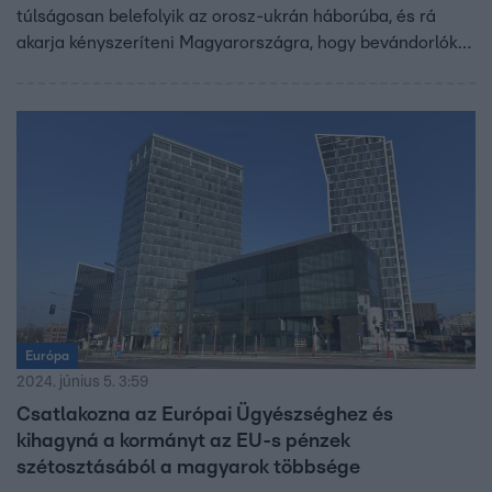
túlságosan belefolyik az orosz-ukrán háborúba, és rá
akarja kényszeríteni Magyarországra, hogy bevándorlókat
fogadjon be. Az ország fele szerint az EP-választás tétje,
hogy béke lesz vagy háború, tízből négy magyar pedig
már azzal is egyetért, hogy az EU vezetői mögött Soros
György és családja áll – derül ki a Závecz Research RTL
számára készített felméréséből.
Európa
2024. június 5. 3:59
Csatlakozna az Európai Ügyészséghez és
kihagyná a kormányt az EU-s pénzek
szétosztásából a magyarok többsége