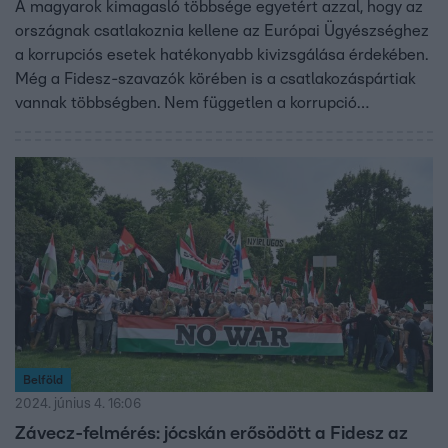
A magyarok kimagasló többsége egyetért azzal, hogy az
országnak csatlakoznia kellene az Európai Ügyészséghez
a korrupciós esetek hatékonyabb kivizsgálása érdekében.
Még a Fidesz-szavazók körében is a csatlakozáspártiak
vannak többségben. Nem független a korrupció
kérdésétől az sem, hogy a többség szerint közvetlenül az
önkormányzatokhoz, vállalkozásokhoz, civil
szervezetekhez kellene eljutniuk az uniós
támogatásoknak a kormányok kihagyásával.
Belföld
2024. június 4. 16:06
Závecz-felmérés: jócskán erősödött a Fidesz az