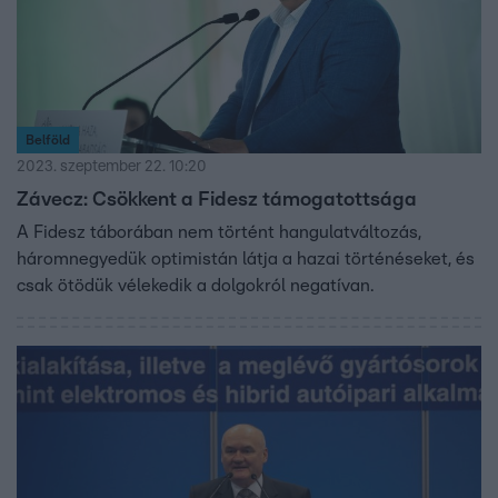
Belföld
2023. szeptember 22. 10:20
Závecz: Csökkent a Fidesz támogatottsága
A Fidesz táborában nem történt hangulatváltozás,
háromnegyedük optimistán látja a hazai történéseket, és
csak ötödük vélekedik a dolgokról negatívan.