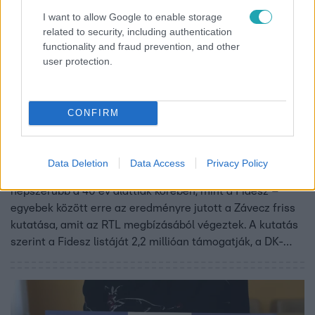
I want to allow Google to enable storage
related to security, including authentication
functionality and fraud prevention, and other
user protection.
Híradó
CONFIRM
2024. május 14. 17:32
Másfél millió szavazója lehet a Tisza Pártnak, a
Fidesznek 2,2 millió
Data Deletion
Data Access
Privacy Policy
Másfél millió szavazója van a Tisza Pártnak, amely
népszerűbb a 40 év alattiak körében, mint a Fidesz –
egyebek között erre az eredményre jutott a Závecz friss
kutatása, amit az RTL megbízásából végeztek. A kutatás
szerint a Fidesz listáját 2,2 millióan támogatják, a DK-
MSZP-Párbeszéd szövetséget 1 millióan. A biztos
szavazók körében a Fidesz-KDNP 39, a Tisza Párt 26, a
DK-MSZP-Párbeszéd pedig 17 százalékon áll. Rajtuk kívül
még a Mi Hazánknak van nagy esélye képviselőt küldeni