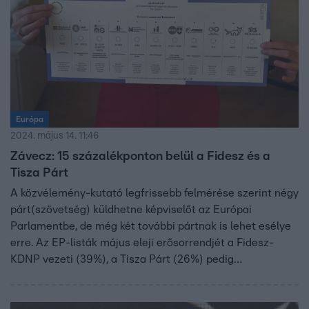
az Európai Parlamentbe. A Momentum mindkét meglévő
mandátumát elbukhatja.
Európa
2024. május 14. 11:46
Závecz: 15 százalékponton belül a Fidesz és a
Tisza Párt
A közvélemény-kutató legfrissebb felmérése szerint négy
párt(szövetség) küldhetne képviselőt az Európai
Parlamentbe, de még két további pártnak is lehet esélye
erre. Az EP-listák május eleji erősorrendjét a Fidesz-
KDNP vezeti (39%), a Tisza Párt (26%) pedig
magabiztosan előzi a DK-MSZP-Párbeszéd listáját (17%)
a biztos részvételt ígérő választók körében – derül ki a