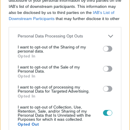
disclosure of your personal information by third parties on the
IAB’s list of downstream participants. This information may
also be disclosed by us to third parties on the
IAB’s List of
Downstream Participants
that may further disclose it to other
third parties.
Európa
2024. május 27. 8:25
Please note that this website/app uses one or more Google
Personal Data Processing Opt Outs
A falvakban népszerűbb az EU, mint Budapesten,
services and may gather and store information including but
not limited to your visit or usage behaviour. You may click to
I want to opt-out of the Sharing of my
Magyar Péter szavazói a legkevésbé
personal data.
grant or deny consent to Google and its third-party tags to
bevándorlóellenesek
Opted In
use your data for below specified purposes in below Google
A magyarok több mint háromnegyede szerint előnyös az
consent section.
I want to opt-out of the Sale of my
EU-tagság hazánk számára – egészen addig, amíg nem
Personal Data.
Opted In
válunk nettó befizetővé. Elsősorban az uniós pénzügyi
forrásokat, illetve a szabad utazás és munkavállalás
I want to opt-out of processing my
lehetőségét értékeljük. A Závecz Research RTL
Personal Data for Targeted Advertising.
Opted In
megbízásából készített felméréséből az is kiderült, hogy a
magyarok leginkább a bevándorlás területén kritikusak az
I want to opt-out of Collection, Use,
Retention, Sale, and/or Sharing of my
unióval, de a belügyeinket is féltjük Brüsszeltől.
Personal Data that Is Unrelated with the
Purposes for which it was collected.
Opted Out