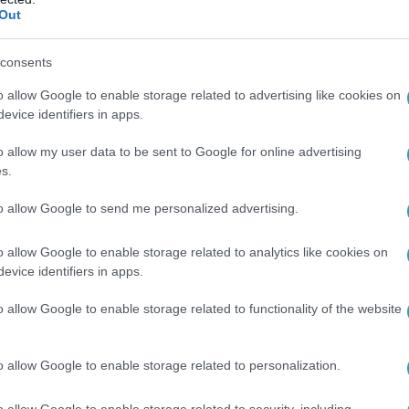
Out
45
oom az egyik Kardashian oldalán tűnt fel
consents
y Perryvel?
o allow Google to enable storage related to advertising like cookies on
evice identifiers in apps.
 Kim Kardashian társaságában fotózták le nem sokkal Katy Pe
 új kapcsolat van a láthatáron?
o allow my user data to be sent to Google for online advertising
s.
to allow Google to send me personalized advertising.
:30
o allow Google to enable storage related to analytics like cookies on
, amik megrázták a világot – és Magyaror
evice identifiers in apps.
rámai vádak, hírességek a bíróságon – több hazai és világsztár
o allow Google to enable storage related to functionality of the website
tjuk a legmeglepőbb eseteket!
o allow Google to enable storage related to personalization.
o allow Google to enable storage related to security, including