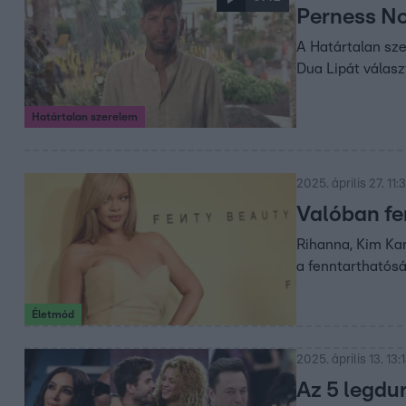
Perness No
A Határtalan sze
Dua Lipát válasz
Határtalan szerelem
2025. április 27. 11:
Valóban fe
Rihanna, Kim Kar
a fenntarthatósá
Életmód
2025. április 13. 13:
Az 5 legdu