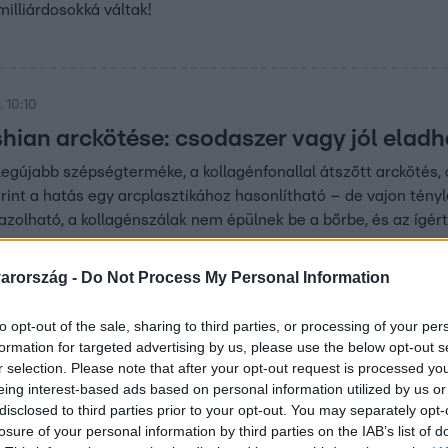
milliárdosokká váltak!
 10:10
hian arckötése: csodaszer vagy jól eladha
gújabb szépségterméke, a kollagénfonallal átszőtt arckötés, áll
erint a hatás egy arcplasztikához hasonlítható – de vajon tény
azolható, a kollagénszálak nem épülnek be a bőrbe, és az ígért
arország -
Do Not Process My Personal Information
to opt-out of the sale, sharing to third parties, or processing of your per
ával fiatalodik Miley Cyrus, Kesha és Je
formation for targeted advertising by us, please use the below opt-out s
r selection. Please note that after your opt-out request is processed y
eing interest-based ads based on personal information utilized by us or
us és más világsztárok is esküsznek a lazacspermás bőrfiatalí
disclosed to third parties prior to your opt-out. You may separately opt-
 de már Hollywoodban hódít.
losure of your personal information by third parties on the IAB’s list of