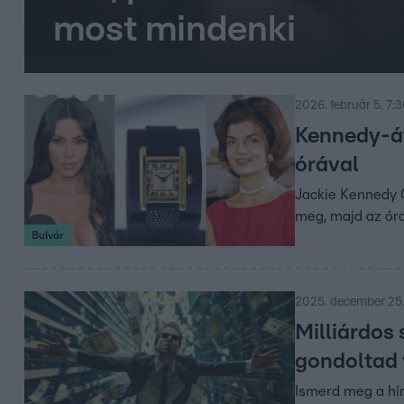
most mindenki
2026. február 5. 7:
Kennedy-át
órával
Jackie Kennedy C
meg, majd az óra
Bulvár
2025. december 25.
Milliárdos 
gondoltad 
Ismerd meg a híre