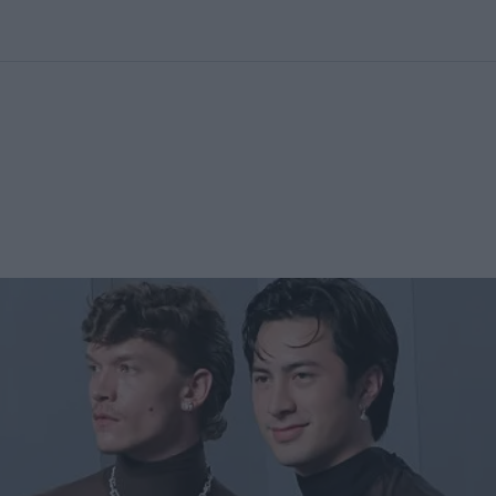
kolett
#
Időjárás
#
RTL műsor
#
Víz
#
Magyar Péter
#
Csillagjeg