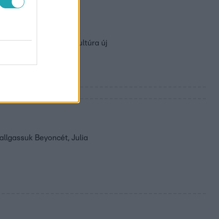
iközben a divat és a kultúra új
allgassuk Beyoncét, Julia