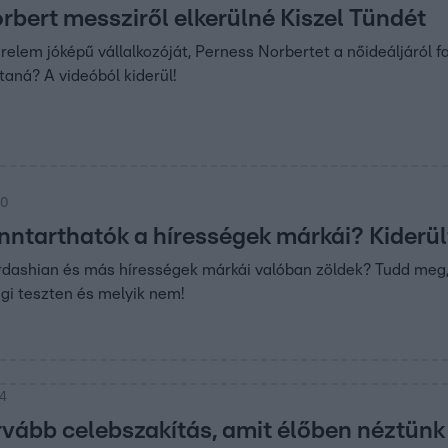
rbert messziről elkerülné Kiszel Tündét
relem jóképű vállalkozóját, Perness Norbertet a nőideáljáról 
taná? A videóból kiderül!
30
nntarthatók a hírességek márkái? Kiderül
dashian és más hírességek márkái valóban zöldek? Tudd meg, 
gi teszten és melyik nem!
14
rvább celebszakítás, amit élőben néztünk