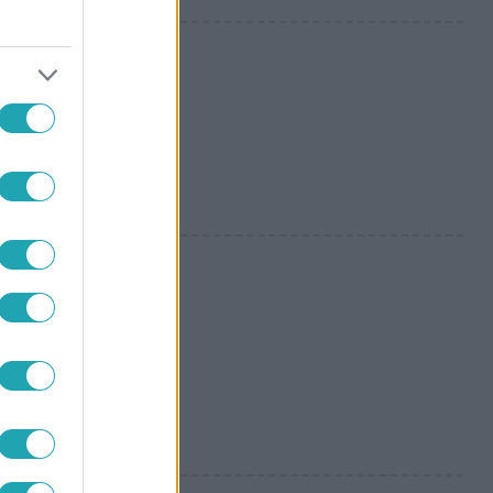
 – mi
rryvel való
szágot is
 is kényes ügyekbe