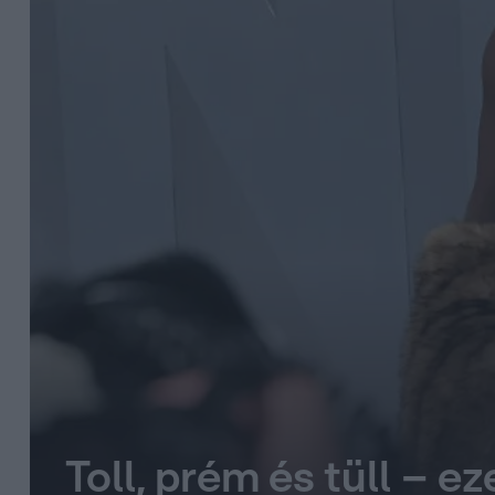
Toll, prém és tüll – e