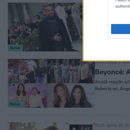
authenti
2025. május 3. 13:
Így ír tör
2025-ben a MET-g
korszakba lép. 
Bulvár
2025. május 2. 15:
Beyoncé: 
Anyák napján szt
Roberts-et, Ange
Bulvár
2025. április 30. 13
0:42