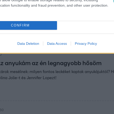
cation functionality and fraud prevention, and other user protection.
00
ténelmet a 2025-ös Met-gála
ála történelmet ír: fekete férfiak uralják a vörös szőnyeget, m
CONFIRM
Tudj meg mindent az eseményről!
Data Deletion
Data Access
Privacy Policy
00
Az anyukám az én legnagyobb hősöm
árok mesélnek: milyen fontos leckéket kaptak anyukájuktól? H
lina Jolie-t és Jennifer Lopezt!
:30