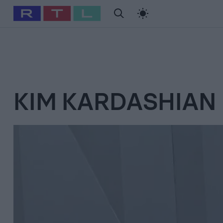
#
Babits Marcella
#
Szellő István
#
Most Wanted
#
Gallusz Ni
KIM KARDASHIAN