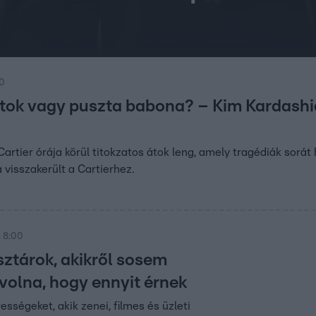
30
ok vagy puszta babona? – Kim Kardashian
artier órája körül titokzatos átok leng, amely tragédiák sorá
 visszakerült a Cartierhez.
 8:00
sztárok, akikről sosem
volna, hogy ennyit érnek
sségeket, akik zenei, filmes és üzleti