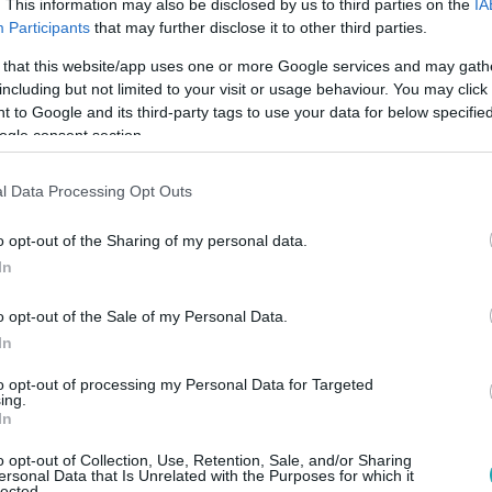
. This information may also be disclosed by us to third parties on the
IA
Participants
that may further disclose it to other third parties.
 that this website/app uses one or more Google services and may gath
including but not limited to your visit or usage behaviour. You may click 
iston reggelije citromos víz és smoothie 
 to Google and its third-party tags to use your data for below specifi
ogle consent section.
k
Victoria Beckham, Jennifer Aniston és más sztárok étrendje: n
l Data Processing Opt Outs
 mit leshetsz el tőlük te is!
o opt-out of the Sharing of my personal data.
In
o opt-out of the Sale of my Personal Data.
00
In
sesküvője felborzolta a kedélyeket Vele
to opt-out of processing my Personal Data for Targeted
ője miatt sztárok lepték el Velencét, de a luxus esemény nem 
ing.
liárd forintos mennyegzőt.
In
o opt-out of Collection, Use, Retention, Sale, and/or Sharing
ersonal Data that Is Unrelated with the Purposes for which it
lected.