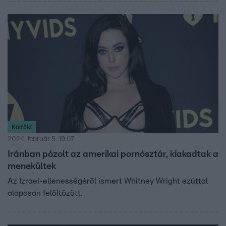
megválaszolásában.
Külföld
2024. február 5. 19:07
Iránban pózolt az amerikai pornósztár, kiakadtak a
menekültek
Az Izrael-ellenességéről ismert Whitney Wright ezúttal
alaposan felöltözött.