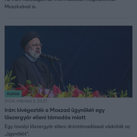
Moszkvával is.
Külföld
2024. március 3. 20:21
Irán: kivégezték a Moszad ügynökét egy
lőszergyár elleni támadás miatt
Egy tavalyi lőszergyár elleni dróntámadással vádolták az
„ügynököt”.