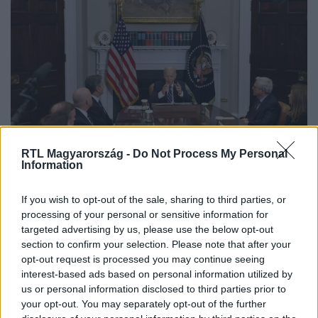
Külföld
RTL Magyarország -
Do Not Process My Personal
2024. február 1. 16:02
Information
Több napon át támad iráni célpontokat az USA
If you wish to opt-out of the sale, sharing to third parties, or
Válaszul a jordániai katonai támaszpontot ért, három
processing of your personal or sensitive information for
amerikai katona halálát okozó dróntámadásra.
targeted advertising by us, please use the below opt-out
section to confirm your selection. Please note that after your
opt-out request is processed you may continue seeing
interest-based ads based on personal information utilized by
2:36
us or personal information disclosed to third parties prior to
your opt-out. You may separately opt-out of the further