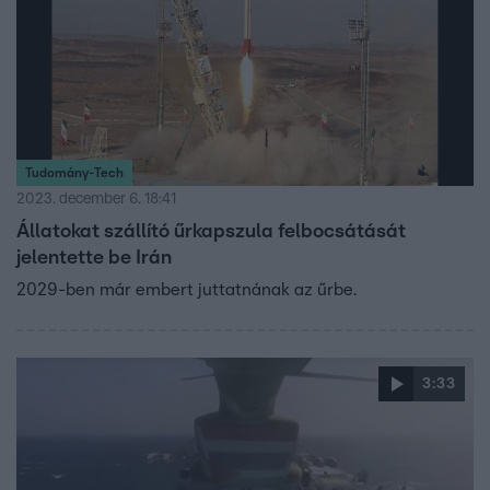
Tudomány-Tech
2023. december 6. 18:41
Állatokat szállító űrkapszula felbocsátását
jelentette be Irán
2029-ben már embert juttatnának az űrbe.
3:33