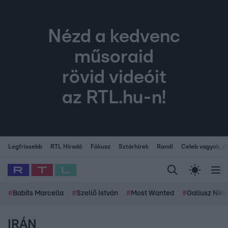
Nézd a kedvenc
műsoraid
rövid videóit
az RTL.hu-n!
Legfrissebb
RTL Híradó
Fókusz
Sztárhírek
Randi
Celeb vagyok, me
#
Babits Marcella
#
Szellő István
#
Most Wanted
#
Gallusz Niko
IRÁN