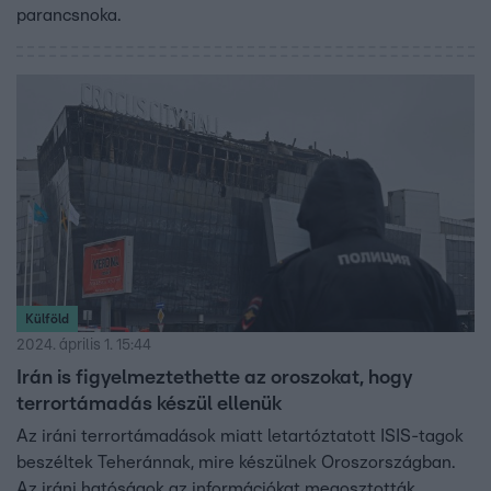
parancsnoka.
Külföld
2024. április 1. 15:44
Irán is figyelmeztethette az oroszokat, hogy
terrortámadás készül ellenük
Az iráni terrortámadások miatt letartóztatott ISIS-tagok
beszéltek Teheránnak, mire készülnek Oroszországban.
Az iráni hatóságok az információkat megosztották