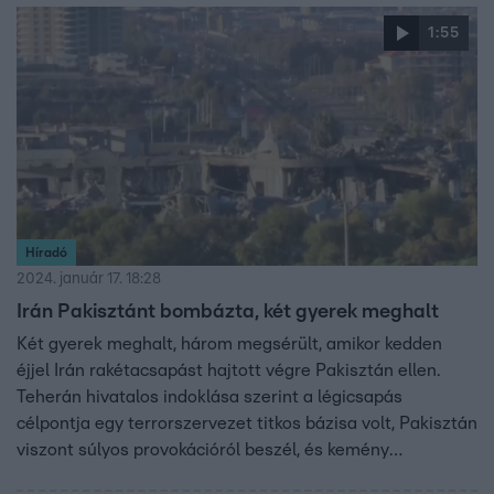
1:55
Híradó
2024. január 17. 18:28
Irán Pakisztánt bombázta, két gyerek meghalt
Két gyerek meghalt, három megsérült, amikor kedden
éjjel Irán rakétacsapást hajtott végre Pakisztán ellen.
Teherán hivatalos indoklása szerint a légicsapás
célpontja egy terrorszervezet titkos bázisa volt, Pakisztán
viszont súlyos provokációról beszél, és kemény
megtorlással fenyegetőzik. A perzsa állam hétfőn Szíriát