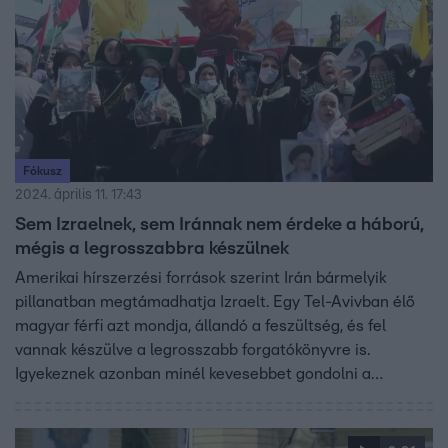
Fókusz
2024. április 11. 17:43
Sem Izraelnek, sem Iránnak nem érdeke a háború,
mégis a legrosszabbra készülnek
Amerikai hírszerzési források szerint Irán bármelyik
pillanatban megtámadhatja Izraelt. Egy Tel-Avivban élő
magyar férfi azt mondja, állandó a feszültség, és fel
vannak készülve a legrosszabb forgatókönyvre is.
Igyekeznek azonban minél kevesebbet gondolni a
háborús helyzetre, a munkába próbálják beleásni
magukat, hogy eltereljék a gondolataikat.