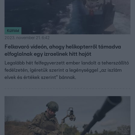
Külföld
2023. november 21. 6:42
Felkavaró videón, ahogy helikopterről támadva
elfoglalnak egy izraelinek hitt hajót
Legalább hét felfegyverzett ember landolt a teherszállító
fedélzetén, ígéretük szerint a legénységgel „az iszlám
elvek és értékek szerint” bánnak.