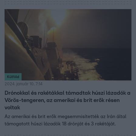
viszont nem tanult meg. Begi felesége és gyerekei még
nem jártak Iránban, a DJ elmeséli, hogy miért és azt is
elárulja, hogy kivel készítette az idei év első közös dalát.
Külföld
2024. január 10. 7:14
Drónokkal és rakétákkal támadtak húszi lázadók a
Vörös-tengeren, az amerikai és brit erők résen
voltak
Az amerikai és brit erők megsemmisítették az Irán által
támogatott húszi lázadók 18 drónját és 3 rakétáját.