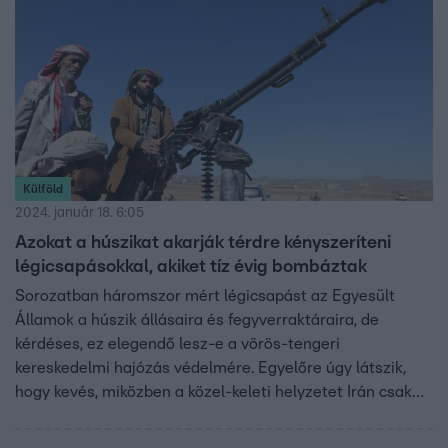
Külföld
2024. január 18. 6:05
Azokat a húszikat akarják térdre kényszeríteni
légicsapásokkal, akiket tíz évig bombáztak
Sorozatban háromszor mért légicsapást az Egyesült
Államok a húszik állásaira és fegyverraktáraira, de
kérdéses, ez elegendő lesz-e a vörös-tengeri
kereskedelmi hajózás védelmére. Egyelőre úgy látszik,
hogy kevés, miközben a közel-keleti helyzetet Irán csak
bonyolítja azzal, hogy a szomszédaira rakétacsapást
mért.