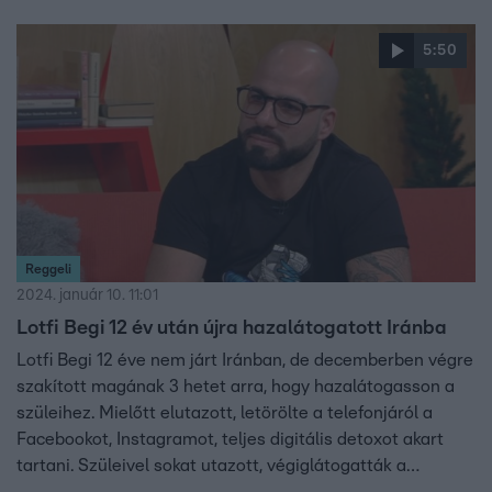
és Irakot is bombázta.
5:50
Reggeli
2024. január 10. 11:01
Lotfi Begi 12 év után újra hazalátogatott Iránba
Lotfi Begi 12 éve nem járt Iránban, de decemberben végre
szakított magának 3 hetet arra, hogy hazalátogasson a
szüleihez. Mielőtt elutazott, letörölte a telefonjáról a
Facebookot, Instagramot, teljes digitális detoxot akart
tartani. Szüleivel sokat utazott, végiglátogatták a
rokonokat. Begi egyébként tud perzsául, írni és olvasni