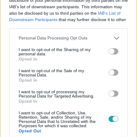
disclosure of your personal information by third parties on the
IAB’s list of downstream participants. This information may
also be disclosed by us to third parties on the
IAB’s List of
Downstream Participants
that may further disclose it to other
third parties.
Please note that this website/app uses one or more Google
Personal Data Processing Opt Outs
services and may gather and store information including but
Híradó
not limited to your visit or usage behaviour. You may click to
I want to opt-out of the Sharing of my
2024. január 29. 18:59
personal data.
grant or deny consent to Google and its third-party tags to
Opted In
Amerikai katonák haltak meg egy
use your data for below specified purposes in below Google
consent section.
dróntámadásban, Biden válaszlépést ígért
I want to opt-out of the Sale of my
Personal Data.
Iránnak
Opted In
Az Egyesült Államok nem akar háborút Iránnal – mondta
I want to opt-out of processing my
az amerikai elnök nemzetbiztonsági szóvivője. John Kirby
Personal Data for Targeted Advertising.
azután szólalt meg, hogy Joe Biden válaszlépést ígért a
Opted In
hétvégi jordániai katonai támaszpontot ért
I want to opt-out of Collection, Use,
dróntámadásra, amelyben három amerikai katona
Retention, Sale, and/or Sharing of my
Personal Data that Is Unrelated with the
meghalt, és többen megsebesültek. Washington szerint
Purposes for which it was collected.
Irán támogatja a szélsőséges szervezetet, amely magára
Opted Out
vállalta az akciót .