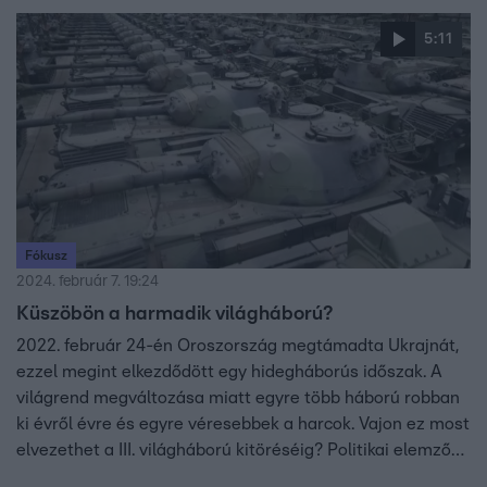
5:11
Fókusz
2024. február 7. 19:24
Küszöbön a harmadik világháború?
2022. február 24-én Oroszország megtámadta Ukrajnát,
ezzel megint elkezdődött egy hidegháborús időszak. A
világrend megváltozása miatt egyre több háború robban
ki évről évre és egyre véresebbek a harcok. Vajon ez most
elvezethet a III. világháború kitöréséig? Politikai elemző
és külpolitikai szakértő segít a kérdés