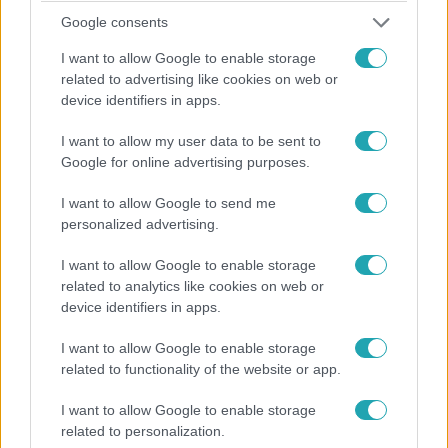
Google consents
I want to allow Google to enable storage
related to advertising like cookies on web or
device identifiers in apps.
I want to allow my user data to be sent to
Google for online advertising purposes.
I want to allow Google to send me
Külföld
personalized advertising.
2024. január 29. 11:27
I want to allow Google to enable storage
Lehet-e amerikai-iráni háború abból, hogy
related to analytics like cookies on web or
amerikai katonákat öltek meg a Közel-Keleten?
device identifiers in apps.
A gázai háború kezdete óta először amerikai katonák
haltak meg ellenséges tűzben a Közel-Keleten. Az
I want to allow Google to enable storage
Egyesült Államok nem hagyhatja megtorlatlanul a
related to functionality of the website or app.
történteket, de Washington nem akar egy újabb háborút
I want to allow Google to enable storage
sem, pláne választási évben, ezt az afganisztáni és iraki
related to personalization.
emlékek fényében az amerikai közvélemény sem