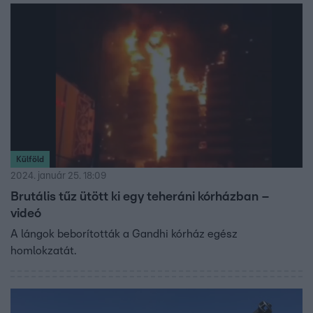
Külföld
2024. január 25. 18:09
Brutális tűz ütött ki egy teheráni kórházban –
videó
A lángok beborították a Gandhi kórház egész
homlokzatát.