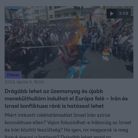
katonai vezetőket megölve lebombázták országa szíriai
konzulátusát.
3:58
Fókusz
2024. április 5. 18:09
Drágább lehet az üzemanyag és újabb
menekülthullám indulhat el Európa felé – Irán és
Izrael konfliktusa ránk is hatással lehet
Miért intézett rakétatámadást Izrael Irán szíriai
konzulátusa ellen? Vajon fokozódhat-e háborúig az Izrael
és Irán közötti feszültség? Ha igen, mi magyarok is meg
fogjuk érezni a hatásait? Drágább lehet majd az