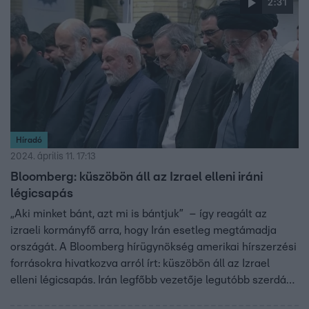
2:31
Híradó
2024. április 11. 17:13
Bloomberg: küszöbön áll az Izrael elleni iráni
légicsapás
„Aki minket bánt, azt mi is bántjuk” – így reagált az
izraeli kormányfő arra, hogy Irán esetleg megtámadja
országát. A Bloomberg hírügynökség amerikai hírszerzési
forrásokra hivatkozva arról írt: küszöbön áll az Izrael
elleni légicsapás. Irán legfőbb vezetője legutóbb szerdán
közölte: megbűnhődnek azok, akik tíz napja magasrangú