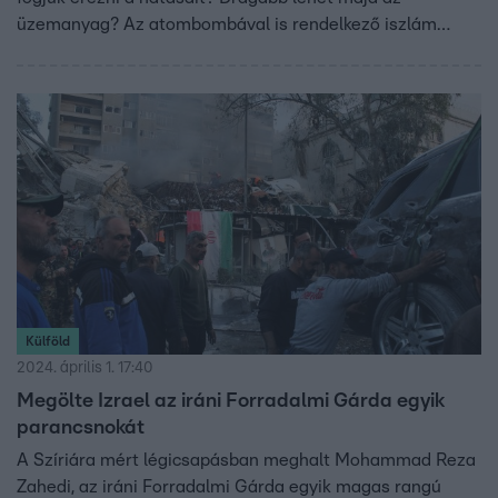
üzemanyag? Az atombombával is rendelkező iszlám
ország szíriai nagykövete azt mondta: nem marad válasz
nélkül az izraeli akció.
Külföld
2024. április 1. 17:40
Megölte Izrael az iráni Forradalmi Gárda egyik
parancsnokát
A Szíriára mért légicsapásban meghalt Mohammad Reza
Zahedi, az iráni Forradalmi Gárda egyik magas rangú