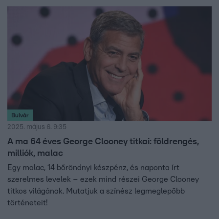
Bulvár
2025. május 6. 9:35
A ma 64 éves George Clooney titkai: földrengés,
milliók, malac
Egy malac, 14 bőröndnyi készpénz, és naponta írt
szerelmes levelek – ezek mind részei George Clooney
titkos világának. Mutatjuk a színész legmeglepőbb
történeteit!