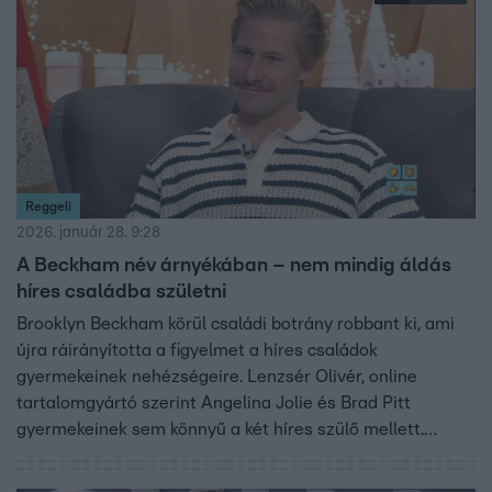
Reggeli
2026. január 28. 9:28
A Beckham név árnyékában – nem mindig áldás
híres családba születni
Brooklyn Beckham körül családi botrány robbant ki, ami
újra ráirányította a figyelmet a híres családok
gyermekeinek nehézségeire. Lenzsér Olivér, online
tartalomgyártó szerint Angelina Jolie és Brad Pitt
gyermekeinek sem könnyű a két híres szülő mellett.
Ireland Baldwin és Miley Cyrus története is mutatja, hogy
a legnehezebb nem a világnak, hanem a családi