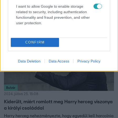
örökségét Harry herceg
I want to allow Google to enable storage
Dédnagyanyja kötötte ki, hogy nem juthat előbb hozzá a
related to security, including authentication
pénzhez.
functionality and fraud prevention, and other
user protection.
CONFIRM
Data Deletion
Data Access
Privacy Policy
Bulvár
2024. július 25. 15:08
Kiderült, miért romlott meg Harry herceg viszonya
a királyi családdal
Harry herceg nehezményezte, hogy egyedül kell harcolnia