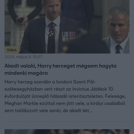
Videó
2024. május 9. 10:27
Akadt valaki, Harry herceget mégsem hagyta
mindenki magára
Harry herceg szerdán a londoni Szent Pál-
székesegyházban vett részt az Invictus Játékok 10.
évfordulóját ünneplő hálaadó istentiszteleten. Felesége,
Meghan Markle ezúttal nem jött vele, a királyi családból
sem találkozott vele senki, de akadt két
meglepetésvendég a templomban.