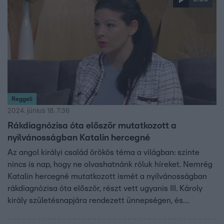
Reggeli
2024. június 18. 7:36
Rákdiagnózisa óta először mutatkozott a
nyilvánosságban Katalin hercegné
Az angol királyi család örökös téma a világban: szinte
nincs is nap, hogy ne olvashatnánk róluk híreket. Nemrég
Katalin hercegné mutatkozott ismét a nyilvánosságban
rákdiagnózisa óta először, részt vett ugyanis III. Károly
király születésnapjára rendezett ünnepségen, és
láthattuk a Buckingham-palota erkélyén. A király maga