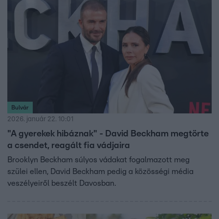
örökségnek megfelelni. Akár Harry herceg brit királyi
családból való kilépése, akár hollywoodi sztárcsemeték
lázadása, mind azt bizonyítja, hogy a híres név gyakran
több teher, mint áldás.
Bulvár
2026. január 22. 10:01
"A gyerekek hibáznak" - David Beckham megtörte
a csendet, reagált fia vádjaira
Brooklyn Beckham súlyos vádakat fogalmazott meg
szülei ellen, David Beckham pedig a közösségi média
veszélyeiről beszélt Davosban.