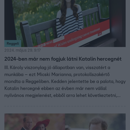
Reggeli
2024. május 29. 9:17
2024-ben már nem fogjuk látni Katalin hercegnét
III. Károly viszonylag jó állapotban van, visszatért a
munkába – ezt Micski Marianna, protokollszakértő
mondta a Reggeliben. Kedden jelentette be a palota, hogy
Katalin hercegné ebben az évben már nem vállal
nyilvános megjelenést, ebből arra lehet következtetni,
hogy nincs jó állapotban. A videóban szóba került Harry
és Meghan nem túl jól sikerült nigériai látogatása is.