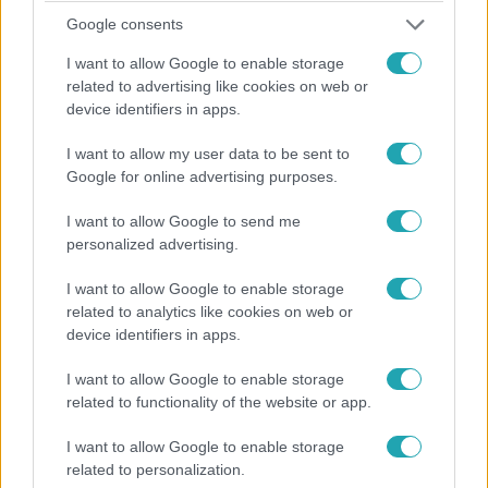
figyelmének középpontjába, hogy négynapos kolumbiai
Google consents
körútján 40 millió forint értékű ruhát viselt. Somogyvári
I want to allow Google to enable storage
Edit stylist több dolgot is tisztázott a Meghanékről szóló
related to advertising like cookies on web or
hírekkel kapcsolatban, például azt, hogy az ékszerek is
device identifiers in apps.
beletartoztak az összegbe. Korábban Meghan kapta meg
Diana Cartier óráját, ami több mint 8 millió forintot ér.
I want to allow my user data to be sent to
Hogy milyen protokollszabályok vonatkoznak Meghanra
Google for online advertising purposes.
és Harry hercegre, miután lemondtak a brit királyi
I want to allow Google to send me
családban betöltött posztjaikról, kiderül a videóból.
personalized advertising.
I want to allow Google to enable storage
related to analytics like cookies on web or
device identifiers in apps.
I want to allow Google to enable storage
related to functionality of the website or app.
Bulvár
2024. július 29. 13:58
I want to allow Google to enable storage
Csak a negyvenedik születésnapján kaphatja meg
related to personalization.