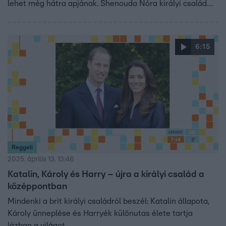
lehet még hátra apjának. Shenouda Nóra királyi család
szakértő szerint Harry stílusa ízléstelen, düh vezérli, és
ezzel csak tovább mélyíti a szakadékot a Windsorokkal.
Ahogyan viselkedett, az a palotában vörös posztónak
6:15
számít.
Reggeli
2025. április 13. 13:46
Katalin, Károly és Harry – újra a királyi család a
középpontban
Mindenki a brit királyi családról beszél: Katalin állapota,
Károly ünneplése és Harryék különutas élete tartja
lázban a világot.