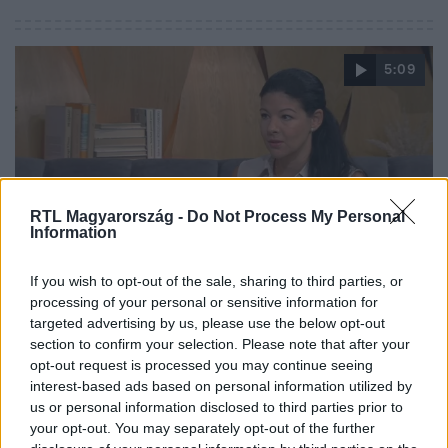
aktuális eseményekről.
5:09
RTL Magyarország -
Do Not Process My Personal
Information
Reggeli
If you wish to opt-out of the sale, sharing to third parties, or
2024. szeptember 10. 9:00
processing of your personal or sensitive information for
Szokatlan videót osztott meg Katalin hercegné,
targeted advertising by us, please use the below opt-out
section to confirm your selection. Please note that after your
Harryék pedig visszatérhetnek Angliába
opt-out request is processed you may continue seeing
Egy váratlan meghívásnak köszönhetően Meghan Markle
interest-based ads based on personal information utilized by
és Harry herceg a Spencer-család birtokán tölthetik a
us or personal information disclosed to third parties prior to
karácsonyt. A források arról számolnak be, hogy Charles
your opt-out. You may separately opt-out of the further
Spencer, Diana hercegné testvére meghívta Harryéket,