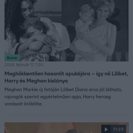
Bulvár
2026. február 17. 7:30
Meghökkentően hasonlít apukájára – így nő Lilibet,
Harry és Meghan kislánya
Meghan Markle új fotóján Lilibet Diana arca jól látható,
rajongók szerint egyértelműen apja, Harry herceg
vonásait örökölte.
11:23