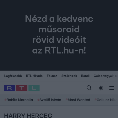
Nézd a kedvenc
műsoraid
rövid videóit
az RTL.hu-n!
Legfrissebb
RTL Híradó
Fókusz
Sztárhírek
Randi
Celeb vagyok, me
#
Babits Marcella
#
Szellő István
#
Most Wanted
#
Gallusz Niko
HARRY HERCEG