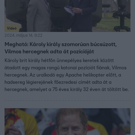
Videó
2024. május 14. 9:22
Megható: Károly király szomorúan búcsúzott,
Vilmos hercegnek adta át pozícióját
Károly brit király hétfőn ünnepélyes keretek között
átadott egy magas rangú katonai pozíciót fiának, Vilmos
hercegnek. Az uralkodó egy Apache helikopter előtt, a
hadsereg légierejének főezredesi címét adta át a
hercegnek, amelyet a 75 éves király 32 éven át töltött be.