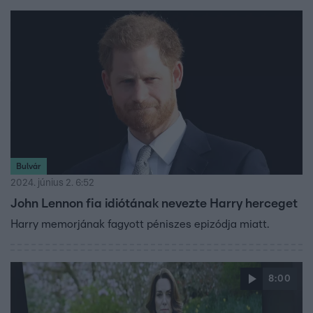
pedig rengeteget dolgozik, holott az ő egészsége sem az
igazi. Hogy milyen Katalin hercegné állapota, hogyan bírja
a koronával járó terheket a szintén rákkal küzdő III. Károly,
és hogy milyen a jelenlegi kapcsolata a családdal a királyi
feladatairól lemondott Harry hercegnek, arról Shenouda
Nórával, az angol királyi család szakértőjével, a Royal
sztorik & Királyi krónikák blog szerzőjével beszélgettünk a
Reggeli stúdiójában.
Bulvár
2024. június 2. 6:52
John Lennon fia idiótának nevezte Harry herceget
Harry memorjának fagyott péniszes epizódja miatt.
8:00