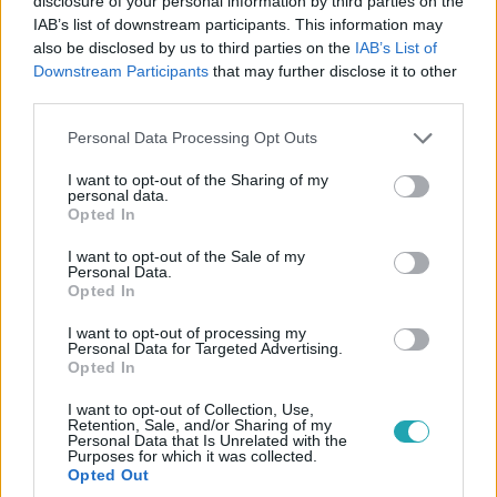
disclosure of your personal information by third parties on the
IAB’s list of downstream participants. This information may
hogy az ünnepi időszakot együtt töltsék Althorpban, ahol
also be disclosed by us to third parties on the
IAB’s List of
Diana végső nyughelye is található. Ha elfogadják a
Downstream Participants
that may further disclose it to other
meghívást, ez lenne Meghan Markle első látogatása a
third parties.
szigetországban Erzsébet királynő 2022-es temetése
5:33
Please note that this website/app uses one or more Google
óta. Shenouda Nóra, a brit királyi család szakértője
Personal Data Processing Opt Outs
services and may gather and store information including but
szerint teljesen reálisak Harry herceg félelmei, ami miatt
not limited to your visit or usage behaviour. You may click to
I want to opt-out of the Sharing of my
nem vitte haza családját eddig. Hogy mitől tartanak és
personal data.
grant or deny consent to Google and its third-party tags to
miért olyan példa nélküli Katalin hercegnő videója, erről is
Opted In
use your data for below specified purposes in below Google
szó volt a Reggeliben.
consent section.
I want to opt-out of the Sale of my
Personal Data.
Opted In
I want to opt-out of processing my
Reggeli
Personal Data for Targeted Advertising.
Opted In
2024. augusztus 27. 7:59
Meghan Markle 40 milliós öltözéke: Harryvel
I want to opt-out of Collection, Use,
Retention, Sale, and/or Sharing of my
együtt szeretik helyi tervezők ruháit viselni, amikor
Personal Data that Is Unrelated with the
utaznak
Purposes for which it was collected.
Opted Out
Meghan Markle a napokban azzal került a sajtó