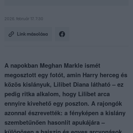
2026. február 17. 7:30
Link másolása
A napokban Meghan Markle ismét
megosztott egy fotót, amin Harry herceg és
közös kislányuk, Lilibet Diana látható – ez
pedig ritka alkalom, hogy Lilibet arca
ennyire kivehető egy poszton. A rajongók
azonnal észrevették: a fényképen a kislány
szembetűnően hasonlít apukájára –
különösen a hajszín és egyes arcvonások