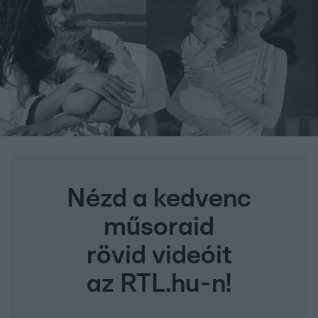
Nézd a kedvenc
műsoraid
rövid videóit
az RTL.hu-n!