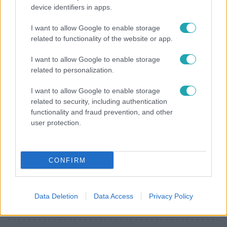
device identifiers in apps.
Olivér elárulta, milyen valójában az élet a világ
legélhetőbb városában
I want to allow Google to enable storage
related to functionality of the website or app.
I want to allow Google to enable storage
2:46
related to personalization.
I want to allow Google to enable storage
related to security, including authentication
functionality and fraud prevention, and other
user protection.
CONFIRM
Híradó
Energiatakarékosság a börtönökben is –
korlátozások miatt panaszkodnak a
Data Deletion
Data Access
Privacy Policy
fogvatartottak