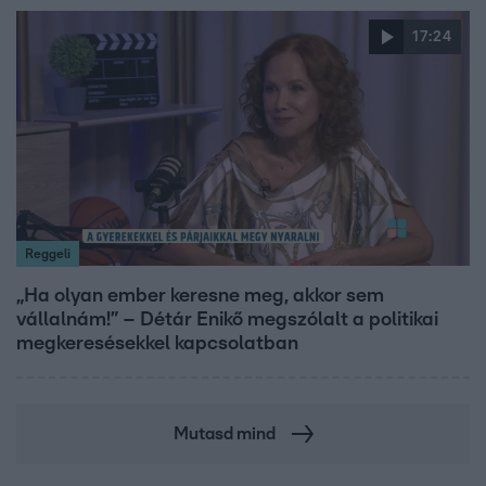
17:24
Reggeli
„Ha olyan ember keresne meg, akkor sem
vállalnám!” – Détár Enikő megszólalt a politikai
megkeresésekkel kapcsolatban
Mutasd mind