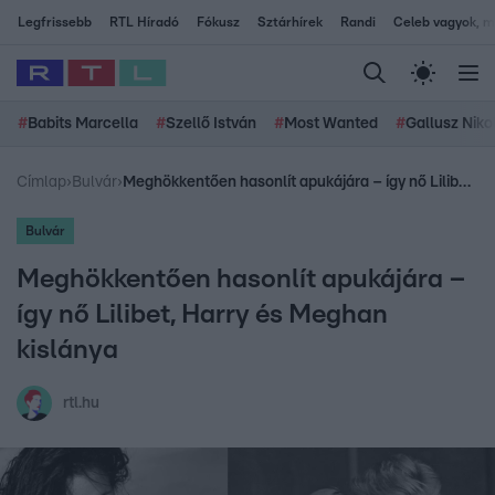
Legfrissebb
RTL Híradó
Fókusz
Sztárhírek
Randi
Celeb vagyok, me
#
Babits Marcella
#
Szellő István
#
Most Wanted
#
Gallusz Niko
Címlap
›
Bulvár
›
Meghökkentően hasonlít apukájára – így nő Lilibet, Harry és Meghan kislánya
Bulvár
Meghökkentően hasonlít apukájára –
így nő Lilibet, Harry és Meghan
kislánya
rtl.hu