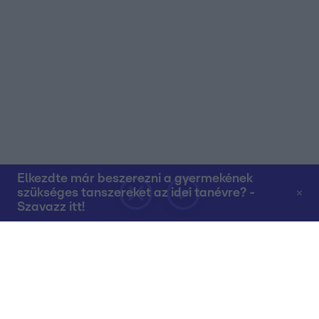
Elkezdte már beszerezni a gyermekének
szükséges tanszereket az idei tanévre? -
Szavazz itt!