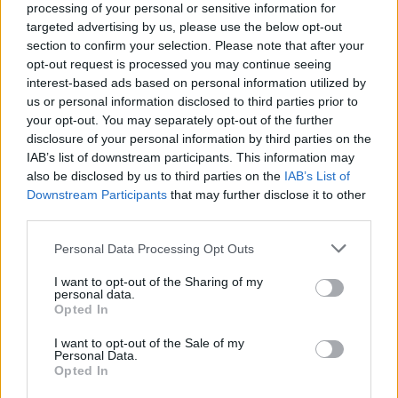
Kövess minket, és értesülj a friss hírekről a
processing of your personal or sensitive information for
Facebookon is!
targeted advertising by us, please use the below opt-out
section to confirm your selection. Please note that after your
opt-out request is processed you may continue seeing
Követem
interest-based ads based on personal information utilized by
us or personal information disclosed to third parties prior to
your opt-out. You may separately opt-out of the further
disclosure of your personal information by third parties on the
IAB’s list of downstream participants. This information may
also be disclosed by us to third parties on the
IAB’s List of
#
BULVÁR
#
KÜLFÖLDI SZTÁROK
#
HOLLYWOOD
Downstream Participants
that may further disclose it to other
third parties.
#
HÍRESSÉGEK
#
VILÁGSZTÁROK
#
MEGHAN MARKLE
Please note that this website/app uses one or more Google
Personal Data Processing Opt Outs
#
HARRY HERCEG
#
LILIBET DIANA
#
DIANA HERCEGNŐ
services and may gather and store information including but
not limited to your visit or usage behaviour. You may click to
I want to opt-out of the Sharing of my
#
BRIT KIRÁLYI CSALÁD
#
SUSSEX CSALÁD
personal data.
grant or deny consent to Google and its third-party tags to
Opted In
#
KALIFORNIA
#
ARCHIE SUSSEX
use your data for below specified purposes in below Google
consent section.
I want to opt-out of the Sale of my
#
II ERZSÉBET KIRÁLYNŐ
Personal Data.
Opted In