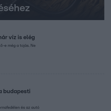
téséhez
ár víz is elég
tő-e még a tojás. Ne
 a budapesti
ornafedélen és az autó