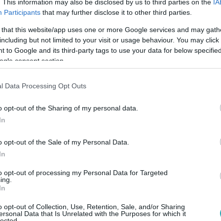
. This information may also be disclosed by us to third parties on the
IA
Participants
that may further disclose it to other third parties.
 that this website/app uses one or more Google services and may gath
30
including but not limited to your visit or usage behaviour. You may click 
, tojáskeresés, csokitojás – így állt össze
 to Google and its third-party tags to use your data for below specifi
ogle consent section.
 a húsvét jelképe? Pogány tavaszi szimbólum, keresztény jelent
l Data Processing Opt Outs
estés és csokitojás – egyben.
o opt-out of the Sharing of my personal data.
In
o opt-out of the Sale of my Personal Data.
00
In
víz, csak hideg legyen" – Sárközi Ákos ne
to opt-out of processing my Personal Data for Targeted
ing.
In
úsvéti hagyományokról, az ünnepi újításokról és a gyerekkori
sélt: nála a szifon volt a főszereplő.
o opt-out of Collection, Use, Retention, Sale, and/or Sharing
ersonal Data that Is Unrelated with the Purposes for which it
lected.