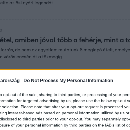
telte az ősi nyári legendát.
00
tel, amiben jóval több a fehérje, mint a 
jeforrás, de nem az egyetlen: mutatunk 8 meglepő ételt, amely
 a vöröslencsén át a tökmagig.
arország -
Do Not Process My Personal Information
to opt-out of the sale, sharing to third parties, or processing of your per
! – Így lesz a húsvéti sonkából maradékm
formation for targeted advertising by us, please use the below opt-out s
r selection. Please note that after your opt-out request is processed y
eing interest-based ads based on personal information utilized by us or
an készíthetsz gyors és kreatív ételeket húsvéti sonkamaradék
disclosed to third parties prior to your opt-out. You may separately opt-
etek reggelire, ebédre és vacsorára!
losure of your personal information by third parties on the IAB’s list of