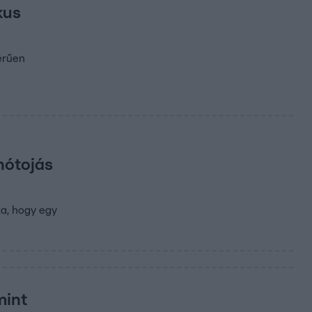
kus
erűen
nótojás
a, hogy egy
mint