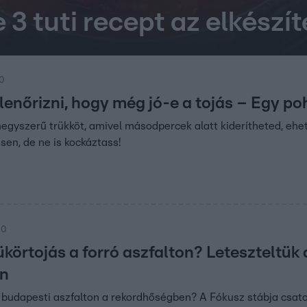
e 3 tuti recept az elkészí
00
llenőrizni, hogy még jó-e a tojás – Egy poh
egyszerű trükköt, amivel másodpercek alatt kiderítheted, ehe
sen, de ne is kockáztass!
00
körtojás a forró aszfalton? Leteszteltük
an
 budapesti aszfalton a rekordhőségben? A Fókusz stábja csat