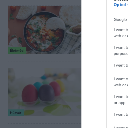
Opted 
2026. április 5. 7:30
Shakshuka:
Google 
Dobd fel a húsvé
I want t
egyszerre látván
web or d
I want t
Életmód
purpose
I want 
2026. április 5. 6:0
I want t
Eláruljuk, 
web or d
húsvéti toj
I want t
Meddig ehető a h
or app.
biztonságosan, é
Húsvét
I want t
I want t