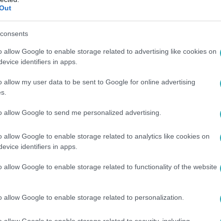
Out
 különleges tojásos fogás az ünnepi aszt
consents
ti menüt egy különleges shakshukával. Fűszeres paradicsomos
o allow Google to enable storage related to advertising like cookies on
yos és könnyen elkészíthető.
evice identifiers in apps.
o allow my user data to be sent to Google for online advertising
s.
to allow Google to send me personalized advertising.
0
o allow Google to enable storage related to analytics like cookies on
meddig áll el biztonságosan a
evice identifiers in apps.
ás – a tárolástól is függ
o allow Google to enable storage related to functionality of the website
úsvéti festett tojás? Mutatjuk, hogyan tárold
s mikor jobb inkább kidobni őket.
o allow Google to enable storage related to personalization.
o allow Google to enable storage related to security, including