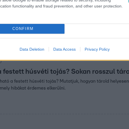
cation functionality and fraud prevention, and other user protection.
00
ojás útja – a népszokástól a
sztalig
CONFIRM
ás a húsvét jelképe? Hagyományok, szokások és érdekességek 
s különleges motívumról.
Data Deletion
Data Access
Privacy Policy
30
 festett húsvéti tojás? Sokan rosszul táro
ató a festett húsvéti tojás? Mutatjuk, hogyan tárold helyesen
 mely hibákat érdemes elkerülni.
0