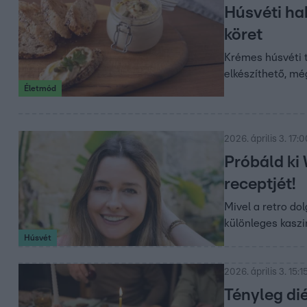
Húsvéti ha
köret
Krémes húsvéti 
elkészíthető, mé
Életmód
2026. április 3. 17:
Próbáld ki
receptjét!
Mivel a retro d
különleges kaszi
Húsvét
2026. április 3. 15:1
Tényleg di