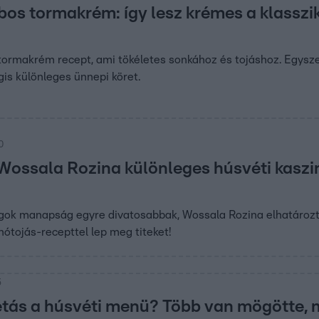
bos tormakrém: így lesz krémes a klasszi
tormakrém recept, ami tökéletes sonkához és tojáshoz. Egysz
gis különleges ünnepi köret.
00
 Wossala Rozina különleges húsvéti kaszi
olgok manapság egyre divatosabbak, Wossala Rozina elhatározt
nótojás-recepttel lep meg titeket!
5
étás a húsvéti menü? Több van mögötte, 