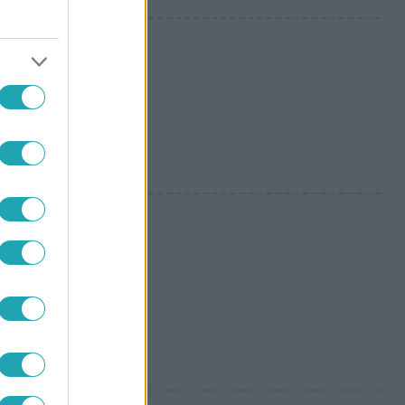
alra
 tojásétel, ami