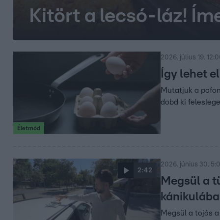
Kitört a lecsó-láz! Ím
2026. július 19. 12:
Így lehet e
Mutatjuk a pofon
dobd ki feleslege
Életmód
2026. június 30. 5:
2:42
Megsül a tü
kánikuláb
Megsül a tojás a