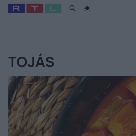
#
Babits Marcella
#
Szellő István
#
Most Wanted
#
Gallusz Ni
TOJÁS