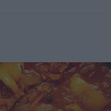
kolett
#
Időjárás
#
RTL műsor
#
Víz
#
Magyar Péter
#
Csillagjeg