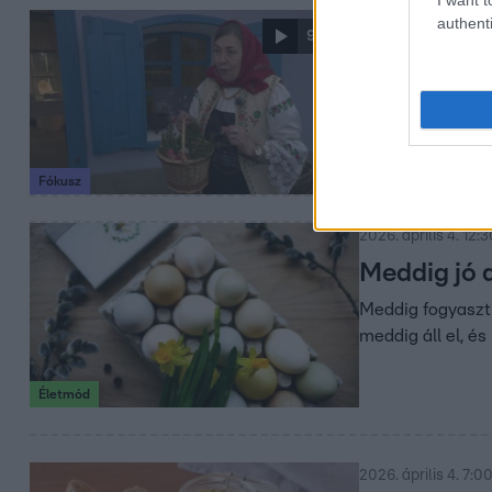
authenti
2026. április 4. 18:
9:54
A húsvéti t
reggelizőa
Miért lett a toj
hétköznapi, mégi
Fókusz
2026. április 4. 12:
Meddig jó a
Meddig fogyaszth
meddig áll el, és
Életmód
2026. április 4. 7:0