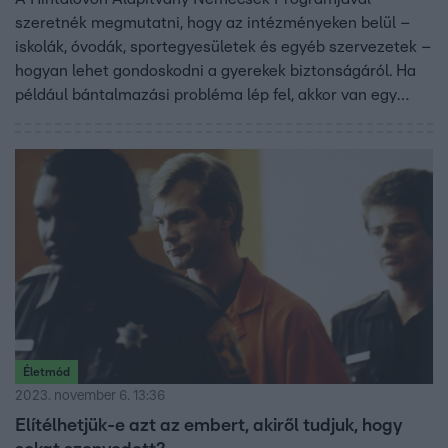
szeretnék megmutatni, hogy az intézményeken belül –
iskolák, óvodák, sportegyesületek és egyéb szervezetek –
hogyan lehet gondoskodni a gyerekek biztonságáról. Ha
például bántalmazási probléma lép fel, akkor van egy
esetkezelési útmutató, hogy mit kell tenni, kihez lehet
fordulni. A részleteket Stáhly Kata gyermekpszichológus,
a program vezetője ismertette a Reggeliben.
Életmód
2023. november 6. 13:36
Elítélhetjük-e azt az embert, akiről tudjuk, hogy