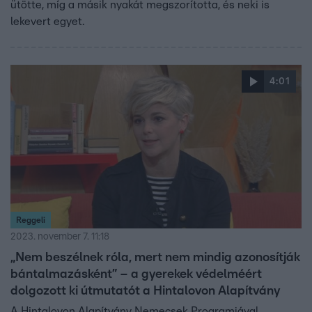
ütötte, míg a másik nyakát megszorította, és neki is
lekevert egyet.
4:01
Reggeli
2023. november 7. 11:18
„Nem beszélnek róla, mert nem mindig azonosítják
bántalmazásként” – a gyerekek védelméért
dolgozott ki útmutatót a Hintalovon Alapítvány
A Hintalovon Alapítvány Nemecsek Programjával