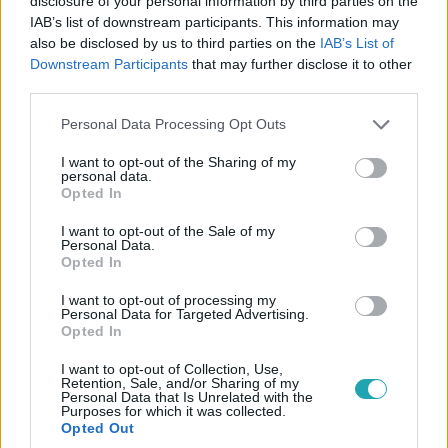
disclosure of your personal information by third parties on the
mögött a poklot élték meg
IAB’s list of downstream participants. This information may
also be disclosed by us to third parties on the
IAB’s List of
A 2010-es évek elején rendkívül népszerű volt az Anya,
Downstream Participants
that may further disclose it to other
Apa és 19 gyerek című sorozat, amely a mélyen vallásos
third parties.
amerikai Duggar család életét mutatta be. A világ nagy
Please note that this website/app uses one or more Google
része azon hüledezett, milyen szigorúan nevelték a
Personal Data Processing Opt Outs
services and may gather and store information including but
szülők a gyerekeiket, és ők mégis boldogok,
not limited to your visit or usage behaviour. You may click to
I want to opt-out of the Sharing of my
engedelmesek és segítőkészek voltak. A Shiny Happy
personal data.
grant or deny consent to Google and its third-party tags to
People című dokusorozat leleplezi, hogy az „istennek
Opted In
use your data for below specified purposes in below Google
tetsző élet” mögött miféle szörnyűségek – erőszak,
consent section.
I want to opt-out of the Sale of my
gyermekpornográfia, szexuális zaklatás – bújtak meg.
Personal Data.
Opted In
I want to opt-out of processing my
Personal Data for Targeted Advertising.
Opted In
I want to opt-out of Collection, Use,
Retention, Sale, and/or Sharing of my
Personal Data that Is Unrelated with the
Purposes for which it was collected.
Opted Out
Külföld