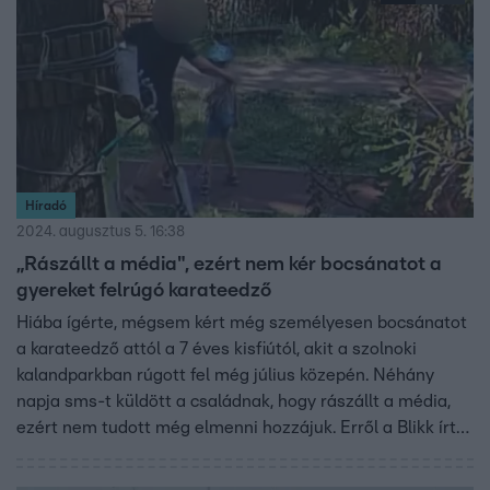
Híradó
2024. augusztus 5. 16:38
„Rászállt a média", ezért nem kér bocsánatot a
gyereket felrúgó karateedző
Hiába ígérte, mégsem kért még személyesen bocsánatot
a karateedző attól a 7 éves kisfiútól, akit a szolnoki
kalandparkban rúgott fel még július közepén. Néhány
napja sms-t küldött a családnak, hogy rászállt a média,
ezért nem tudott még elmenni hozzájuk. Erről a Blikk írt
először. Az anyuka ma azt mondta a híradónak, hogy az
edző ma már telefonon is kereste őket, de nem fogadta a