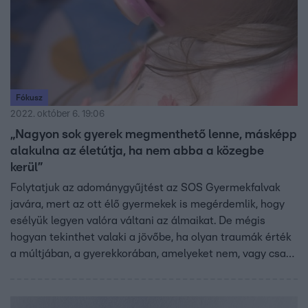
Fókusz
2022. október 6. 19:06
„Nagyon sok gyerek megmenthető lenne, másképp
alakulna az életútja, ha nem abba a közegbe
kerül”
Folytatjuk az adománygyűjtést az SOS Gyermekfalvak
javára, mert az ott élő gyermekek is megérdemlik, hogy
esélyük legyen valóra váltani az álmaikat. De mégis
hogyan tekinthet valaki a jövőbe, ha olyan traumák érték
a múltjában, a gyerekkorában, amelyeket nem, vagy csak
nagyon nehezen képes feldolgozni?