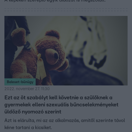
A képeken szereplő egyik áldozat is megszólalt.
Baleset-bűnügy
2022. november 27. 11:30
Ezt az öt szabályt kell követnie a szülőknek a
gyermekek elleni szexuális bűncselekményeket
üldöző nyomozó szerint
Azt is elárulta, mi az az alkalmazás, amitől szerinte távol
kéne tartani a kicsiket.