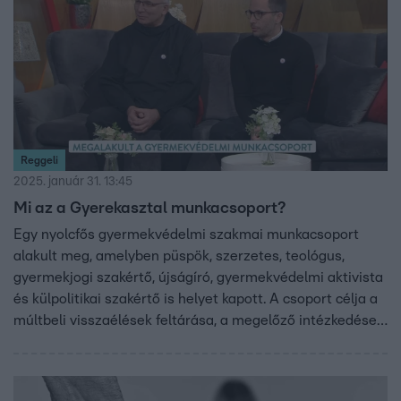
Reggeli
2025. január 31. 13:45
Mi az a Gyerekasztal munkacsoport?
Egy nyolcfős gyermekvédelmi szakmai munkacsoport
alakult meg, amelyben püspök, szerzetes, teológus,
gyermekjogi szakértő, újságíró, gyermekvédelmi aktivista
és külpolitikai szakértő is helyet kapott. A csoport célja a
múltbeli visszaélések feltárása, a megelőző intézkedések
bevezetése és a gyermekvédelem megerősítése.