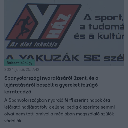
hívást. Gellér Balázs ügyvéd szerint a bocsánatkérés
enyhítő körülménynek számíthat az eljárás során. Ha
viszont más miatt hívta a családot, abból akár gondja is
lehet az edzőnek.
Baleset-bűnügy
2024. július 25. 7:42
Spanyolországi nyaralásáról üzent, és a
lejáratásáról beszélt a gyereket felrúgó
karateedző
A Spanyolországban nyaraló férfi szerint napok óta
lejárató hadjárat folyik ellene, pedig ő szerinte semmi
olyat nem tett, amivel a médiában megszólaló szülők
vádolják.