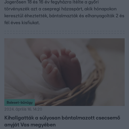
Jogerősen 18 és 16 év fegyházra ítélte a győri
törvényszék azt a csepregi házaspárt, akik hónapokon
keresztül éheztették, bántalmazták és elhanyagolták 2 és
fél éves kisfiukat.
Baleset-bűnügy
2024. április 16. 14:20
Kihallgatták a súlyosan bántalmazott csecsemő
anyját Vas megyében