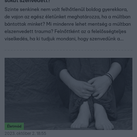
sokat szenvedett?
Szinte senkinek nem volt felhőtlenül boldog gyerekkora,
de vajon az egész életünket meghatározza, ha a múltban
bántottak minket? Mi mindenre lehet mentség a múltban
elszenvedett trauma? Felnőttként az a felelősségteljes
viselkedés, ha ki tudjuk mondani, hogy szenvedünk a
gyerekkorunkban szerzett sérüléseink miatt, és
szeretnénk valamit kezdeni ezzel az örökséggel.
Életmód
2023. október 2. 18:55