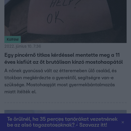
Külföld
2022. június 10. 7:36
Egy pincérnő titkos kérdéssel mentette meg a 11
éves kisfiút az őt brutálisan kínzó mostohaapától
A nőnek gyanússá vált az étteremeben ülő család, és
titokban megkérdezte a gyerektől, segítségre van-e
szüksége. Mostohaapját most gyermekbántalmazás
miatt ítélték el.
Te örülnél, ha 35 perces tanórákat vezetnének
be az alsó tagozatosoknak? - Szavazz itt!