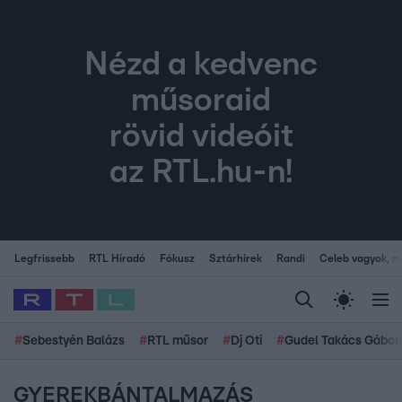
Nézd a kedvenc
műsoraid
rövid videóit
az RTL.hu-n!
Legfrissebb
RTL Híradó
Fókusz
Sztárhírek
Randi
Celeb vagyok, me
#
Sebestyén Balázs
#
RTL műsor
#
Dj Oti
#
Gudel Takács Gábor
GYEREKBÁNTALMAZÁS