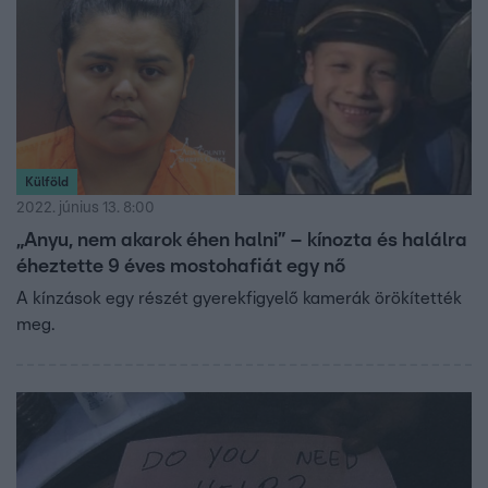
Külföld
2022. június 13. 8:00
„Anyu, nem akarok éhen halni” – kínozta és halálra
éheztette 9 éves mostohafiát egy nő
A kínzások egy részét gyerekfigyelő kamerák örökítették
meg.