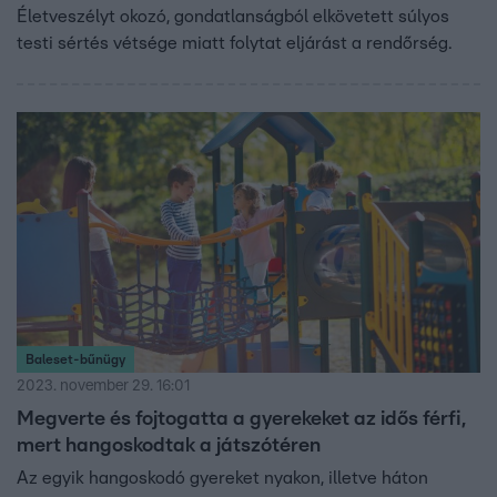
Életveszélyt okozó, gondatlanságból elkövetett súlyos
testi sértés vétsége miatt folytat eljárást a rendőrség.
Baleset-bűnügy
2023. november 29. 16:01
Megverte és fojtogatta a gyerekeket az idős férfi,
mert hangoskodtak a játszótéren
Az egyik hangoskodó gyereket nyakon, illetve háton