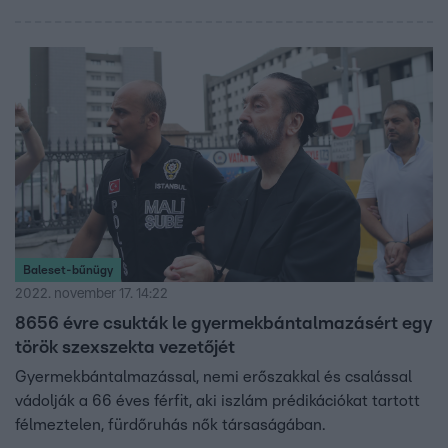
Baleset-bűnügy
2022. november 17. 14:22
8656 évre csukták le gyermekbántalmazásért egy
török szexszekta vezetőjét
Gyermekbántalmazással, nemi erőszakkal és csalással
vádolják a 66 éves férfit, aki iszlám prédikációkat tartott
félmeztelen, fürdőruhás nők társaságában.