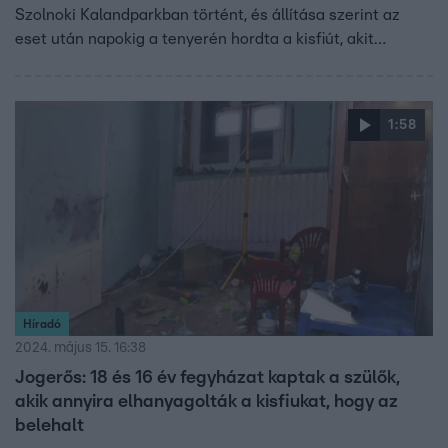
Szolnoki Kalandparkban történt, és állítása szerint az
eset után napokig a tenyerén hordta a kisfiút, akit
felrúgott. Sajnálja, hogy elvesztette Orbán Viktor
bizalmát. Családja számtalan fenyegetést kap az eset
óta, és szeretné, ha a „gyerekvédők” az ő négyéves kisfiát
1:58
is megvédenék.
Híradó
2024. május 15. 16:38
Jogerős: 18 és 16 év fegyházat kaptak a szülők,
akik annyira elhanyagolták a kisfiukat, hogy az
belehalt