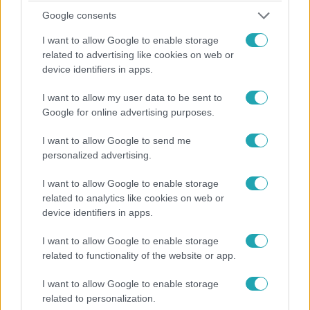
2023. június 2. 13:59
Google consents
A spanyol katolikus egyház megvizsgálta az
I want to allow Google to enable storage
elmúlt 80 évét, és több száz gyerekbántalmazót
related to advertising like cookies on web or
talált a köreiben
device identifiers in apps.
A spanyol püspöki konferencia szóvivője arról beszélt,
hogy „elismerik az okozott kárt”.
I want to allow my user data to be sent to
Google for online advertising purposes.
I want to allow Google to send me
personalized advertising.
I want to allow Google to enable storage
related to analytics like cookies on web or
device identifiers in apps.
I want to allow Google to enable storage
related to functionality of the website or app.
I want to allow Google to enable storage
Külföld
related to personalization.
2023. április 26. 7:53