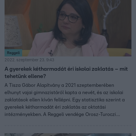
Reggeli
2022. szeptember 23. 9:43
A gyerekek kétharmadát éri iskolai zaklatás – mit
tehetünk ellene?
A Tisza Gábor Alapítvány a 2021 szeptemberében
elhunyt vajai gimnazistáról kapta a nevét, és az iskolai
zaklatások ellen kíván fellépni. Egy statisztika szerint a
gyerekek kétharmadát éri zaklatás az oktatási
intézményekben. A Reggeli vendége Orosz-Turoczi
Melinda, a Tisza Gábor Alapítvány kuratóriumának elnöke
volt.