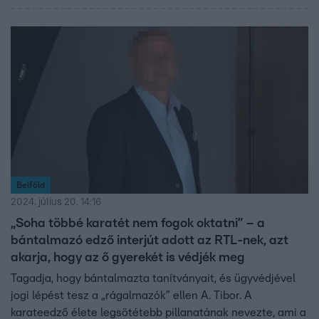
Belföld
2024. július 20. 14:16
„Soha többé karatét nem fogok oktatni” – a
bántalmazó edző interjút adott az RTL-nek, azt
akarja, hogy az ő gyerekét is védjék meg
Tagadja, hogy bántalmazta tanítványait, és ügyvédjével
jogi lépést tesz a „rágalmazók” ellen A. Tibor. A
karateedző élete legsötétebb pillanatának nevezte, ami a