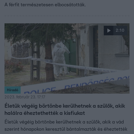
A férfit természetesen elbocsátották.
2:10
Híradó
2023. február 23. 17:17
Életük végéig börtönbe kerülhetnek a szülők, akik
halálra éheztethették a kisfiukat
Életük végéig börtönbe kerülhetnek a szülők, akik a vád
szerint hónapokon keresztül bántalmazták és éheztették