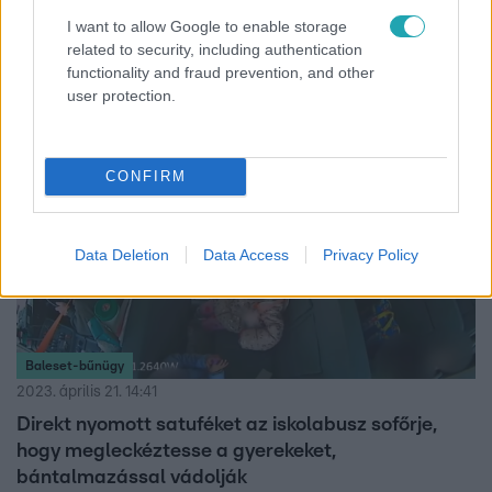
I want to allow Google to enable storage
Felvágta a kicsi gyerekeit az anya és a párja
related to security, including authentication
A texasi párt letartóztatták.
functionality and fraud prevention, and other
user protection.
CONFIRM
Data Deletion
Data Access
Privacy Policy
Baleset-bűnügy
2023. április 21. 14:41
Direkt nyomott satuféket az iskolabusz sofőrje,
hogy megleckéztesse a gyerekeket,
bántalmazással vádolják