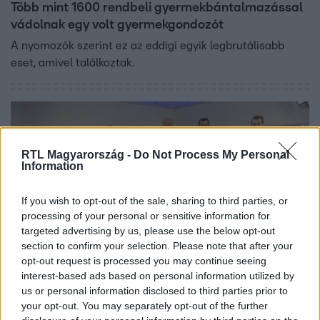
Több mint 1600 rendbeli gyermekbántalmazással
vádolnak egy volt gyermekgondozót
A nyomozók szerint ez az eddigi egyik legbrutálisabb
eset, amivel találkoztak.
RTL Magyarország -
Do Not Process My Personal
Information
If you wish to opt-out of the sale, sharing to third parties, or
processing of your personal or sensitive information for
targeted advertising by us, please use the below opt-out
section to confirm your selection. Please note that after your
opt-out request is processed you may continue seeing
Külföld
interest-based ads based on personal information utilized by
2023. június 25. 17:45
us or personal information disclosed to third parties prior to
A világ ajnározta a 19 gyerekes, mélyen vallásos
your opt-out. You may separately opt-out of the further
tévés családot, miközben a gyerekek a színfalak