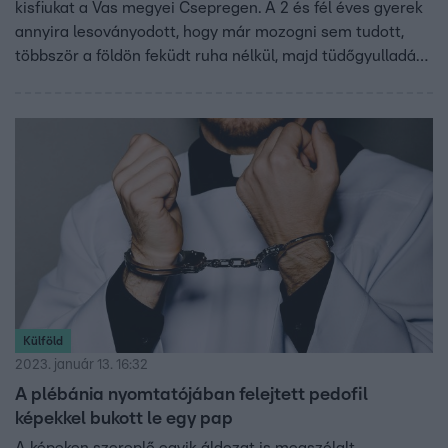
kisfiukat a Vas megyei Csepregen. A 2 és fél éves gyerek
annyira lesoványodott, hogy már mozogni sem tudott,
többször a földön feküdt ruha nélkül, majd tüdőgyulladást
kapott, de a szülei nem vitték orvoshoz, végül tavaly
februárban meghalt. Mellette még három másik gyerekük
fejlődését is súlyosan veszélyeztették a szülők, azért is
felelniük kell.
Külföld
2023. január 13. 16:32
A plébánia nyomtatójában felejtett pedofil
képekkel bukott le egy pap