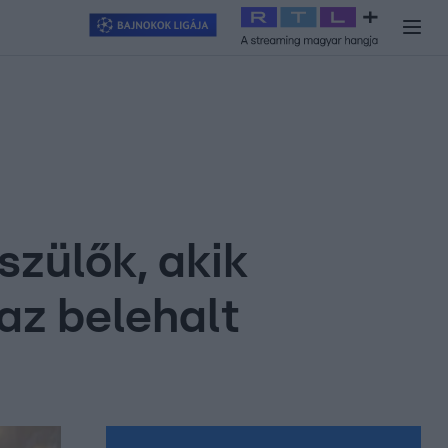
y
#
RTL+
#
Exek csatája 2026
#
Celeb vagyok, ments ki innen
#
H
szülők, akik
 az belehalt