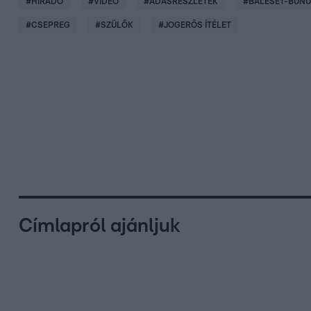
#
HÍRADÓ
#
VIDEÓ
#
ADÁSRÉSZLETEK
#
BALESET-BŰN
#
CSEPREG
#
SZÜLŐK
#
JOGERŐS ÍTÉLET
Címlapról ajánljuk