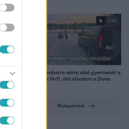
2:55
Híradó
Szeptemberre várta első gyermekét a
29 éves férfi, akit elsodort a Duna
Mutasd mind