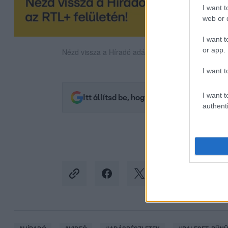
I want t
web or d
I want t
or app.
Nézd vissza a Híradó adásait az RTL+ felületén!
I want t
I want t
Itt állítsd be, hogy az RTL.hu az elsők 
authenti