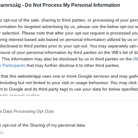
arország -
Do Not Process My Personal Information
to opt-out of the sale, sharing to third parties, or processing of your per
formation for targeted advertising by us, please use the below opt-out s
r selection. Please note that after your opt-out request is processed y
Link másolása
eing interest-based ads based on personal information utilized by us or
disclosed to third parties prior to your opt-out. You may separately opt-
losure of your personal information by third parties on the IAB’s list of
. This information may also be disclosed by us to third parties on the
IA
Participants
that may further disclose it to other third parties.
élte a győri törvényszék azt a csepregi
 that this website/app uses one or more Google services and may gath
ül éheztették, bántalmazták és
including but not limited to your visit or usage behaviour. You may click 
kat. A gyereket gyakran egy lánccal lezárt
 to Google and its third-party tags to use your data for below specifi
ogle consent section.
feküdt ruha nélkül a földön. Tüdőgyulladást
meghalt. Az apa nem vett részt a
l Data Processing Opt Outs
 jogán semmit sem mondott.
o opt-out of the Sharing of my personal data.
In