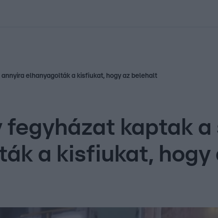
kolett
#
Időjárás
#
RTL műsor
#
Víz
#
Magyar Péter
#
Csillagjeg
 annyira elhanyagolták a kisfiukat, hogy az belehalt
v fegyházat kaptak a 
ák a kisfiukat, hogy