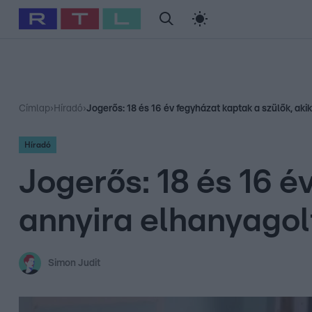
#
Babits Marcella
#
Szellő István
#
Most Wanted
#
Gallusz Ni
Címlap
›
Híradó
›
Jogerős: 18 és 16 év fegyházat kaptak a szülők, akik
Híradó
Jogerős: 18 és 16 é
annyira elhanyagolt
Simon Judit