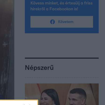
Kövess minket, és értesülj a friss
hírekről a Facebookon is!
Követem
Népszerű