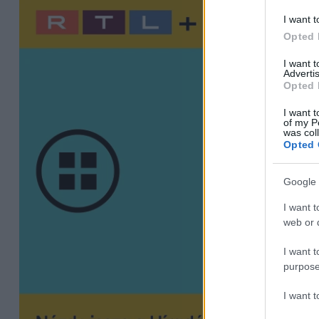
I want t
Opted 
I want 
Advertis
Opted 
I want t
of my P
was col
Opted 
Google 
I want t
web or d
I want t
purpose
I want 