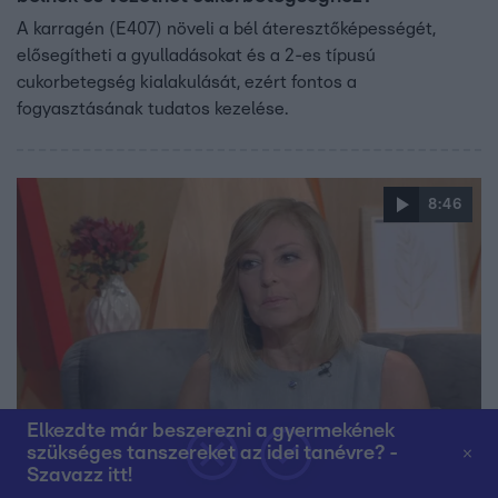
A karragén (E407) növeli a bél áteresztőképességét,
elősegítheti a gyulladásokat és a 2-es típusú
cukorbetegség kialakulását, ezért fontos a
fogyasztásának tudatos kezelése.
8:46
Reggeli
Elkezdte már beszerezni a gyermekének
szükséges tanszereket az idei tanévre? -
2025. szeptember 23. 12:30
Szavazz itt!
Humán és analóg inzulin: milyen terápiák léteznek