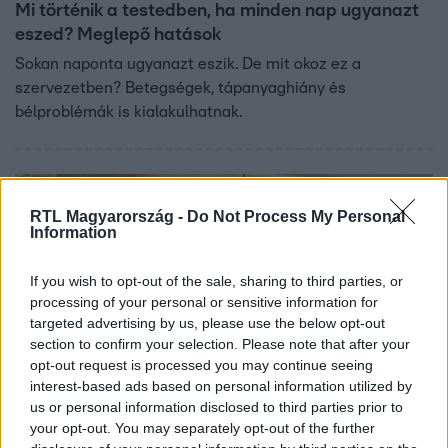
Mi történik a testedben, ha minden nap ugyanazt
eszed? Meglepő hatások
Sokan naponta ugyanazt eszik. De mit okoz ez a
szervezetben? Betegségek, tápanyaghiány és
bélproblémák is kialakulhatnak.
RTL Magyarország -
Do Not Process My Personal
Information
If you wish to opt-out of the sale, sharing to third parties, or
processing of your personal or sensitive information for
targeted advertising by us, please use the below opt-out
section to confirm your selection. Please note that after your
opt-out request is processed you may continue seeing
interest-based ads based on personal information utilized by
Baleset-bűnügy
us or personal information disclosed to third parties prior to
2026. március 8. 5:00
your opt-out. You may separately opt-out of the further