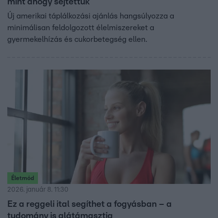
mint ahogy sejtettük
Új amerikai táplálkozási ajánlás hangsúlyozza a
minimálisan feldolgozott élelmiszereket a
gyermekelhízás és cukorbetegség ellen.
Életmód
2026. január 8. 11:30
Ez a reggeli ital segíthet a fogyásban – a
tudomány is alátámasztja