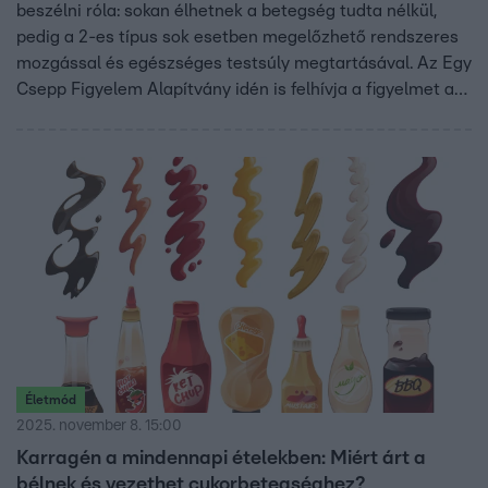
beszélni róla: sokan élhetnek a betegség tudta nélkül,
pedig a 2-es típus sok esetben megelőzhető rendszeres
mozgással és egészséges testsúly megtartásával. Az Egy
Csepp Figyelem Alapítvány idén is felhívja a figyelmet a
veszélyekre, ingyenes szűrővizsgálattal és családi
egészségnappal. A látogatók tanácsadást kaphatnak az
elhízás és a diabétesz megelőzéséről, miközben
szórakoztató programokon is részt vehetnek. November
16-án a MOM Sport ad otthont a hagyományos Egy
Csepp Világnapnak, ahol a család minden tagja jól
érezheti magát, miközben egészségre is figyelhet.
Életmód
2025. november 8. 15:00
Karragén a mindennapi ételekben: Miért árt a
bélnek és vezethet cukorbetegséghez?