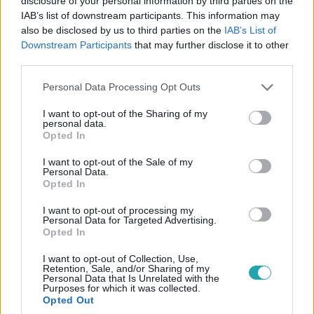
disclosure of your personal information by third parties on the
„Hét év után vége a szenvedésnek” – helyrehozták
IAB’s list of downstream participants. This information may
Orosz Bernadett orrát, amelyet brutálisan
also be disclosed by us to third parties on the
IAB’s List of
széttört a volt párja
Downstream Participants
that may further disclose it to other
Hét év után sikerült helyrehozni Orosz Bernadett orrát,
third parties.
amelyet volt párja tört el brutális bántalmazás során. A
Please note that this website/app uses one or more Google
Personal Data Processing Opt Outs
hatgyermekes anya végre fellélegezhet.
services and may gather and store information including but
not limited to your visit or usage behaviour. You may click to
I want to opt-out of the Sharing of my
personal data.
grant or deny consent to Google and its third-party tags to
Opted In
use your data for below specified purposes in below Google
consent section.
I want to opt-out of the Sale of my
Personal Data.
Opted In
I want to opt-out of processing my
Personal Data for Targeted Advertising.
Opted In
I want to opt-out of Collection, Use,
Retention, Sale, and/or Sharing of my
Personal Data that Is Unrelated with the
Purposes for which it was collected.
Életmód
Opted Out
2026. március 3. 13:50