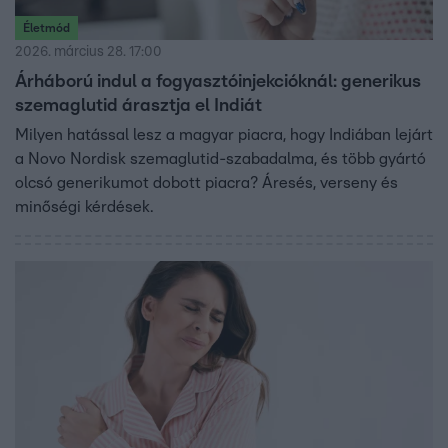
Életmód
2026. március 28. 17:00
Árháború indul a fogyasztóinjekcióknál: generikus
szemaglutid árasztja el Indiát
Milyen hatással lesz a magyar piacra, hogy Indiában lejárt
a Novo Nordisk szemaglutid-szabadalma, és több gyártó
olcsó generikumot dobott piacra? Áresés, verseny és
minőségi kérdések.