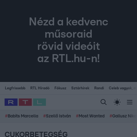
Nézd a kedvenc
műsoraid
rövid videóit
az RTL.hu-n!
Legfrissebb
RTL Híradó
Fókusz
Sztárhírek
Randi
Celeb vagyok, me
#
Babits Marcella
#
Szellő István
#
Most Wanted
#
Gallusz Niko
CUKORBETEGSÉG