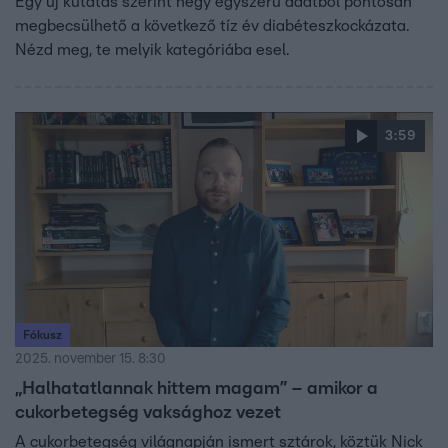
Egy új kutatás szerint négy egyszerű adatból pontosan
megbecsülhető a következő tíz év diabéteszkockázata.
Nézd meg, te melyik kategóriába esel.
3:59
Fókusz
2025. november 15. 8:30
„Halhatatlannak hittem magam” – amikor a
cukorbetegség vaksághoz vezet
A cukorbetegség világnapján ismert sztárok, köztük Nick