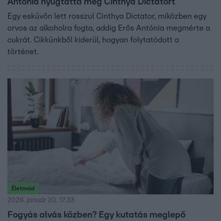
Antónia nyugtatta meg Cinthya Dictátort
Egy esküvőn lett rosszul Cinthya Dictator, miközben egy
orvos az alkoholra fogta, addig Erős Antónia megmérte a
cukrát. Cikkünkből kiderül, hogyan folytatódott a
történet.
Életmód
2026. január 20. 17:33
Fogyás alvás közben? Egy kutatás meglepő