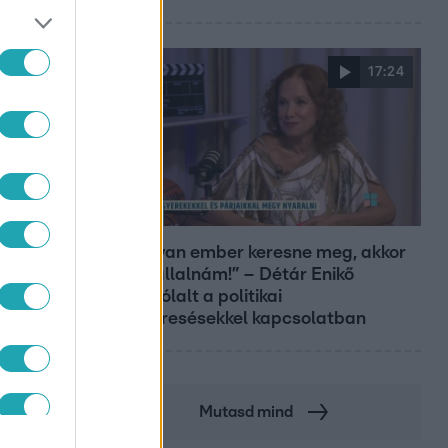
17:24
Reggeli
„Ha olyan ember keresne meg, akkor
sem vállalnám!” – Détár Enikő
megszólalt a politikai
megkeresésekkel kapcsolatban
Mutasd mind