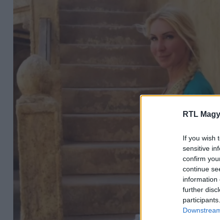
RTL Magy
If you wish 
sensitive in
confirm you
continue se
information 
further disc
participants
Downstream 