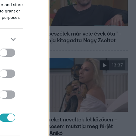
er and store
to grant or
ed purposes
Bulvár
"Nem beszélek már vele évek óta" -
Édesapja kitagadta Nagy Zsoltot
13:37
Reggeli
Öt gyereket neveltek fel közösen –
szinte sosem mutatja meg férjét
Ungár Anikó