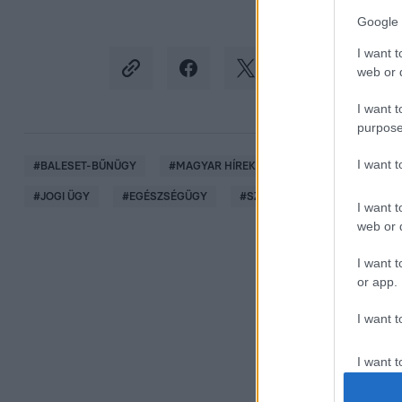
Google 
I want t
web or d
I want t
purpose
I want 
#
BALESET-BŰNÜGY
#
MAGYAR HÍREK
#
KÖZÉLET
#
POL
#
JOGI ÜGY
#
EGÉSZSÉGÜGY
#
SZEGED
#
ORRPLASZTIK
I want t
web or d
I want t
or app.
I want t
I want t
authenti