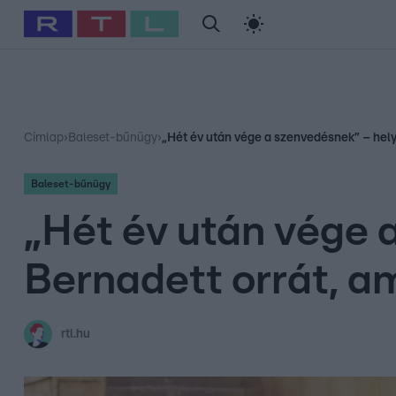
#
Babits Marcella
#
Szellő István
#
Most Wanted
#
Gallusz Ni
Címlap
›
Baleset-bűnügy
›
„Hét év után vége a szenvedésnek” – helyr
Baleset-bűnügy
„Hét év után vége 
Bernadett orrát, am
rtl.hu