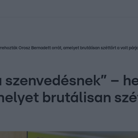
kolett
#
Időjárás
#
RTL műsor
#
Víz
#
Magyar Péter
#
Csillagjeg
ehozták Orosz Bernadett orrát, amelyet brutálisan széttört a volt párj
a szenvedésnek” – h
elyet brutálisan szét