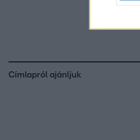
Címlapról ajánljuk