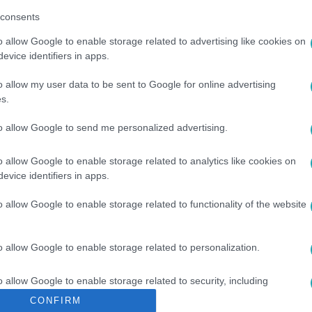
consents
o allow Google to enable storage related to advertising like cookies on
evice identifiers in apps.
o allow my user data to be sent to Google for online advertising
s.
to allow Google to send me personalized advertising.
ITIKA
#
OROSZ BERNADETT
#
VASS GÁBOR
#
BÁNTALMAZÁS
A
#
STRESSZ
#
CUKORBETEGSÉG
#
MAGAS VÉRNYOMÁS
o allow Google to enable storage related to analytics like cookies on
evice identifiers in apps.
o allow Google to enable storage related to functionality of the website
o allow Google to enable storage related to personalization.
o allow Google to enable storage related to security, including
cation functionality and fraud prevention, and other user protection.
CONFIRM