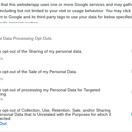
 that this website/app uses one or more Google services and may gath
including but not limited to your visit or usage behaviour. You may click 
 to Google and its third-party tags to use your data for below specifi
ogle consent section.
Link másolása
l Data Processing Opt Outs
o opt-out of the Sharing of my personal data.
In
rosz Bernadett orrát, amelyet volt párja tört
o opt-out of the Sale of my Personal Data.
hatgyermekes anya végre fellélegezhet.
In
to opt-out of processing my Personal Data for Targeted
ing.
In
o opt-out of Collection, Use, Retention, Sale, and/or Sharing
között legyen a Google-találatokban!
ersonal Data that Is Unrelated with the Purposes for which it
lected.
Out