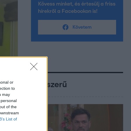
Kövess minket, és értesülj a friss
hírekről a Facebookon is!
Követem
sonal or
Népszerű
ection to
ou may
 personal
out of the
 downstream
B’s List of