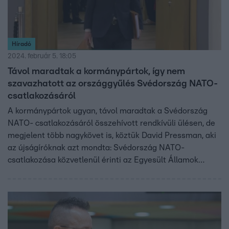
Híradó
2024. február 5. 18:05
Távol maradtak a kormánypártok, így nem
szavazhatott az országgyűlés Svédország NATO-
csatlakozásáról
A kormánypártok ugyan, távol maradtak a Svédország
NATO- csatlakozásáról összehívott rendkívüli ülésen, de
megjelent több nagykövet is, köztük David Pressman, aki
az újságíróknak azt mondta: Svédország NATO-
csatlakozása közvetlenül érinti az Egyesült Államok
biztonságát, így követni fogják a folyamatot, és továbbra
is várják a mielőbbi ratifikációt. A Fidesz és Szijjártó Péter
is úgy nyilatkozott: szeretnék, ha a svéd miniszterelnök
még a szavazás előtt eljönne Budapestre.