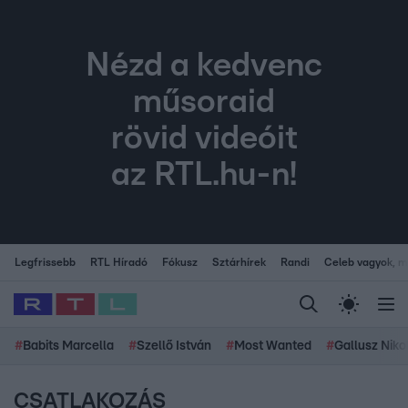
Nézd a kedvenc
műsoraid
rövid videóit
az RTL.hu-n!
Legfrissebb
RTL Híradó
Fókusz
Sztárhírek
Randi
Celeb vagyok, me
#
Babits Marcella
#
Szellő István
#
Most Wanted
#
Gallusz Niko
CSATLAKOZÁS