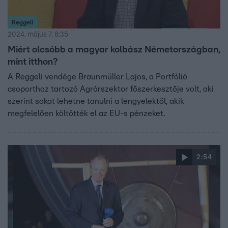
Reggeli
2024. május 7. 8:35
Miért olcsóbb a magyar kolbász Németországban,
mint itthon?
A Reggeli vendége Braunmüller Lajos, a Portfólió
csoporthoz tartozó Agrárszektor főszerkesztője volt, aki
szerint sokat lehetne tanulni a lengyelektől, akik
megfelelően költötték el az EU-s pénzeket.
2:54