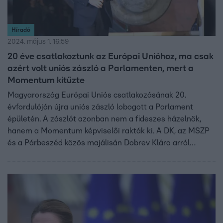
Híradó
2024. május 1. 16:59
20 éve csatlakoztunk az Európai Unióhoz, ma csak
azért volt uniós zászló a Parlamenten, mert a
Momentum kitűzte
Magyarország Európai Uniós csatlakozásának 20.
évfordulóján újra uniós zászló lobogott a Parlament
épületén. A zászlót azonban nem a fideszes házelnök,
hanem a Momentum képviselői rakták ki. A DK, az MSZP
és a Párbeszéd közös majálisán Dobrev Klára arról
beszélt: meg kell védeni a csatlakozást, mert a kormány ki
akarja vezetni az országot az unióból. A Fidesz szerint
viszont a 20 évvel ezelőtt nem ez volt a megállapodás az
unióval.