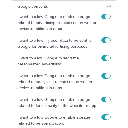
Google consents
Külföld
I want to allow Google to enable storage
2024. február 27. 14:00
related to advertising like cookies on web or
Magyarország behódolt a Nyugatnak – így
device identifiers in apps.
reagáltak Moszkvában a svéd NATO-tagság
ratifikálására
I want to allow my user data to be sent to
Google for online advertising purposes.
A svéd NATO-csatlakozás magyar ratifikálásával
Konsztantyin Koszacsov szerint csapás érte az európai
I want to allow Google to send me
biztonságot.
personalized advertising.
I want to allow Google to enable storage
related to analytics like cookies on web or
device identifiers in apps.
I want to allow Google to enable storage
related to functionality of the website or app.
I want to allow Google to enable storage
related to personalization.