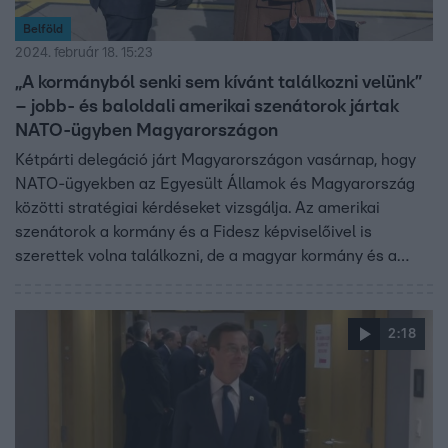
Belföld
2024. február 18. 15:23
„A kormányból senki sem kívánt találkozni velünk”
– jobb- és baloldali amerikai szenátorok jártak
NATO-ügyben Magyarországon
Kétpárti delegáció járt Magyarországon vasárnap, hogy
NATO-ügyekben az Egyesült Államok és Magyarország
közötti stratégiai kérdéseket vizsgálja. Az amerikai
szenátorok a kormány és a Fidesz képviselőivel is
szerettek volna találkozni, de a magyar kormány és a
nagyobbik kormánypárt nem volt hajlandó fogadni őket.
Chris Murphy demokrata szenátor szerint ilyen
fogadtatásban egy szövetséges ország részéről még
2:18
sohasem volt része, és ezt érezhetően nem dicséretnek
szánta.