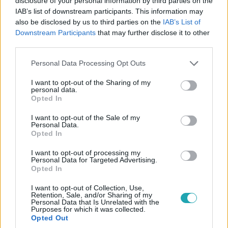
disclosure of your personal information by third parties on the
IAB’s list of downstream participants. This information may
also be disclosed by us to third parties on the
IAB’s List of
Belföld
Downstream Participants
that may further disclose it to other
2024. március 5. 16:37
third parties.
Sulyok Tamás meghozta első döntését
Please note that this website/app uses one or more Google
köztársasági elnökként
Personal Data Processing Opt Outs
services and may gather and store information including but
Sulyok Tamás a svéd NATO-csatlakozásáról szóló
not limited to your visit or usage behaviour. You may click to
I want to opt-out of the Sharing of my
personal data.
parlamenti döntéssel kezdte a munkáját. Nem dobta
grant or deny consent to Google and its third-party tags to
Opted In
vissza.
use your data for below specified purposes in below Google
consent section.
I want to opt-out of the Sale of my
Personal Data.
Opted In
I want to opt-out of processing my
Personal Data for Targeted Advertising.
Opted In
I want to opt-out of Collection, Use,
Retention, Sale, and/or Sharing of my
Personal Data that Is Unrelated with the
Purposes for which it was collected.
Opted Out