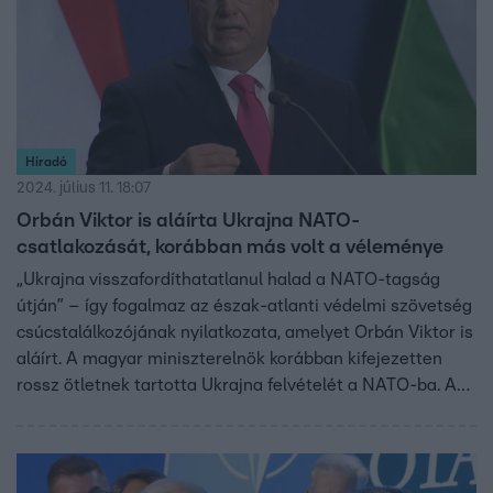
Híradó
2024. július 11. 18:07
Orbán Viktor is aláírta Ukrajna NATO-
csatlakozását, korábban más volt a véleménye
„Ukrajna visszafordíthatatlanul halad a NATO-tagság
útján” – így fogalmaz az észak-atlanti védelmi szövetség
csúcstalálkozójának nyilatkozata, amelyet Orbán Viktor is
aláírt. A magyar miniszterelnök korábban kifejezetten
rossz ötletnek tartotta Ukrajna felvételét a NATO-ba. A
kormány nem válaszolt arra a kérdésünkre, hogy miért
változott meg Orbán Viktor véleménye az ügyben.