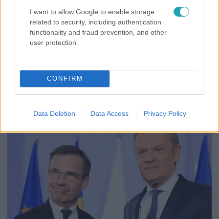
I want to allow Google to enable storage
related to security, including authentication
Külföld
functionality and fraud prevention, and other
2024. február 26. 20:17
user protection.
Ulf Kristersson: Svédország most feladja 200 éves
semlegességét
Az Egyesült Államok, az Egyesült Királyság, Németország
CONFIRM
és Franciaország is üdvözölte a svéd NATO-csatlakozás
magyar ratifikálását.
Data Deletion
Data Access
Privacy Policy