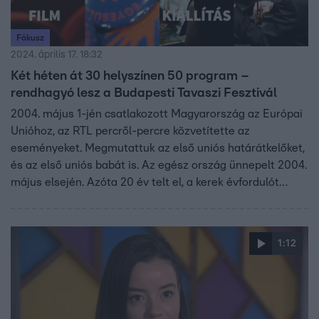
Fókusz
2024. április 17. 18:32
Két héten át 30 helyszínen 50 program –
rendhagyó lesz a Budapesti Tavaszi Fesztivál
2004. május 1-jén csatlakozott Magyarország az Európai
Unióhoz, az RTL percről-percre közvetítette az
eseményeket. Megmutattuk az első uniós határátkelőket,
és az első uniós babát is. Az egész ország ünnepelt 2004.
május elsején. Azóta 20 év telt el, a kerek évfordulót
Budapest rendhagyó fesztivállal ünnepli idén.
1:12