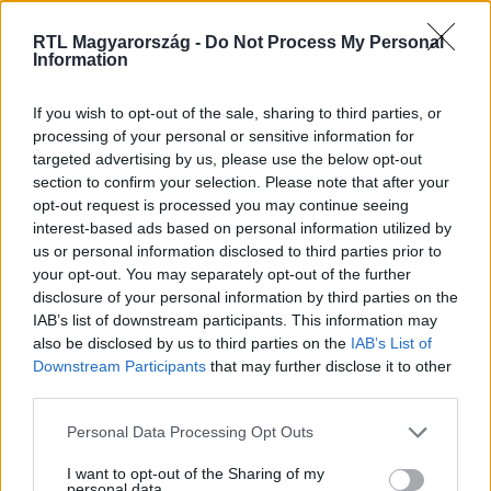
RTL Magyarország -
Do Not Process My Personal
Itt állítsd be, hogy az RTL.hu az elsők között
Information
legyen a Google-találatokban!
If you wish to opt-out of the sale, sharing to third parties, or
processing of your personal or sensitive information for
targeted advertising by us, please use the below opt-out
section to confirm your selection. Please note that after your
opt-out request is processed you may continue seeing
interest-based ads based on personal information utilized by
us or personal information disclosed to third parties prior to
your opt-out. You may separately opt-out of the further
disclosure of your personal information by third parties on the
IAB’s list of downstream participants. This information may
also be disclosed by us to third parties on the
IAB’s List of
Kövess minket, és értesülj a friss hírekről a
Downstream Participants
that may further disclose it to other
Facebookon is!
third parties.
Please note that this website/app uses one or more Google
Personal Data Processing Opt Outs
Követem
services and may gather and store information including but
not limited to your visit or usage behaviour. You may click to
I want to opt-out of the Sharing of my
personal data.