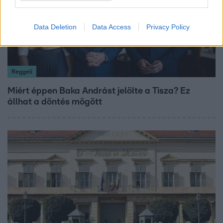
Data Deletion
Data Access
Privacy Policy
Reggeli
Miért éppen Baka Andrást jelölte a Tisza? Ez
állhat a döntés mögött