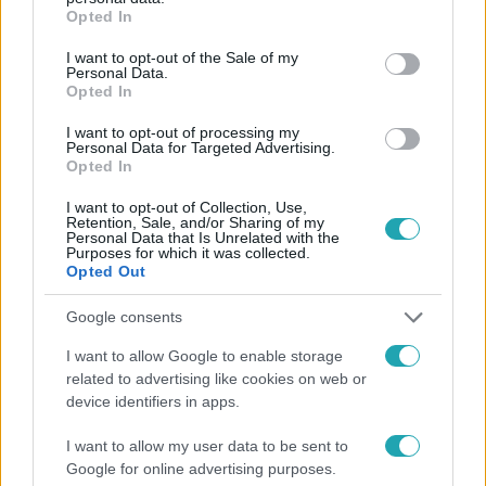
grant or deny consent to Google and its third-party tags to
Opted In
use your data for below specified purposes in below Google
consent section.
I want to opt-out of the Sale of my
Personal Data.
Opted In
#
HÍRADÓ
#
ADÁSRÉSZLETEK
#
VIDEÓ
I want to opt-out of processing my
#
TISZA PÁRT
#
MAGYAR PÉTER
#
BESZÉD
Personal Data for Targeted Advertising.
Opted In
#
SZÉKESFEHÉRVÁR
#
KRITIKA
#
KAMPÁNY
I want to opt-out of Collection, Use,
#
UKRAJNA
#
CSATLAKOZÁS
#
EURÓPAI UNIÓ
Retention, Sale, and/or Sharing of my
Personal Data that Is Unrelated with the
Purposes for which it was collected.
#
KÉTHARMADOS TÖBBSÉG
Opted Out
Google consents
I want to allow Google to enable storage
related to advertising like cookies on web or
device identifiers in apps.
Népszerű
I want to allow my user data to be sent to
Google for online advertising purposes.