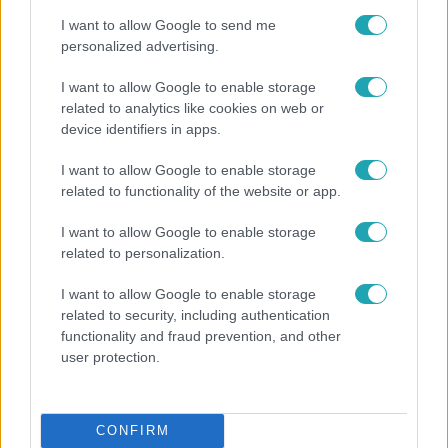
I want to allow Google to send me
personalized advertising.
2:27
I want to allow Google to enable storage
related to analytics like cookies on web or
device identifiers in apps.
I want to allow Google to enable storage
related to functionality of the website or app.
I want to allow Google to enable storage
Híradó
related to personalization.
Videón, ahogy átúszik a Dunán a Kossuth térre
I want to allow Google to enable storage
tévedt vaddisznó
related to security, including authentication
functionality and fraud prevention, and other
user protection.
9:18
CONFIRM