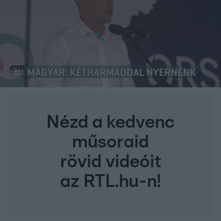
Nézd a kedvenc
műsoraid
rövid videóit
az RTL.hu-n!