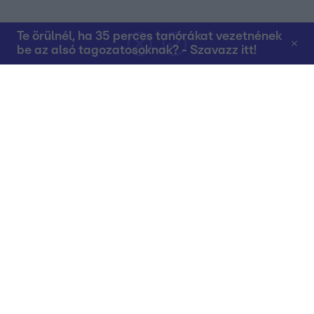
Te örülnél, ha 35 perces tanórákat vezetnének
be az alsó tagozatosoknak? - Szavazz itt!
Rólunk
Teljes adások az RTL+-on