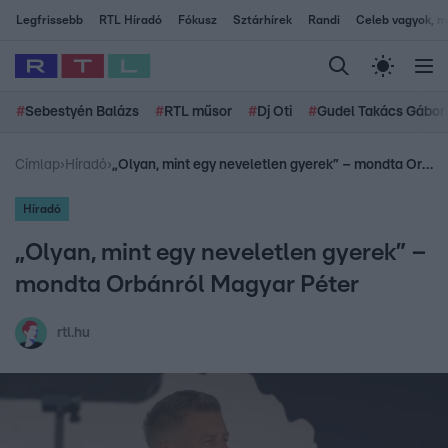
Legfrissebb
RTL Híradó
Fókusz
Sztárhírek
Randi
Celeb vagyok, me
#
Sebestyén Balázs
#
RTL műsor
#
Dj Oti
#
Gudel Takács Gábor
Címlap
›
Híradó
›
„Olyan, mint egy neveletlen gyerek” – mondta Orbánról Magyar Péter
Híradó
„Olyan, mint egy neveletlen gyerek” –
mondta Orbánról Magyar Péter
rtl.hu