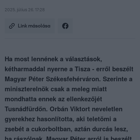
2025. július 26. 17:28
Link másolása
Ha most lennének a választások,
kétharmaddal nyerne a Tisza - erről beszélt
Magyar Péter Székesfehérváron. Szerinte a
miniszterelnök csak a meleg miatt
mondhatta ennek az ellenkezőjét
Tusnádfürdőn. Orbán Viktort neveletlen
gyerekhez hasonlította, aki teletömi a
zsebét a cukorboltban, aztán durcás lesz,
ha rászólnak. Magyar Péter arról is beszélt,