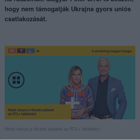
hogy nem támogatják Ukrajna gyors uniós
csatlakozását.
Nézd vissza a Híradó adásait az RTL+ felületén!