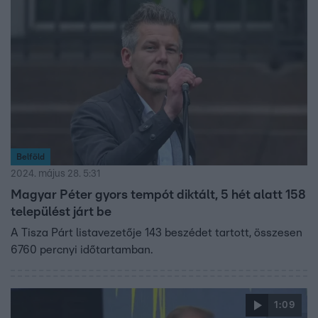
Belföld
2024. május 28. 5:31
Magyar Péter gyors tempót diktált, 5 hét alatt 158
települést járt be
A Tisza Párt listavezetője 143 beszédet tartott, összesen
6760 percnyi időtartamban.
1:09