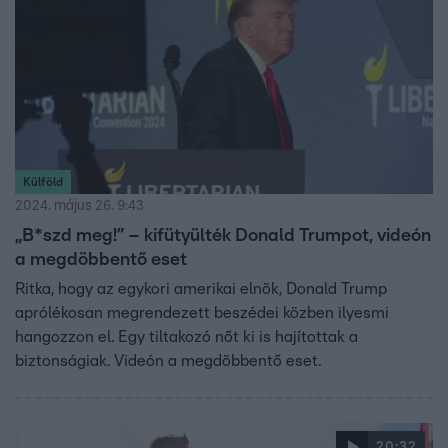
Külföld
2024. május 26. 9:43
„B*szd meg!” – kifütyülték Donald Trumpot, videón
a megdöbbentő eset
Ritka, hogy az egykori amerikai elnök, Donald Trump
aprólékosan megrendezett beszédei közben ilyesmi
hangozzon el. Egy tiltakozó nőt ki is hajítottak a
biztonságiak. Videón a megdöbbentő eset.
20:32