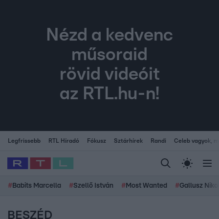
Nézd a kedvenc
műsoraid
rövid videóit
az RTL.hu-n!
Legfrissebb
RTL Híradó
Fókusz
Sztárhírek
Randi
Celeb vagyok, me
#
Babits Marcella
#
Szellő István
#
Most Wanted
#
Gallusz Niko
BESZÉD