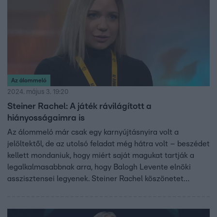
Az álommeló
2024. május 3. 19:20
Steiner Rachel: A játék rávilágított a
hiányosságaimra is
Az álommeló már csak egy karnyújtásnyira volt a
jelöltektől, de az utolsó feladat még hátra volt – beszédet
kellett mondaniuk, hogy miért saját magukat tartják a
legalkalmasabbnak arra, hogy Balogh Levente elnöki
asszisztensei legyenek. Steiner Rachel köszönetet
mondott az elnök úrnak és a segítőknek egyaránt, majd
kitért arra, hogy milyen erősségei vannak, aminek Balogh
Levente is hasznát vehetné az üzleti világban.