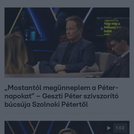
„Mostantól megünneplem a Péter-
napokat” – Geszti Péter szívszorító
búcsúja Szolnoki Pétertől
1:02