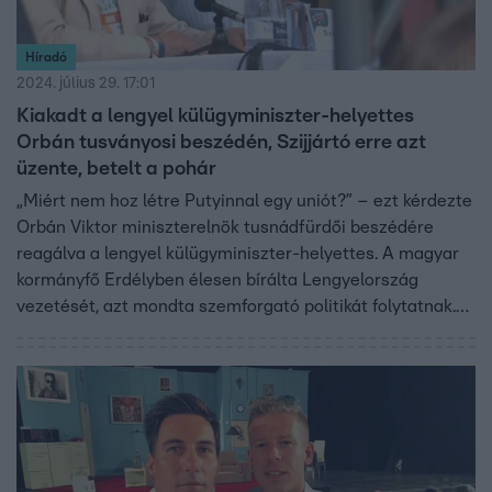
Híradó
2024. július 29. 17:01
Kiakadt a lengyel külügyminiszter-helyettes
Orbán tusványosi beszédén, Szijjártó erre azt
üzente, betelt a pohár
„Miért nem hoz létre Putyinnal egy uniót?” – ezt kérdezte
Orbán Viktor miniszterelnök tusnádfürdői beszédére
reagálva a lengyel külügyminiszter-helyettes. A magyar
kormányfő Erdélyben élesen bírálta Lengyelország
vezetését, azt mondta szemforgató politikát folytatnak.
Szijjártó Péter külügyminiszter azt üzente lengyel
kollégájának: betelt a pohár.