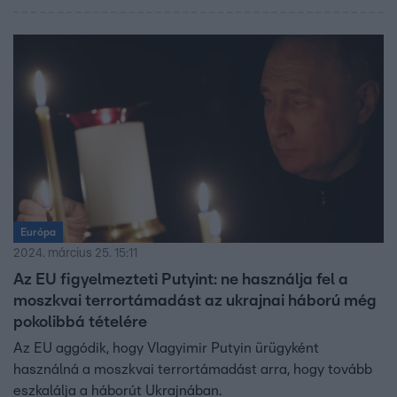
Európa
2024. március 25. 15:11
Az EU figyelmezteti Putyint: ne használja fel a
moszkvai terrortámadást az ukrajnai háború még
pokolibbá tételére
Az EU aggódik, hogy Vlagyimir Putyin ürügyként
használná a moszkvai terrortámadást arra, hogy tovább
eszkalálja a háborút Ukrajnában.