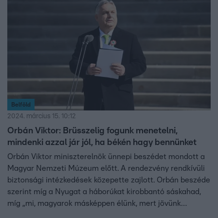
Belföld
2024. március 15. 10:12
Orbán Viktor: Brüsszelig fogunk menetelni,
mindenki azzal jár jól, ha békén hagy bennünket
Orbán Viktor miniszterelnök ünnepi beszédet mondott a
Magyar Nemzeti Múzeum előtt. A rendezvény rendkívüli
biztonsági intézkedések közepette zajlott. Orbán beszéde
szerint míg a Nyugat a háborúkat kirobbantó sáskahad,
míg „mi, magyarok másképpen élünk, mert jövünk
valahonnan, és tartunk valahova”. A magyarokat szerinte