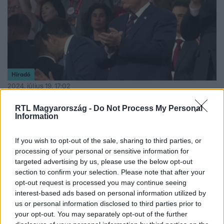
Híradó
2024. július 19. 17:02
Hivatalosan is Donald Trump a republikánusok
RTL Magyarország -
Do Not Process My Personal
elnökjelöltje – Orbánt is említette beszédében
Information
Már hivatalosan is Donald Trump a republikánusok
elnökjelöltje. A korábbi amerikai elnök a jelölőgyűlés
If you wish to opt-out of the sale, sharing to third parties, or
processing of your personal or sensitive information for
utolsó napján mondott beszédet, először az ellene
targeted advertising by us, please use the below opt-out
elkövetett fegyveres támadás óta. Mondandója elején a
section to confirm your selection. Please note that after your
merénylet pillanatait idézte fel, de szót ejtett a tervezett
opt-out request is processed you may continue seeing
gazdasági intézkedésekről, az illegális bevándorlásról és
interest-based ads based on personal information utilized by
Orbán Viktor miniszterelnököt is méltatta, akit kemény
us or personal information disclosed to third parties prior to
fickónak nevezett.
your opt-out. You may separately opt-out of the further
2:29