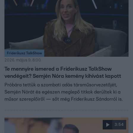
Friderikusz TalkShow
2026. május 9. 8:00
Te mennyire ismered a Friderikusz TalkShow
vendégeit? Semjén Nóra kemény kihívást kapott
Próbára tettük a szombati adás társműsorvezetőjét,
Semjén Nórát és egészen meglepő titkok derültek ki a
műsor szereplőiről — sőt még Friderikusz Sándorról is.
3:54