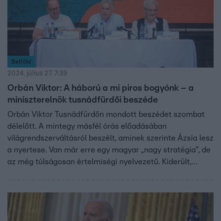
Belföld
2024. július 27. 7:39
Orbán Viktor: A háború a mi piros bogyónk – a
miniszterelnök tusnádfürdői beszéde
Orbán Viktor Tusnádfürdőn mondott beszédet szombat
délelőtt. A mintegy másfél órás előadásában
világrendszerváltásról beszélt, aminek szerinte Ázsia lesz
a nyertese. Van már erre egy magyar „nagy stratégia”, de
az még túlságosan értelmiségi nyelvezetű. Kiderült,
Orbán Viktor szinte mindent egy lapra tett fel,
nevezetesen arra, hogy Donald Trump nyeri a novemberei
amerikai elnökválasztást. Szerinte Ukrajna soha nem lesz
az sem az Európai Unió, sem pedig a NATO tagja, egyre
többen állnak Oroszország mellé, a lengyelek pedig el