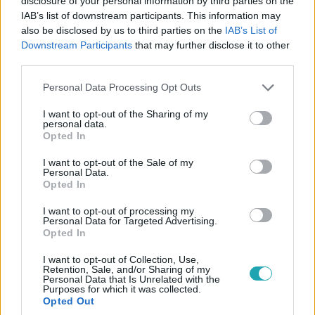
disclosure of your personal information by third parties on the
IAB’s list of downstream participants. This information may
also be disclosed by us to third parties on the
IAB’s List of
Downstream Participants
that may further disclose it to other
third parties.
Please note that this website/app uses one or more Google
Personal Data Processing Opt Outs
services and may gather and store information including but
not limited to your visit or usage behaviour. You may click to
I want to opt-out of the Sharing of my
personal data.
grant or deny consent to Google and its third-party tags to
Híradó
Opted In
use your data for below specified purposes in below Google
2024. június 10. 16:34
consent section.
I want to opt-out of the Sale of my
Orbán Viktor: Mindkét választást megnyertük
Personal Data.
Opted In
Kettős győzelemről beszélt Orbán Viktor hajnali
választási értékelőjében: szerinte a Fidesz a régi és az új
I want to opt-out of processing my
Personal Data for Targeted Advertising.
ellenfelét is legyőzte az európai parlamenti listás
Opted In
eredmények alapján és az önkormányzati választási
eredményből is azt a következtetést vonta le, hogy
I want to opt-out of Collection, Use,
Retention, Sale, and/or Sharing of my
jobban jöttek ki a kormánypártok. A Fidesz-KDNP
Personal Data that Is Unrelated with the
Purposes for which it was collected.
szövetségre több mint 2 millióan szavaztak, ami abszolút
Opted Out
rekord az EP-választások történetében, a rendkívül