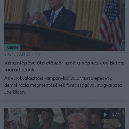
fognak bukni.
Külföld
2024. július 25. 4:44
Visszalépése óta először szólt a néphez Joe Biden:
marad elnök
Az elnökválasztási kampányból való visszalépését a
demokrácia megmentésének fontosságával magyarázta
Joe Biden.
2:11