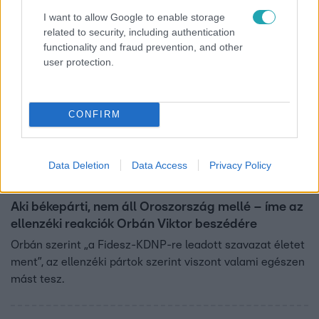
elveszik a magyarok munkáját. Beszélt arról is, hogy a
I want to allow Google to enable storage
járvány idején magyarok tízezreit hagyták meghalni.
related to security, including authentication
functionality and fraud prevention, and other
user protection.
CONFIRM
Data Deletion
Data Access
Privacy Policy
Belföld
2024. június 1. 17:00
Aki békepárti, nem áll Oroszország mellé – íme az
ellenzéki reakciók Orbán Viktor beszédére
Orbán szerint „a Fidesz-KDNP-re leadott szavazat életet
ment”, az ellenzéki pártok szerint viszont valami egészen
mást tesz.