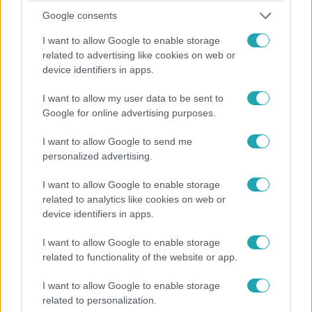
magas részvétel miatt azonban ez az eddigi legrosszabb,
Google consents
45 százalék alatti arányt jelentette számukra.
I want to allow Google to enable storage
related to advertising like cookies on web or
device identifiers in apps.
I want to allow my user data to be sent to
Google for online advertising purposes.
I want to allow Google to send me
Belföld
personalized advertising.
2024. június 8. 14:15
Magyar Péter: Sokszor hibáztam, más lettem az
I want to allow Google to enable storage
út végére
related to analytics like cookies on web or
device identifiers in apps.
Rendkívül hosszú beszéddel zárta a kampányt a Hősök
terén tartott tömeggyűlésen Magyar Péter, aki Varga
I want to allow Google to enable storage
Judit miniszter volt férjéből politikai tényező lett az
related to functionality of the website or app.
elmúlt hónapokban. Szerinte Orbán Viktor a
menekültválság óta „rettegésben tartja a népét”,
I want to allow Google to enable storage
related to personalization.
miközben a kormány maga telepít be bevándorlókat, akik