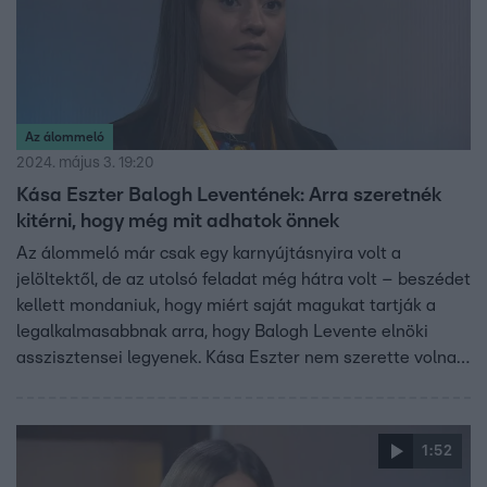
Az álommeló
2024. május 3. 19:20
Kása Eszter Balogh Leventének: Arra szeretnék
kitérni, hogy még mit adhatok önnek
Az álommeló már csak egy karnyújtásnyira volt a
jelöltektől, de az utolsó feladat még hátra volt – beszédet
kellett mondaniuk, hogy miért saját magukat tartják a
legalkalmasabbnak arra, hogy Balogh Levente elnöki
asszisztensei legyenek. Kása Eszter nem szerette volna
ismételni azokat, amiket az önéletrajzából és az elmúlt
hat hétben nyújtott teljesítményéből már amúgy is
megtudhattunk róla, ezért inkább azokra tért ki, amiket
1:52
még rejtegetett Levente és a segítők elől.