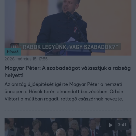
Híradó
2026. március 15. 17:55
Magyar Péter: A szabadságot választjuk a rabság
helyett!
Az ország újjáépítését ígérte Magyar Péter a nemzeti
ünnepen a Hősök terén elmondott beszédében. Orbán
Viktort a múltban ragadt, rettegő császárnak nevezte.
3:41