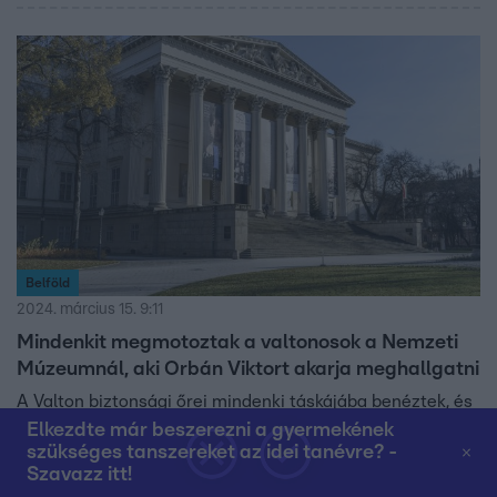
nem az teszi szabaddá, hogy mindenki azt csinálja,
amihez kedve van, hanem a célok. Egyszerre vagyunk
katedrálisépítők és tüske a köröm alatt.
Belföld
2024. március 15. 9:11
Mindenkit megmotoztak a valtonosok a Nemzeti
Múzeumnál, aki Orbán Viktort akarja meghallgatni
A Valton biztonsági őrei mindenki táskájába benéztek, és
a ruhájukat is átvizsgálták.
Elkezdte már beszerezni a gyermekének
szükséges tanszereket az idei tanévre? -
Szavazz itt!