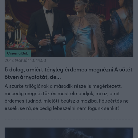
CinemaKlub
2017. február 10. 14:50
5 dolog, amiért tényleg érdemes megnézni A sötét
ötven árnyalatát, de…
A szürke trilógiának a második része is megérkezett,
mi pedig megnéztük és most elmondjuk, mi az, amit
érdemes tudnod, mielőtt beülsz a moziba. Félreértés ne
essék: se rá, se pedig lebeszélni nem fogunk senkit!