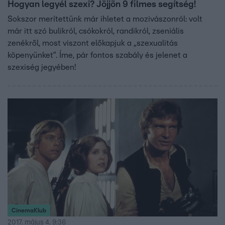
Hogyan legyél szexi? Jöjjön 9 filmes segítség!
Sokszor merítettünk már ihletet a mozivászonról: volt
már itt szó bulikról, csókokról, randikról, zseniális
zenékről, most viszont előkapjuk a „szexualitás
köpenyünket”. Íme, pár fontos szabály és jelenet a
szexiség jegyében!
CinemaKlub
2017. május 4. 9:36