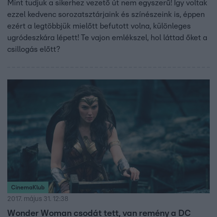
Mint tudjuk a sikerhez vezető út nem egyszerű! Így voltak
ezzel kedvenc sorozatsztárjaink és színészeink is, éppen
ezért a legtöbbjük mielőtt befutott volna, különleges
ugródeszkára lépett! Te vajon emlékszel, hol láttad őket a
csillogás előtt?
CinemaKlub
2017. május 31. 12:38
Wonder Woman csodát tett, van remény a DC