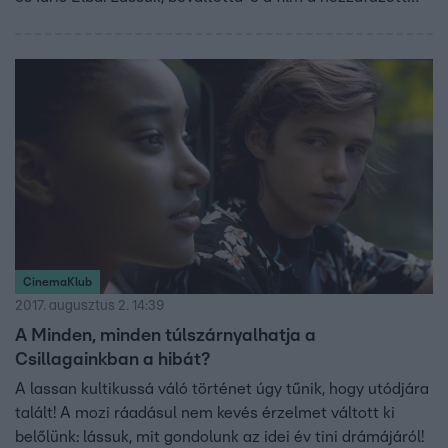
reményeinket!
CinemaKlub
2017. augusztus 2. 14:39
A Minden, minden túlszárnyalhatja a
Csillagainkban a hibát?
A lassan kultikussá váló történet úgy tűnik, hogy utódjára
talált! A mozi ráadásul nem kevés érzelmet váltott ki
belőlünk: lássuk, mit gondolunk az idei év tini drámájáról!