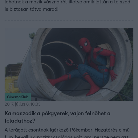
lehetnek a mozik vásznairól, illetve amik láttán a te szád
is biztosan tátva marad!
CinemaKlub
2017. július 6. 10:33
Kamaszodik a pókgyerek, vajon felnőhet a
feladathoz?
A lerágott csontnak ígérkező Pókember-Hazatérés című
film, bevalljuk, pozitív csalódás volt, ami persze nem azt