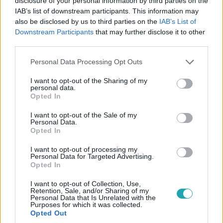
disclosure of your personal information by third parties on the
IAB’s list of downstream participants. This information may
CinemaKlub
also be disclosed by us to third parties on the
IAB’s List of
2017. március 31. 14:18
Downstream Participants
that may further disclose it to other
third parties.
Íme a csupasz valóság! Ismerd meg te is Ewan
McGregort!
Please note that this website/app uses one or more Google
Personal Data Processing Opt Outs
services and may gather and store information including but
Hogyan lett a moziimádó kisfiúból előbb drogfüggő a
not limited to your visit or usage behaviour. You may click to
I want to opt-out of the Sharing of my
vásznon, majd alkoholista a valóéletben? Hogy vált mégis
personal data.
grant or deny consent to Google and its third-party tags to
mindenki hősévé, Obi-Wan Kenobi-vá és lett a
Opted In
use your data for below specified purposes in below Google
magánéletét féltve őrző, a lányait pedig imádó, feminista
consent section.
I want to opt-out of the Sale of my
családapa? A Trainspotting sztárja, most tényleg mindent
Personal Data.
Opted In
megmutat!
I want to opt-out of processing my
Personal Data for Targeted Advertising.
Opted In
I want to opt-out of Collection, Use,
Retention, Sale, and/or Sharing of my
Personal Data that Is Unrelated with the
Purposes for which it was collected.
Opted Out