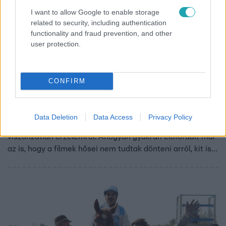
I want to allow Google to enable storage
related to security, including authentication
functionality and fraud prevention, and other
user protection.
CinemaKlub
2017. március 28. 14:21
Lássuk, a filmtörténet leghíresebb szerelmi
CONFIRM
háromszögeit!
Bizony a mozivászon nem egy sokoldalú szerelemnek
adott már helyet, legyen szó a giccsességig
Data Deletion
Data Access
Privacy Policy
elmerészkedő romantikus kapcsolatokról, vagy néhány
viszonzatlan érzelemről. Ahogyan gyakran előfordult már
az is, hogy a filmek hősei nem tudtak dönteni arról, kit is
szeretnek igazán! Mi összeszedtünk nektek tíz példát
arra, milyen, ha kettő helyett hárman vannak egy
„kapcsolatban”!