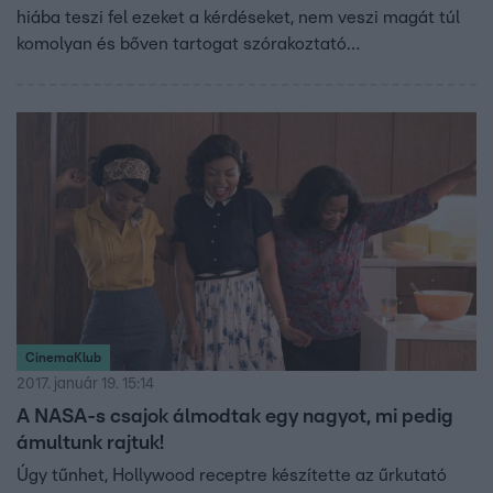
hiába teszi fel ezeket a kérdéseket, nem veszi magát túl
komolyan és bőven tartogat szórakoztató
meglepetéseket!
CinemaKlub
2017. január 19. 15:14
A NASA-s csajok álmodtak egy nagyot, mi pedig
ámultunk rajtuk!
Úgy tűnhet, Hollywood receptre készítette az űrkutató