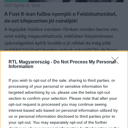
2017. április 13. 12:42
A Fast 8-ban fullba nyomják a Feláldozhatókat,
de azt kifejezetten jól csinálják!
A legújabb Halálos iramban-filmben minden benne van,
amit eddig megszokhattunk, miközben folyamatosan
újdonságokkal építik tovább a jó nőkkel és még jobb
autókkal körülvett kemény srácok sztoriját! Na de hova
tovább? Meddig nyomjuk még tövig a gázt?
RTL Magyarország -
Do Not Process My Personal
Information
If you wish to opt-out of the sale, sharing to third parties, or
processing of your personal or sensitive information for
targeted advertising by us, please use the below opt-out
section to confirm your selection. Please note that after your
opt-out request is processed you may continue seeing
interest-based ads based on personal information utilized by
us or personal information disclosed to third parties prior to
your opt-out. You may separately opt-out of the further