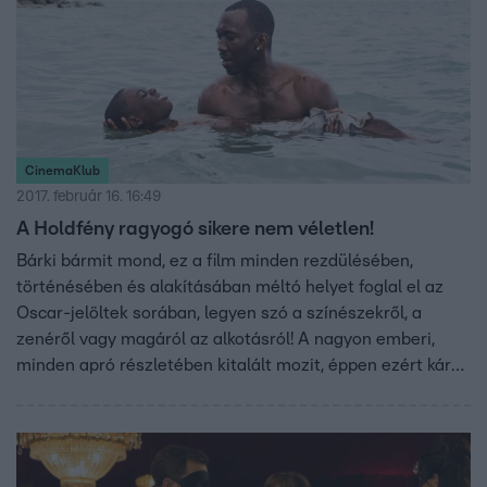
CinemaKlub
2017. február 16. 16:49
A Holdfény ragyogó sikere nem véletlen!
Bárki bármit mond, ez a film minden rezdülésében,
történésében és alakításában méltó helyet foglal el az
Oscar-jelöltek sorában, legyen szó a színészekről, a
zenéről vagy magáról az alkotásról! A nagyon emberi,
minden apró részletében kitalált mozit, éppen ezért kár
lenne kihagyni!