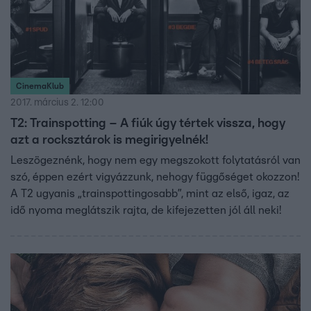
CinemaKlub
2017. március 2. 12:00
T2: Trainspotting – A fiúk úgy tértek vissza, hogy
azt a rocksztárok is megirigyelnék!
Leszögeznénk, hogy nem egy megszokott folytatásról van
szó, éppen ezért vigyázzunk, nehogy függőséget okozzon!
A T2 ugyanis „trainspottingosabb”, mint az első, igaz, az
idő nyoma meglátszik rajta, de kifejezetten jól áll neki!