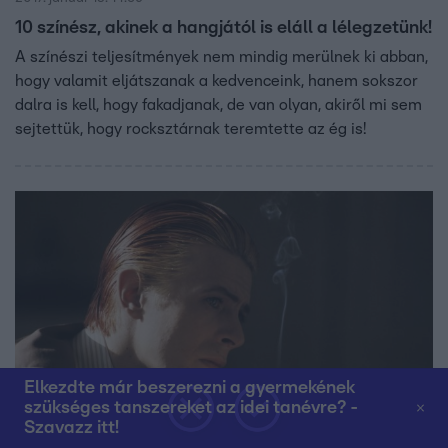
10 színész, akinek a hangjától is eláll a lélegzetünk!
A színészi teljesítmények nem mindig merülnek ki abban,
hogy valamit eljátszanak a kedvenceink, hanem sokszor
dalra is kell, hogy fakadjanak, de van olyan, akiről mi sem
sejtettük, hogy rocksztárnak teremtette az ég is!
Elkezdte már beszerezni a gyermekének
szükséges tanszereket az idei tanévre? -
CinemaKlub
Szavazz itt!
2017. január 10. 13:03