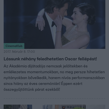
CinemaKlub
2017. február 8. 17:00
Lássunk néhány feledhetetlen Oscar fellépést!
Az Akadémia díjátadója nemcsak jelöltekben és
emlékezetes momentumokban, no meg persze hihetetlen
nyitányokban bővelkedik, hanem nívós performanszokban
sincs hiány az éves ceremónián! Éppen ezért
összegyűjtöttünk párat ezekből!