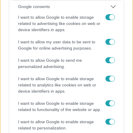
Google consents
I want to allow Google to enable storage
CinemaKlub
related to advertising like cookies on web or
device identifiers in apps.
2017. március 30. 14:13
10 film, amiknek a valódi hősei a gyerekek!
I want to allow my user data to be sent to
Mindnyájunknak szükségünk van példaképre, márpedig a
Google for online advertising purposes.
filmtörténet nem egy szuperhőssel rendelkezik, akinek
I want to allow Google to send me
szívesen bármelyikünk a bőrébe bújna. Viszont
personalized advertising.
hajlamosak vagyunk elfelejteni, hogy a legapróbbak is
lehetnek nagyok, éppen ezért most összegyűjtöttünk
I want to allow Google to enable storage
nektek néhány olyan alkotást, amiben a kisebbek is
related to analytics like cookies on web or
kulcsfontosságú szerephez jutottak!
device identifiers in apps.
I want to allow Google to enable storage
related to functionality of the website or app.
I want to allow Google to enable storage
related to personalization.