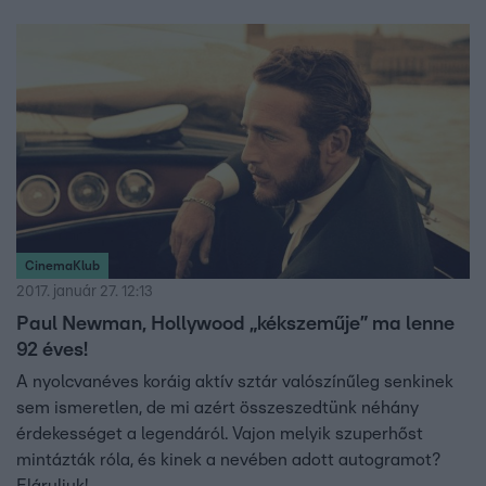
CinemaKlub
2017. január 27. 12:13
Paul Newman, Hollywood „kékszeműje” ma lenne
92 éves!
A nyolcvanéves koráig aktív sztár valószínűleg senkinek
sem ismeretlen, de mi azért összeszedtünk néhány
érdekességet a legendáról. Vajon melyik szuperhőst
mintázták róla, és kinek a nevében adott autogramot?