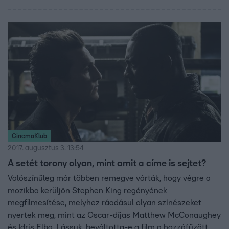
CinemaKlub
2017. augusztus 3. 13:54
A setét torony olyan, mint amit a címe is sejtet?
Valószínűleg már többen remegve várták, hogy végre a
mozikba kerüljön Stephen King regényének
megfilmesítése, melyhez ráadásul olyan színészeket
nyertek meg, mint az Oscar-díjas Matthew McConaughey
és Idris Elba. Lássuk, beváltotta-e a film a hozzáfűzött