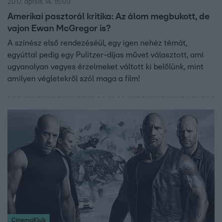
2017. április 14. 15:00
Amerikai pasztorál kritika: Az álom megbukott, de
vajon Ewan McGregor is?
A színész első rendezéséül, egy igen nehéz témát,
egyúttal pedig egy Pulitzer-díjas művet választott, ami
ugyanolyan vegyes érzelmeket váltott ki belőlünk, mint
amilyen végletekről szól maga a film!
CinemaKlub