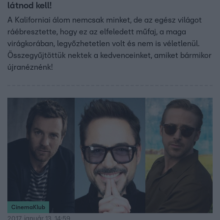
látnod kell!
A Kaliforniai álom nemcsak minket, de az egész világot
ráébresztette, hogy ez az elfeledett műfaj, a maga
virágkorában, legyőzhetetlen volt és nem is véletlenül.
Összegyűjtöttük nektek a kedvenceinket, amiket bármikor
újranéznénk!
CinemaKlub
2017. január 13. 14:59