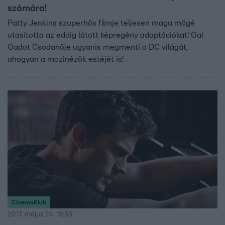
számára!
Patty Jenkins szuperhős filmje teljesen maga mögé
utasította az eddig látott képregény adaptációkat! Gal
Gadot Csodanője ugyanis megmenti a DC világát,
ahogyan a mozinézők estéjét is!
CinemaKlub
2017. május 24. 13:53