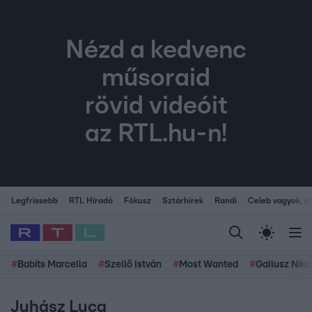
Nézd a kedvenc
műsoraid
rövid videóit
az RTL.hu-n!
Legfrissebb
RTL Híradó
Fókusz
Sztárhírek
Randi
Celeb vagyok, me
#
Babits Marcella
#
Szellő István
#
Most Wanted
#
Gallusz Niko
Juhász Luca