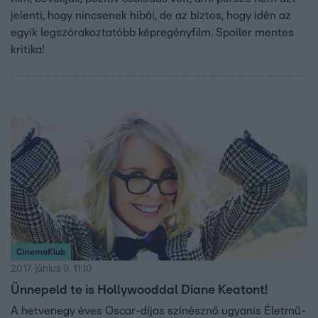
jelenti, hogy nincsenek hibái, de az biztos, hogy idén az
egyik legszórakoztatóbb képregényfilm. Spoiler mentes
kritika!
CinemaKlub
2017. június 9. 11:10
Ünnepeld te is Hollywooddal Diane Keatont!
A hetvenegy éves Oscar-díjas színésznő ugyanis Életmű-