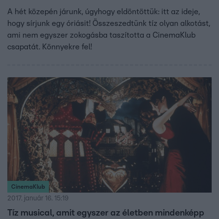
A hét közepén járunk, úgyhogy eldöntöttük: itt az ideje,
hogy sírjunk egy óriásit! Összeszedtünk tíz olyan alkotást,
ami nem egyszer zokogásba taszította a CinemaKlub
csapatát. Könnyekre fel!
CinemaKlub
2017. január 16. 15:19
Tíz musical, amit egyszer az életben mindenképp