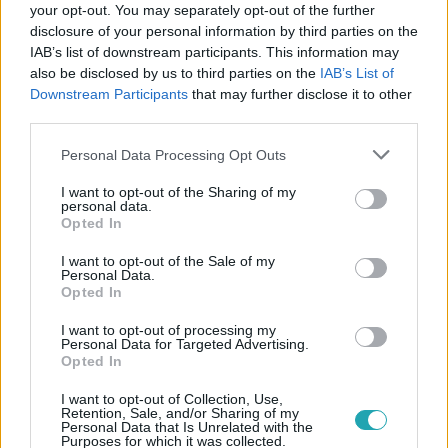
your opt-out. You may separately opt-out of the further
disclosure of your personal information by third parties on the
IAB’s list of downstream participants. This information may
also be disclosed by us to third parties on the
IAB’s List of
Downstream Participants
that may further disclose it to other
third parties.
#
CINEMAKLUB
#
FILMEK
#
SZTÁROK
Please note that this website/app uses one or more Google
Personal Data Processing Opt Outs
#
ROMANTIKA
#
JULIA ROBERTS
#
BRAD PITT
services and may gather and store information including but
not limited to your visit or usage behaviour. You may click to
I want to opt-out of the Sharing of my
#
DIPLOMA ELŐTT
#
SZENVEDÉLYEK VIHARÁBAN
personal data.
grant or deny consent to Google and its third-party tags to
Opted In
use your data for below specified purposes in below Google
consent section.
I want to opt-out of the Sale of my
Personal Data.
Opted In
I want to opt-out of processing my
Personal Data for Targeted Advertising.
Opted In
Népszerű
I want to opt-out of Collection, Use,
Retention, Sale, and/or Sharing of my
Personal Data that Is Unrelated with the
Purposes for which it was collected.