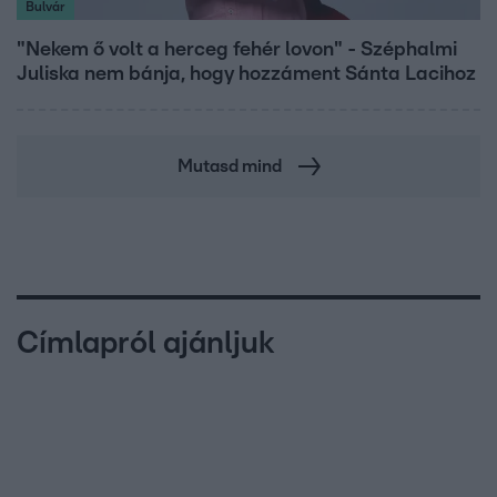
Bulvár
"Nekem ő volt a herceg fehér lovon" - Széphalmi
Juliska nem bánja, hogy hozzáment Sánta Lacihoz
Mutasd mind
Címlapról ajánljuk