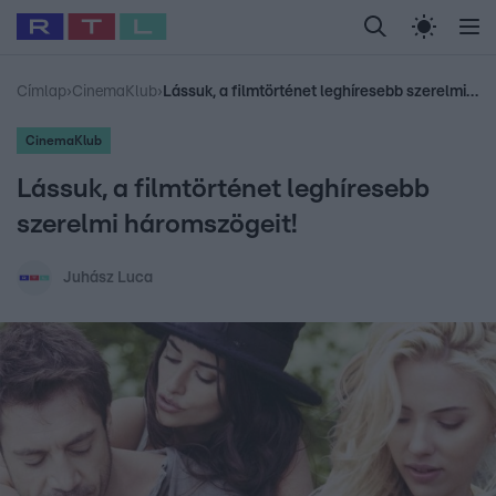
Legfrissebb
RTL Híradó
Fókusz
Sztárhírek
Randi
Celeb vagyok, me
#
Babits Marcella
#
Szellő István
#
Most Wanted
#
Gallusz Niko
Címlap
›
CinemaKlub
›
Lássuk, a filmtörténet leghíresebb szerelmi háromszögeit!
CinemaKlub
Lássuk, a filmtörténet leghíresebb
szerelmi háromszögeit!
Juhász Luca