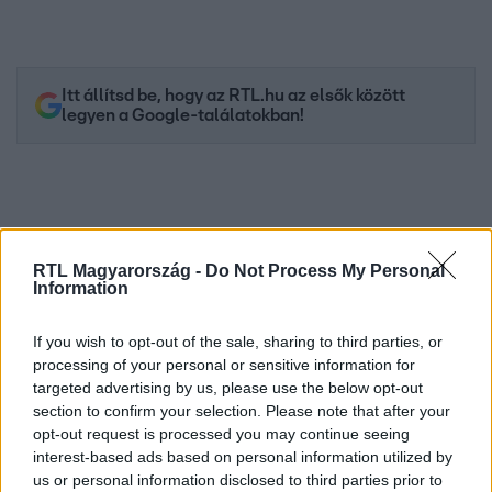
Itt állítsd be, hogy az RTL.hu az elsők között
legyen a Google-találatokban!
RTL Magyarország -
Do Not Process My Personal
Information
If you wish to opt-out of the sale, sharing to third parties, or
processing of your personal or sensitive information for
targeted advertising by us, please use the below opt-out
Kövess minket, és értesülj a friss hírekről a
section to confirm your selection. Please note that after your
Facebookon is!
opt-out request is processed you may continue seeing
interest-based ads based on personal information utilized by
us or personal information disclosed to third parties prior to
Követem