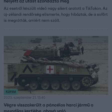
helyett az utast szondázta meg
Az esetről készült videó nagy sikert aratott a TikTokon. Az
új-zélandi rendőrség elismerte, hogy hibáztak, de a sofőrt
is megrótták, amiért nem szólt.
Külföld
2023. szeptember 21. 13:40
Végre visszakerült a páncélos harci jármű a
nyugdíjas kertjébe, ahová való