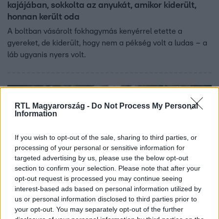
kajájában, sokkolta az anyukát, amikor kiderült,
honnan került oda
A boltban vásárolt fokhagymás kenyérrel etette a
gyereket, de kiderült, hogy nem a pékség volt a ludas – a
láb ugyanis nyers volt.
RTL Magyarország -
Do Not Process My Personal
Information
If you wish to opt-out of the sale, sharing to third parties, or
processing of your personal or sensitive information for
targeted advertising by us, please use the below opt-out
section to confirm your selection. Please note that after your
opt-out request is processed you may continue seeing
interest-based ads based on personal information utilized by
Külföld
us or personal information disclosed to third parties prior to
2024. április 23. 10:19
your opt-out. You may separately opt-out of the further