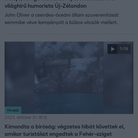
világhírű humorista Új-Zélandon
John Oliver a csendes-óceáni állam szuverenitását
semmibe véve kampányolt a búbos vöcsök mellett.
1:19
Híradó
2023. október 31. 18:12
Kimondta a bíróság: végzetes hibát követtek el,
amikor turistákat engedtek a Fehér-sziget