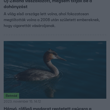
Új-Zéland visszakozott, mégsem tiltják be a
dohányzást
A világ első országa lett volna, ahol fokozatosan
megtiltották volna a 2008 után született embereknek,
hogy cigarettát vásároljanak.
Életmód
2023. november 15. 14:12
Hányó, röfögő madarat reptetett csúcsra a