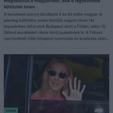
megtaláltuk a magyarokat, akik a legtávolabb
költöztek innen
A becslések szerint körülbelül 4 és fél millió magyar él
jelenleg külföldön, sokan közülük nagyon távol. Ha
képzeletben átfúrnánk Budapest alatt a Földet, akkor Új-
Zéland északkeleti része körül lyukadnánk ki. A Fókusz
riporterének több hónapnyi nyomozás és levelezés után
sikerült rátalálnia arra a két magyar családra, akik ezen a
területen élnek, vagyis a legmesszebb Magyarországtól.
Külföld