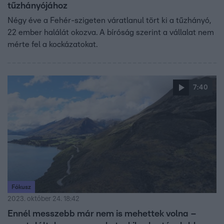
tűzhányójához
Négy éve a Fehér-szigeten váratlanul tört ki a tűzhányó,
22 ember halálát okozva. A bíróság szerint a vállalat nem
mérte fel a kockázatokat.
7:40
Fókusz
2023. október 24. 18:42
Ennél messzebb már nem is mehettek volna –