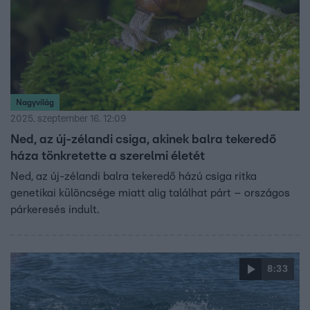
Nagyvilág
2025. szeptember 16. 12:09
Ned, az új-zélandi csiga, akinek balra tekeredő
háza tönkretette a szerelmi életét
Ned, az új-zélandi balra tekeredő házú csiga ritka
genetikai különcsége miatt alig találhat párt – országos
párkeresés indult.
8:33