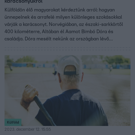
karácsonyukról
Külföldön élő magyarokat kérdeztünk arról: hogyan
ünnepelnek és arrafelé milyen különleges szokásokkal
várják a karácsonyt. Norvégiában, az északi-sarkkörtől
400 kilométerre, Altában él Aamot Bimbó Dóra és
családja. Dóra mesélt nekünk az országban lévő
hatalmas távolságokról, és a különböző méretű, formájú
manókról, amik mindent ellepnek karácsonykor.
Külföld
2023. december 12. 15:55