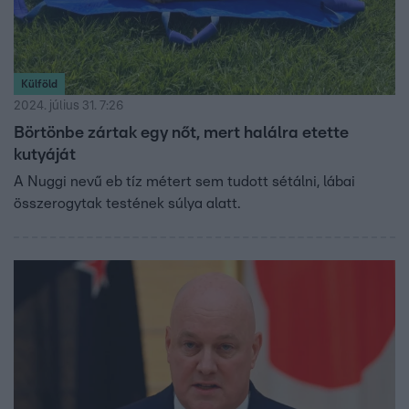
Külföld
2024. július 31. 7:26
Börtönbe zártak egy nőt, mert halálra etette
kutyáját
A Nuggi nevű eb tíz métert sem tudott sétálni, lábai
összerogytak testének súlya alatt.