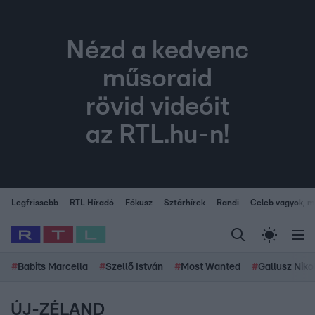
Nézd a kedvenc
műsoraid
rövid videóit
az RTL.hu-n!
Legfrissebb
RTL Híradó
Fókusz
Sztárhírek
Randi
Celeb vagyok, me
#
Babits Marcella
#
Szellő István
#
Most Wanted
#
Gallusz Niko
ÚJ-ZÉLAND