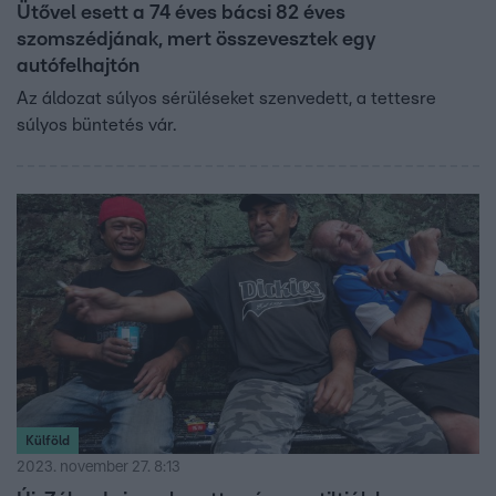
Ütővel esett a 74 éves bácsi 82 éves
szomszédjának, mert összevesztek egy
autófelhajtón
Az áldozat súlyos sérüléseket szenvedett, a tettesre
súlyos büntetés vár.
Külföld
2023. november 27. 8:13