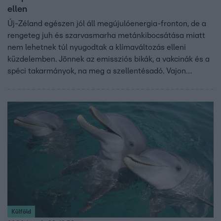
ellen
Új-Zéland egészen jól áll megújulóenergia-fronton, de a
rengeteg juh és szarvasmarha metánkibocsátása miatt
nem lehetnek túl nyugodtak a klímaváltozás elleni
küzdelemben. Jönnek az emissziós bikák, a vakcinák és a
spéci takarmányok, na meg a szellentésadó. Vajon
rávehetők-e a gazdák, hogy kisebb termetű és egyébként
drágábban tartható, ámde környezetbarát
szarvasmarhákat vegyenek?
Külföld