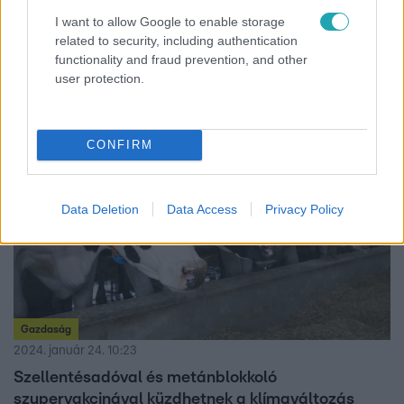
Nem szállhatott ki a repülőből, pohárba vizelt a
I want to allow Google to enable storage
részeg utas
related to security, including authentication
A mellette utazó nő és 15 éves lánya legnagyobb
functionality and fraud prevention, and other
megrökönyödésére.
user protection.
CONFIRM
Data Deletion
Data Access
Privacy Policy
Gazdaság
2024. január 24. 10:23
Szellentésadóval és metánblokkoló
szupervakcinával küzdhetnek a klímaváltozás