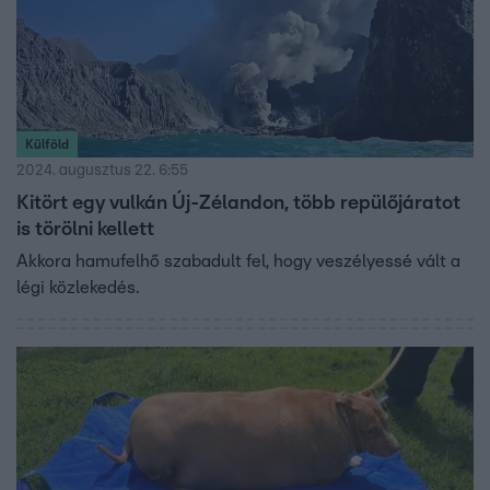
Külföld
2024. augusztus 22. 6:55
Kitört egy vulkán Új-Zélandon, több repülőjáratot
is törölni kellett
Akkora hamufelhő szabadult fel, hogy veszélyessé vált a
légi közlekedés.