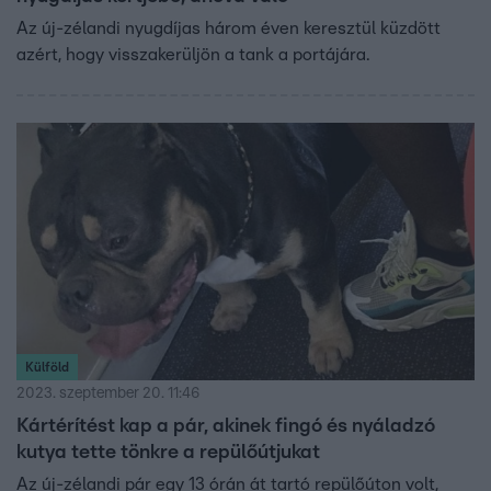
Az új-zélandi nyugdíjas három éven keresztül küzdött
azért, hogy visszakerüljön a tank a portájára.
Külföld
2023. szeptember 20. 11:46
Kártérítést kap a pár, akinek fingó és nyáladzó
kutya tette tönkre a repülőútjukat
Az új-zélandi pár egy 13 órán át tartó repülőúton volt,