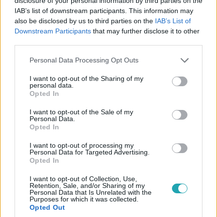
disclosure of your personal information by third parties on the
Nem voltak hajlandóak kórházba vinni a férfit a
IAB’s list of downstream participants. This information may
fenekén lévő tályog miatt, erre ő elrabolta a
also be disclosed by us to third parties on the
IAB’s List of
mentőautót az egyik mentőssel együtt
Downstream Participants
that may further disclose it to other
A dühös férfi egy fémráccsal törte be a mentőautó
third parties.
ablakát, elkötötte azt, majd kétszer is nekirohant vele egy
Please note that this website/app uses one or more Google
Personal Data Processing Opt Outs
motel falának. Közben az egyik mentős a hordágy alatt
services and may gather and store information including but
fohászkodott az életéért.
not limited to your visit or usage behaviour. You may click to
I want to opt-out of the Sharing of my
personal data.
grant or deny consent to Google and its third-party tags to
Opted In
use your data for below specified purposes in below Google
consent section.
I want to opt-out of the Sale of my
Personal Data.
Opted In
I want to opt-out of processing my
Personal Data for Targeted Advertising.
Opted In
I want to opt-out of Collection, Use,
Retention, Sale, and/or Sharing of my
Personal Data that Is Unrelated with the
Purposes for which it was collected.
Opted Out
Külföld