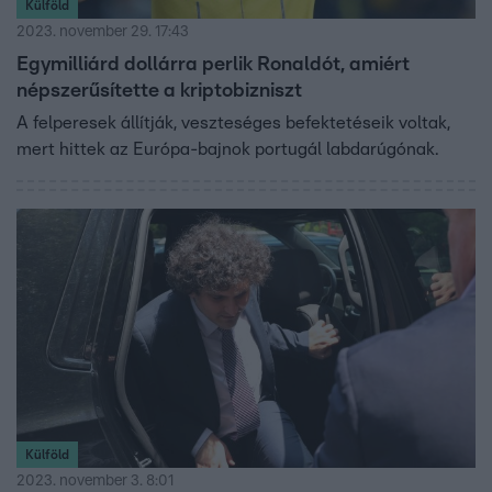
Külföld
2023. november 29. 17:43
Egymilliárd dollárra perlik Ronaldót, amiért
népszerűsítette a kriptobizniszt
A felperesek állítják, veszteséges befektetéseik voltak,
mert hittek az Európa-bajnok portugál labdarúgónak.
Külföld
2023. november 3. 8:01