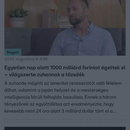
Reggeli
2024. augusztus 6. 6:48
Egyetlen nap alatt 1000 milliárd forintot égettek el
– világszerte zuhannak a tőzsdék
A zuhanás mögött az amerikai recessziótól való félelem
állhat, valamint a japán helyzet és a mesterséges
intelligencia körüli felhajtás lassulása. Ennek a három
tényezőnek az együttállása azt eredményezte, hogy
kevesebb mint 24 óra alatt 3 milliárd dollár tűnt el a
piacról. Ezt a helyzetet a forint is megérezte, ami
folyamatosan gyengül és egyre közelebb a 400 forintos