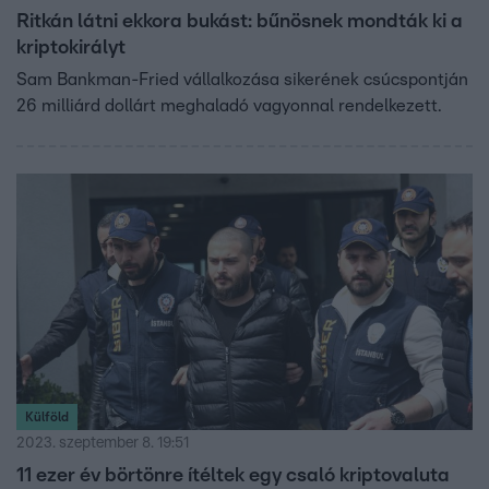
Ritkán látni ekkora bukást: bűnösnek mondták ki a
kriptokirályt
Sam Bankman-Fried vállalkozása sikerének csúcspontján
26 milliárd dollárt meghaladó vagyonnal rendelkezett.
Külföld
2023. szeptember 8. 19:51
11 ezer év börtönre ítéltek egy csaló kriptovaluta