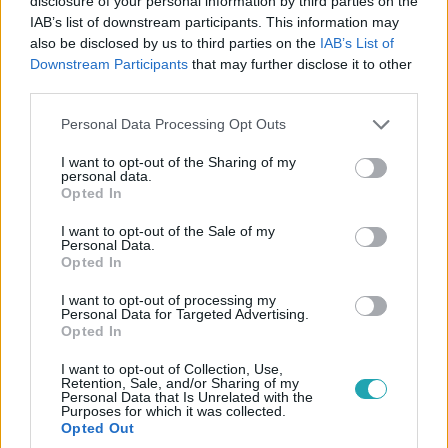
disclosure of your personal information by third parties on the
IAB’s list of downstream participants. This information may
also be disclosed by us to third parties on the
IAB’s List of
Downstream Participants
that may further disclose it to other
third parties.
Please note that this website/app uses one or more Google
Personal Data Processing Opt Outs
services and may gather and store information including but
Gazdaság
not limited to your visit or usage behaviour. You may click to
I want to opt-out of the Sharing of my
2024. február 6. 18:07
personal data.
grant or deny consent to Google and its third-party tags to
Opted In
Így úszik el a pénz: három zsebbevágó hiba, amit
use your data for below specified purposes in below Google
az emberek elkövetnek
consent section.
I want to opt-out of the Sale of my
Personal Data.
Olyan pénzügyi hibák miatt bukunk súlyos összegeket,
Opted In
amelyeket ismerünk, de mégis belecsúszunk.
I want to opt-out of processing my
Personal Data for Targeted Advertising.
Opted In
I want to opt-out of Collection, Use,
Retention, Sale, and/or Sharing of my
Personal Data that Is Unrelated with the
Purposes for which it was collected.
Opted Out