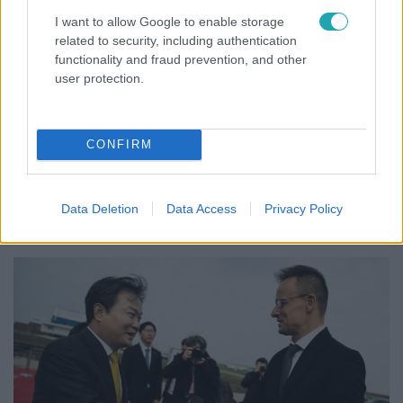
I want to allow Google to enable storage
related to security, including authentication
functionality and fraud prevention, and other
Külföld
user protection.
2024. január 14. 20:30
Palesztinpárti aktivistákat tartóztattak le, mert
állítólag nem engedték volna kinyitni a londoni
CONFIRM
tőzsdét
Egy brit sajtótermék rendőrségnek átadott információi
alapján történtek a letartóztatások.
Data Deletion
Data Access
Privacy Policy