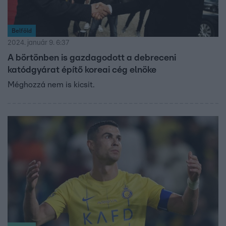
Belföld
2024. január 9. 6:37
A börtönben is gazdagodott a debreceni
katódgyárat építő koreai cég elnöke
Méghozzá nem is kicsit.