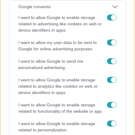
Google consents
I want to allow Google to enable storage
related to advertising like cookies on web or
device identifiers in apps.
Gazdaság
2024. január 31. 16:17
I want to allow my user data to be sent to
Google for online advertising purposes.
Komoly válság jelei mutatkoznak a H&M-nél
A világszerte jelenlévő ruházati lánc részvényei
I want to allow Google to send me
bezuhantak a tél eleji rossz eladási adatok hírére, a
personalized advertising.
vezérigazgató le is mondott.
I want to allow Google to enable storage
related to analytics like cookies on web or
device identifiers in apps.
I want to allow Google to enable storage
related to functionality of the website or app.
I want to allow Google to enable storage
related to personalization.