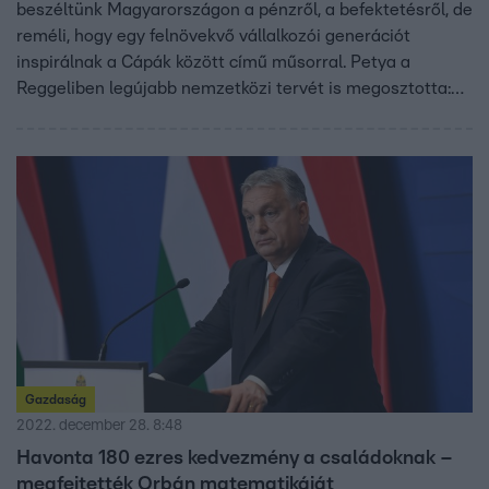
beszéltünk Magyarországon a pénzről, a befektetésről, de
reméli, hogy egy felnövekvő vállalkozói generációt
inspirálnak a Cápák között című műsorral. Petya a
Reggeliben legújabb nemzetközi tervét is megosztotta:
ezer cégbe szeretne befektetni egy profi csapattal az RTL
showműsorának cápája.
Gazdaság
2022. december 28. 8:48
Havonta 180 ezres kedvezmény a családoknak –
megfejtették Orbán matematikáját