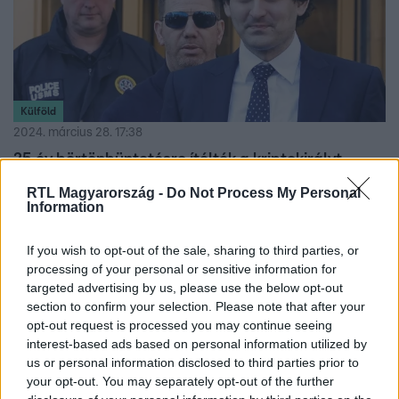
Külföld
2024. március 28. 17:38
25 év börtönbüntetésre ítélték a kriptokirályt
25 év börtönbüntetésre ítélték Sam Bankman-Friedet, az
RTL Magyarország -
Do Not Process My Personal
Information
FTX kriptotőzsde alapítóját, aki milliárdokat nyúlt le
ügyfeleitől. A férfi vállalkozása sikerének csúcspontján 26
milliárd dollárt meghaladó vagyonnal rendelkezett, a világ
If you wish to opt-out of the sale, sharing to third parties, or
processing of your personal or sensitive information for
leggazdagabb 30 év alatti vállalkozójaként tartották
targeted advertising by us, please use the below opt-out
számon.
section to confirm your selection. Please note that after your
opt-out request is processed you may continue seeing
interest-based ads based on personal information utilized by
us or personal information disclosed to third parties prior to
your opt-out. You may separately opt-out of the further