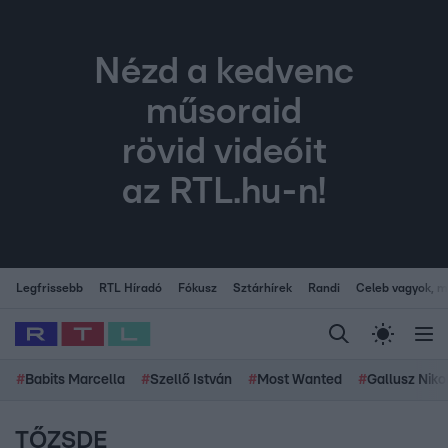
Nézd a kedvenc
műsoraid
rövid videóit
az RTL.hu-n!
Legfrissebb
RTL Híradó
Fókusz
Sztárhírek
Randi
Celeb vagyok, me
#
Babits Marcella
#
Szellő István
#
Most Wanted
#
Gallusz Niko
TŐZSDE