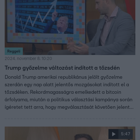
Reggeli
2024. november 8. 10:20
Trump győzelme változást indított a tőzsdén
Donald Trump amerikai republikánus jelölt győzelme
szerdán egy nap alatt jelentős mozgásokat indított el a
tőzsdéken. Rekordmagasságra emelkedett a bitcoin
árfolyama, miután a politikus választási kampánya során
ígéretet tett arra, hogy megválasztását követően jelentős
hangsúlyt fektet majd a kriptovalutákra. Sőt, még a Forint
árfolyama is normalizálódott az amerikai elnökválasztás
után. Hogy mindez mit jelent? Arról Németh Dávid,
5:47
közgazdász beszélt a Reggeliben.