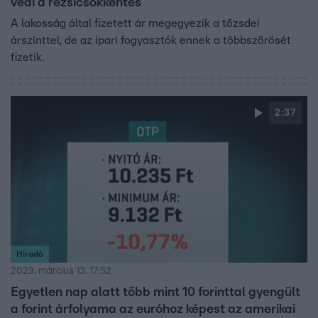
védi a rezsicsökkentés
A lakosság által fizetett ár megegyezik a tőzsdei
árszinttel, de az ipari fogyasztók ennek a többszörösét
fizetik.
2:37
Híradó
2023. március 13. 17:52
Egyetlen nap alatt több mint 10 forinttal gyengült
a forint árfolyama az euróhoz képest az amerikai