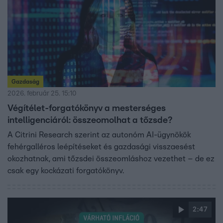
Gazdaság
2026. február 25. 15:10
Végítélet-forgatókönyv a mesterséges
intelligenciáról: összeomolhat a tőzsde?
A Citrini Research szerint az autonóm AI-ügynökök
fehérgalléros leépítéseket és gazdasági visszaesést
okozhatnak, ami tőzsdei összeomláshoz vezethet – de ez
csak egy kockázati forgatókönyv.
2:47