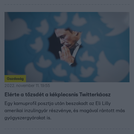
ám kiderült, hogy fiatal, tapasztalatlan vezetői nagyjából
semmihez sem értettek.
Gazdaság
2022. november 11. 19:55
Elérte a tőzsdét a kékplecsnis Twitterkáosz
Egy kamuprofil posztja után beszakadt az Eli Lilly
amerikai inzulingyár részvénye, és magával rántott más
gyógyszergyárakat is.