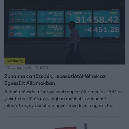
határ. Hogy mire számíthatunk, arról Nagy Viktorral, a
Portfolio.hu vezető elemzőjével beszélgettünk a
Reggeliben.
Gazdaság
2024. augusztus 5. 12:16
Zuhannak a tőzsdék, recessziótól félnek az
Egyesült Államokban
A japán tőzsde a legrosszabb napját élte meg az 1987-es
„fekete hétfő” óta. A világban máshol is zuhanást
jelentettek, az esést a magyar tőzsde is megérezte.