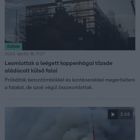
Külföld
2024. április 18. 17:27
Leomlottak a leégett koppenhágai tőzsde
aládúcolt külső falai
Próbálták betontömbökkel és konténerekkel megerősíteni
a falakat, de azok végül összeomlottak.
2:26