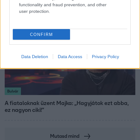
sztárfellépői
functionality and fraud prevention, and other
user protection.
CONFIRM
Data Deletion
Data Access
Privacy Policy
Bulvár
A fiataloknak üzent Majka: „Hagyjátok ezt abba,
ez nagyon ciki!”
Mutasd mind