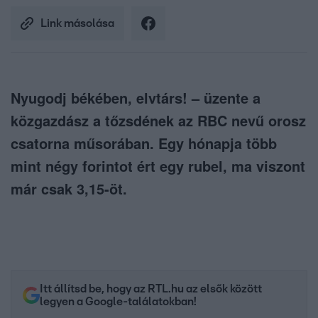
Link másolása
Nyugodj békében, elvtárs! – üzente a
közgazdász a tőzsdének az RBC nevű orosz
csatorna műsorában. Egy hónapja több
mint négy forintot ért egy rubel, ma viszont
már csak 3,15-öt.
Itt állítsd be, hogy az RTL.hu az elsők között
legyen a Google-találatokban!