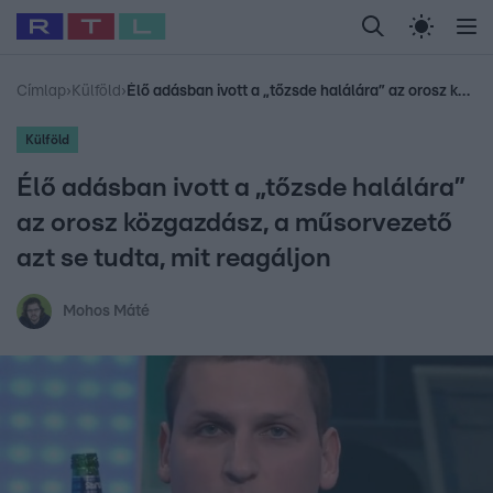
Legfrissebb
RTL Híradó
Fókusz
Sztárhírek
Randi
Celeb vagyok, me
#
Babits Marcella
#
Szellő István
#
Most Wanted
#
Gallusz Niko
Címlap
›
Külföld
›
Élő adásban ivott a „tőzsde halálára” az orosz közgazdász, a műsorvezető azt se tudta, mit reagáljon
Külföld
Élő adásban ivott a „tőzsde halálára”
az orosz közgazdász, a műsorvezető
azt se tudta, mit reagáljon
Mohos Máté