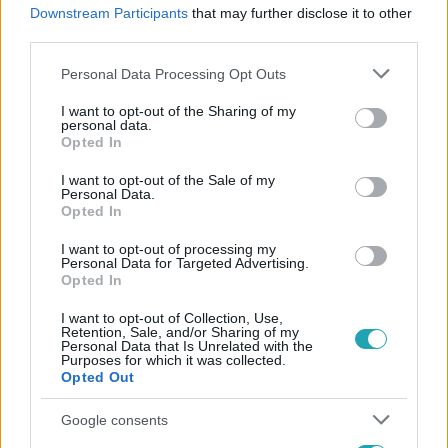
#
KÜLFÖLD
#
TŐZSDE
#
KÖZGAZDÁSZ
#
OROSZ
Downstream Participants
that may further disclose it to other
third parties.
#
OROSZ-UKRÁN HÁBORÚ
#
RUBEL
Please note that this website/app uses one or more Google
Personal Data Processing Opt Outs
services and may gather and store information including but
not limited to your visit or usage behaviour. You may click to
I want to opt-out of the Sharing of my
personal data.
grant or deny consent to Google and its third-party tags to
Opted In
use your data for below specified purposes in below Google
consent section.
I want to opt-out of the Sale of my
Personal Data.
Népszerű
Opted In
I want to opt-out of processing my
Personal Data for Targeted Advertising.
Opted In
I want to opt-out of Collection, Use,
Retention, Sale, and/or Sharing of my
Personal Data that Is Unrelated with the
Purposes for which it was collected.
Opted Out
Google consents