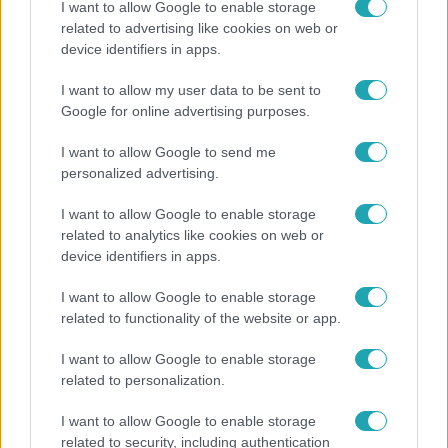
I want to allow Google to enable storage
related to advertising like cookies on web or
device identifiers in apps.
Életmód
I want to allow my user data to be sent to
Kitört a lecsó-láz! Íme 3 tuti recept az
Google for online advertising purposes.
elkészítéséhez
I want to allow Google to send me
personalized advertising.
4:55
I want to allow Google to enable storage
related to analytics like cookies on web or
device identifiers in apps.
I want to allow Google to enable storage
related to functionality of the website or app.
I want to allow Google to enable storage
related to personalization.
Fókusz
I want to allow Google to enable storage
Mutatjuk, miket kértek az öltözőjükbe az idei Sziget
related to security, including authentication