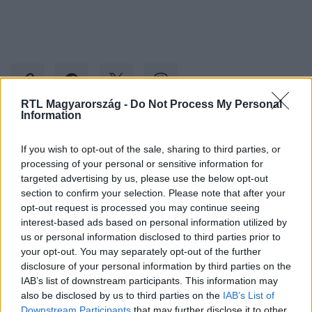
RTL Magyarország -
Do Not Process My Personal
Information
Kövess minket, és értesülj a friss hírekről a
If you wish to opt-out of the sale, sharing to third parties, or
Facebookon is!
processing of your personal or sensitive information for
targeted advertising by us, please use the below opt-out
section to confirm your selection. Please note that after your
Követem
opt-out request is processed you may continue seeing
interest-based ads based on personal information utilized by
us or personal information disclosed to third parties prior to
your opt-out. You may separately opt-out of the further
disclosure of your personal information by third parties on the
IAB’s list of downstream participants. This information may
#
GAZDASÁG
#
TAYLOR SWIFT
#
KRIPTO
#
TŐZSDE
also be disclosed by us to third parties on the
IAB’s List of
Downstream Participants
that may further disclose it to other