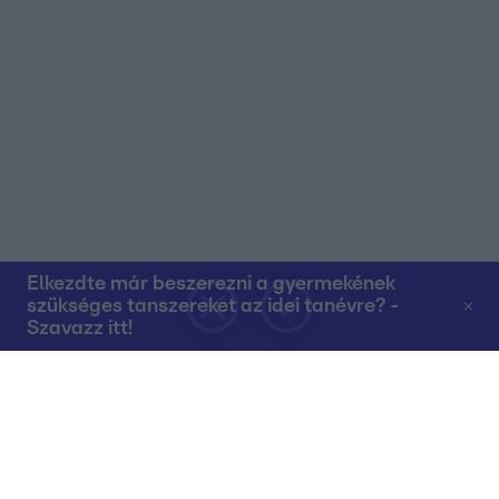
Elkezdte már beszerezni a gyermekének
szükséges tanszereket az idei tanévre? -
Szavazz itt!