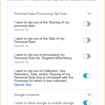
#
FTX
third parties.
Please note that this website/app uses one or more Google
Personal Data Processing Opt Outs
services and may gather and store information including but
not limited to your visit or usage behaviour. You may click to
I want to opt-out of the Sharing of my
personal data.
grant or deny consent to Google and its third-party tags to
Opted In
use your data for below specified purposes in below Google
consent section.
I want to opt-out of the Sale of my
Personal Data.
Népszerű
Opted In
I want to opt-out of processing my
Personal Data for Targeted Advertising.
Opted In
I want to opt-out of Collection, Use,
Retention, Sale, and/or Sharing of my
Personal Data that Is Unrelated with the
Purposes for which it was collected.
Opted Out
Google consents
I want to allow Google to enable storage