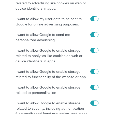
related to advertising like cookies on web or
Bulvár
device identifiers in apps.
A fiataloknak üzent Majka: „Hagyjátok ezt abba,
I want to allow my user data to be sent to
ez nagyon ciki!”
Google for online advertising purposes.
I want to allow Google to send me
personalized advertising.
2:14
I want to allow Google to enable storage
related to analytics like cookies on web or
device identifiers in apps.
I want to allow Google to enable storage
related to functionality of the website or app.
I want to allow Google to enable storage
related to personalization.
Híradó
Az RTL Híradó riportja után renndőrök és
I want to allow Google to enable storage
related to security, including authentication
állatmentők hozták ki a magára hagyott kutyát
functionality and fraud prevention, and other