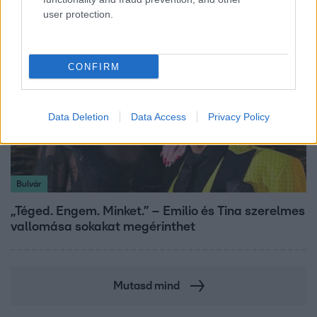
user protection.
CONFIRM
Data Deletion
Data Access
Privacy Policy
Bulvár
„Téged. Engem. Minket.” – Emilio és Tina szerelmes
vallomása sokakat megérinthet
Mutasd mind