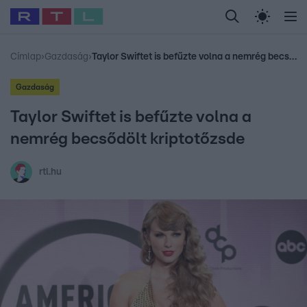
Legfrissebb
RTL Híradó
Fókusz
Sztárhírek
Randi
Celeb vagyok, me
#
Babits Marcella
#
Szellő István
#
Most Wanted
#
Gallusz Niko
Címlap
›
Gazdaság
›
Taylor Swiftet is befűzte volna a nemrég becsődölt kriptotőzsde
Gazdaság
Taylor Swiftet is befűzte volna a
nemrég becsődölt kriptotőzsde
rtl.hu