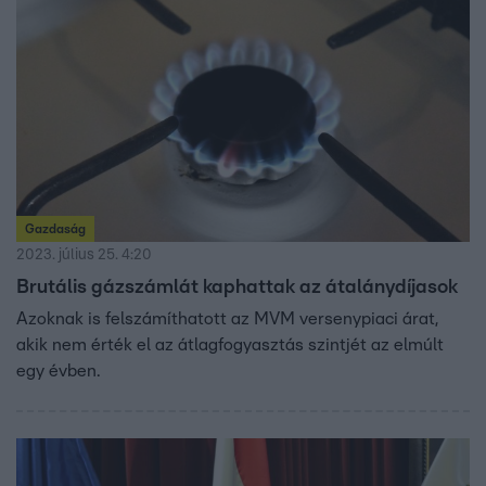
Gazdaság
2023. július 25. 4:20
Brutális gázszámlát kaphattak az átalánydíjasok
Azoknak is felszámíthatott az MVM versenypiaci árat,
akik nem érték el az átlagfogyasztás szintjét az elmúlt
egy évben.