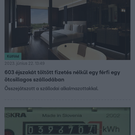
váljunk, de nagyon résen kell lenni.
Külföld
2023. június 22. 13:49
603 éjszakát töltött fizetés nélkül egy férfi egy
ötcsillagos szállodában
Összejátszott a szállodai alkalmazottakkal.