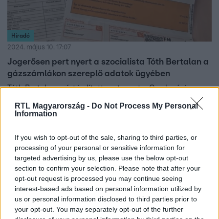
Híradó
2024. május 10. 17:07
Jogerősen pert nyert a szocialista Tóth Bertalan a
gázszámlákon szereplő adatok ügyében
Tóth Bertalan azért indított pert, mert a Gazdasági
Versenyhivataltól hiába kérte, hogy indítson eljárást az
RTL Magyarország -
Do Not Process My Personal
MVM ellen. A számlákon a rezsicsökkentett árból kalkulált
Information
megtakarítást olyan világpiaci árak alapján számolják,
amelyek azóta a tizedükre zuhantak, ez pedig Tóth
If you wish to opt-out of the sale, sharing to third parties, or
Bertalan szerint a fogyasztók félrevezetése.A kormány és
processing of your personal or sensitive information for
targeted advertising by us, please use the below opt-out
az MVM nem reagált az ítéletre.
section to confirm your selection. Please note that after your
opt-out request is processed you may continue seeing
interest-based ads based on personal information utilized by
us or personal information disclosed to third parties prior to
your opt-out. You may separately opt-out of the further