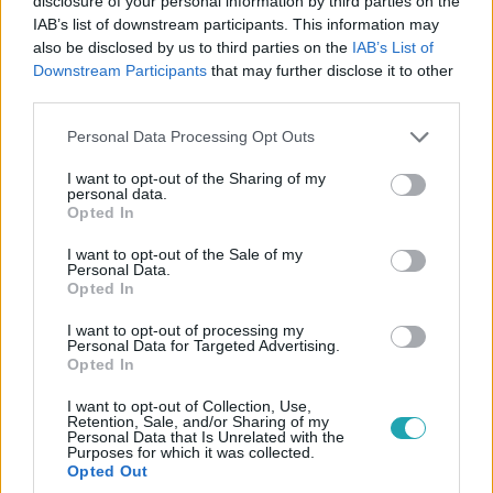
disclosure of your personal information by third parties on the
IAB’s list of downstream participants. This information may
also be disclosed by us to third parties on the
IAB’s List of
Downstream Participants
that may further disclose it to other
third parties.
Gazdaság
Please note that this website/app uses one or more Google
Personal Data Processing Opt Outs
2024. május 8. 11:37
services and may gather and store information including but
not limited to your visit or usage behaviour. You may click to
I want to opt-out of the Sharing of my
Sokkal drágább lesz a lakásfenntartás
personal data.
grant or deny consent to Google and its third-party tags to
Opted In
A rezsidíjakon kívül a felújítás és az egyéb adminisztratív
use your data for below specified purposes in below Google
költségek is emelkedhetnek.
consent section.
I want to opt-out of the Sale of my
Personal Data.
Opted In
I want to opt-out of processing my
Personal Data for Targeted Advertising.
Opted In
I want to opt-out of Collection, Use,
Retention, Sale, and/or Sharing of my
Personal Data that Is Unrelated with the
Purposes for which it was collected.
Opted Out