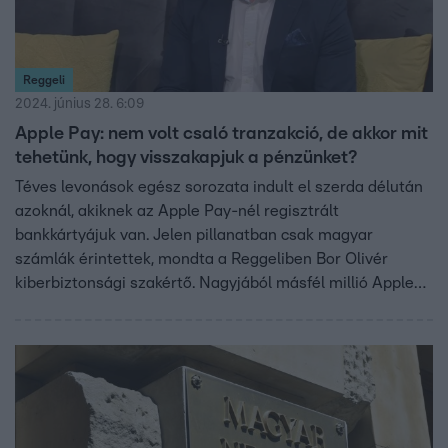
Reggeli
2024. június 28. 6:09
Apple Pay: nem volt csaló tranzakció, de akkor mit
tehetünk, hogy visszakapjuk a pénzünket?
Téves levonások egész sorozata indult el szerda délután
azoknál, akiknek az Apple Pay-nél regisztrált
bankkártyájuk van. Jelen pillanatban csak magyar
számlák érintettek, mondta a Reggeliben Bor Olivér
kiberbiztonsági szakértő. Nagyjából másfél millió Apple
készülék lehet a hazai piacon, azok tulajdonosai lehettek
érintettek, akik hozzárendeltek bankkártyákat a wallethez
(Apple pénztárca) – mondta Bor. Az érintettek
megnyugodhatnak, technikai hiba történt és a magyar
bankok is gyorsan reagáltak a helyzetre. A
kiberbiztonsági szakértő figyelmeztet: bármilyen