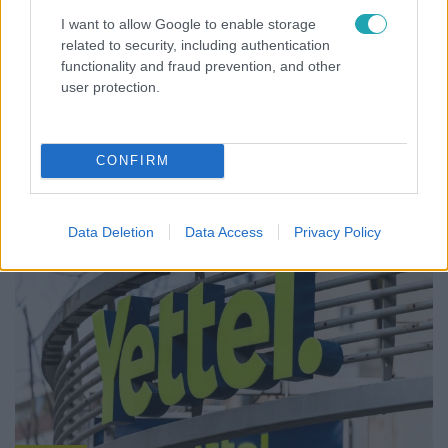
Életmód
I want to allow Google to enable storage
2024. január 26. 14:32
related to security, including authentication
functionality and fraud prevention, and other
Kiszámlázott feleségének 300 ezer forintot a
user protection.
sértődött férj, amiért neki kellett kitakarítania a
házat
A férj passzív-agresszív üzenetet is írt feleségének,
CONFIRM
miután hat órán keresztül takarította a házat.
Data Deletion
Data Access
Privacy Policy