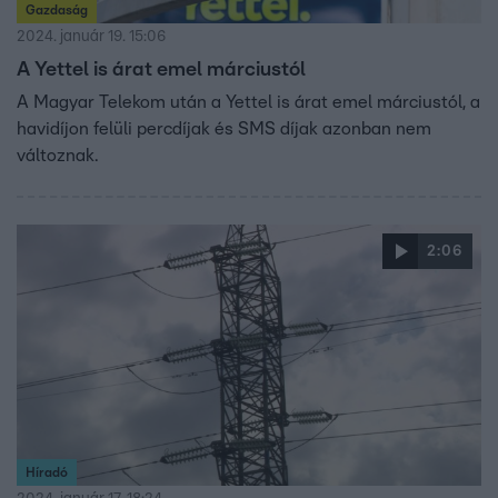
Gazdaság
2024. január 19. 15:06
A Yettel is árat emel márciustól
A Magyar Telekom után a Yettel is árat emel márciustól, a
havidíjon felüli percdíjak és SMS díjak azonban nem
változnak.
2:06
Híradó