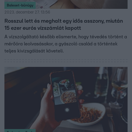
Baleset-bűnügy
2023. december 27. 13:56
Rosszul lett és meghalt egy idős asszony, miután
15 ezer eurós vízszámlát kapott
A vízszolgáltató később elismerte, hogy tévedés történt a
mérőóra leolvasásakor, a gyászoló család a történtek
teljes kivizsgálását követeli.