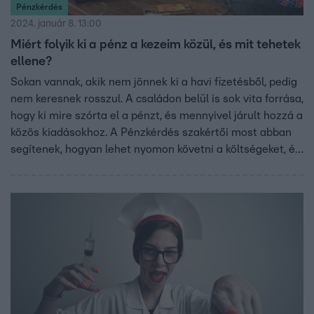
Pénzkérdés
2024. január 8. 13:00
Miért folyik ki a pénz a kezeim közül, és mit tehetek
ellene?
Sokan vannak, akik nem jönnek ki a havi fizetésből, pedig
nem keresnek rosszul. A családon belül is sok vita forrása,
hogy ki mire szórta el a pénzt, és mennyivel járult hozzá a
közös kiadásokhoz. A Pénzkérdés szakértői most abban
segítenek, hogyan lehet nyomon követni a költségeket, és
igazságosan fizetni a közös számlákat.