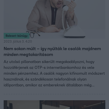
Baleset-bűnügy
2023. július 3. 4:20
Nem sokon múlt – így nyúlták le csalók majdnem
minden megtakarításom
Az utolsó pillanatban sikerült megakadályozni, hogy
hozzáférjenek az OTP-s internetbankomhoz és vele
minden pénzemhez. A csalók nagyon kifinomult módszert
használnak, és szándékosan telefonálnak olyan
időpontban, amikor az embereknek általában még
kevésbé fog az agya. Voltak figyelmeztető jelek már az
elején is, de az összes megtakarítás elvesztése miatt
érzett pánik egy időre zárójelbe tette ezeket. Van néhány
egyszerű szabály, amivel elkerülhetjük, hogy áldozattá