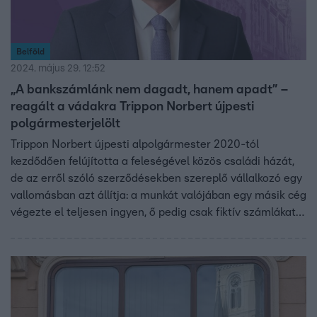
Belföld
2024. május 29. 12:52
„A bankszámlánk nem dagadt, hanem apadt” –
reagált a vádakra Trippon Norbert újpesti
polgármesterjelölt
Trippon Norbert újpesti alpolgármester 2020-tól
kezdődően felújította a feleségével közös családi házát,
de az erről szóló szerződésekben szereplő vállalkozó egy
vallomásban azt állítja: a munkát valójában egy másik cég
végezte el teljesen ingyen, ő pedig csak fiktív számlákat
állított ki. Trippon Norbert, aki az ellenzék közös újpesti
polgármesterjelöltje lesz június 9-én, az rtl.hu-nak
küldött írásos nyilatkozatában tagadta az állításokat,
több kérdésünk esetében pedig azt ígérte, a választás
után ad majd válaszokat.