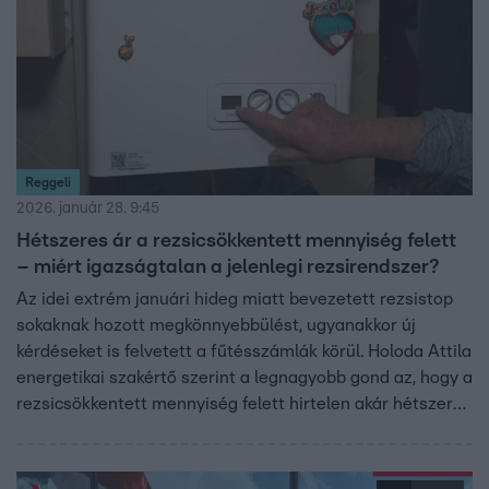
Reggeli
2026. január 28. 9:45
Hétszeres ár a rezsicsökkentett mennyiség felett
– miért igazságtalan a jelenlegi rezsirendszer?
Az idei extrém januári hideg miatt bevezetett rezsistop
sokaknak hozott megkönnyebbülést, ugyanakkor új
kérdéseket is felvetett a fűtésszámlák körül. Holoda Attila
energetikai szakértő szerint a legnagyobb gond az, hogy a
rezsicsökkentett mennyiség felett hirtelen akár hétszeres
árra ugrik a gáz díja. Ilyen hidegben pedig – mínusz 10 fok
körül – könnyű átlépni ezt a határt, még akkor is, ha az ár
nem is valódi piaci ár, hiába tüntetik fel így a számlákon. A