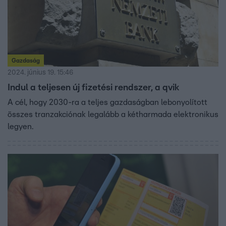
pénzügyi csalást fedezünk fel, mindig a bankunknak
jelentsük először. Fontos biztonsági lépcső, ha például
napi limitet adunk meg a bankkártyánknál.
Gazdaság
2024. június 19. 15:46
Indul a teljesen új fizetési rendszer, a qvik
A cél, hogy 2030-ra a teljes gazdaságban lebonyolított
összes tranzakciónak legalább a kétharmada elektronikus
legyen.