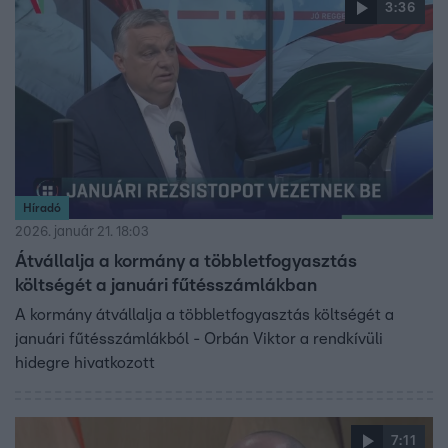
3:36
szakértő szerint humánusabb megoldás lenne több
fogyasztási sáv bevezetése, vagy akár az áfa ideiglenes
csökkentése a téli hónapokban.
Híradó
2026. január 21. 18:03
Átvállalja a kormány a többletfogyasztás
költségét a januári fűtésszámlákban
A kormány átvállalja a többletfogyasztás költségét a
januári fűtésszámlákból - Orbán Viktor a rendkívüli
hidegre hivatkozott
7:11