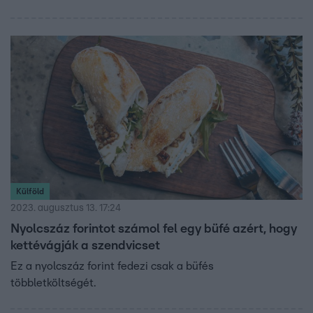
Külföld
2023. augusztus 13. 17:24
Nyolcszáz forintot számol fel egy büfé azért, hogy
kettévágják a szendvicset
Ez a nyolcszáz forint fedezi csak a büfés
többletköltségét.