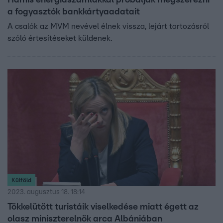
Hamis energiaszámlákkal próbálják megszerezni
a fogyasztók bankkártyaadatait
A csalók az MVM nevével élnek vissza, lejárt tartozásról
szóló értesítéseket küldenek.
Külföld
2023. augusztus 18. 18:14
Tökkelütött turistáik viselkedése miatt égett az
olasz miniszterelnök arca Albániában