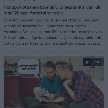
2024. január 17. 18:24
Hónapok óta nem kapnak villanyszámlát, van, aki
már 120 ezer forinttal tartozik
Több hónapja nem tudnak az áramért fizetni, mert nem
kapnak villanyszámlát – mondta több érintett a
Híradónak. Van, akinek már 120 ezer forint tartozása van.
A Tiszántúlon négy településről is jelezték a problémát.
Ott az Opusz-Titász az áramszolgáltató, a számlázást
pedig az E.ON végzi. A két cég Híradónk megkeresésére
azt írta: az érintettek, ha kérik, később részletfizetést
kaphatnak.
7:50