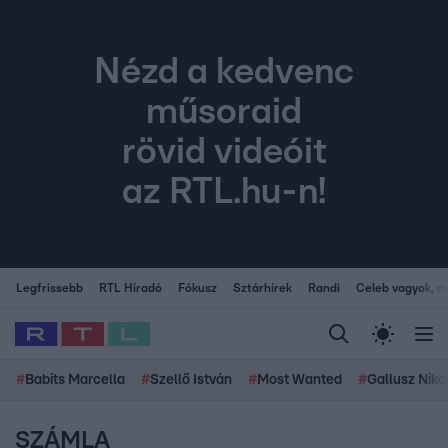
Nézd a kedvenc
műsoraid
rövid videóit
az RTL.hu-n!
Legfrissebb
RTL Híradó
Fókusz
Sztárhírek
Randi
Celeb vagyok, me
#
Babits Marcella
#
Szellő István
#
Most Wanted
#
Gallusz Niko
SZÁMLA