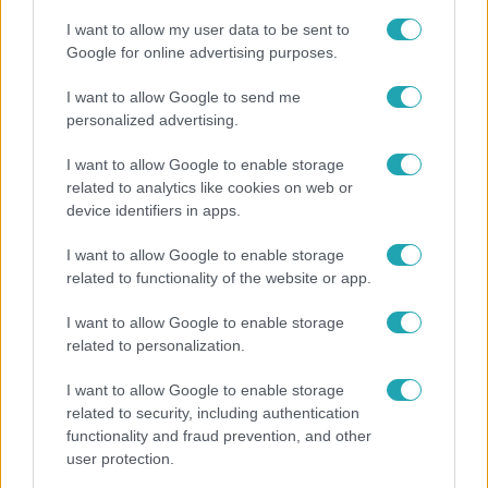
I want to allow my user data to be sent to
„Ha olyan ember keresne meg, akkor sem
Google for online advertising purposes.
vállalnám!” – Détár Enikő megszólalt a politikai
megkeresésekkel kapcsolatban
I want to allow Google to send me
personalized advertising.
I want to allow Google to enable storage
13:37
related to analytics like cookies on web or
device identifiers in apps.
I want to allow Google to enable storage
related to functionality of the website or app.
I want to allow Google to enable storage
related to personalization.
I want to allow Google to enable storage
Reggeli
related to security, including authentication
Öt gyereket neveltek fel közösen – szinte sosem
functionality and fraud prevention, and other
mutatja meg férjét Ungár Anikó
user protection.