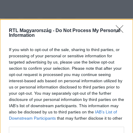
RTL Magyarország -
Do Not Process My Personal
Information
If you wish to opt-out of the sale, sharing to third parties, or
Kövess minket, és értesülj a friss hírekről a
processing of your personal or sensitive information for
Facebookon is!
targeted advertising by us, please use the below opt-out
section to confirm your selection. Please note that after your
opt-out request is processed you may continue seeing
Követem
interest-based ads based on personal information utilized by
us or personal information disclosed to third parties prior to
your opt-out. You may separately opt-out of the further
disclosure of your personal information by third parties on the
IAB’s list of downstream participants. This information may
also be disclosed by us to third parties on the
IAB’s List of
#
GAZDASÁG
#
REZSICSÖKKENTÉS
#
GÁZ
Downstream Participants
that may further disclose it to other
third parties.
#
ÁTALÁNYDÍJ
#
SZÁMLA