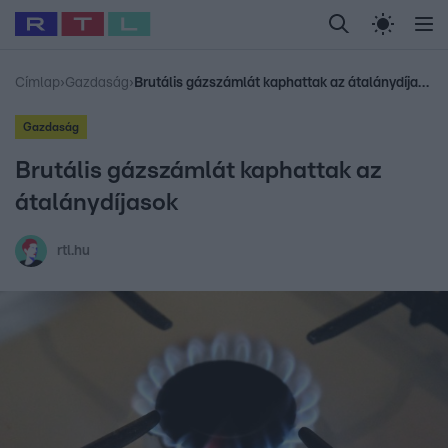
Legfrissebb
RTL Híradó
Fókusz
Sztárhírek
Randi
Celeb vagyok, me
#
Babits Marcella
#
Szellő István
#
Most Wanted
#
Gallusz Niko
Címlap
›
Gazdaság
›
Brutális gázszámlát kaphattak az átalánydíjasok
Gazdaság
Brutális gázszámlát kaphattak az
átalánydíjasok
rtl.hu