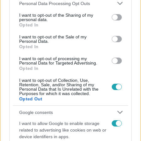
Please note that this website/app uses one or more Google
Personal Data Processing Opt Outs
services and may gather and store information including but
not limited to your visit or usage behaviour. You may click to
I want to opt-out of the Sharing of my
personal data.
grant or deny consent to Google and its third-party tags to
Opted In
use your data for below specified purposes in below Google
consent section.
I want to opt-out of the Sale of my
Personal Data.
Népszerű
Opted In
I want to opt-out of processing my
Personal Data for Targeted Advertising.
Opted In
17:24
I want to opt-out of Collection, Use,
Retention, Sale, and/or Sharing of my
Personal Data that Is Unrelated with the
Purposes for which it was collected.
Opted Out
Google consents
I want to allow Google to enable storage
related to advertising like cookies on web or
device identifiers in apps.
Reggeli