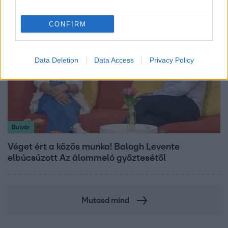
CONFIRM
Data Deletion
Data Access
Privacy Policy
Bulvár
Véget ért a közös munka! Balogh Levente
elbúcsúzott Az álommeló győztesétől
Mutasd mind