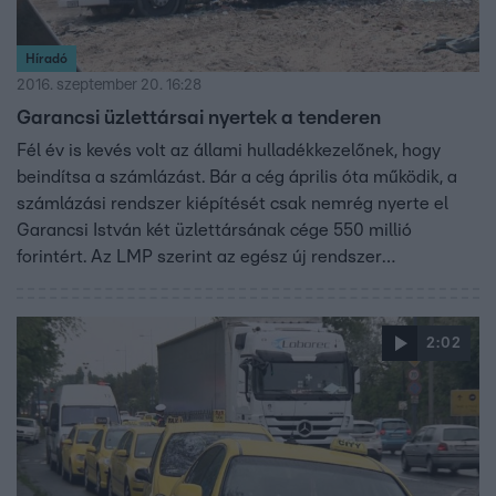
Híradó
2016. szeptember 20. 16:28
Garancsi üzlettársai nyertek a tenderen
Fél év is kevés volt az állami hulladékkezelőnek, hogy
beindítsa a számlázást. Bár a cég április óta működik, a
számlázási rendszer kiépítését csak nemrég nyerte el
Garancsi István két üzlettársának cége 550 millió
forintért. Az LMP szerint az egész új rendszer
értelmetlen és csak a kormányhoz közeli vállalkozók
járnak jól. A kormányt és az állami céget hiába kerestük.
2:02