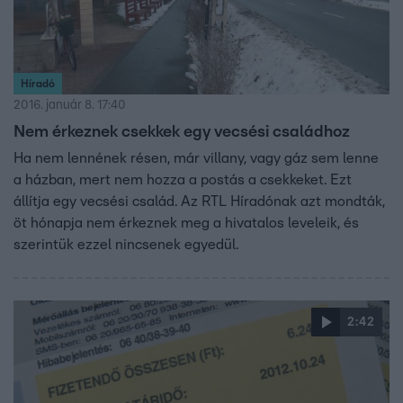
Híradó
2016. január 8. 17:40
Nem érkeznek csekkek egy vecsési családhoz
Ha nem lennének résen, már villany, vagy gáz sem lenne
a házban, mert nem hozza a postás a csekkeket. Ezt
állítja egy vecsési család. Az RTL Híradónak azt mondták,
öt hónapja nem érkeznek meg a hivatalos leveleik, és
szerintük ezzel nincsenek egyedül.
2:42