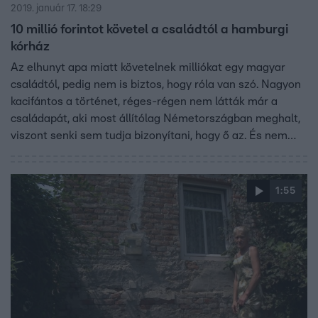
2019. január 17. 18:29
10 millió forintot követel a családtól a hamburgi
kórház
Az elhunyt apa miatt követelnek milliókat egy magyar
családtól, pedig nem is biztos, hogy róla van szó. Nagyon
kacifántos a történet, réges-régen nem látták már a
családapát, aki most állítólag Németországban meghalt,
viszont senki sem tudja bizonyítani, hogy ő az. És nem
elég, hogy ezzel néz most szembe a család, ráadásul
majdnem 10 milliót kellene fizetniük a külföldi kórháznak.
1:55