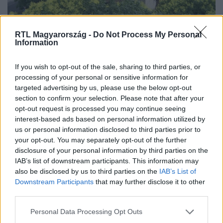
Híradó
RTL Magyarország -
Do Not Process My Personal
Information
2022. június 11. 17:04
Adminisztrációs hiba történhetett, mégis
If you wish to opt-out of the sale, sharing to third parties, or
kifizettetnék a lakókkal az irreálisan magas Főtáv-
processing of your personal or sensitive information for
számlákat
targeted advertising by us, please use the below opt-out
Jövő kedden egyeztetnek a szolgáltatóval.
section to confirm your selection. Please note that after your
opt-out request is processed you may continue seeing
interest-based ads based on personal information utilized by
us or personal information disclosed to third parties prior to
your opt-out. You may separately opt-out of the further
disclosure of your personal information by third parties on the
IAB’s list of downstream participants. This information may
also be disclosed by us to third parties on the
IAB’s List of
Downstream Participants
that may further disclose it to other
third parties.
Please note that this website/app uses one or more Google
Personal Data Processing Opt Outs
services and may gather and store information including but