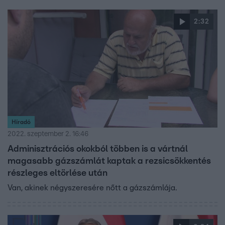
2:32
Híradó
2022. szeptember 2. 16:46
Adminisztrációs okokból többen is a vártnál
magasabb gázszámlát kaptak a rezsicsökkentés
részleges eltörlése után
Van, akinek négyszeresére nőtt a gázszámlája.