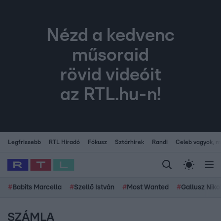
Nézd a kedvenc
műsoraid
rövid videóit
az RTL.hu-n!
Legfrissebb
RTL Híradó
Fókusz
Sztárhírek
Randi
Celeb vagyok, me
#
Babits Marcella
#
Szellő István
#
Most Wanted
#
Gallusz Niko
SZÁMLA