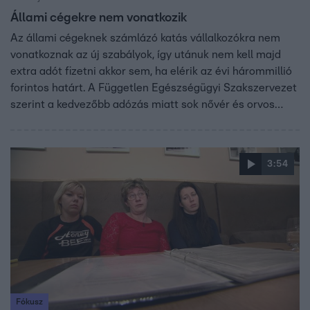
Állami cégekre nem vonatkozik
Az állami cégeknek számlázó katás vállalkozókra nem
vonatkoznak az új szabályok, így utánuk nem kell majd
extra adót fizetni akkor sem, ha elérik az évi hárommillió
forintos határt. A Független Egészségügyi Szakszervezet
szerint a kedvezőbb adózás miatt sok nővér és orvos
akkor is katázik, ha csak egy kórházban dolgozik. A
kormány szerint viszont nem fordulhat elő, hogy valakit
munkaviszony helyett katás vállalkozóként
3:54
foglalkoztassanak.
Fókusz