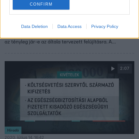
Érdemes előre tájékozódni
CONFIRM
Még néhány nap és kezdődhet a számlagyűjtés a
gyermekesek otthonfelújítási támogatáshoz. Az RTL
Data Deletion
Data Access
Privacy Policy
Híradónak nyilatkozó szakértő azt javasolja: először
mindenki tájékozódjon arról, jogosult-e a támogatásra és
az tényleg jár-e az általa tervezett felújításra. A
támogatás műszaki berendezésekre is jár, de csak akkor,
ha azok beépíthetők, és a beépítést szakember végzi, aki
erről számlát is ad.
2:07
Híradó
2020. július 14. 16:42