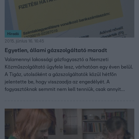
Híradó
2015. június 16. 16:45
Egyetlen, állami gázszolgáltató maradt
Valamennyi lakossági gázfogyasztó a Nemzeti
Közműszolgáltató ügyfele lesz, várhatóan egy éven belül.
A Tigáz, utolsóként a gázszolgáltatók közül hétfőn
jelentette be, hogy visszaadja az engedélyét. A
fogyasztóknak semmit nem kell tenniük, csak annyit
vesznek észre, hogy az állami cégtől kapják majd a
gázszámlát.