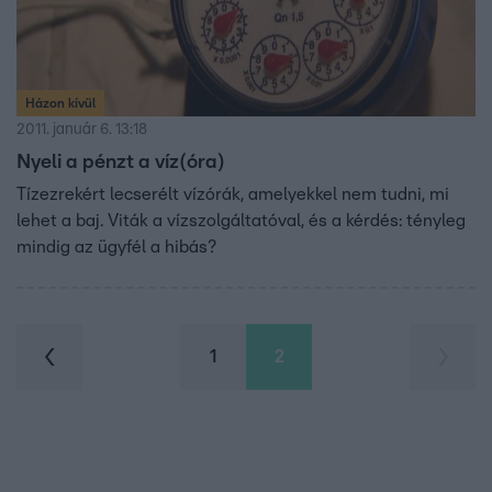
Házon kívül
2011. január 6. 13:18
Nyeli a pénzt a víz(óra)
Tízezrekért lecserélt vízórák, amelyekkel nem tudni, mi
lehet a baj. Viták a vízszolgáltatóval, és a kérdés: tényleg
mindig az ügyfél a hibás?
1
2