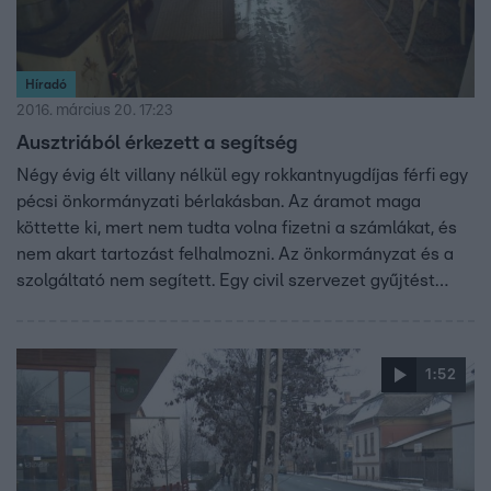
Híradó
2016. március 20. 17:23
Ausztriából érkezett a segítség
Négy évig élt villany nélkül egy rokkantnyugdíjas férfi egy
pécsi önkormányzati bérlakásban. Az áramot maga
köttette ki, mert nem tudta volna fizetni a számlákat, és
nem akart tartozást felhalmozni. Az önkormányzat és a
szolgáltató nem segített. Egy civil szervezet gyűjtést
szervezett, hogy visszaköthessék a villanyt. Az esettel
Híradónk is foglalkozott, ennek nyomán egy Ausztriában
dolgozó ápolónő pótolta ki a még hiányzó összeget. A
1:52
pénzt vasárnap adták át a férfinak.