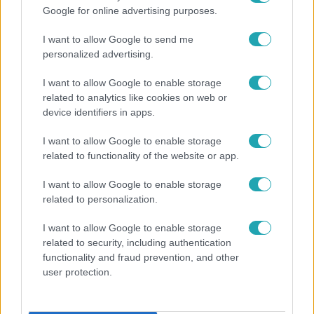
Google for online advertising purposes.
2022. január 6. 15:08
Olyan hosszú számlát kapott egy férfi a boltban,
I want to allow Google to send me
hogy újraforgatta vele a Star Wars nyitányát
personalized advertising.
Csupán hét terméket vásárolt, de egy fél
I want to allow Google to enable storage
majomkenyérfányi papírra nyomtatták a számláját.
related to analytics like cookies on web or
device identifiers in apps.
I want to allow Google to enable storage
2:25
related to functionality of the website or app.
I want to allow Google to enable storage
related to personalization.
I want to allow Google to enable storage
related to security, including authentication
functionality and fraud prevention, and other
user protection.
Híradó
2020. december 27. 17:30