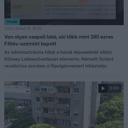
Híradó
2022. június 13. 16:32
Van olyan csepeli lakó, aki több mint 240 ezres
Főtáv-számlát kapott
Az adminisztrációs hibát a házak képviseletét ellátó
Kölcsey Lakásszövetkezet elismerte. Németh Szilárd
rezsibiztos azonban a főpolgármestert hibáztatja.
2:00