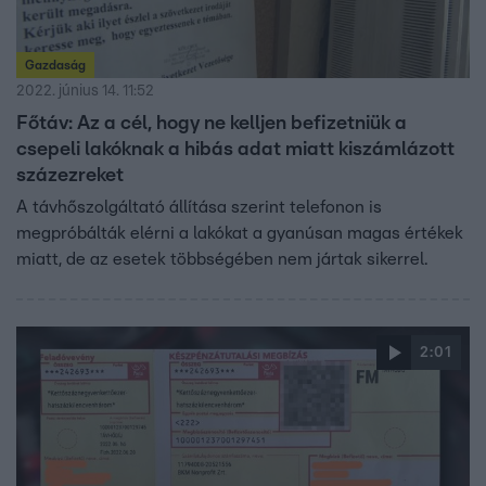
Gazdaság
2022. június 14. 11:52
Főtáv: Az a cél, hogy ne kelljen befizetniük a
csepeli lakóknak a hibás adat miatt kiszámlázott
százezreket
A távhőszolgáltató állítása szerint telefonon is
megpróbálták elérni a lakókat a gyanúsan magas értékek
miatt, de az esetek többségében nem jártak sikerrel.
2:01