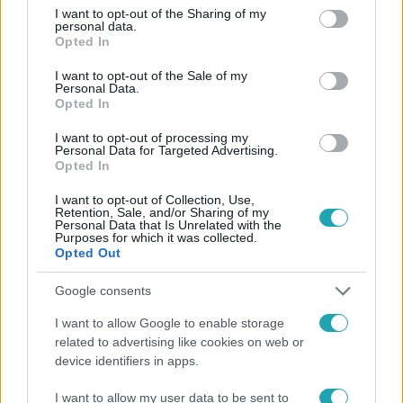
not limited to your visit or usage behaviour. You may click to
I want to opt-out of the Sharing of my
personal data.
Gazdaság
grant or deny consent to Google and its third-party tags to
Opted In
2022. február 14. 10:49
use your data for below specified purposes in below Google
consent section.
Portfolio: Megszűnhetnek a revolutos
I want to opt-out of the Sale of my
Personal Data.
forintszámlák
Opted In
Már április elsejétől litván számlaszámot kaphatnak
I want to opt-out of processing my
egyes magyar ügyfelek.
Personal Data for Targeted Advertising.
Opted In
I want to opt-out of Collection, Use,
Retention, Sale, and/or Sharing of my
Personal Data that Is Unrelated with the
Purposes for which it was collected.
Opted Out
Google consents
I want to allow Google to enable storage
related to advertising like cookies on web or
device identifiers in apps.
I want to allow my user data to be sent to
Bulvár