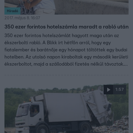
Híradó
2017. május 8. 16:07
350 ezer forintos hotelszámla maradt a rabló után
350 ezer forintos hotelszámlát hagyott maga után az
ékszerbolti rabló. A Blikk írt hétfőn arról, hogy egy
fiatalember és barátnője egy hónapot töltöttek egy budai
hotelben. Az utolsó napon kiraboltak egy második kerületi
ékszerboltot, majd a szállodából fizetés nélkül távoztak.
Úgy tudjuk: a rabló bérelt kocsit használt, és azt sem
fizették ki. A 26 éves Cseh Marcell ellen nemzetközi
elfogatóparancsot adtak ki.
1:57