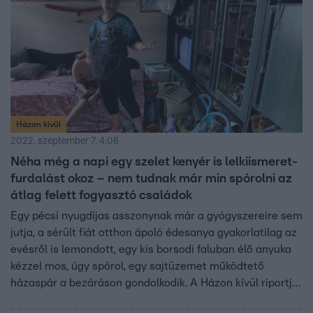
Házon kívül
2022. szeptember 7. 4:06
Néha még a napi egy szelet kenyér is lelkiismeret-
furdalást okoz – nem tudnak már min spórolni az
átlag felett fogyasztó családok
Egy pécsi nyugdíjas asszonynak már a gyógyszereire sem
jutja, a sérült fiát otthon ápoló édesanya gyakorlatilag az
evésről is lemondott, egy kis borsodi faluban élő anyuka
kézzel mos, úgy spórol, egy sajtüzemet működtető
házaspár a bezáráson gondolkodik. A Házon kívül riportja
bemutatta, kit hogyan érint a rezsi növekedése.