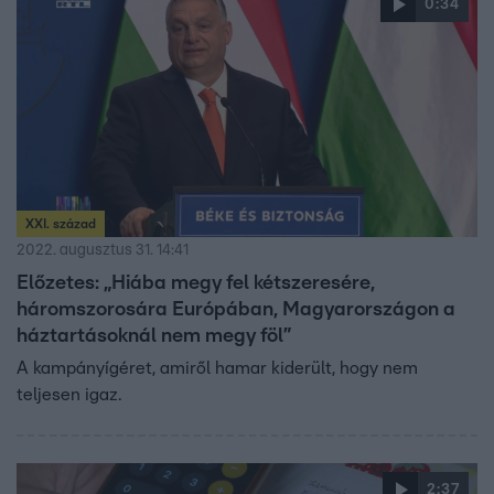
0:34
XXI. század
2022. augusztus 31. 14:41
Előzetes: „Hiába megy fel kétszeresére,
háromszorosára Európában, Magyarországon a
háztartásoknál nem megy föl”
A kampányígéret, amiről hamar kiderült, hogy nem
teljesen igaz.
2:37