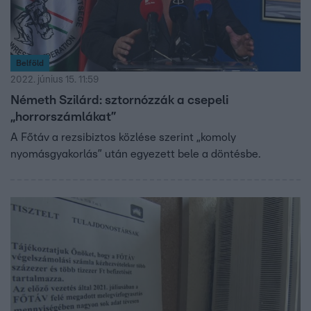
Belföld
2022. június 15. 11:59
Németh Szilárd: sztornózzák a csepeli
„horrorszámlákat”
A Főtáv a rezsibiztos közlése szerint „komoly
nyomásgyakorlás” után egyezett bele a döntésbe.