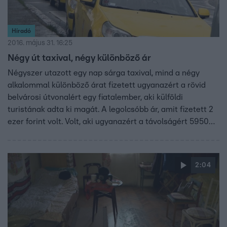
Híradó
2016. május 31. 16:25
Négy út taxival, négy különböző ár
Négyszer utazott egy nap sárga taxival, mind a négy
alkalommal különböző árat fizetett ugyanazért a rövid
belvárosi útvonalért egy fiatalember, aki külföldi
turistának adta ki magát. A legolcsóbb ár, amit fizetett 2
ezer forint volt. Volt, aki ugyanazért a távolságért 5950
forintot kért. Számlát pedig csak az egyik taxistól kapott.
2:04