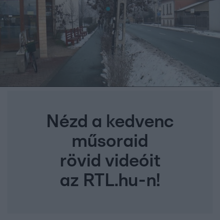
Nézd a kedvenc
műsoraid
rövid videóit
az RTL.hu-n!