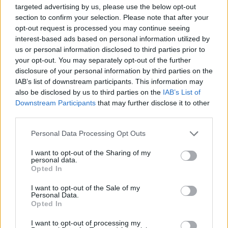
targeted advertising by us, please use the below opt-out
section to confirm your selection. Please note that after your
opt-out request is processed you may continue seeing
interest-based ads based on personal information utilized by
us or personal information disclosed to third parties prior to
your opt-out. You may separately opt-out of the further
disclosure of your personal information by third parties on the
IAB’s list of downstream participants. This information may
also be disclosed by us to third parties on the
IAB’s List of
Kövess minket, és értesülj a friss hírekről a
Downstream Participants
that may further disclose it to other
third parties.
Facebookon is!
Please note that this website/app uses one or more Google
Personal Data Processing Opt Outs
services and may gather and store information including but
Követem
not limited to your visit or usage behaviour. You may click to
I want to opt-out of the Sharing of my
personal data.
grant or deny consent to Google and its third-party tags to
Opted In
use your data for below specified purposes in below Google
consent section.
I want to opt-out of the Sale of my
Personal Data.
Opted In
#
HÍRADÓ
#
POSTA
#
VECSÉS
#
SZÁMLA
I want to opt-out of processing my