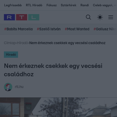
Legfrissebb
RTL Híradó
Fókusz
Sztárhírek
Randi
Celeb vagyok, me
#
Babits Marcella
#
Szellő István
#
Most Wanted
#
Gallusz Niko
Címlap
›
Híradó
›
Nem érkeznek csekkek egy vecsési családhoz
Híradó
Nem érkeznek csekkek egy vecsési
családhoz
rtl.hu