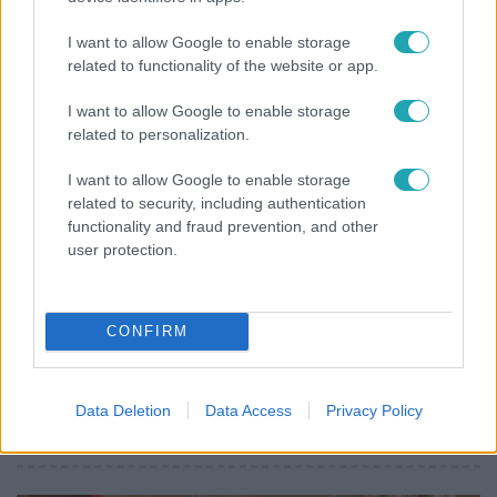
Ez a 3 népszerű kerti növény akár az ingatlanod
I want to allow Google to enable storage
értékét is csökkentheti
related to functionality of the website or app.
I want to allow Google to enable storage
related to personalization.
7:51
I want to allow Google to enable storage
related to security, including authentication
functionality and fraud prevention, and other
user protection.
CONFIRM
Fókusz
Megvan, kik váltják a fenyegetés miatt visszalépő
Data Deletion
Data Access
Privacy Policy
Majkát a SIC Feszten