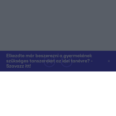
Elkezdte már beszerezni a gyermekének
szükséges tanszereket az idei tanévre? -
Szavazz itt!