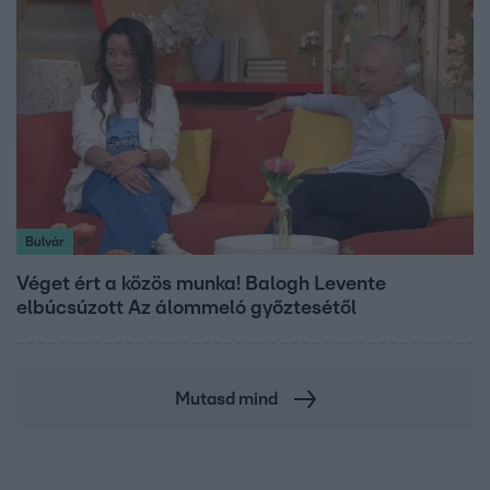
Bulvár
Véget ért a közös munka! Balogh Levente
elbúcsúzott Az álommeló győztesétől
Mutasd mind