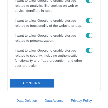
I want to allow Google to enable storage
related to analytics like cookies on web or
device identifiers in apps.
I want to allow Google to enable storage
related to functionality of the website or app.
Reggeli
I want to allow Google to enable storage
related to personalization.
„A csúcs opcionális, a biztonságos hazatérés
kötelező” – 50 méterre a csúcstól fordult
I want to allow Google to enable storage
vissza Klein Dávid
related to security, including authentication
functionality and fraud prevention, and other
user protection.
7:51
CONFIRM
Data Deletion
Data Access
Privacy Policy