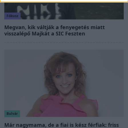
Fókusz
Megvan, kik váltják a fenyegetés miatt
visszalépő Majkát a SIC Feszten
Bulvár
Már nagymama, de a fiai is kész férfiak: friss