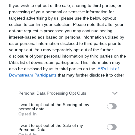
Itt állítsd be, hogy az RTL.hu az elsők között
If you wish to opt-out of the sale, sharing to third parties, or
legyen a Google-találatokban!
processing of your personal or sensitive information for
targeted advertising by us, please use the below opt-out
section to confirm your selection. Please note that after your
opt-out request is processed you may continue seeing
interest-based ads based on personal information utilized by
us or personal information disclosed to third parties prior to
your opt-out. You may separately opt-out of the further
disclosure of your personal information by third parties on the
IAB’s list of downstream participants. This information may
also be disclosed by us to third parties on the
IAB’s List of
Downstream Participants
that may further disclose it to other
third parties.
Kövess minket, és értesülj a friss
Please note that this website/app uses one or more Google
Personal Data Processing Opt Outs
hírekről a Facebookon is!
services and may gather and store information including but
not limited to your visit or usage behaviour. You may click to
I want to opt-out of the Sharing of my
personal data.
Követem
grant or deny consent to Google and its third-party tags to
Opted In
use your data for below specified purposes in below Google
consent section.
I want to opt-out of the Sale of my
Personal Data.
Opted In