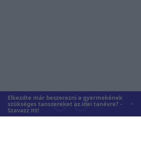
Elkezdte már beszerezni a gyermekének
szükséges tanszereket az idei tanévre? -
Szavazz itt!