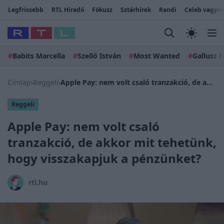
Legfrissebb
RTL Híradó
Fókusz
Sztárhírek
Randi
Celeb vagyok
#
Babits Marcella
#
Szellő István
#
Most Wanted
#
Gallusz N
Címlap
›
Reggeli
›
Apple Pay: nem volt csaló tranzakció, de akkor mit tehetünk, hogy visszakapjuk a pénzünket?
Reggeli
Apple Pay: nem volt csaló
tranzakció, de akkor mit tehetünk,
hogy visszakapjuk a pénzünket?
rtl.hu