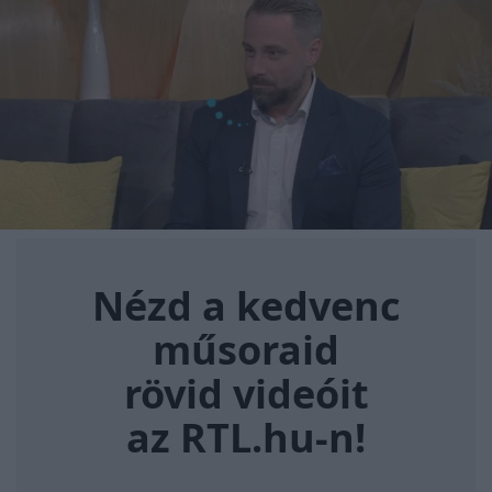
Nézd a kedvenc műsoraid rövi
Nézd a kedvenc
műsoraid
rövid videóit
az RTL.hu-n!