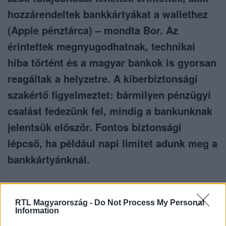
hozzárendeltek bankkártyákat a wallethez
(Apple pénztárca) – mondta Bor. Az
érintettek megnyugodhatnak, technikai
hiba történt és a magyar bankok is gyorsan
reagáltak a helyzetre. A kiberbiztonsági
szakértő figyelmeztet: bármilyen pénzügyi
csalást fedezünk fel, mindig a bankunknak
jelentsük először. Fontos biztonsági
lépcső, ha például napi limitet adunk meg a
bankkártyánknál.
RTL Magyarország -
Do Not Process My Personal
Information