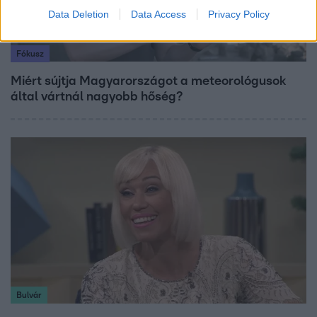
Data Deletion
Data Access
Privacy Policy
Fókusz
Miért sújtja Magyarországot a meteorológusok
által vártnál nagyobb hőség?
Bulvár