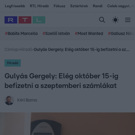
Legfrissebb
RTL Híradó
Fókusz
Sztárhírek
Randi
Celeb vagyok, me
#
Babits Marcella
#
Szellő István
#
Most Wanted
#
Gallusz Niko
Címlap
›
Híradó
›
Gulyás Gergely: Elég október 15-ig befizetni a szeptemberi számlákat
Híradó
Gulyás Gergely: Elég október 15-ig
befizetni a szeptemberi számlákat
Kéri Barna