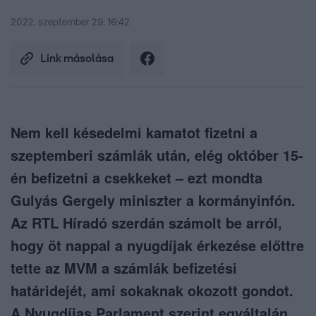
2022. szeptember 29. 16:42
Link másolása
Nem kell késedelmi kamatot fizetni a
szeptemberi számlák után, elég október 15-
én befizetni a csekkeket – ezt mondta
Gulyás Gergely miniszter a kormányinfón.
Az RTL Híradó szerdán számolt be arról,
hogy öt nappal a nyugdíjak érkezése előttre
tette az MVM a számlák befizetési
határidejét, ami sokaknak okozott gondot.
A Nyugdíjas Parlament szerint egyáltalán