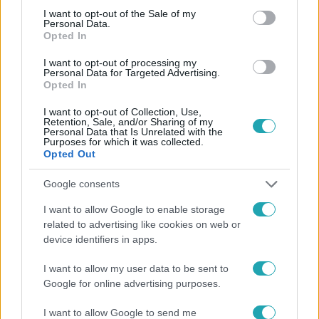
consent section.
I want to opt-out of the Sale of my
Personal Data.
Opted In
I want to opt-out of processing my
#
HÍRADÓ
#
VIDEÓ
#
GAZDASÁG
#
SZÁMLA
Personal Data for Targeted Advertising.
Opted In
#
HATÁRIDŐ
#
KAMAT
#
KORMÁNYINFÓ
I want to opt-out of Collection, Use,
#
GULYÁS GERGELY
#
TOP HÍREK
Retention, Sale, and/or Sharing of my
Personal Data that Is Unrelated with the
Purposes for which it was collected.
Opted Out
Google consents
I want to allow Google to enable storage
related to advertising like cookies on web or
Népszerű
device identifiers in apps.
I want to allow my user data to be sent to
Google for online advertising purposes.
10:28
I want to allow Google to send me