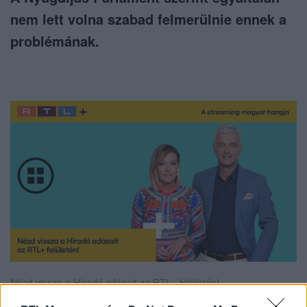
nem lett volna szabad felmerülnie ennek a
problémának.
Nézd vissza a Híradó adásait az RTL+ felületén!