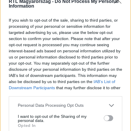
RTL Magyarország -
Do Not Process My Personal
Information
Itt állítsd be, hogy az RTL.hu az elsők között
legyen a Google-találatokban!
If you wish to opt-out of the sale, sharing to third parties, or
processing of your personal or sensitive information for
targeted advertising by us, please use the below opt-out
section to confirm your selection. Please note that after your
opt-out request is processed you may continue seeing
interest-based ads based on personal information utilized by
us or personal information disclosed to third parties prior to
your opt-out. You may separately opt-out of the further
disclosure of your personal information by third parties on the
IAB’s list of downstream participants. This information may
also be disclosed by us to third parties on the
IAB’s List of
Downstream Participants
that may further disclose it to other
third parties.
Kövess minket, és értesülj a friss hírekről a
Facebookon is!
Please note that this website/app uses one or more Google
Personal Data Processing Opt Outs
services and may gather and store information including but
not limited to your visit or usage behaviour. You may click to
I want to opt-out of the Sharing of my
Követem
personal data.
grant or deny consent to Google and its third-party tags to
Opted In
use your data for below specified purposes in below Google