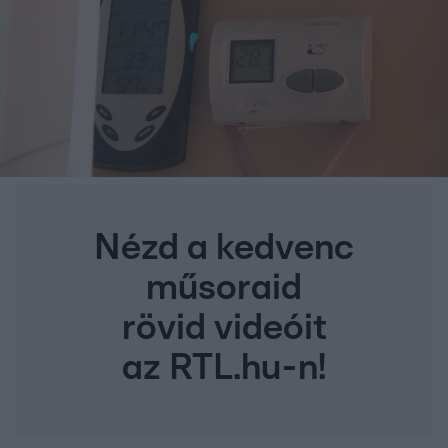
Nézd a kedvenc
műsoraid
rövid videóit
az RTL.hu-n!