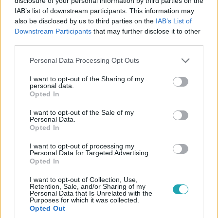
disclosure of your personal information by third parties on the
IAB’s list of downstream participants. This information may
felhasználású diákhitelnél.
also be disclosed by us to third parties on the
IAB’s List of
Downstream Participants
that may further disclose it to other
third parties.
Please note that this website/app uses one or more Google
Personal Data Processing Opt Outs
services and may gather and store information including but
not limited to your visit or usage behaviour. You may click to
I want to opt-out of the Sharing of my
personal data.
grant or deny consent to Google and its third-party tags to
Opted In
use your data for below specified purposes in below Google
consent section.
I want to opt-out of the Sale of my
Personal Data.
Opted In
I want to opt-out of processing my
Gazdaság
Personal Data for Targeted Advertising.
Opted In
2024. június 20. 13:34
Év végéig meghosszabbították a lakáshitelek
I want to opt-out of Collection, Use,
Retention, Sale, and/or Sharing of my
kamatstopját
Personal Data that Is Unrelated with the
Purposes for which it was collected.
Újabb 6 hónappal meghosszabbította a változó
Opted Out
kamatozású lakáshitelek kamatstopját a kormány. Az