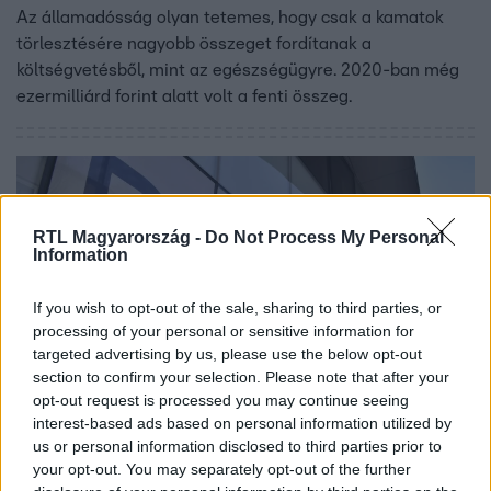
Az államadósság olyan tetemes, hogy csak a kamatok
törlesztésére nagyobb összeget fordítanak a
költségvetésből, mint az egészségügyre. 2020-ban még
ezermilliárd forint alatt volt a fenti összeg.
RTL Magyarország -
Do Not Process My Personal
Information
If you wish to opt-out of the sale, sharing to third parties, or
processing of your personal or sensitive information for
targeted advertising by us, please use the below opt-out
section to confirm your selection. Please note that after your
opt-out request is processed you may continue seeing
Gazdaság
interest-based ads based on personal information utilized by
2024. június 25. 5:31
us or personal information disclosed to third parties prior to
A kormány rögzítette a diákhitel kamatát
your opt-out. You may separately opt-out of the further
Az év végéig marad a 7,99 százalékos kamat a szabad