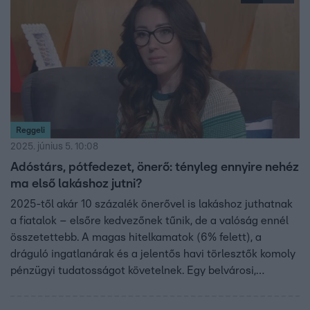
Reggeli
2025. június 5. 10:08
Adóstárs, pótfedezet, önerő: tényleg ennyire nehéz
ma első lakáshoz jutni?
2025-től akár 10 százalék önerővel is lakáshoz juthatnak
a fiatalok – elsőre kedvezőnek tűnik, de a valóság ennél
összetettebb. A magas hitelkamatok (6% felett), a
dráguló ingatlanárak és a jelentős havi törlesztők komoly
pénzügyi tudatosságot követelnek. Egy belvárosi,
felújított lakás akár 70 millió forint is lehet Budapesten,
amire 500–600 ezer forintos havi törlesztővel