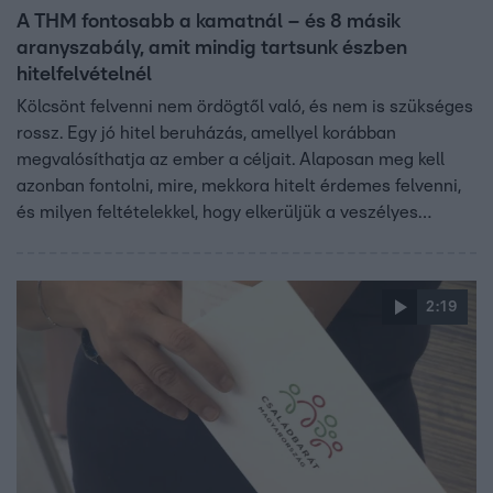
A THM fontosabb a kamatnál – és 8 másik
aranyszabály, amit mindig tartsunk észben
hitelfelvételnél
Kölcsönt felvenni nem ördögtől való, és nem is szükséges
rossz. Egy jó hitel beruházás, amellyel korábban
megvalósíthatja az ember a céljait. Alaposan meg kell
azonban fontolni, mire, mekkora hitelt érdemes felvenni,
és milyen feltételekkel, hogy elkerüljük a veszélyes
eladósodás csapdáját. Ha viszont jól döntünk, még
profitálhatunk is a bankok ügyfelekért folytatott
versenyéből. Ezeket a szabályokat betartva lehet
2:19
nyertese egy hitelnek.