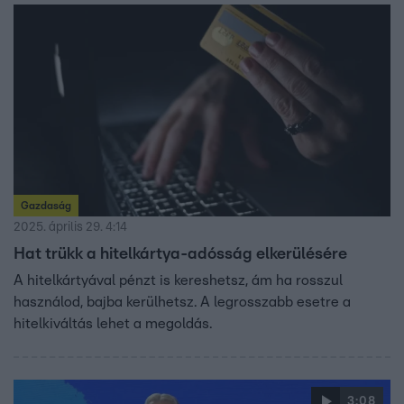
számolhat, aki 90 százlékos finanszírozást választ.
Kvanta Tímea ingatlanszakértővel jártuk körül, mi reális,
és mire érdemes figyelni, ha valaki első otthonát keresi.
Gazdaság
2025. április 29. 4:14
Hat trükk a hitelkártya-adósság elkerülésére
A hitelkártyával pénzt is kereshetsz, ám ha rosszul
használod, bajba kerülhetsz. A legrosszabb esetre a
hitelkiváltás lehet a megoldás.
3:08