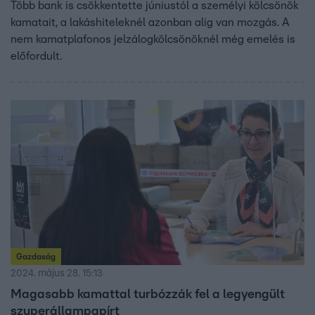
Több bank is csökkentette júniustól a személyi kölcsönök
kamatait, a lakáshiteleknél azonban alig van mozgás. A
nem kamatplafonos jelzálogkölcsönöknél még emelés is
előfordult.
Gazdaság
2024. május 28. 15:13
Magasabb kamattal turbózzák fel a legyengült
szuperállampapírt