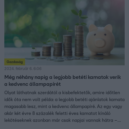
Gazdaság
2024. február 6. 6:06
Még néhány napig a legjobb betéti kamatok verik
a kedvenc állampapírét
Olyat láthatnak szerdától a kisbefektetők, amire időtlen
idők óta nem volt példa: a legjobb betéti ajánlatok kamata
magasabb lesz, mint a kedvenc állampapíré. Az egy vagy
akár két évre 8 százalék feletti éves kamatot kínáló
lekötéseknek azonban már csak napjai vannak hátra –
derül ki a Bank360.hu összeállításából.