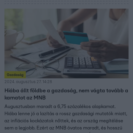
pénzügyminiszter tegnap azt állította: az ország
finanszírozása stabil.
Gazdaság
2024. augusztus 27. 14:28
Hiába állt földbe a gazdaság, nem vágta tovább a
kamatot az MNB
Augusztusban maradt a 6,75 százalékos alapkamat.
Hiába lenne jó a lazítás a rossz gazdasági mutatók miatt,
az inflációs kockázatok nőttek, és az ország megítélése
sem a legjobb. Ezért az MNB óvatos maradt, és hosszú