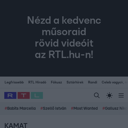
Nézd a kedvenc
műsoraid
rövid videóit
az RTL.hu-n!
Legfrissebb
RTL Híradó
Fókusz
Sztárhírek
Randi
Celeb vagyok, me
#
Babits Marcella
#
Szellő István
#
Most Wanted
#
Gallusz Niko
KAMAT