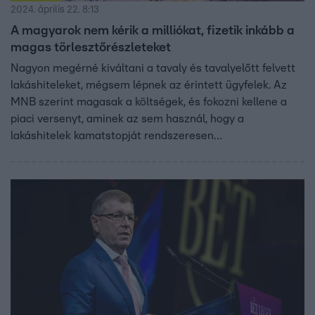
2024. április 22. 8:13
A magyarok nem kérik a milliókat, fizetik inkább a
magas törlesztőrészleteket
Nagyon megérné kiváltani a tavaly és tavalyelőtt felvett
lakáshiteleket, mégsem lépnek az érintett ügyfelek. Az
MNB szerint magasak a költségek, és fokozni kellene a
piaci versenyt, aminek az sem használ, hogy a
lakáshitelek kamatstopját rendszeresen
meghosszabbítják. Tény, egy hitelkiváltás akár milliós
tétel is lehet, viszont ez pár év alatt visszajöhet az
alacsonyabb törlesztőrészletekkel. Az adósok ugyan
érdeklődnek, de valamiért nem szánják rá magukat a
váltásra.