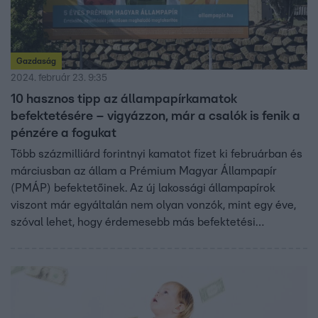
Gazdaság
2024. február 23. 9:35
10 hasznos tipp az állampapírkamatok
befektetésére – vigyázzon, már a csalók is fenik a
pénzére a fogukat
Több százmilliárd forintnyi kamatot fizet ki februárban és
márciusban az állam a Prémium Magyar Állampapír
(PMÁP) befektetőinek. Az új lakossági állampapírok
viszont már egyáltalán nem olyan vonzók, mint egy éve,
szóval lehet, hogy érdemesebb más befektetési
lehetőség után nézni. No, de mibe érdemes most tenni a
pénzünket, és mit tehet az, akinek a zsebében nem
lapulnak tízmilliók? Mutatjuk a lehetőségeket és azt is,
mire kell figyelni a döntésnél.