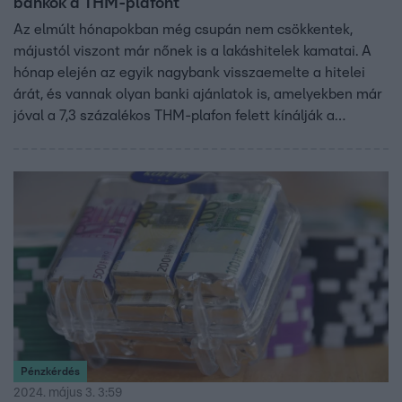
bankok a THM-plafont
Az elmúlt hónapokban még csupán nem csökkentek,
májustól viszont már nőnek is a lakáshitelek kamatai. A
hónap elején az egyik nagybank visszaemelte a hitelei
árát, és vannak olyan banki ajánlatok is, amelyekben már
jóval a 7,3 százalékos THM-plafon felett kínálják a
lakáscélú jelzálogkölcsönöket.
Pénzkérdés
2024. május 3. 3:59