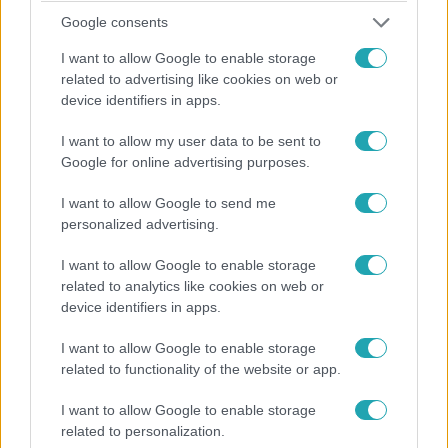
eredetileg még 2022-től ideiglenesen bevezetett, majd
Google consents
azóta újra és újra kitolt dátumú intézkedés a meglévő
I want to allow Google to enable storage
jelzáloghitelek kamatait tartja alacsonyan.
related to advertising like cookies on web or
device identifiers in apps.
I want to allow my user data to be sent to
Google for online advertising purposes.
I want to allow Google to send me
personalized advertising.
I want to allow Google to enable storage
related to analytics like cookies on web or
device identifiers in apps.
I want to allow Google to enable storage
Gazdaság
related to functionality of the website or app.
2024. június 20. 11:52
Véglegessé tették a kamatjövedelmek
I want to allow Google to enable storage
extraadóját
related to personalization.