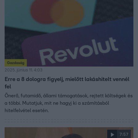
ami az ingatlanárak emelkedését is fenntarthatja.
Gazdaság
2025. június 11. 4:03
Erre a 8 dologra figyelj, mielőtt lakáshitelt vennél
fel
Önerő, futamidő, állami támogatások, rejtett költségek és
a többi. Mutatjuk, mit ne hagyj ki a számításból
hitelfelvétel esetén.
7:57