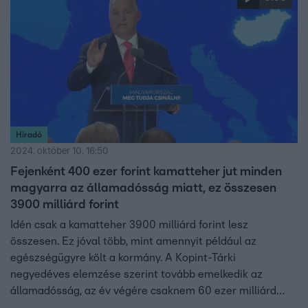
Híradó
2024. október 10. 16:50
Fejenként 400 ezer forint kamatteher jut minden
magyarra az államadósság miatt, ez összesen
3900 milliárd forint
Idén csak a kamatteher 3900 milliárd forint lesz
összesen. Ez jóval több, mint amennyit például az
egészségügyre költ a kormány. A Kopint-Tárki
negyedéves elemzése szerint tovább emelkedik az
államadósság, az év végére csaknem 60 ezer milliárd
forint, azaz GDP arányosan számolva 74 százalék lehet. A