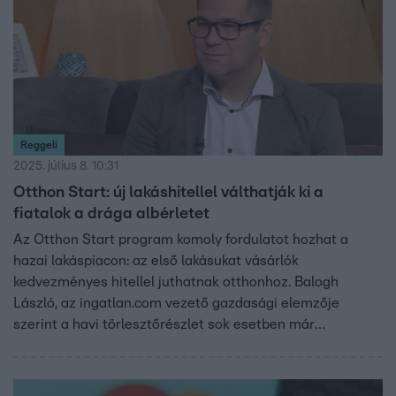
Reggeli
2025. július 8. 10:31
Otthon Start: új lakáshitellel válthatják ki a
fiatalok a drága albérletet
Az Otthon Start program komoly fordulatot hozhat a
hazai lakáspiacon: az első lakásukat vásárlók
kedvezményes hitellel juthatnak otthonhoz. Balogh
László, az ingatlan.com vezető gazdasági elemzője
szerint a havi törlesztőrészlet sok esetben már
alacsonyabb, mint egy albérlet díja. A támogatott hitel
maximum 50 millió forint lehet, fix 3 százalékos kamattal.
A program hatására többen dönthetnek vásárlás mellett,