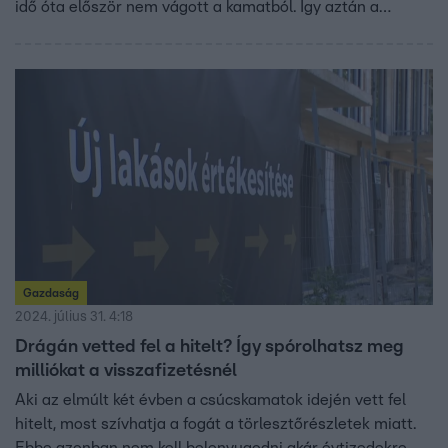
idő óta először nem vágott a kamatból. Így aztán a
hitelfelvételt tervezők sem számíthatnak jobb
feltételekre.
Gazdaság
2024. július 31. 4:18
Drágán vetted fel a hitelt? Így spórolhatsz meg
milliókat a visszafizetésnél
Aki az elmúlt két évben a csúcskamatok idején vett fel
hitelt, most szívhatja a fogát a törlesztőrészletek miatt.
Ebbe azonban nem kell belenyugodni akár évtizedekre,