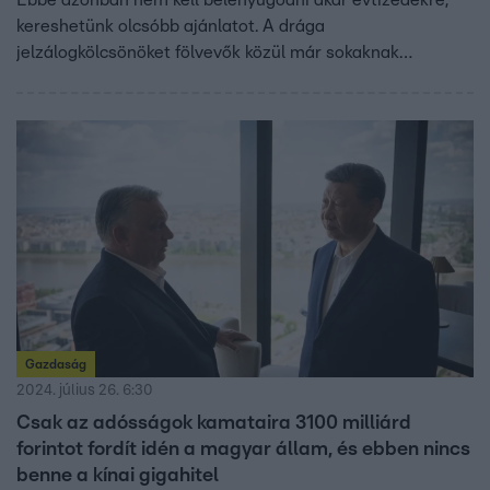
kereshetünk olcsóbb ajánlatot. A drága
jelzálogkölcsönöket fölvevők közül már sokaknak
eljöhetett a hitelkiváltás ideje. A szerződések apróbetűs
részei persze rejthetnek buktatókat, plusz kiadásokat, de
az akár havi több tízezres megtakarításnál még így is
megérheti lecserélni a hitelünket.
Gazdaság
2024. július 26. 6:30
Csak az adósságok kamataira 3100 milliárd
forintot fordít idén a magyar állam, és ebben nincs
benne a kínai gigahitel