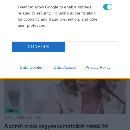
Kőbe vésték a kamatjövedelmekre tavaly még csak
I want to allow Google to enable storage
ideiglenesen kivetett plusz 13 százalékos szociális
related to security, including authentication
hozzájárulási adót. A jelenleg is alkalmazott szabályokon
functionality and fraud prevention, and other
nem változtattak, de augusztustól ezt már nem
user protection.
veszélyhelyzeti rendelet, hanem törvény alapján kell
fizetni a befektetőknek például a bankbetétek kamata és
a befektetési jegyek hozama után is.
CONFIRM
Data Deletion
Data Access
Privacy Policy
Külföld
2024. június 13. 19:15
A zárolt orosz vagyon kamataiból adnak 50