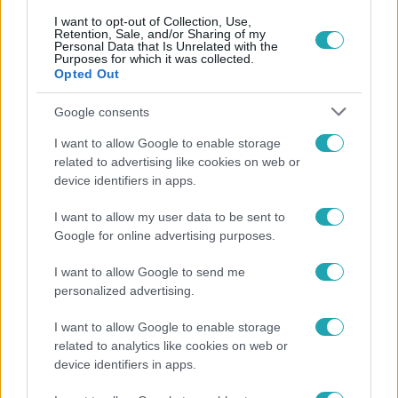
I want to opt-out of Collection, Use,
Retention, Sale, and/or Sharing of my
Personal Data that Is Unrelated with the
Purposes for which it was collected.
Népszerű
Opted Out
Google consents
I want to allow Google to enable storage
related to advertising like cookies on web or
device identifiers in apps.
I want to allow my user data to be sent to
Google for online advertising purposes.
I want to allow Google to send me
personalized advertising.
Életmód
I want to allow Google to enable storage
related to analytics like cookies on web or
Gyakori tévhit dől meg a ventilátorról – így
device identifiers in apps.
érdemes használni a fizikus szerint