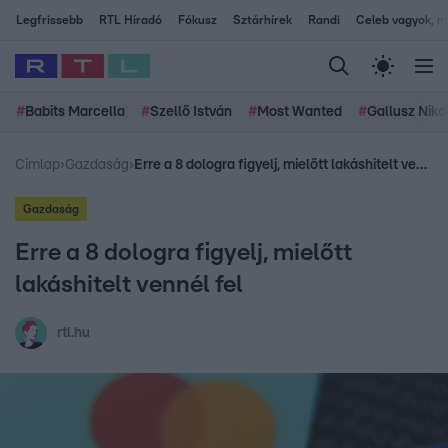
Legfrissebb
RTL Híradó
Fókusz
Sztárhírek
Randi
Celeb vagyok, me
#
Babits Marcella
#
Szellő István
#
Most Wanted
#
Gallusz Niko
Címlap
›
Gazdaság
›
Erre a 8 dologra figyelj, mielőtt lakáshitelt vennél fel
Gazdaság
Erre a 8 dologra figyelj, mielőtt
lakáshitelt vennél fel
rtl.hu