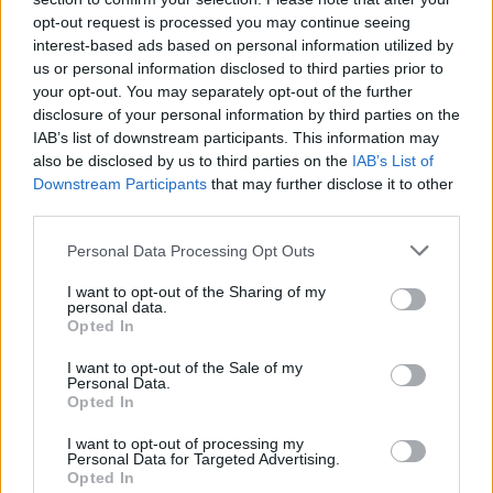
opt-out request is processed you may continue seeing
interest-based ads based on personal information utilized by
us or personal information disclosed to third parties prior to
Kövess minket, és értesülj a friss hírekről a
your opt-out. You may separately opt-out of the further
Facebookon is!
disclosure of your personal information by third parties on the
IAB’s list of downstream participants. This information may
Követem
also be disclosed by us to third parties on the
IAB’s List of
Downstream Participants
that may further disclose it to other
third parties.
Please note that this website/app uses one or more Google
Personal Data Processing Opt Outs
services and may gather and store information including but
not limited to your visit or usage behaviour. You may click to
I want to opt-out of the Sharing of my
personal data.
#
GAZDASÁG
#
BANK360
#
HITEL
grant or deny consent to Google and its third-party tags to
Opted In
use your data for below specified purposes in below Google
#
HITELFELVÉTEL
#
KAMAT
#
ÖNERŐ
consent section.
I want to opt-out of the Sale of my
Personal Data.
#
PÉNZÜGYEK
#
TÁMOGATÁSOK
Opted In
I want to opt-out of processing my
Personal Data for Targeted Advertising.
Opted In