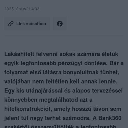
2025. június 11. 4:03
Link másolása
Lakáshitelt felvenni sokak számára életük
egyik legfontosabb pénzügyi döntése. Bár a
folyamat első látásra bonyolultnak tűnhet,
valójában nem feltétlen kell annak lennie.
Egy kis utánajárással és alapos tervezéssel
könnyebben megtalálhatod azt a
hitelkonstrukciót, amely hosszú távon sem
jelent túl nagy terhet számodra. A Bank360
szakértői összegyűjtötték a legfontosabb