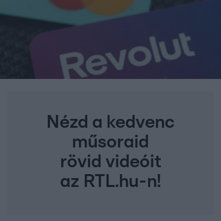
Nézd a kedvenc
műsoraid
rövid videóit
az RTL.hu-n!