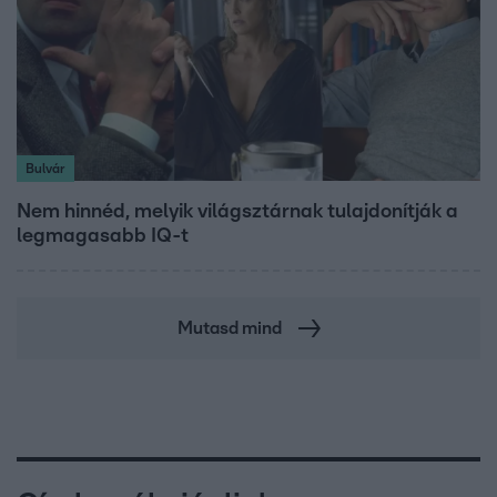
Bulvár
Nem hinnéd, melyik világsztárnak tulajdonítják a
legmagasabb IQ-t
Mutasd mind