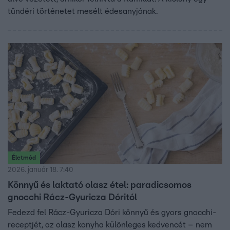
tündéri történetet mesélt édesanyjának.
Életmód
2026. január 18. 7:40
Könnyű és laktató olasz étel: paradicsomos
gnocchi Rácz-Gyuricza Dóritól
Fedezd fel Rácz-Gyuricza Dóri könnyű és gyors gnocchi-
receptjét, az olasz konyha különleges kedvencét – nem