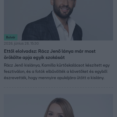
Bulvár
2026. június 28. 15:30
Ettől elolvadsz: Rácz Jenő lánya már most
örökölte apja egyik szokását
Rácz Jenő kislánya, Kamilla kürtőskalácsot készített egy
fesztiválon, és a fotók elbűvölték a követőket és egyből
észrevették, hogy mennyire apukájára ütött a kislány.