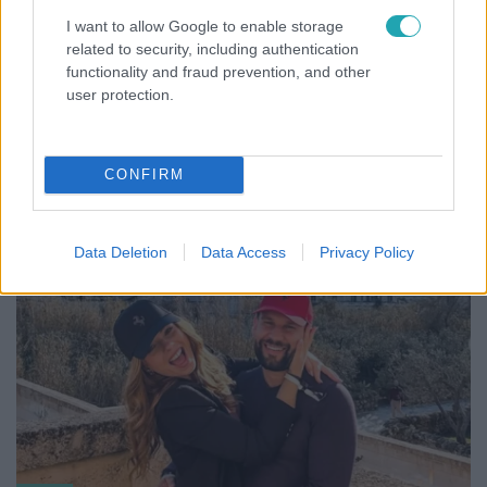
Húsvét
I want to allow Google to enable storage
2026. április 3. 7:30
related to security, including authentication
functionality and fraud prevention, and other
Ezt művelte 3 híresség a konyhában – próbáld ki
user protection.
te is a tavaszi szünetben!
Próbáld ki Puskás-Dallos Bogi, Rácz-Gyuricza Dóra és
Dobos Evelin sütemény sütős kihívását, ami garantáltan
CONFIRM
feldobja a tavaszi szünetet!
Data Deletion
Data Access
Privacy Policy