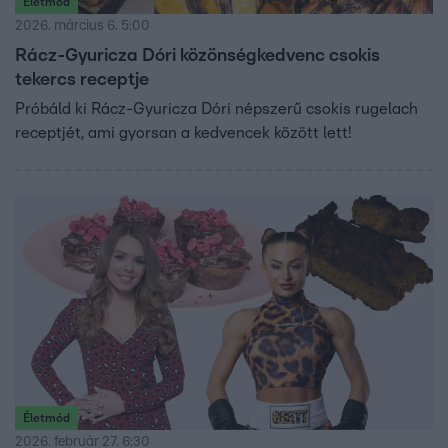
Életmód
2026. március 6. 5:00
Rácz-Gyuricza Dóri közönségkedvenc csokis
tekercs receptje
Próbáld ki Rácz-Gyuricza Dóri népszerű csokis rugelach
receptjét, ami gyorsan a kedvencek között lett!
Életmód
2026. február 27. 6:30