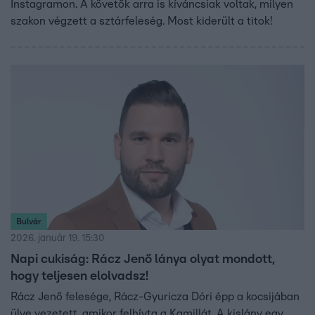
Instagramon. A követők arra is kíváncsiak voltak, milyen
szakon végzett a sztárfeleség. Most kiderült a titok!
Bulvár
2026. január 19. 15:30
Napi cukiság: Rácz Jenő lánya olyat mondott,
hogy teljesen elolvadsz!
Rácz Jenő felesége, Rácz-Gyuricza Dóri épp a kocsijában
ülve vezetett, amikor felhívta a Kamillát. A kislány egy