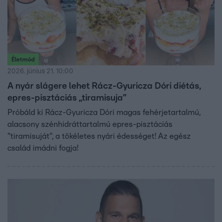
Életmód
2026. június 21. 10:00
A nyár slágere lehet Rácz-Gyuricza Dóri diétás,
epres-pisztáciás „tiramisuja”
Próbáld ki Rácz-Gyuricza Dóri magas fehérjetartalmú,
alacsony szénhidráttartalmú epres-pisztáciás
"tiramisuját", a tökéletes nyári édességet! Az egész
család imádni fogja!