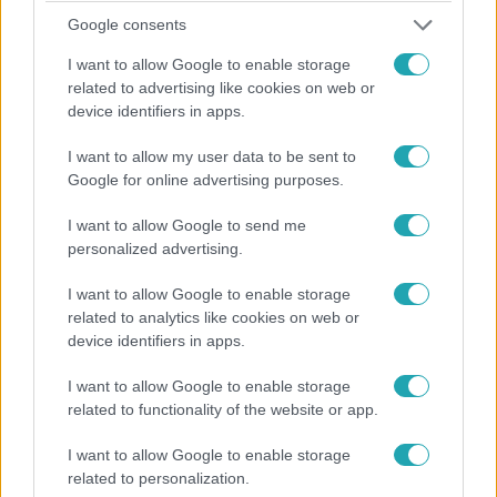
Google consents
Húsvét
I want to allow Google to enable storage
2026. április 5. 10:00
related to advertising like cookies on web or
Ilyen cuki még nem volt a kalács: Rácz-Gyuricza
device identifiers in apps.
Dóri húsvéti receptje
Készíts aranyos nyuszi alakú virslis kalácsot Rácz-
I want to allow my user data to be sent to
Google for online advertising purposes.
Gyuricza Dóri könnyű húsvéti receptje alapján, ami
garantáltan feldobja az ünnepi asztalt!
I want to allow Google to send me
personalized advertising.
I want to allow Google to enable storage
related to analytics like cookies on web or
device identifiers in apps.
I want to allow Google to enable storage
related to functionality of the website or app.
I want to allow Google to enable storage
related to personalization.