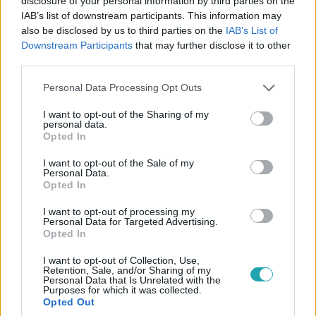
disclosure of your personal information by third parties on the
IAB’s list of downstream participants. This information may
also be disclosed by us to third parties on the
IAB’s List of
Életmód
Downstream Participants
that may further disclose it to other
2026. április 11. 10:00
third parties.
Közös sütés a tavaszi szünetben: Rácz-Gyuricza
Dóra virágkeksze
Please note that this website/app uses one or more Google
Personal Data Processing Opt Outs
services and may gather and store information including but
Próbáld ki Rácz-Gyuricza Dóra könnyű virág alakú vajas
not limited to your visit or usage behaviour. You may click to
I want to opt-out of the Sharing of my
keksz receptjét, tökéletes gyerekekkel való tavaszi
personal data.
grant or deny consent to Google and its third-party tags to
Opted In
szüneti sütéshez!
use your data for below specified purposes in below Google
consent section.
I want to opt-out of the Sale of my
Personal Data.
Opted In
I want to opt-out of processing my
Personal Data for Targeted Advertising.
Opted In
I want to opt-out of Collection, Use,
Retention, Sale, and/or Sharing of my
Personal Data that Is Unrelated with the
Purposes for which it was collected.
Opted Out