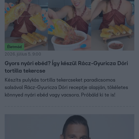
Életmód
2026. július 5. 9:00
Gyors nyári ebéd? Így készül Rácz-Gyuricza Dóri
tortilla tekercse
Készíts pulykás tortilla tekercseket paradicsomos
salsával Rácz-Gyuricza Dóri receptje alapján, tökéletes
könnyed nyári ebéd vagy vacsora. Próbáld ki te is!