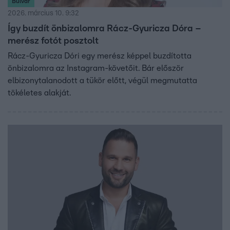
Bulvár
2026. március 10. 9:32
Így buzdít önbizalomra Rácz-Gyuricza Dóra –
merész fotót posztolt
Rácz-Gyuricza Dóri egy merész képpel buzdította
önbizalomra az Instagram-követőit. Bár először
elbizonytalanodott a tükör előtt, végül megmutatta
tökéletes alakját.