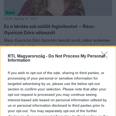
Bulvár
2026. április 14. 7:00
Ez a kérdés sok szülőt foglalkoztat – Rácz-
Gyuricza Dóra válaszolt
Rácz-Gyuricza Dóri őszintén beszél arról, mikor érdemes
elkezdeni foglalkozni a gyerekek önismeretével és milyen
mintákat követnek.
RTL Magyarország -
Do Not Process My Personal
Information
If you wish to opt-out of the sale, sharing to third parties, or
processing of your personal or sensitive information for
targeted advertising by us, please use the below opt-out
section to confirm your selection. Please note that after your
opt-out request is processed you may continue seeing
interest-based ads based on personal information utilized by
us or personal information disclosed to third parties prior to
your opt-out. You may separately opt-out of the further