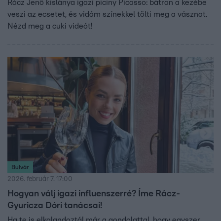
Rácz Jenő kislánya igazi piciny Picasso: bátran a kezébe
veszi az ecsetet, és vidám színekkel tölti meg a vásznat.
Nézd meg a cuki videót!
Bulvár
2026. február 7. 17:00
Hogyan válj igazi influenszerré? Íme Rácz-
Gyuricza Dóri tanácsai!
Ha te is elkalandoztál már a gondolattal, hogy egyszer