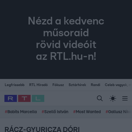
Nézd a kedvenc
műsoraid
rövid videóit
az RTL.hu-n!
Legfrissebb
RTL Híradó
Fókusz
Sztárhírek
Randi
Celeb vagyok, me
#
Babits Marcella
#
Szellő István
#
Most Wanted
#
Gallusz Niko
RÁCZ-GYURICZA DÓRI