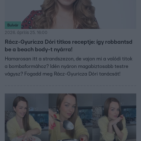
Bulvár
2026. április 25. 16:00
Rácz-Gyuricza Dóri titkos receptje: így robbantsd
be a beach body-t nyárra!
Hamarosan itt a strandszezon, de vajon mi a valódi titok
a bombaformához? Idén nyáron magabiztosabb testre
vágysz? Fogadd meg Rácz-Gyuricza Dóri tanácsát!