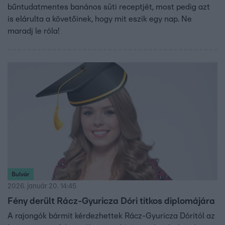
bűntudatmentes banános süti receptjét, most pedig azt
is elárulta a követőinek, hogy mit eszik egy nap. Ne
maradj le róla!
Bulvár
2026. január 20. 14:45
Fény derült Rácz-Gyuricza Dóri titkos diplomájára
A rajongók bármit kérdezhettek Rácz-Gyuricza Dóritól az