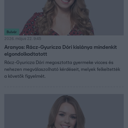
Bulvár
2026. május 22. 9:45
Aranyos: Rácz-Gyuricza Dóri kislánya mindenkit
elgondolkodtatott
Rácz-Gyuricza Dóri megosztotta gyermeke vicces és
nehezen megválaszolható kérdéseit, melyek felkeltették
a követők figyelmét.