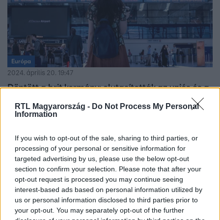
Európa
2024. április 20. 19:47
Döntött a brit kormány: elutasították az uniós és a
brit fiatalok szabad mozgását lehetővé tévő
RTL Magyarország -
Do Not Process My Personal
megállapodást
Information
Az egyezmény lehetővé tette volna, hogy a fiatalok a
Brexit után is szabadon utazzanak, tanuljanak, és
If you wish to opt-out of the sale, sharing to third parties, or
processing of your personal or sensitive information for
vállaljanak munkát.
targeted advertising by us, please use the below opt-out
section to confirm your selection. Please note that after your
opt-out request is processed you may continue seeing
interest-based ads based on personal information utilized by
us or personal information disclosed to third parties prior to
your opt-out. You may separately opt-out of the further