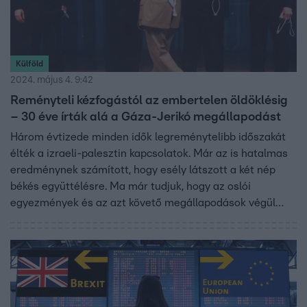
Külföld
2024. május 4. 9:42
Reményteli kézfogástól az embertelen öldöklésig
– 30 éve írták alá a Gáza-Jerikó megállapodást
Három évtizede minden idők legreménytelibb időszakát
élték a izraeli-palesztin kapcsolatok. Már az is hatalmas
eredménynek számított, hogy esély látszott a két nép
békés együttélésre. Ma már tudjuk, hogy az oslói
egyezmények és az azt követő megállapodások végül
nem voltak képesek hosszú távon feloldani a Közel-Kelet
legnagyobb ellentétét.