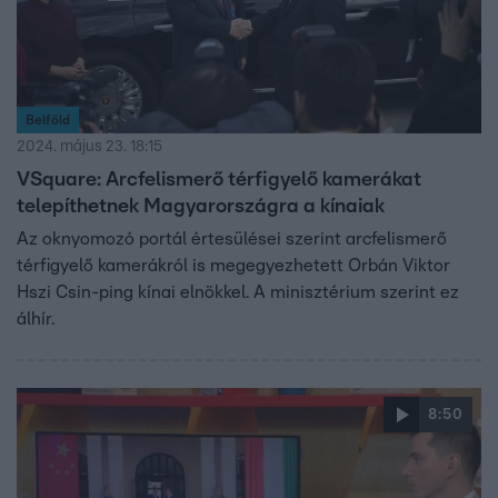
Belföld
2024. május 23. 18:15
VSquare: Arcfelismerő térfigyelő kamerákat
telepíthetnek Magyarországra a kínaiak
Az oknyomozó portál értesülései szerint arcfelismerő
térfigyelő kamerákról is megegyezhetett Orbán Viktor
Hszi Csin-ping kínai elnökkel. A minisztérium szerint ez
álhír.
8:50