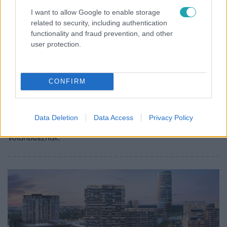
I want to allow Google to enable storage
related to security, including authentication
functionality and fraud prevention, and other
user protection.
Gazdaság
2024. január 31. 11:46
CONFIRM
Volán-sztrájk: eddig nyolc szakszervezettel
állapodott meg Lázár
Már csak a Szolidaritás Autóbusz-közlekedési
Data Deletion
Data Access
Privacy Policy
Szakszervezettel nem sikerült megegyeznie a
Volánbusznak.