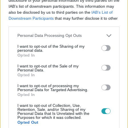
disclosure of your personal information by third parties on the
IAB’s list of downstream participants. This information may
also be disclosed by us to third parties on the
IAB’s List of
Downstream Participants
that may further disclose it to other
third parties.
Please note that this website/app uses one or more Google
Personal Data Processing Opt Outs
services and may gather and store information including but
Belföld
not limited to your visit or usage behaviour. You may click to
I want to opt-out of the Sharing of my
2024. április 12. 14:08
personal data.
grant or deny consent to Google and its third-party tags to
Opted In
Horvátországon keresztül jut nem orosz olaj a
use your data for below specified purposes in below Google
Molhoz
consent section.
I want to opt-out of the Sale of my
Personal Data.
Ismét a horvátok segítik ki a magyar olajipari társaságot.
Opted In
I want to opt-out of processing my
Personal Data for Targeted Advertising.
Opted In
I want to opt-out of Collection, Use,
Retention, Sale, and/or Sharing of my
Personal Data that Is Unrelated with the
Purposes for which it was collected.
Opted Out