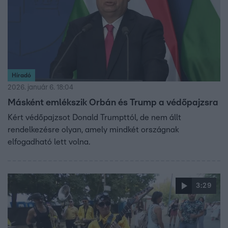
Híradó
2026. január 6. 18:04
Másként emlékszik Orbán és Trump a védőpajzsra
Kért védőpajzsot Donald Trumpttól, de nem állt
rendelkezésre olyan, amely mindkét országnak
elfogadható lett volna.
3:29