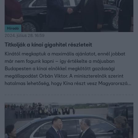
Híradó
2024. július 28. 16:59
Titkolják a kínai gigahitel részleteit
Kínától megkaptuk a maximális ajánlatot, ennél jobbat
már nem fogunk kapni – így értékelte a májusban
Budapesten a kínai elnökkel megkötött gazdasági
megállapodást Orbán Viktor. A miniszterelnök szerint
hatalmas lehetőség, hogy Kína részt vesz Magyarország
modernizálásában. Feledy Botond külpolitikai szakértő
szerint a kormány nem törődik azzal, hogy
kiegyensúlyozza a kínai befektetéseket, az áprilisban
felvett 1 milliárd eurós kínai hitel pedig tovább erősíti a
Kínától való függést.