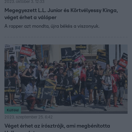
2023. október 3. 12:33
Megegyezett L.L. Junior és Körtvélyessy Kinga,
véget érhet a válóper
A rapper azt mondta, újra békés a viszonyuk.
Külföld
2023. szeptember 25. 6:42
Véget érhet az írósztrájk, ami megbénította