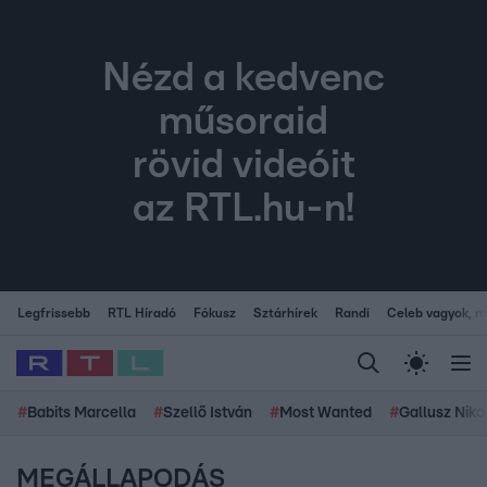
Nézd a kedvenc
műsoraid
rövid videóit
az RTL.hu-n!
Legfrissebb
RTL Híradó
Fókusz
Sztárhírek
Randi
Celeb vagyok, me
#
Babits Marcella
#
Szellő István
#
Most Wanted
#
Gallusz Niko
MEGÁLLAPODÁS