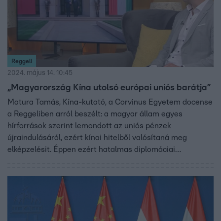
Reggeli
2024. május 14. 10:45
„Magyarország Kína utolsó európai uniós barátja”
Matura Tamás, Kína-kutató, a Corvinus Egyetem docense
a Reggeliben arról beszélt: a magyar állam egyes
hírforrások szerint lemondott az uniós pénzek
újraindulásáról, ezért kínai hitelből valósítaná meg
elképzelésit. Éppen ezért hatalmas diplomáciai
változásnak számít, hogy 20 év után először látogatott el
kínai elnök a fővárosba. Hszi Csin-ping három napot
töltött Budapesten és 18 megállapodást kötött a magyar
kormánnyal. Hogy mi valósulhat meg ezek közül, erről is
beszélt a Kína-kutató.