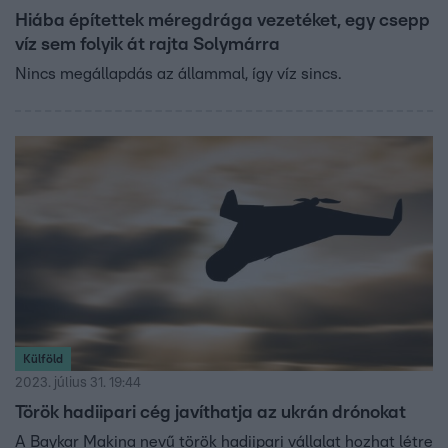
Hiába építettek méregdrága vezetéket, egy csepp
víz sem folyik át rajta Solymárra
Nincs megállapdás az állammal, így víz sincs.
Külföld
2023. július 31. 19:44
Török hadiipari cég javíthatja az ukrán drónokat
A Baykar Makina nevű török hadiipari vállalat hozhat létre