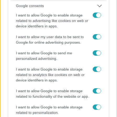
Google consents
I want to allow Google to enable storage
related to advertising like cookies on web or
Belföld
device identifiers in apps.
2024. február 23. 10:53
Orbán Viktor: További négy géppel bővül a Gripen-
I want to allow my user data to be sent to
Google for online advertising purposes.
flotta
Meghosszabbította a 14 JAS39-es típusú Gripenről szóló
I want to allow Google to send me
lízingszerződést Svédország és Magyarország, emellett
personalized advertising.
négy újabb vadászgép beszerzéséről is megállapodás
született – közölte Orbán Viktor miniszterelnök, miután a
I want to allow Google to enable storage
related to analytics like cookies on web or
Karmelita kolostorban fogadta Ulf Kristersson svéd
device identifiers in apps.
kormányfőt. Az üzlet részletei egyelőre nem ismertek, így
nem tudni, pontosan mennyibe kerül az újabb gépek
I want to allow Google to enable storage
beszerzése.
related to functionality of the website or app.
I want to allow Google to enable storage
related to personalization.